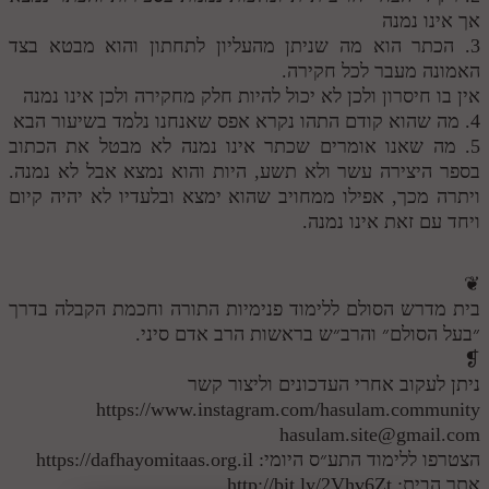
אך אינו נמנה
3. הכתר הוא מה שניתן מהעליון לתחתון והוא מבטא בצד
האמונה מעבר לכל חקירה.
אין בו חיסרון ולכן לא יכול להיות חלק מחקירה ולכן אינו נמנה
4. מה שהוא קודם התהו נקרא אפס שאנחנו נלמד בשיעור הבא
5. מה שאנו אומרים שכתר אינו נמנה לא מבטל את הכתוב
בספר היצירה עשר ולא תשע, היות והוא נמצא אבל לא נמנה.
ויתרה מכך, אפילו ממחויב שהוא ימצא ובלעדיו לא יהיה קיום
ויחד עם זאת אינו נמנה.
❦
בית מדרש הסולם ללימוד פנימיות התורה וחכמת הקבלה בדרך
״בעל הסולם״ והרב״ש בראשות הרב אדם סיני.
❡
ניתן לעקוב אחרי העדכונים וליצור קשר
https://www.instagram.com/hasulam.community
hasulam.site@gmail.com
הצטרפו ללימוד התע״ס היומי: https://dafhayomitaas.org.il
אתר הבית: http://bit.ly/2Vhv6Zt