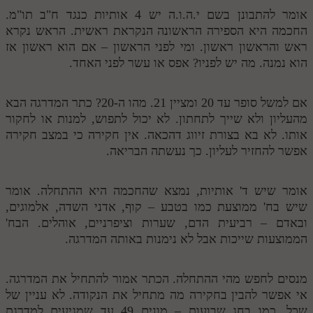
אומר להתבונן בשם י.ה.ו.ה יש 4 אותיות כנגד ח"ב תו"מ.
החכמה היא הספירה הראשונה הנקראת ראשית. הראש נקרא
ראש והראשון ראשון. ומי לפני הראשון – אם הוא ראשון אז
הוא נמנה. מה יש לפניו? אפס או עשר לפני האחד.
אם למשל סופר עד 20 ומציין 21. מהו ה-20? כתר המדרגה הבא
מהעליון ולא שייך לתחתון. לא יכול לתפוש, למנות או לחקור
אותו. לא בא בצורת זיווג דהכאה. אין חקירה כי במצב חקירה
אפשר להחזיר לעליון. כך נעשתה הבריאה.
אומר שיש ד' אותיות, נמצא שהחכמה היא ההתחלה. אומר
שיש בח' ממוצעת כמו בטבע – קוף, אדני השדה, אלמוגים,
ובאדם – רביעית הדם, שערות וציפרניים, אוהלים. הבח'
הממוצעות שייכות אבל לא נימנות באותה המדרגה.
מנסים לחפש מהי ההתחלה. הכתר אמור להתחיל את המדרגה.
אי אפשר להבין בחקירה מה מתחיל את הנקודה. לא עניין של
שכל. כמו בחג שבועות – מונים 49 עד שמגיעים למדרגת