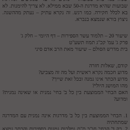
שבועות שהיא מדרגת ה-50 שבא ממילא. לא צריך להימנות. לא
בא לכלל חקירה. כמו רגש. זה נקרא עתיק – נעתק מההשגה.
ניצוץ בורא שנמצא בנברא.
שיעור 20 – תלמוד עשר הספירות – דף היומי – חלק ג'
פרק ג' עמ' קכ"ג תמוז תשע"ט
בית מדרש הסולם – שיעור מאת הרב אדם סיני
קודם, שאלות חזרה
מדוע חכמה נקרא ראשית ועל מה זה מצביע?
מדוע הכתר אינו נמנה ובכל זאת שייך?
מהו המושג היולי?
האם הבחי' הממוצעת בין כל ב' בחי' נמנית או שאינה נמנית?
ומדוע?
1. הבחי' הממוצעת בין כל ב' מדרגות אינה נמנית עם המדרגה
שמתחתיה
2. רק ד' הבחי' חו"ב ת"ת ומלכות נמנות בספירות והכתר נמצא