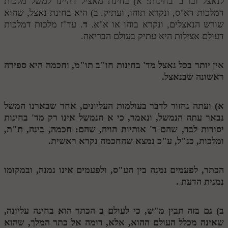
לנאצל ובו ב' בחינות: א) בחינת מאציל דהיינו למשל מלכות
דמלכות דא"ס, ונקרא תוהו, ועתיק. ב) היא בחינת נאצל, שהוא
מנוע חיפוש בספרים
שורש הנאצלים, ונקרא בוהו או א"א.
ד
. עד"ז מלכות דמלכות
תלמוד עשר הספירות בעיון
דעולם אצילות היא עתיק בעולם הבריאה.
תלמוד עשר הספירות חלק א
אין יותר בכל נאצל מד' בחינות חו"ב תו"מ, וחכמה היא ספירה
תע"ס חלק ב' עיון
ראשונה שבנאצל.
תע"ס חלק ג' עיון
א) ועתה נחזור לדבר בעולמות העליונים, אחר שבארנו המשל
תלמוד עשר הספירות חלק ד
נבאר עתה הנמשל, ונאמר, כי
א
הנמשל אינו רק מד' בחינות
יסודות לבד, שהם ד' אותיות הויה, שהם: חכמה, בינה, ת"ת,
תלמוד עשר הספירות חלק ה
ומלכות, כנ"ל, ע"כ נמצא שהחכמה נקרא ראשית.
תלמוד עשר הספירות חלק ו
הכתר, לפעמים נמנה בין הע"ס, ולפעמים אינו נמנה, ובמקומו
תלמוד עשר הספירות חלק ז
נמנית הדעת .
תלמוד עשר הספירות חלק ח
תלמוד עשר הספירות חלק ט
ב) גם בזה תבין מ"ש, כי לעולם
ב
הכתר הוא בחינה עליונה,
שאינה מכלל העולם ההוא, אלא, דומה אל כתר המלך, שהוא
תלמוד עשר הספירות חלק י