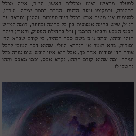
למעלה מראשו ואינו מכללות ראשו, וע"כ, אינה מכלל
הספירה, ובמקומו נמנה הדעת, הנזכר בספר יצירה. ועכ"ז,
תלמוד עשר הספירות חלק יא
לפעמים אנו מונים אותו בכלל היוד ספירות. והענין יתבאר עם
תלמוד עשר הספירות חלק יב
הנ"ל, שיש בחינה אמצעית בין כל בחינה ובחינה, דומה למ"ש
חכמי הטבע והביאו הרמב"ן ז"ל בתחילת הפסוק, והארץ היתה
תלמוד עשר הספירות חלק יג
תוהו ובוהו, וכתב ג"כ בשם ספר הבהיר, כי קודם שברא הד'
תלמוד עשר הספירות חלק יד
יסודות, ברא חומר א' הנקרא היולי, שהוא דבר המוכן לקבל
צורת הד' יסודות אחר כך, אבל הוא אינו לובש שום צורה כלל
תלמוד עשר הספירות חלק טו
ועיקר. ומה שהוא קודם התהו, נקרא אפס, וכמו מאפס ותהו
נחשבו לו.
תלמוד עשר הספירות חלק טז
בית שער הכוונות
אודות האתר
אודות האתר
בעל הסולם
אתר הבית