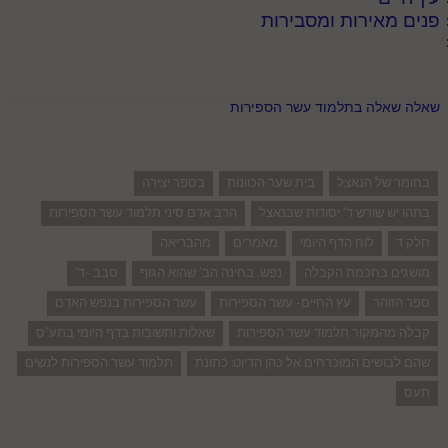
פנים מאירות ומסבירות
שאלה שאלה בתלמוד עשר הספירות
בחומר של הנאצל
בית שער הכוונות
בספר יצירה
בתהו יש שורש ד' יסודות שבנאצל
הרב אדם סיני תלמוד עשר הספירות
חלק ד
לוח הדף היומי
מאמרים
מהבריאה
מושגים בחכמת הקבלה
נפש. בחינה הב' שהוא הגוף
סבב -ד'
ספר הזוהר
עץ החיים- עשר הספירות
עשר הספירות בנפש האדם
קבלה מהמקור תלמוד עשר הספירות
שאלות ותשובות בדף היומי בתע"ס
שהם לבושים המוכרחים אל כהן הדיוט: כתונת
תלמוד עשר הספירות לנשים
תעס