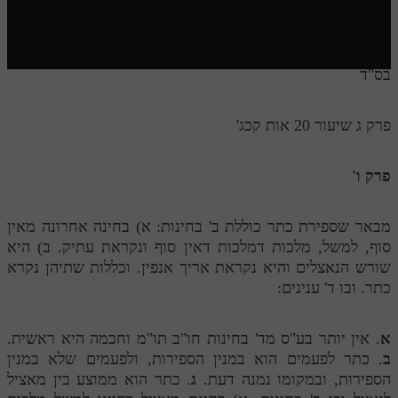
חלק י
חלק יא
חלק יב
בס"ד
חלק יג
פרק ג שיעור 20 אות קכג'
חלק יד
חלק טו
פרק ו'
חלק ט"ז
מבאר שספירת כתר כוללת ב' בחינות: א) בחינה אחרונה מאין
בית שער הכוונות
סוף, למשל, מלכות דמלכות דאין סוף ונקראת עתיק. ב) היא
שורש הנאצלים והיא נקראת אריך אנפין. וכללות שתיהן נקרא
שידור חי
כתר. ובו ד' ענינים:
הזמן סט תע"ס
א
. אין יותר בע"ס מד' בחינות חו"ב תו"מ וחכמה היא ראשית.
הזמן סט תלמוד עשר הספירות
ב
. כתר לפעמים הוא במנין הספירות, ולפעמים שלא במנין
הספירות, ובמקומו נמנה דעת.
ג
. כתר הוא ממוצע בין מאציל
ספרים להורדה