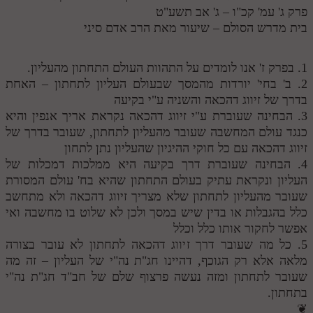
פרק ג' עמ' קכ"ו – ג' אב תשע"ט
בית מדרש הסולם – שיעור מאת הרב אדם סיני
1. בפרק ז' אנו לומדים על התהוות העולם התחתון מהעליון.
2. ב' בחי' יורדות מהמסך שבעולם העליון לתחתון – האחת
בדרך של זיווג דהכאה והשניה ע"י בקיעה
3. הבחינה שעוברת ע"י זיווג דהכאה נקראת אריך אנפין והיא
כנגד עולם המחשבה שעובר מהעליון לתחתון, שעובר בדרך של
זיווג דהכאה עם כל חוקי ההיגיון שהעליון נתן לתחון
4. הבחינה שעוברת דרך בקיעה היא ממלכות דמכלות של
העליון ונקראת עתיק בעולם התחתון שהיא בח' עולם המסורת
שעובר מהעליון לתחתון שלא מצריך זיווג דהכאה ולא מתחשב
כלל בהגבלות או בדין שיש במסך ולכן לא שלוט בו מחשבה ואי
אפשר לחקור אותו כלל וכלל
5. כל מה שעובר דרך זיווג דהכאה לתחתון לא עובר בצורה
מלאה אלא רק הגוכף, דהיינו חג"ת נה"י של העליון – זה מה
שעובר לתחתון ומזה נעשה פרצוף שלם של חב"ד חג"ת נה"י
בתחתון.
❦