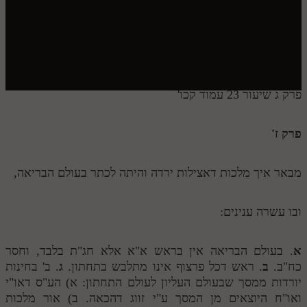
t
.
תלמוד עשר הספירות חלק יא
תלמוד עשר הספירות חלק יב
c
תלמוד עשר הספירות חלק יג
o
פרק ג שיעור 23 עמוד קכו'
תלמוד עשר הספירות חלק יד
m
תלמוד עשר הספירות חלק טו
פרק ז'
תלמוד עשר הספירות חלק טז
מבאר איך מלכות דאצילות ירדה והיתה לכתר בעולם הבריאה,
בית שער הכוונות
אודות האתר
ובו עשרה ענינים:
אודות האתר
א
. בעולם הבריאה אין בראש א"א אלא חג"ת בלבד, וחסר
בעל הסולם
כח"ב.
ב
. ראש דכל פרצוף אינו מתלבש בתחתון.
ג
. ב' בחינות
יורדות ממסך שבעולם העליון לעולם התחתון: א) הע"ס דאו"י
אתר הבית
ואו"ח היוצאים מן המסך ע"י זווג דהכאה. ב) אור מלכות