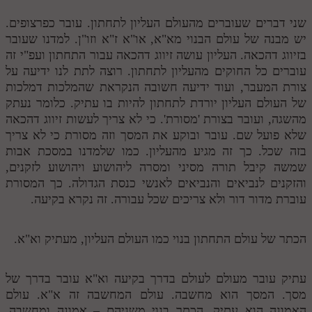
שני דברים שעוברים מהעולם העליון לתחתון. עובר כפרצופים.
יש מבנה של עולם הבנוי מא"א, או"א ז"א וזו"ן. למדנו שעובר
בזיווג דהכאה. העליון עושה זיווג דהכאה עבור התחתון ועפ"י זה
עוברים כל החוקים מהעליון לתחתון. רוצה לתת לנו ידיעה על
צורת המעבר, ועוד ידיעה חשובה הנקראת שהמלכות דמלכות
של העולם העליון יורדת לתחתון להיות בו עתיק. כלומר נעתק
מהשגה, ועובר בצורת 'מסורת'. כי לא צריך לעשות זיווג דהכאה
שלא פועל שם. עובר ובוקע את המסך וזה מסורת כי לא צריך
בזה שכל. כך זה מגיע מהעליון. כמו שלמדנו במסכת אבות
שמשה קיבל תורה מסיני ומסרה ליהושוע ויהושוע לזקנים,
והזקנים לנביאים והנביאים לאנשי כנסת הגדולה. כך המסורת
עוברת מדור דור ולא צריכים שכל עבורה. זה נקרא בקיעה.
הכתר של עולם התחתון בנוי כמו העולם העליון, מעתיק וא"א.
עתיק עובר מעולם לעולם בדרך בקיעה וא"א עובר בדרך של
מסך. המסך הוא מחשבה. עולם המחשבה זה א"א. עולם
האמונה הוא עתיק. הכתר בנוי משניהם – אמונה ומחשבה,