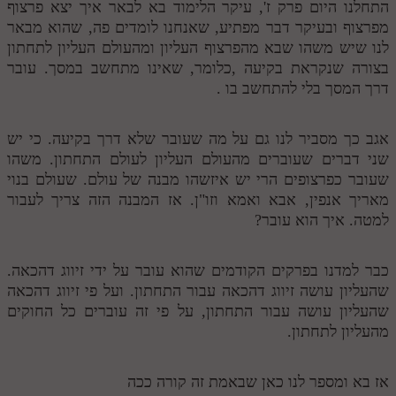
התחלנו היום פרק ז', עיקר הלימוד בא לבאר איך יצא פרצוף
מפרצוף ובעיקר דבר מפתיע, שאנחנו לומדים פה, שהוא מבאר
לנו שיש משהו שבא מהפרצוף העליון ומהעולם העליון לתחתון
בצורה שנקראת בקיעה ,כלומר, שאינו מתחשב במסך. עובר
דרך המסך בלי להתחשב בו .
אגב כך מסביר לנו גם על מה שעובר שלא דרך בקיעה. כי יש
שני דברים שעוברים מהעולם העליון לעולם התחתון. משהו
שעובר כפרצופים הרי יש איזשהו מבנה של עולם. שעולם בנוי
מאריך אנפין, אבא ואמא וזו"ן. אז המבנה הזה צריך לעבור
למטה. איך הוא עובר?
כבר למדנו בפרקים הקודמים שהוא עובר על ידי זיווג דהכאה.
שהעליון עושה זיווג דהכאה עבור התחתון. ועל פי זיווג דהכאה
שהעליון עושה עבור התחתון, על פי זה עוברים כל החוקים
מהעליון לתחתון.
אז בא ומספר לנו כאן שבאמת זה קורה ככה