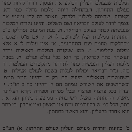
לאתר ספר הרב
דמלכות שבעולם העליון הבוקע את המסך, ויורד להיות כתר
בעולם התחתון.
ד
.בתחילה היתה מלכות גדולה כמו ז"א,
דף היומי בזוהר הקדוש
וקטרגה, שרצתה לשלוט בלבדה, ונאמר לה לכי ומעטי את
עצמך לרדת לעולם הבריאה ושם תשלוט. והיינו נקודת המלכות
שנעשתה לכתר בעולם הבריאה.
ה
. בעת המיעוט נסתלקו ט"ס
תחתונות ממלכות ועלו לשורשם לז"א.
ו
. אם ט"ס דמלכות
מסתלקות מחמת פגם התחתונים, אז אינן עולות לז"א אלא
נופלות לקליפות.
ז
. כמו שנקודת המלכות דאצילות ירדה
ונעשתה כתר לבריאה, כך הוא בכל עולם ועולם.
ח
. בסבת
מלכות דעליון הנעשית כתר לתחתון מתקשרים העולמות זה
בזה. וג"ר דבריאה יכולות לעלות בשבת לעולם אצילות.
ט
.
כשחושבים הנאצלים בפועל הם רק ד' דהיינו חו"ב תו"מ,
וכשחושבים את השורש עמהם הם ה' דהיינו כח"ב תו"מ.
י
.
ועד"ז בכל פרצוף ופרצוף ובכל ספירה וספירה נקרא העליונה
מאציל והתחתונה נאצל, ויש בחינה ממוצעת ביניהן הנקראת
כתר, הכל כמ"ש בהעולמות וז"ס אני ראשון ואני אחרון. כי כתר
הוא אחרון בהעליון, והוא ראשון בתחתון.
ב' בחינות יורדות מעולם העליון לעולם התחתון: א) הע"ס