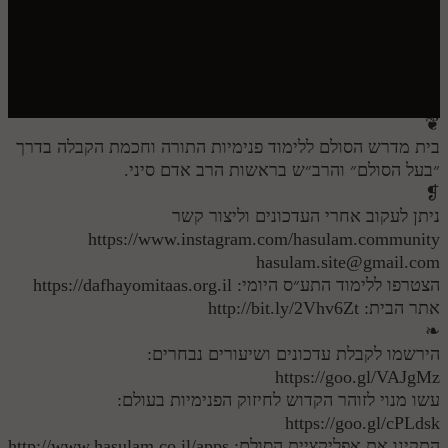
חלק י
חלק יא
חלק יב
חלק יג
❦
בית מדרש הסולם ללימוד פנימיות התורה וחכמת הקבלה בדרך
חלק יד
״בעל הסולם״ והרב״ש בראשות הרב אדם סיני.
חלק טו
❡
ניתן לעקוב אחרי העדכונים וליצור קשר
חלק ט"ז
https://www.instagram.com/hasulam.community
hasulam.site@gmail.com
בית שער הכוונות
הצטרפו ללימוד התע״ס היומי: https://dafhayomitaas.org.il
אתר הבית: http://bit.ly/2Vhv6Zt
שידור חי
❧
הירשמו לקבלת עדכונים ושיעורים נבחרים:
הזמן סט תע"ס
https://goo.gl/VAJgMz
עשו מנוי לזוהר הקדוש לחיזוק הפנימיות בעולם:
הזמן סט תלמוד עשר הספירות
https://goo.gl/cPLdsk
ספרים להורדה
התקינו את אפליקציית הסולם: http://www.hasulam.co.il/apps