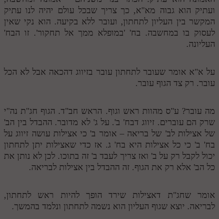
ועתיק הוא גבוה מא"א, כך צריך שבכל עולם יהיה לנו עתיק
המקשר בין העליון לתחתון, ועובר ללא בקיעה. הוא נקי שאין
לעסוק בו במחשבה. בח' 'במופלא ממך אל תחקור'. זו הבח'
העליונה.
על א"א אומר שעובר לתחתון עובר בזיווג דהכאה אבל לא הכל
עובר. רק צד הגוף עובר.
מה עובר? ע"ס מהוות ראש וגוף. הראש חב"ד. הגוף חג"ת נה"י
שרק הם עוברים. זיווג דבח' ב'. על ג' לא מדובר. ההבדל בין הב'
של אצילות לב' של בריאה – אומר ב' כי אצילות עושה זיווג על
בח' ב' כי כל אצילות היא בח' ג. אז כדי שאצילות יתן לתחתון
יכול לקבל רק על ב' ואז צריך לעבד ב' זה בתוכו. לכן לא נותן את
כל הב' אלא רק את הגוף. זה ההבדל בין אצילות לבריאה.
אומר שחג"ת דאצילות שירד הופך להיות ראש לתחתון,
לבריאה. יוצא שגוף העליון הוא נשמה לתחתון ונלמד בהמשך.