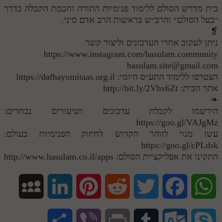
בית מדרש הסולם ללימוד פנימיות התורה וחכמת הקבלה בדרך
״בעל הסולם״ והרב״ש בראשות הרב אדם סיני.
❡
ניתן לעקוב אחרי העדכונים וליצור קשר
https://www.instagram.com/hasulam.community
hasulam.site@gmail.com
הצטרפו ללימוד התע״ס היומי: https://dafhayomitaas.org.il
אתר הבית: http://bit.ly/2Vhv6Zt
❧
הירשמו לקבלת עדכונים ושיעורים נבחרים:
https://goo.gl/VAJgMz
עשו מנוי לזוהר הקדוש לחיזוק הפנימיות בעולם:
https://goo.gl/cPLdsk
התקינו את אפליקציית הסולם: http://www.hasulam.co.il/apps
M
L
P
R
T
F
W
y
i
i
e
w
a
h
S
V
P
T
O
S