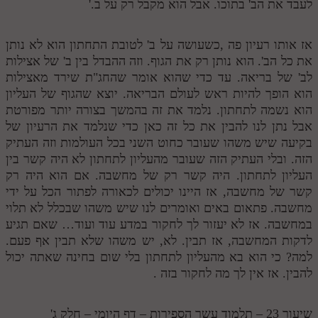
לעבד את הב' בתוכו. אבל הוא מקבל רק על ב.'
אז אותו רעיון פה ,כשעושה על ב' לטובת התחתון הוא לא נותן
את כל הב'. הוא נותן רק את הגוף. וזה ההבדל בין ב' של אצילות
לב' של בריאה. עד כדי שהוא אומר שהחג"ת שירד מאצילות
הוא הופך להיות ראש לעולם הבריאה. יוצא שהגוף של העליון
הוא נשמה לתחתון. נלמד את זה בהמשך בצורה יותר מפורטת
אבל נתן לנו להבין את כל זה כאן כדי שנלמד את הרעיון של
בקיעה שיש משהו שעובר כחוט השני בכל העולמות וזה העתיק
הזה. ובלי העתיק הזה שעובר מהעליון לתחתון לא היה קשר בין
העליון לתחתון. היה קשר רק של מחשבה. אם הוא היה רק
קשר של מחשבה, אז היינו יכולים לכאורה לפתור הכל על ידי
מחשבה. פתאום באים ואומרים לנו שיש משהו שבכלל לא תלוי
במחשבה. אז לא יעזור לך לחקור במדע עוד ועוד… שאם תגיע
לדקות המחשבה, אז תבין. לא, יש משהו שלא תבין אף פעם.
למה? כי הוא בא מהעליון לתחתון בלי שום בחינה שאתה יכול
להבין. אז אין לך מה לחקור בזה .
שיעור 23 – תלמוד עשר הספירות – דף היומי – חלק ג'