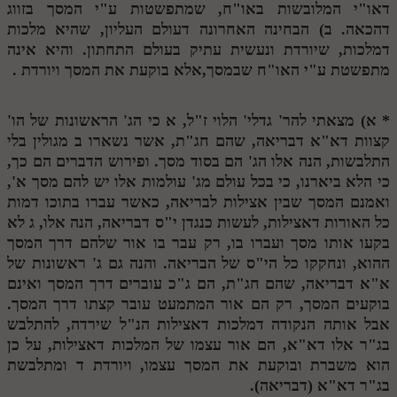
דאו"י המלובשות באו"ח, שמתפשטות ע"י המסך בזווג
דהכאה. ב) הבחינה האחרונה דעולם העליון, שהיא מלכות
דמלכות, שיורדת ונעשית עתיק בעולם התחתון. והיא אינה
מתפשטת ע"י האו"ח שבמסך,אלא בוקעת את המסך ויורדת .
*
א) מצאתי להר' גדלי' הלוי ז"ל,
א
כי הג' הראשונות של הו'
קצוות דא"א דבריאה, שהם חג"ת, אשר נשארו
ב
מגולין בלי
התלבשות, הנה אלו הג' הם בסוד מסך. ופירוש הדברים הם כך,
כי הלא ביארנו, כי בכל עולם מג' עולמות אלו יש להם מסך א',
ואמנם המסך שבין אצילות לבריאה, כאשר עברו בתוכו דמות
כל האורות דאצילות, לעשות כנגדן י"ס דבריאה, הנה אלו,
ג
לא
בקעו אותו מסך ועברו בו, רק עבר בו אור שלהם דרך המסך
ההוא, ונחקקו כל הי"ס של הבריאה. והנה גם ג' ראשונות של
א"א דבריאה, שהם חג"ת, הם ג"כ עוברים דרך המסך ואינם
בוקעים המסך, רק הם אור המתמעט עובר קצתו דרך המסך.
אבל אותה הנקודה דמלכות דאצילות הנ"ל שירדה, להתלבש
בג"ר אלו דא"א, הם אור עצמו של המלכות דאצילות, על כן
הוא משברת ובוקעת את המסך עצמו, ויורדת
ד
ומתלבשת
בג"ר דא"א (דבריאה).