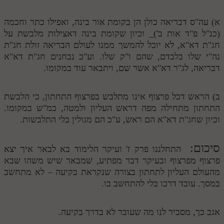
א) עה"ס דבריאה כולן הן בקומת אור בינה, ואפילו כתר וחכמה
(כנ"ל פ"ד אות ב')_ וכיון שקומת בינה דאצילות מלבשת על
חג"ת דא"א, לא יוכל להמשך ממנו לעולם הבריאה זולת חג"ת
נה"י שלו בלבדם, שהם ו"ק שלו. וע"כ נבחנים חג"ת דא"א
דבריאה, לג"ר דא"א אשר שם, ויתבאר עוד במקומו.
ב) הראש דכל פרצוף אינו מתלבש בפרצוף התחתון, כי הלבשת
התחתון מתחילה מפה דראש העליון ולמטה, כמ"ש במקומו.
וכיון שחג"ת דא"א הם ראש, ע"כ הם מגולין בלי התלבשות.
סיכום:
התחלננו פרק ז' ועיקר הלימוד בא לבאר איך יצא
פרצוף מפרצוף ובעיקר דבר מפתיע, שמבאר שיש משהו שבא
מהעולם העליון לתחתון בצורה שנקראת בקיעה – לא מתחשב
במסך. עובד דרכו בלי להתחשב בו.
אגב כך, מסביר לנו מה שעובר לא בדרך בקיעה.