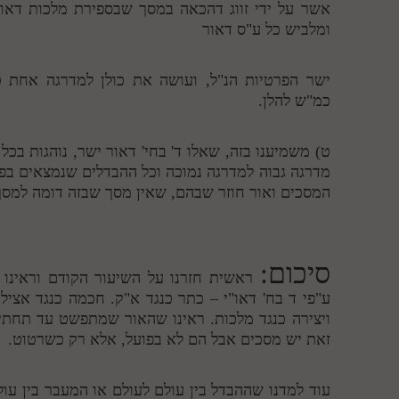
אשר על ידי זווג דהכאה במסך שבספירת מלכות דאור 
ומלביש כל ע"ס דאור
ישר הפרטיות הנ"ל, ועושה את כולן למדרגה אחת כ
כמ"ש להלן.
ט) משמיענו בזה, שאלו ד' בחי' דאור ישר, נוהגות בכל
מדרגה גבוה למדרגה נמוכה וכל ההבדלים שנמצאים בפ
המסכים ואור חוזר שבהם, שאין מסך שבזה דומה למסך
סיכום:
ראשית חזרנו על השיעור הקודם וראינו
ע"פי ד בח' דאו"י – כתר כנגד א"ק. חכמה כנגד אצילות
ויצירה כנגד מלכות. ראינו שהאור שמתפשט עד תחתית
זאת יש מסכים אבל הם לא בפועל, אלא רק כשרטוט.
עוד למדנו שההבדל בין עולם לעולם או המעבר בין עול