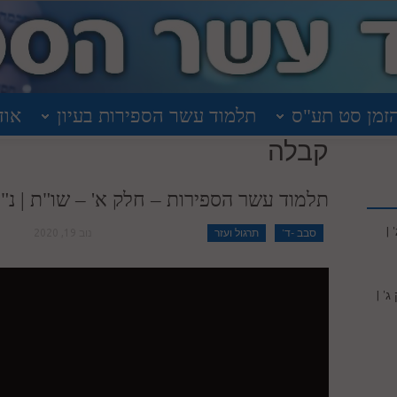
זמן סט תע"ס
תלמוד עשר הספירות בעיון
אוד
קבלה
תלמוד עשר הספירות – חלק א' – שו"ת | נ"
|
סבב -ד'
תרגול ועזר
נוב 19, 2020
' |