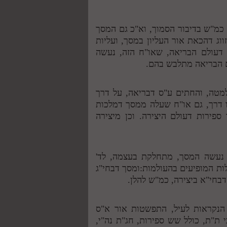
 כמ"ש בדיבור הסמוך, וא"כ גם המסך
וג דהכאת אור העליון במסך, ועליות
 דעולם הבריאה, שאו"ח הזה, נעשה
ם הבריאה מתלבש בהם.
מטה, והחתים ע"ס דבריאה, על דרך
 דרך, גם או"ח שעלה ממסך דמלכות
פירות דעולם היצירה. וכן מיצירה
 נעשה המסך, מתחלקת בעצמה, לד'
ות המופיעים בהעולמות:ומסך דבחי"ג
חי"א ביצירה, כמ"ש להלן.
 הנקראות לעיל, התפשטות אור א"ס
 ת"ת, כולל שש ספירות, חג"ת נה"י,