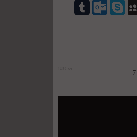
T
O
S
M
u
u
k
y
m
t
y
S
b
l
p
p
l
o
e
a
1850
r
o
c
k
e
.
c