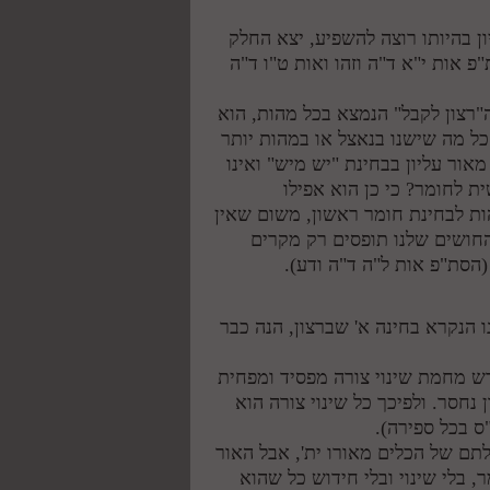
ן בהיותו רוצה להשפיע, יצא החלק
 אות י"א ד"ה וזהו ואות ט"ו ד"ה
"רצון לקבל" הנמצא בכל מהות, הוא
כל מה שישנו בנאצל או במהות יותר
אור עליון בבחינת "יש מיש" ואינו
ת לחומר? כי כן הוא אפילו
ת לבחינת חומר ראשון, משום שאין
החושים שלנו תופסים רק מקרים
הסת"פ אות ל"ה ד"ה ודע).
 הנקרא בחינה א' שברצון, הנה כבר
פרש מחמת שינוי צורה מפסיד ומפחית
נחסר. ולפיכך כל שינוי צורה הוא
ס בכל ספירה).
לתם של הכלים מאורו ית', אבל האור
 בלי שינוי ובלי חידוש כל שהוא