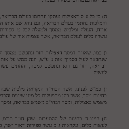
ה) כי כל ע"ס דאצילות נעתקו ונחתמו בעולם הבריאה,
והמלכות נחתמו בעולם הבריאה, וגם נוהג שם אותו הזו
או"ח, העולה ומלביש ממסך ולמעלה לכל ט' ספירות
עשרה כלים לעולם הבריאה, אשר עצמות אור של עול
ו) כמו, שאו"ח דמסך דאצילות חזר ונתפשט ממסך ול
שנתבאר לעיל בסמוך אות ג' ע"ש, הנה ממש על אותו
דבריאה, חזר גם הוא ונתפשט למטה, והחתים עשר ס
לעשיה.
ז) כמ"ש לפנינו, אשר הבחי"ד הנקראת מלכות שבה
בחינות מסך, אשר בהן מתפעלות כל מיני שינוים והבדל
משמש באצילות, ומסך דבחי"ב משמש בבריאה, ומסך דב
ח) היינו ד' בחינות של ההתעבות, שהן חו"ב תו"מ,
לעשות כלים, ונקראות ג"כ עשר ספירות דאור ישר, כי