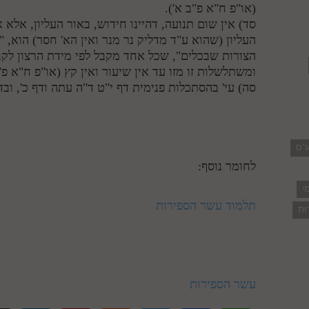
(או"פ ח"א פ"ב א').
סד) אין שום תנועה, דהיינו חידוש, באור העליון, אלא
העליון (שהוא ע"ד מדליק נר מנר ואין הא' חסר) הוא,
הצורות שבכלים", שכל אחד מקבל לפי מידת הרצון לקבל
ומשתלשלות זו מזו עד אין שיעור ואין קץ (או"פ ח"א פ"ב
סה) עי' בהסתכלות פנימית דף י"ט ד"ה עתה ודף כ', ובד
ע"ס
לחומר נוסף:
י
תלמוד עשר הספירות
ות
עשר הספירות