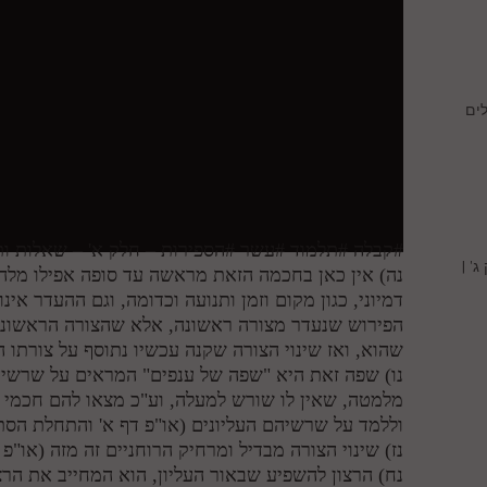
ים
#קבלה #תלמוד #עשר #הספירות – חלק א' – שאלות ותש
' |
נה) אין כאן בחכמה הזאת מראשה עד סופה אפילו מלה
דמיוני, כגון מקום וזמן ותנועה וכדומה, וגם ההעדר אינו 
הפירוש שנעדר מצורה ראשונה, אלא שהצורה הראשונה 
שהוא, ואז שינוי הצורה שקנה עכשיו נתוסף על צורתו ה
נו) שפה זאת היא "שפה של ענפים" המראים על שרשיהם
מלמטה, שאין לו שורש למעלה, וע"כ מצאו להם חכמי 
וללמד על שרשיהם העליונים (או"פ דף א' והתחלת הסת
נז) שינוי הצורה מבדיל ומרחיק הרוחניים זה מזה (או"פ א
נח) הרצון להשפיע שבאור העליון, הוא המחייב את הרצ