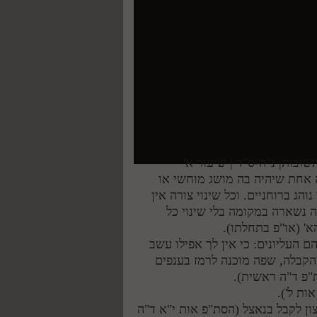
ובות| נ"ה-ס"ד | שיעור א'
 אחת שיהיה בה מושג מוחשי או
נוהג ברוחניים. וכל שינוי צורה אין
נשארה במקומה בלי שינוי כל
א' (או"פ בתחלתו).
 העליונים: כי אין לך אפילו עשב
הקבלה, שפה מוכנה לרמז בענפים
"פ ד"ה ראשית).
ות ל').
ון לקבל בנאצל (הסת"פ אות י"א ד"ה