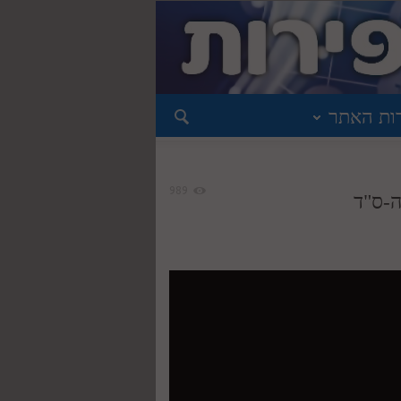
ות האתר
989
ה-ס"ד