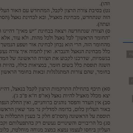
וזהו).
נט) בסיבת צורת הרצון לקבל, המתחדש עם האור העליו
הזה שנתחדש, מבחינת מאציל, ובא לבחינת נאצל (הסת"פ
ועתה).
ס) הצורה שנתחדשה ויצאה בבחינת "יש מאין" דהיינו ה
"החומר הראשון" לכל נאצל ולכל מהות. ולא עוד, אלא 
מהחומר הזה, הרי הוא נבחן לבחינת אור ושפע הנמשך מ
כלל מבחינת הנאצל והנברא. ואין לתמוה איך צורה נעשי
ות
בגשמיות, שדרכנו לקבוע את הצורה הראשונה של המהו
השגה תופסת כלל בשום חומר, במציאות כולה, בהיות 
בחומר, שהם צורות המתגלגלות ובאות בחומר הראשון (
ת
סא) תיכף בתחילת התרקמות הרצון לקבל בנאצל, דהיינו
יצא מכלל מאציל להיות נאצל (או"פ ח"א פ"ב ג').
סב) אין העדר והפסד נוהגים ברוחניים, ואין החלק הנ
באור העליון כלום, בדומה למדליק נר מנר שאין הראשון 
תוספת על הראשונה (הסת"פ חלק ב' בענין התכללות ע"
סג) כל הריבויים והשינויים נעשים רק בהתפעלותם וקב
העליון ביחסו לעצמו נמצא במצב מנוחה מוחלטת, כלומר,