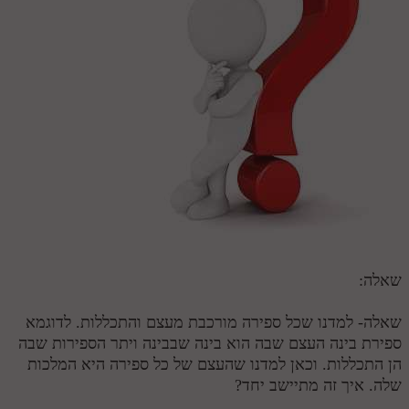
חלק י
חלק יא
חלק יב
חלק יג
חלק יד
חלק טו
חלק ט"ז
בית שער הכוונות
שאלה:
שידור חי
שאלה- למדנו שכל ספירה מורכבת מעצם והתכללות. לדוגמא
הזמן סט תע"ס
ספירת בינה העצם שבה הוא בינה שבבינה ויתר הספירות שבה
הן התכללות. וכאן למדנו שהעצם של כל ספירה היא המלכות
הזמן סט תלמוד עשר הספירות
שלה. איך זה מתיישב יחד?
ספרים להורדה