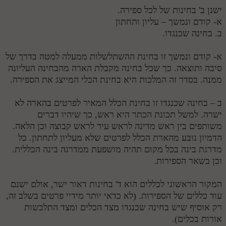
ישנן ב' בחינות של לכל ספירה.
מנוע חיפוש בספרים
א- קודם ונמשך – עליון ותחתון
ב. בחינה שכנגדו.
תלמוד עשר הספירות בעיון
א- קודם ונמשך זו בחינת ההשתלשלות ממעלה למטה בדרך של
תלמוד עשר הספירות חלק א
סיבה ותוצאה. כך שכל בחינה מקבלת הארה מהבחינה העליונה
תע"ס חלק ב' עיון
ממנה. בסדר זה המלכות היא בחינת הכלי המייצג את הספירה.
תע"ס חלק ג' עיון
ב – בחינה שכנגדו זו בחינת הכלל המאיר לפרטים בהארה לא
תלמוד עשר הספירות חלק ד
ישרה. למשל תכונת הכתר היא ראש, כך שיהיו דברים
משותפים בין ראש מדינה לראש עיר לראש קבוצה וכן הלאה.
תלמוד עשר הספירות חלק ה
הדמיון נובע מהארת הכלל לפרטים שלא מעליון לתחתון. כל
מדרגת בינה בכל מקום תהיה מושפעת ממדרגה בינה הכללית.
תלמוד עשר הספירות חלק ו
וכן בשאר הספירות.
תלמוד עשר הספירות חלק ז
המקור הראשוני לכללים הוא ד' בחינות דאור ישר, אולם ישנם
תלמוד עשר הספירות חלק ח
עוד כללים של הספירות. (לא כדאי יותר מידיי פרטים בשלב זה,
תלמוד עשר הספירות חלק ט
רק אוסיף שיש בחינה שכנגדו מצד הכלים ומצד התלבשות
אורות בכלים).
תלמוד עשר הספירות חלק י