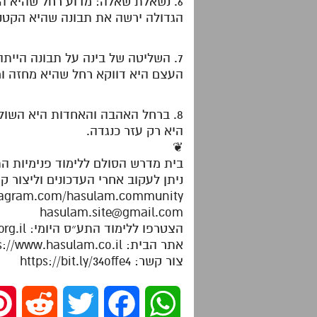
6. נשאלת שאלה: מדוע רחל שהיא ה
הגדולה ירשה את תבונה שהיא הקטנ
7. השליטה של בינה על תבונה היית
העצם היא דווקא רחל שהיא מחזה ומ
8. ברחל האהבה והאחדות היא השולט
היא רק עזר כנגדה.
❦
בית מדרש הסולם ללימוד פנימיות ה
ניתן לעקוב אחרי העדכונים וליצור ק
stagram.com/hasulam.community
hasulam.site@gmail.com
הצטרפו ללימוד התע״ס היומי: https://dafhayomitaas.org.il
אתר הבית: https://www.hasulam.co.il
צור קשר: https://bit.ly/34offe4
R
T
F
W