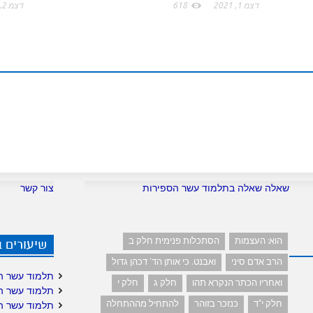
דצמ 1, 2021
618
דצמ 2, 2021
m
שאלה שאלה בתלמוד עשר הספירות
צור קשר
הוא: העצמות
הסתכלות פנימית חלק ב
שיעורים 
הרב אדם סיני
ואבנט. כי אותן הד' דכהן גדול
תלמוד עשר ה
ואחריו הכתר הנקרא תהו
חלק ג
חלק י
תלמוד עשר ה
חלק י"ד
כנזכר בזוהר
להתחיל מההתחלה
תלמוד עשר ה