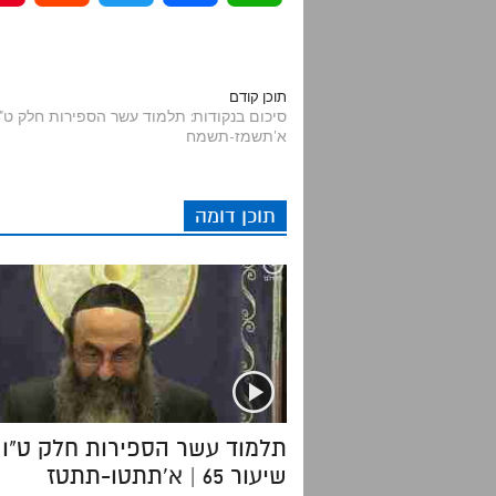
e
w
a
h
d
i
c
a
תוכן קודם
א'תשמז-תשמח
d
t
e
t
i
t
b
s
תוכן דומה
t
e
o
A
r
o
p
k
p
תלמוד עשר הספירות חלק ט"ו 
שיעור 65 | א'תתטו-תתטז