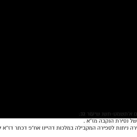
א'תשמט-תשנ שיעור 32:
ה ניתנת לספירה המקבילה במלכות דהיינו אח"פ דכתר דז"א 