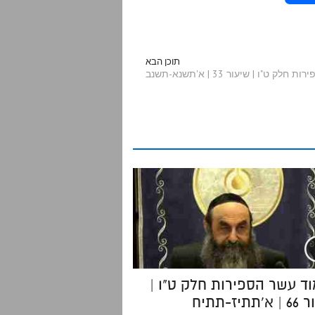
h
a
תוכן הבא
ט"ו | שיעור 33 | א'תשנא-תשנב
r
e
ד עשר הספירות חלק ט"ו |
תיז-תתיח