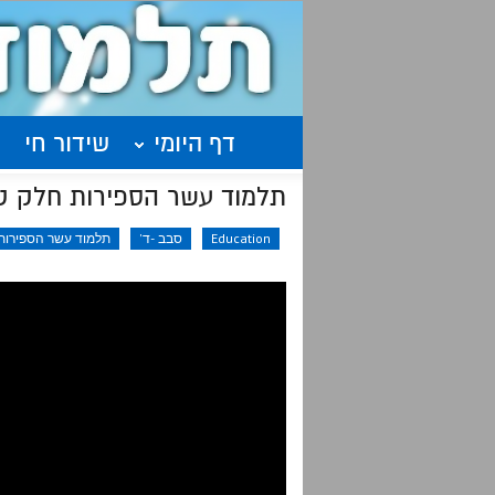
דף היומי
שידור חי
תלמוד עשר הספירות חלק ט"ו | שיעור 32
Education
סבב -ד'
תלמוד עשר הספירות 