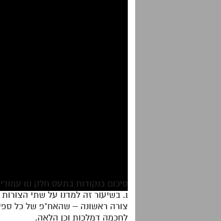
סיכום בנקודות בתעס חלק טו עמודים 
1. בשיעור זה למדנו על שתי הצורות של נסירת הנקבה מז"א .
צורה ראשונה – שהאח"פ של כל ספיר
לחכמה דמלכות וכן הלאה.