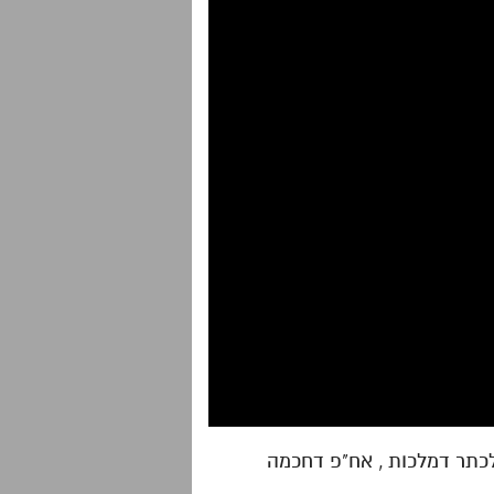
לכתר דמלכות , אח"פ דחכמה