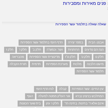
פנים מאירות ומסבירות
שאלה שאלה בתלמוד עשר הספירות
אבנט. הבית
בספר יצירה
הדף היומי בתלמוד עשר הספירות
הנה הם נודעים
הרוחניות
ועור. וכמש"ה
חלק ב'
חלק ו'
חלק ז
חלק ט
חלק ט'
חלק ט"ז
מדיטציית עשר הספירות
מהבריאה
מיעוט הלבנה
מלכות
מערכת הספירות
תדמית
תורת הקבלה
תלמוד עשר הספירות
עץ החיים- עשר הספירות
קבלה
לוח הדף היומי
המתלבש בניצוץ נברא
אור העליון ממטה למעלה
הגוף
אינם אלא ד' בחינות. בחינה הד'
חלק ו' עיון
בית שער הכוונות