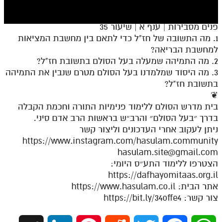
חלק י
חלק יא
פנים מסבירות | ענף א | שיעור 35
1. מה התשובה של חז"ל כדי לתאם בין מחשבת המציאות
חלק יב
למחשבת הבריאה?
חלק יג
2. מה התמיהה שמעלה בעל הסולם בתשובת חז"ל?
3. מה היסוד שמלמדנו בעל הסולם מטרם שנבין את התמיהה
חלק יד
בתשובת חז"ל?
❦
חלק טו
בית מדרש הסולם ללימוד פנימיות התורה וחכמת הקבלה
חלק ט"ז
בדרך ״בעל הסולם״ והרב״ש בראשות הרב אדם סיני.
ניתן לעקוב אחרי העדכונים וליצור קשר
בית שער הכוונות
https://www.instagram.com/hasulam.community
hasulam.site@gmail.com
שידור חי
הצטרפו ללימוד התע״ס היומי:
https://dafhayomitaas.org.il
הזמן סט תע"ס
אתר הבית: https://www.hasulam.co.il
צור קשר: https://bit.ly/34offe4
הזמן סט תלמוד עשר הספירות
ספרים להורדה