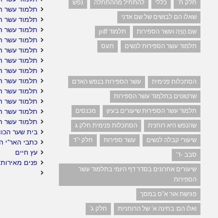
חלק ח'
כללי
להתחיל מההתחלה
נפש
תלמוד עשר ה
שאלו הם לבושים של שם אדני
תלמוד עשר הס
תלמוד עשר הס
שם הֲוָיָה ועשר הספירות
תלמוד pdf
תלמוד עשר ה
תלמוד עשר הספירות לנשים
תעס
תלמוד עשר ה
תלמוד עשר הס
תלמוד עשר ה
תלמוד עשר הס
הסתכלות פנימית
עשר הספירות בנפש האדם
תלמוד עשר הס
שרטוטים בתלמוד עשר הספירות
תלמוד עשר הס
תלמוד עשר הספירות שיעורים בעיון
מכנסים
תלמוד עשר ה
תלמוד עשר ה
שהנפש היא רוחנית
הסתכלות פנימית חלק ג
בית שער הכוו
שיעורי קבלה לנשים
עשר ספירות
חלק י"ד
כתבי האר"י ה
עץ חיים
סבב -ד'
פנים מאירות 
שיעורים אחרונים בסדר דף היומי בתלמוד עשר
הספירות
פגישת אור א"ס במסך
ואלו הם: בחינה א' של הרוחניות
חלק ג'