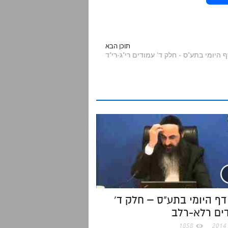
h
a
תוכן הבא
r
e
0- דף היומי בתע"ס – חלק ד'
ים רלא-רלב
1858