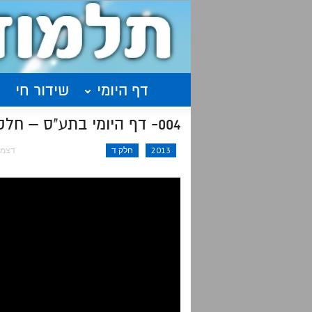
דף היומי
שידור חי
004- דף היומי בתע"ס – חלק ד' עמודים רט"ו-רי"ז
2013
חלק ד
דצמ 2, 014