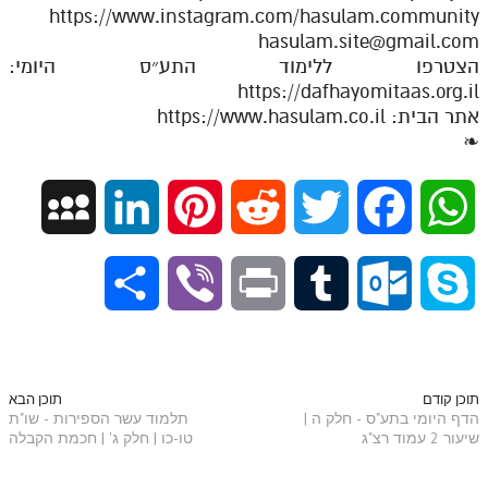
https://www.instagram.com/hasulam.community
hasulam.site@gmail.com
הצטרפו ללימוד התע״ס היומי:
https://dafhayomitaas.org.il
אתר הבית: https://www.hasulam.co.il
❧
M
L
P
R
T
F
W
y
i
i
e
w
a
h
S
V
P
T
O
S
S
n
n
d
i
c
a
h
i
r
u
u
k
p
k
t
d
t
e
t
a
b
i
m
t
y
תוכן קודם
תוכן הבא
הדף היומי בתע"ס - חלק ה |
תלמוד עשר הספירות - שו"ת
a
e
e
i
t
b
s
שיעור 2 עמוד רצ"ג
טו-כו | חלק ג' | חכמת הקבלה
r
e
n
b
l
p
c
d
r
t
e
o
A