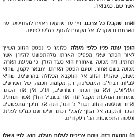
אשר שם. כמבואר.
תלמוד עשר הספירות חלק יא
תלמוד עשר הספירות חלק יב
ואחר שקבלו כל צרכם
, פי' עד שנעשו ראוים להתפשט, עם
הארתם זו שקבלו, אל מקומם להגוף. כמ"ש לפנינו.
תלמוד עשר הספירות חלק יג
תלמוד עשר הספירות חלק יד
הופך עתה פניו כלפי מעלה
, כלומר כי נפסק הזווג השייך
לאור הכתר שאז מפסיק הארתו מלהתפשט להזו"ן אשר
תלמוד עשר הספירות חלק טו
תחתיו. וזה מכונה שאחוריו הוא כנגד הזו"ן, כי מניעת הארה,
תלמוד עשר הספירות חלק טז
מכונה בשם אחור. וטעם הפסק הארתו, יתבאר לקמן, שהוא
משום, שהגיע הזווג אל הנוקבא הכלולה בהרשימו, שהיא
בית שער הכוונות
עביות דבחי"ג, הממשיכה, רק מקומת חכמה, של השרשים
העליונים, ולא מן הכתר דשורשים, וע"כ אין אור הכתר
אודות האתר
שמתחת המלכות מקבל עוד אור בשביל הזו"ן אשר תחתיו.
ואחר שנעשה הזווג דבחי' ג' הנז', הנה אז, תיכף מתפשטים
אודות האתר
הזכר והנקבה אל הגוף להכלי דכתר שיש שם כמ"ש לפנינו.
בעל הסולם
ונעשה התפשטות הב' דעקודים.
אתר הבית
ה) והטעם בזה, שהם צריכים לעלות מעלה, הוא, לפי שאלו