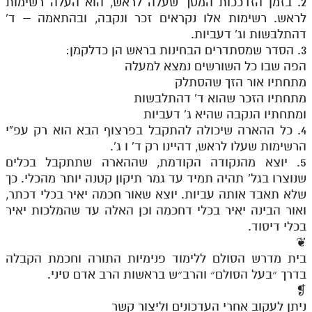
2. בזמן הזדככות המסך שעלה לראש, הוא העלה רשימות
לראש. רשימות אלו נקראים זכר ונקבה, ובהתאמה – ד'
דהתלבשות וג' דעביות.
3. הסדר שמסתדרים הבחינות בראש הן כדלקמן:
הפה שבו כל השורשים נמצא למעלה
מתחתיו אור הזך שהסתלק
מתחתיו הזכר שהוא ד' דהתלבשות
ומתחתיו הנקבה שהיא ג' דעביות
4. כל ההארה שיכולה להתקבל בפרצוף הבא הוא רק עפ"י
הרשימות שעלו לראש, דהיינו רק ד' ו ג'.
5. יוצא מהנקודה הקודמת, שההארה שתתקבל בכלים
שנוצרו בגל' תהיה תמיד עד גמר תיקון קטנה יותר מהכלי. כך
שלא תאבד אותה עביות. יוצא שאור חכמה יאיר בכלי דכתר,
ואור הבינה יאיר בכלי דחכמה וכן האלה עד שהמלכות יאיר
בכלי דיסוד.
❦
בית מדרש הסולם ללימוד פנימיות התורה וחכמת הקבלה
בדרך ״בעל הסולם״ והרב״ש בראשות הרב אדם סיני.
❡
ניתן לעקוב אחרי העדכונים וליצור קשר