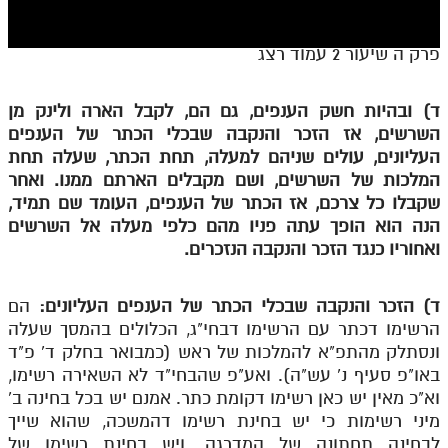
חלק י
חלק יא
פרק ה שיעור 2 עמוד רצג
חלק יב
ד) ובהיות חשק הענפים, גם הם, לקבל הארה ולינק מן
חלק יג
השרשים, אז הזכר והנקבה שבכלי הכתר של הענפים
חלק יד
העליונים, עולים שניהם למעלה, תחת הכתר, שעלה תחת
המלכות של השרשים, ושם מקבלים הארתם ממנו. ואחר
חלק טו
שקבלו כל צרכם, אז הכתר של הענפים, העומד שם תמיד,
הנה הוא הופך עתה פניו מהם כלפי מעלה אל השרשים
חלק ט"ז
ואחוריו כנגד הזכר והנקבה הנזכרים.
בית שער הכוונות
ד) הזכר והנקבה שבכלי הכתר של הענפים העליונים:
הם
שידור חי
הרשימו דכתר עם הרשימו דבחי"ג, הכלולים בהמסך שעלה
ונסתלק מהתפ"א להמלכות של ראש (כמבואר בחלק ד' פ"ד
הזמן סט תע"ס
באו"פ סעיף נ' עש"ה). ואע"פ שהבחי"ד לא השאירה רשימו,
וא"כ מאין יש כאן רשימו דקומת כתר. אמנם יש בכל בחינה ב'
הזמן סט תלמוד עשר הספירות
מיני רשימות כי יש בחינת רשימו דהמשכה, שהוא שייך
ספרים להורדה
לבחינה תחתונה של המדרגה. ויש בחינת רשימו של