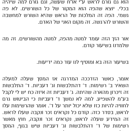
הוא גם גורם לראש ע"י או"ח שעשה, וגם גורם למה שיהיה
בכלי. יוצא שהפה הוא המקור של כל השורשים. לא פה
גשמי. הפה זה המלכות של הראש שהיא השורש למחשבה
והשורש להרגשה. זה מקום האני של האדם.
אור הזך הזה עומד למטה מהפה, למטה מהשורשים. זה מה
שלמדנו בשיעור קודם.
בשיעור הזה בא ומוסיף לנו עוד כמה ידיעות.
אומר, כאשר הזדככה המדרגה אז המסך שעלה למעלה
השאיר ב' רשימות: ד' דהתלבשות וג' דעביות. ד' התלבשות
זה זיכרון מהארה שהיתה. ג' דעביות זה איזה כח יש לי לקבל
בע"מ להשפיע. למה לא נמשך ד' דעביות כי הביטוש גרם
לחוויה להיות כזו שלא יכול יותר על ד'. אומר שהרשימות עלו
לראש, בסדר כזה: קודם כל נקראים זכר ונקבה שעלו לראש.
זה המידע שעלה לראש, נקראים זכר ונקבה, חוץ מאשר
רשימות של ד' דהתלבשות וג' דעביות שיש בגוף, המסך