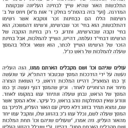
התלבשות האור שהיא שייך לבחינה העליונה שבקומת
מנוע חיפוש בספרים
המדרגה. (ועי' בזה בהסת"פ בחלק ד' אות מ"א) ויחס של ב'
רשימות הללו הם כבחינות זכר ונוקבא אשר רשימו
תלמוד עשר הספירות בעיון
דהתלבשות, הוא בחי' זכר שברשימו, ורשימו דהמשכה, הוא
בחי' נקבה שבהרשימו, ותדע, כי רק בחינת הנקבה של
תלמוד עשר הספירות חלק א
הרשימו דבחי"ד נעלמה, דהיינו, השייך להמלכות, אבל בחינת
תע"ס חלק ב' עיון
הזכר של הרשימו השייך לכתר, הוא נשאר וכלול בהמסך
שעלה להמלכות של ראש כנ"ל.
תע"ס חלק ג' עיון
תלמוד עשר הספירות חלק ד
עולים שניהם וכו' ושם מקבלים הארתם ממנו
, הנה העליה
נעשה על ידי הזדככות המסך שבטבור דהתפ"א, עד שנעשה
תלמוד עשר הספירות חלק ה
זך כמו המאציל, דהיינו המלכות דראש, כי השואת הצורה
תלמוד עשר הספירות חלק ו
מיחד את הרוחניים לאחד: וכיון שהמסך דגוף נעשה זך כמו
המסך של הראש, נבחן שעלה ונתיחד עמו במקומו לאחד.
תלמוד עשר הספירות חלק ז
ונודע שאין הסתלקות נוהג בראש, כל עיקר. אלא המסך אשר
תלמוד עשר הספירות חלק ח
שם, נמצא תמיד בזווג דלא פסיק עם האור העליון, ולפיכך גם
המסך שעלה לשם, נכלל עמו ג"כ בהזווג שלו, ומקבל עמו יחד
תלמוד עשר הספירות חלק ט
מהאור העליון. וזה אמרו, "שעולים שניהם וכו' תחת המלכות
ושם מקבלים הארתם ממנו". דהיינו, ע"י שנכלל בהזווג העליון
תלמוד עשר הספירות חלק י