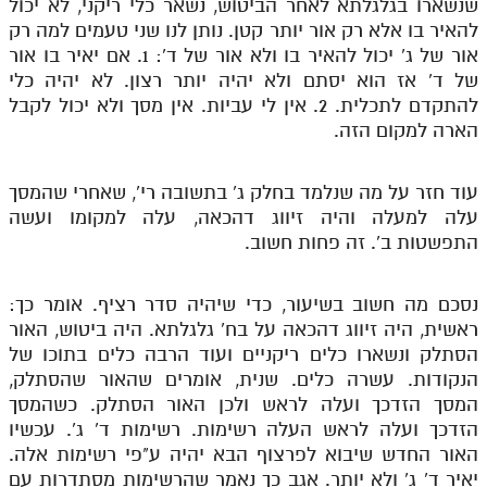
שנשארו בגלגלתא לאחר הביטוש, נשאר כלי ריקני, לא יכול
להאיר בו אלא רק אור יותר קטן. נותן לנו שני טעמים למה רק
אור של ג' יכול להאיר בו ולא אור של ד': 1. אם יאיר בו אור
של ד' אז הוא יסתם ולא יהיה יותר רצון. לא יהיה כלי
להתקדם לתכלית. 2. אין לי עביות. אין מסך ולא יכול לקבל
הארה למקום הזה.
עוד חזר על מה שנלמד בחלק ג' בתשובה רי', שאחרי שהמסך
עלה למעלה והיה זיווג דהכאה, עלה למקומו ועשה
התפשטות ב'. זה פחות חשוב.
נסכם מה חשוב בשיעור, כדי שיהיה סדר רציף. אומר כך:
ראשית, היה זיווג דהכאה על בח' גלגלתא. היה ביטוש, האור
הסתלק ונשארו כלים ריקניים ועוד הרבה כלים בתוכו של
הנקודות. עשרה כלים. שנית, אומרים שהאור שהסתלק,
המסך הזדכך ועלה לראש ולכן האור הסתלק. כשהמסך
הזדכך ועלה לראש העלה רשימות. רשימות ד' ג'. עכשיו
האור החדש שיבוא לפרצוף הבא יהיה ע"פי רשימות אלה.
יאיר ד' ג' ולא יותר. אגב כך נאמר שהרשימות מסתדרות עם