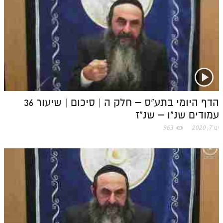
הדף היומי בתע"ס – חלק ה | סיכום | שיעור 36
עמודים שנ"ו – שנ"ז
ינו 7, 2020
963