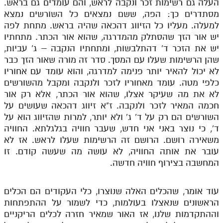
העלה גם רשימות זכר ונקבה לראש, והם עומדים גם בראש.
מסתדרים כך: הפה, ששם נמצאים כל השורשים נמצא
למעלה. מעליו כל הזיווג דהכאה שהיה בראש. מתחת לפה
יש אור הזך שהסתלק מהמדרגה, שהוא אור הכתר. מתחתיו
יש את הזכר ד' דהתלבשות, ומתחתיו הנקבה – ג' עביות,
שהן הרשימות שעלו עם המסך. סדר זה מורה שאור הזך כבר
לא יכול להאיר יותר פנימה למדרגה, והוא עומד עם אחוריו
כלפי מטה. עומד מאחוריו לזכר ולנקבה ומקבל מהשורשים
לא את מה שעיקר אצלו, שהוא אור הכתר, אלא רק אור
חכמה המאיר לזכר ולנקבה. ז"א זיווג דהכאה שעושים על
השורשים הם רק על ד' ג' ולא יותר, למרות שהזיווג הוא על
ד', כי נוצר באני אני חדש, שעבר חוויה בגלגלתא. החוויה
משאירה רושם. הרושם זה הרשימות שעלו לראש. אז לא
עובר את אותה החוויה, לא עושה מה שעשה קודם. זו
המחשבה בצירוף חוויה חדשה.
עוד אומר, שהכלים האלה שנוצרו, כלי העקודים הם הכלים
הראשונים שנאצלו בעולמות, כדי לשמור על ההתפתחות
וההתקדמות שלנו, אז האור שמאיר חזרה לכלים הריקניים