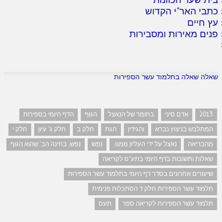
כתבי האר"י הקדוש
עץ חיים
פנים מאירות ומסבירות
שאלה שאלה בתלמוד עשר הספירות
2013
אדם סיני
בחומר של הנאצל
הגוף
הדף היומי בספירות
המתלבש בניצוץ נברא
והגידין
חגת
חלק ב
חלק ג' עיון
חלק י
מהבריאה
נאצל על ידי העליון ממנו.
נפש
נפש. בחינה הב' שהוא הגוף
שאלות ותשובות בדף היומי בתע"ס לקריאה
שיעורים אחרונים בסדר דף היומי בתלמוד עשר הספירות
תלמוד עשר הספירות חלק ד הסתכלות פנימית
תלמוד עשר הספירות לקריאה ספר
תעס