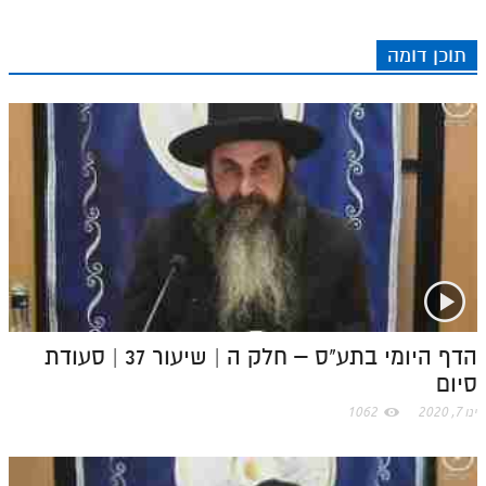
e
r
t
l
o
e
e
I
e
r
o
p
תוכן דומה
r
o
n
s
k
p
k
t
.
c
o
m
הדף היומי בתע"ס – חלק ה | שיעור 37 | סעודת
סיום
ינו 7, 2020
1062