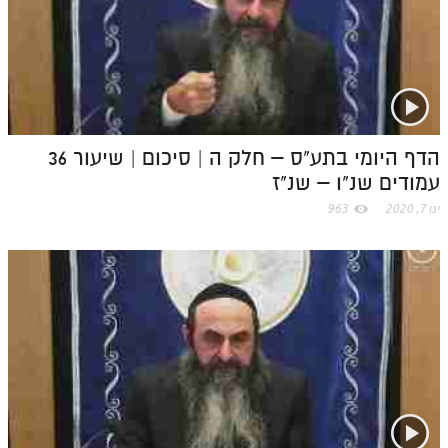
הדף היומי בתע"ס – חלק ה | סיכום | שיעור 36
עמודים שנ"ו – שנ"ז
ינו 7, 2020
963