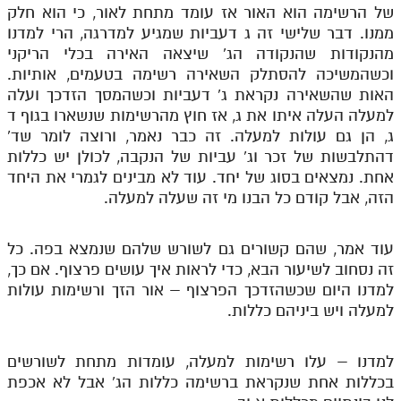
של הרשימה הוא האור אז עומד מתחת לאור, כי הוא חלק
ממנו. דבר שלישי זה ג דעביות שמגיע למדרגה, הרי למדנו
מהנקודות שהנקודה הג' שיצאה האירה בכלי הריקני
וכשהמשיכה להסתלק השאירה רשימה בטעמים, אותיות.
האות שהשאירה נקראת ג' דעביות וכשהמסך הזדכך ועלה
למעלה העלה איתו את ג, אז חוץ מהרשימות שנשארו בגוף ד
ג, הן גם עולות למעלה. זה כבר נאמר, ורוצה לומר שד'
דהתלבשות של זכר וג' עביות של הנקבה, לכולן יש כללות
אחת. נמצאים בסוג של יחד. עוד לא מבינים לגמרי את היחד
הזה, אבל קודם כל הבנו מי זה שעלה למעלה.
עוד אמר, שהם קשורים גם לשורש שלהם שנמצא בפה. כל
זה נסחוב לשיעור הבא, כדי לראות איך עושים פרצוף. אם כך,
למדנו היום שכשהזדכך הפרצוף – אור הזך ורשימות עולות
למעלה ויש ביניהם כללות.
למדנו – עלו רשימות למעלה, עומדות מתחת לשורשים
בכללות אחת שנקראת ברשימה כללות הג' אבל לא אכפת