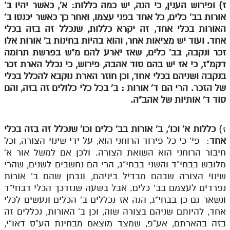
ז) ופירוש הענין, כי הנה, יש כמה כללות: א', כאשר יהיו ב'
אורות בב' כלים, כל אחד בפני עצמו, ואחר כך כאשר יכנסו ב'
תלמוד עשר הספירות חלק יא
האורות בכלי אחד, זה יקרא כללות, שנכלל זה בזה בכלי
תלמוד עשר הספירות חלק יב
אחד. ועוד יש מציאות אחר, והוא בהיות בחינות ב' אורות אלו
זכר ונקבה, בב' כלים, שאז יארע להם מ"ש בפרשת תרומה
תלמוד עשר הספירות חלק יג
דקמ"ז, כי אז יש בהם סוד אהבה, פירוש, כי נכלל הארת זכר
תלמוד עשר הספירות חלק יד
בנקבה ושניהם בכלי אחד, וכן חוזר הארת נוקבא להכלל בכלי
של הזכר. הרי הם ד' אורות : ב' בכל כלי כלולים זה בזה, והם
תלמוד עשר הספירות חלק טו
סוד ד' אותיות של אהב"ה.
תלמוד עשר הספירות חלק טז
ז)
כללות א' וכו', ב' אורות בב' כלים וכו' שנכלל זה בזה בכלי
בית שער הכוונות
אחד
: פי' כי כל פירוד הרוחני הוא, על ידי שינוי הצורה, וכל
חיבור הרוחני הוא השואת הצורה. ולכן אם למשל אור א'
אודות האתר
מלובש בבחי"ד והשני בבחי"ג, הרי הם נחשבים לשנים, שהרי
שינוי הצורה שבהם מבדיל ביניהם, ונבחן שהם ב' אורות
אודות האתר
נפרדים לעצמם בב' כלים. אבל בשעה שנזדכך הכלי דבחי"ד
בעל הסולם
ונשאר גם כן בבחי"ג, הנה אז נכללים ב' הכלים ונעשים לכלי
אחד, להיותם שניהם בצורה שוה, וכן ב' האורות, נכללים זה
אתר הבית
בזה בהארתם, אע"פ, שמצד מוצאם מבחינת הע"ס דאו"י,