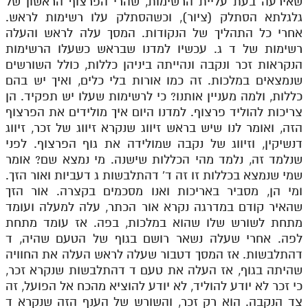
שאירעה בעת עליית הרשימות, שהרי הפרצוף הראשון של
גלגלתא הסתלק (ציור), וכשהסתלק עלו רשימות לראש.
אחרי כל התהליך של הנקודות. המסך עלה לראש והעלה
רשימות של ד ג. עכשיו למדנו שבראש כשעלו הרשימות
הנקראות זכר ונקבה ונהייתה ביניהן כללות, כולל השורשים
שנמצאים במלכות. זה כמו אורות בלי כלים, ואיך יש בהם
כללות, ולמה מעניין אותנו? כי לרשימות שעלו יש תפקיד. הן
צריכות להוליד פרצוף. למדנו היום איך מולידים את הפרצוף
הזה, ואומר לנו שיש בראש זיווג שנקרא זיווג של זכר, זיווג
דנשיקין, וזיווג של נקבה שמולידה את גוף הפרצוף. לפני
שנלמד זה, נלמד מהי הכללות שישנה. מי נמצא שם? אומר
שמי שנמצא בכללות זו זה ד' דהתלבשות ג דעביות ואור הזך.
ומי הן, מסביר באריכות ואנו מסכמים בקצרה. אור הזך
שהאיר קודם במדרגה נקרא אור הכתר, עלה למעלה ועומד
מתחת לשורש שלו שהוא במלכות, בפה. אז עומד מתחת
לפה. אחרי שעלה נשאר רושם בגוף של הטעם שהיה, ד
דהתלבשות. אז המסך דטבור שעלה לראש העלה את החוויה
שהיתה בגוף, אז העלה את טעם ד דהתלבשות שנקרא זכר,
כי זכר לא יודע להוליד, לא יודע להוציא מהכח אל הפועל, זה
צד הנקבה. הוא רק זכר, והשורש של הענף הזה שנקרא ד