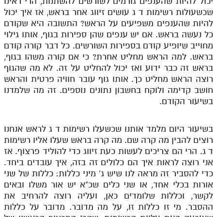
יכול להיות שהענפים גורמים לשורשים להשתנות, הרי ראינו
שכשעולות רשימות ד ג עושים זיווג אחר בראש, אז איך יכול
להיות שהענפים משפיעים על הראש? התשובה היא שקודם
כל נעשה בראש. אם יש ענפים שהן ספירות בגוף, אותו גילוי
מחוייב שיופיע קודם בספירות השורשים. כל דבר קורה קודם
בראש. למה הראש מחליט אחרת? כי אם קורה משהו בגוף,
בראש זה כבר ידוע ואז יכול להחליט על זה. לא מה שהגוף
רוצה הראש מחליט כך. אותו גוף עובר חוויה פרטית והראש
חושב קדימה ולוקח בחשבון נתונים נוספים. זה מה שלמדנו
בשיעור הקודם.
בשיעור היום מלמד אותנו שכשעלו רשימות ד ג לראש אנחנו
רוצים להבין מה קרה שם. מה קרה בראש שעלו אליו רשימות
ד ג. הרי הם צריכים לעשות כעת זיווג כדי להוליד פרצוף. אז
אני רוצה לראות איך הם כלולים זה בזה, איך עובדים ביחד.
כדי להסביר זה מראה לנו שיש ג' מיני כללות: כללות של שני
אורות בכלי אחד, או שני כלים שכ"א יש אור משלו ובאים
לקשר, וכללות שלומדים כאן, ועליה רוצה להרחיב את
ההסבר. מי זו כללות זו, על מה מדובר. מדובר על כללות