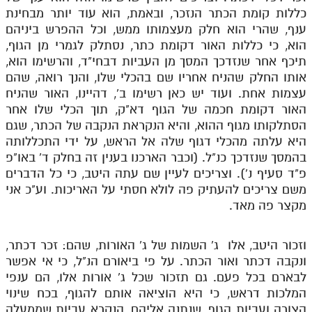
כללות קומת הכתר הנזכר, ובאמת, הוא עוד יותר מבחינת
ענף, שהרי הוא חלק מעצמותו ממש, וכל ההפרש ביניהם
הוא, כי כללות האור דקומת כתר, נסתלק לגמרי מן הגוף,
תיכף אחר שנזדכך המסך מן העביות דבחי"ד, והרשימו הוא,
אותו החלק שהניח אחריו שם בהכלי שלו, והנך רואה, שהם
עצמות אחת. ועוד יש כאן רשימו ב', דהיינו, האור שהניח
האור דקומת חכמה של הגוף דא"ק, תוך הכלי שלו אחר
הסתלקותו מגוף ההוא, והיא הנקראת הנקבה של הכתר, שגם
היא עלתה מהכלי דגוף שלה אל הראש, על ידי התכללותה
בהמסך שנזדכך כנ"ל. (וכבר הארכנו בענין זה בחלק ד' באו"פ
פ"ד סעיף נ'). וצריכים לעיין שם עתה היטב, כי כל הדברים
משם צריכים להעתיק פה לולא חסתי על האריכות. וע"כ אני
מקצר פה מאד.
וזכור היטב, אלו ג' השמות של ג' האורות, שהם: זכר דכתר,
ונקבה דכתר ואור הכתר. על פי ביאורם הנ"ל, כי אי אפשר
לבארם בכל פעם. גם תזכור שכל ג' אורות אלו, הם ענפי
המלכות דראש, כי היא הוציאה אותם להגוף, בכח שינוי
הצורה ועביות הגוף, שנתנה אליהם, הנקרא עביות שממעלה