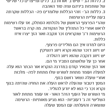
2. כללות הב'- שיש ב' אורות בב' כלים ומייצרים כלי שלישי
של שותפות ביניהם שזה סוד האהבה
3. כללות הג'- זוהי הכללות שלומדים פה- הכללות שקרתה
בעת עליית הרשימות
שהרי הפרצוף הראשון של גלגלתא הסתלק. אז עלו רשימות
לראש אחרי כל התהליך של הנקודות. מה קרה בראש?
הרשימות ד'ג' שנקראים זכר ונקבה ואור הזך יצרו איזו
כללות.
היום למדנו איך הם מולידים פרצוף.
יש זיווג דזכר שהוא נקרא זיווג דנשיקין
יש זיווג דנקבה שהוא זיווג דהולדה
אחר כך על שלושתם הסביר מי הם:
אור הזך שהאיר קודם במדרגה הנקרא אור הכתר הוא עלה
למעלה ועומד מתחת לשורש שלו מתחת לפה- מלכות
אחרי שעלה נשאר רושם בגוף.
המסך דטבור שהעלה לראש העלה את החויה שהיתה בגוף
נקרא זכר כי הוא לא יודע להוליד.
מי השורש של הענף הזה? האור- אז עומד מתחת לאור
השלישי זה ג' דעוביות- הוא מגיע מאותיות- הרשימה
שנשארה והועלתה עם המסך שעלה