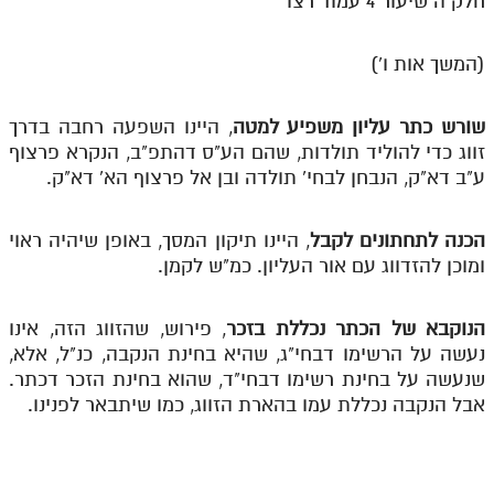
חלק ה שיעור 4 עמוד רצו'
מנוע חיפוש בספרים
(המשך אות ו')
תלמוד עשר הספירות בעיון
תלמוד עשר הספירות חלק א
שורש כתר עליון משפיע למטה
, היינו השפעה רחבה בדרך
זווג כדי להוליד תולדות, שהם הע"ס דהתפ"ב, הנקרא פרצוף
תע"ס חלק ב' עיון
ע"ב דא"ק, הנבחן לבחי' תולדה ובן אל פרצוף הא' דא"ק.
תע"ס חלק ג' עיון
הכנה לתחתונים לקבל
, היינו תיקון המסך, באופן שיהיה ראוי
תלמוד עשר הספירות חלק ד
ומוכן להזדווג עם אור העליון. כמ"ש לקמן.
תלמוד עשר הספירות חלק ה
הנוקבא של הכתר נכללת בזכר
, פירוש, שהזווג הזה, אינו
תלמוד עשר הספירות חלק ו
נעשה על הרשימו דבחי"ג, שהיא בחינת הנקבה, כנ"ל, אלא,
תלמוד עשר הספירות חלק ז
שנעשה על בחינת רשימו דבחי"ד, שהוא בחינת הזכר דכתר.
אבל הנקבה נכללת עמו בהארת הזווג, כמו שיתבאר לפנינו.
תלמוד עשר הספירות חלק ח
תלמוד עשר הספירות חלק ט
תלמוד עשר הספירות חלק י