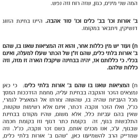
לאתר ספר הרב
המה שני מינים, כגון, שזה רוח וזה נפש.
דף היומי בזוהר הקדוש
ב' אורות וכו' בב' כלים וכו' סוד אהבה.
היינו בחינת הזווג
דנשיקין, ויתבאר במקומו.
ח) ועוד יש מין כללות אחר, והוא זה המציאות שאנו בו, שהם
ב' אורות בלתי כלים, שהם זו"ן של הכתר שעלו למעלה, ואינם
בכלי. כי כללותם אז, יהיה בבחינה שיקבלו הארה זו מזה, וזה
כללות שלהם.
ח)
המציאות שאנו בו שהם ב' אורות בלתי כלים
: כי כאן
נמצאים הזכר והנקבה בבחינת עליה, מחמת הזדככות המסך
מכל העביות שהיה בו, שהשוה צורתו אל המאציל לגמרי,
כנ"ל, ואלו הזכר ונקבה דכתר, אינם אלא רשימות שקטות,
שאין בהם עביות כלל, אלא משום, שהיו מקודם בבחינת
התלבשות בגוף, זה בקומת כתר דגוף וזו בקומת חכמה
שבגוף, ע"כ, אנו מכנים אותם, בשם זכר ונקבה, כנ"ל. וזה
שמדייק הרב להשמיענו כאן, "שהם ב' אורות בלתי כלים,