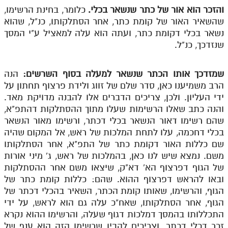
והזכר הוא אור של כתר שנשאר בכלי.
כלומר, בחינת הרשימו,
שהשאיר האור של קומת כתר, אחר הסתלקותו, כנ"ל, שהוא
נשאר בכלי דקומת כתר, ועתה הוא עלה למאציל ע"י המסך
שנזדכך, כנ"ל.
שמזדכך אותו הכתר שנשאר למעלה בסוף השרשים:
הנה
הרב משמיענו כאן, סדר שלם של זווג ולידת פרצוף תחתון על
ידי העליון. ולכן, צריכים הדברים אלו להבנה מדויקת מאד.
והנה כתב שאלו הרשימות שעלו מתוך ההסתלקות דהתפ"א,
שהם רשימו דאור הנשאר בכלי דכתר, ורשימו מאור הנשאר
בכלי דחכמה, עלו לתחת המלכות של ראש, אל המקום שהיה
שם כללות האור דקומת כתר של התפ"א, אחר הסתלקותו
משם. נמצא שיש לנו כאן, בהמלכות של ראש, ג' מיני אורות
של הגוף דפרצוף הא' דא"ק, שיצאו משם אחר ההסתלקות
ובאו להראש דפרצוף ההוא. שהם: כללות קומת כתר של
הגוף, והרשימו, שאותו קומת הכתר, השאיר בהכלי דכתר של
הגוף, אחר הסתלקותו, שאח"כ עלה גם הוא לראש, על ידי
התכללותו בהמסך דמלכות דגוף שעלה, והרשימו ההוא נקרא
זכר דכלי דכתר. וצריכים להבין שרשימו הזה הוא ענף של