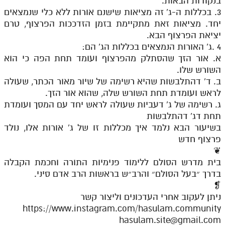
בנקודות הבאות.
3. בכללות ה-ג' זה מציאות שישנם אורות ללא כלי שנמצאים
יחד. מציאות זאת מתקיימת בזמן הזדככות הפרצוף, טרם
יציאת הפרצוף הבא.
4 .ג' האורות הנמצאים בכללות הג' הם:
א. אור הזך שהסתלק מהפרצוף ועומד תחת הפה כי הוא
השורש שלו.
ב. ד' דהתלבשות שהיא רשימה של שיור מאור הכתר, שעולה
לראש ועומדת תחת השורש שלה, שהוא אור הזך.
ג. רשימה של ג' דעביות שעולה לראש יחד עם המסך ועומדת
תחת דג' דהתלבשות
בשיעור הבא נלמד איך מכללות זו של ג' אורות אלו, נולד
פרצוף חדש
❦
בית מדרש הסולם ללימוד פנימיות התורה וחכמת הקבלה
בדרך ״בעל הסולם״ והרב״ש בראשות הרב אדם סיני.
❡
ניתן לעקוב אחרי העדכונים וליצור קשר
https://www.instagram.com/hasulam.community
hasulam.site@gmail.com