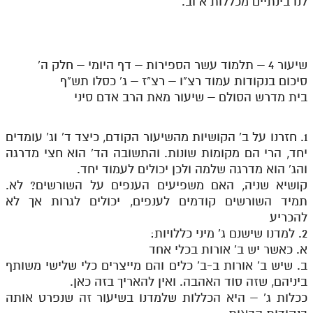
לנו בינתיים מכללות א וב.
שיעור 4 – תלמוד עשר הספירות – דף היומי – חלק ה'
סיכום בנקודות עמוד רצ"ו – רצ"ז – ג' כסלו תש"ף
בית מדרש הסולם – שיעור מאת הרב אדם סיני
1. חזרנו על ב' הקושיות מהשיעור הקודם, כיצד ד' וג' עומדים
יחד, הרי הם מקומות שונות. והתשובה הד' הוא חצי מדרגה
והג' הוא מדרגה שלמה ולכן יכולים לעמוד יחד.
קושיא שניה, האם משפיעים הענפים על השורשים? לא.
תמיד השורשים קודמים לענפים, יכולים לגרות אך לא
להכריע
2. למדנו שישנם ג' מיני כללויות:
א. כאשר יש ב' אורות בכלי אחד
ב. שיש ב' אורות ב-ב' כלים והם מייצרים כלי שלישי משותף
ביניהם, שזה סוד האהבה. ואין להאריך בזה כאן.
ככלות ג' – היא הכללות שלמדנו בשיעור זה שנפרט אותה