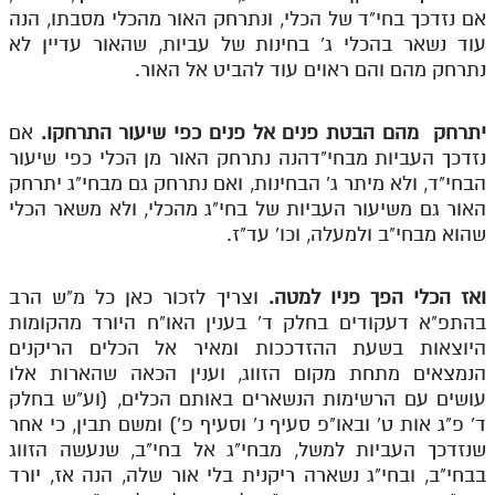
אם נזדכך בחי"ד של הכלי, ונתרחק האור מהכלי מסבתו, הנה
עוד נשאר בהכלי ג' בחינות של עביות, שהאור עדיין לא
נתרחק מהם והם ראוים עוד להביט אל האור.
יתרחק מהם הבטת פנים אל פנים כפי שיעור התרחקו.
אם
נזדכך העביות מבחי"דהנה נתרחק האור מן הכלי כפי שיעור
הבחי"ד, ולא מיתר ג' הבחינות, ואם נתרחק גם מבחי"ג יתרחק
האור גם משיעור העביות של בחי"ג מהכלי, ולא משאר הכלי
שהוא מבחי"ב ולמעלה, וכו' עד"ז.
ואז הכלי הפך פניו למטה.
וצריך לזכור כאן כל מ"ש הרב
בהתפ"א דעקודים בחלק ד' בענין האו"ח היורד מהקומות
היוצאות בשעת ההזדככות ומאיר אל הכלים הריקנים
הנמצאים מתחת מקום הזווג, וענין הכאה שהארות אלו
עושים עם הרשימות הנשארים באותם הכלים, (וע"ש בחלק
ד' פ"ג אות ט' ובאו"פ סעיף נ' וסעיף פ') ומשם תבין, כי אחר
שנזדכך העביות למשל, מבחי"ג אל בחי"ב, שנעשה הזווג
בבחי"ב, ובחי"ג נשארה ריקנית בלי אור שלה, הנה אז, יורד