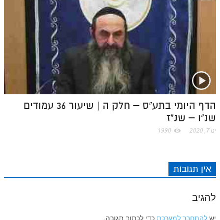
הדף היומי בתע"ס – חלק ה | שיעור 36 עמודים
שנ"ו – שנ"ז
ינו 7, 2020
1990
אין תגובות
להגיב
יש
להתחבר למערכת
כדי לכתוב תגובה.