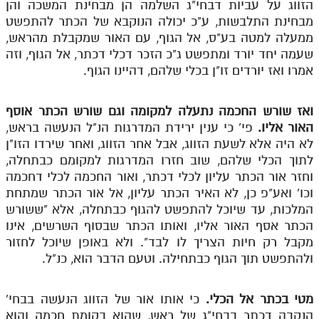
הזווג על עביות דבחי"ג השלמה הן מבחינת המשכה והן
מנוע חיפוש בספרים
מבחינת התלבשות, ע"כ יכולה הנוקבא של הכתר להתפשט
ממעלה למטה בע"ס, אל הגוף, עם האור שמקבלת מהראש,
תלמוד עשר הספירות בעיון
שעמה יחד יורד ומתפשט ג"כ הזכר דכלי דכתר, אל הגוף, וזה
אמרו ואז יורדים זו"ן בכלי שלהם, דהיינו הגוף.
תלמוד עשר הספירות חלק א
תע"ס חלק ב' עיון
ואז שורש החכמה נתעלה למקומה וגם שורש הכתר אוסף
האור אליו.
פי' כי ענין ירידת המדרגות הנ"ל הנעשה בראש,
תע"ס חלק ג' עיון
לא היה אלא לשעת הזווג, אבל אחר הזווג, ואחר שירדו הזו"ן
לתוך הכלי שלהם, שוב חזרו המדרגות למקומם כבתחלה,
תלמוד עשר הספירות חלק ד
וחזר אור הכתר עליון לכלי דכתר, ואור החכמה לכלי דחכמה
תלמוד עשר הספירות חלק ה
וכו' ואע"פ כן, לא האיר הכתר עליון, אל אור הכתר שמתחת
המלכות, עד שיוכל להתפשט להגוף כבתחלה, אלא "ששורש
תלמוד עשר הספירות חלק ו
הכתר אסף האור אליו, ואותו הכתר שבסוף השרשים, אינו
תלמוד עשר הספירות חלק ז
מקבל רק חיות הצריך לו לבד". ולא באופן שיוכל לחזור
ולהתפשט תוך הגוף כבתחילה. וטעם הדבר הוא, כנ"ל.
תלמוד עשר הספירות חלק ח
תלמוד עשר הספירות חלק ט
מטי בכתר אל הכלי.
כי אותו אור של הזווג הנעשה בבחי'
הנקבה דכתר בבחי"ג של ראש, שהוא בקומת חכמה והוא
תלמוד עשר הספירות חלק י