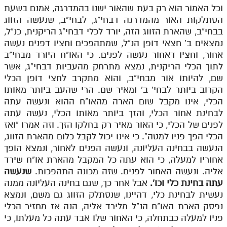
וכל האמור הוא רק בעת שהאור ישנו בהמדרגה, אמנם בשעת
הסתלקות האור מהמדרגה דבחי"ג, לבחי"ב, שנעשה הזווג
בבחי"ב, שהארת הזווג הזה, יורד לכלי דבחי"ג הריקנית, כנ"ל,
נמצאים ב' חצאי דופן הנ"ל, שמתהפכים וחציו דפנים נעשה
אחור, וחציו דאחור נעשה לפנים. כי האו"ח היורד מבחי"ב
לתוך הכלי הריקנית, נמצא מתרחק מהעביות דבחי"ג, אשר
שם, להיותו אור מבחי"ב, והוא מתקרב לחצי דופן הכלי
הקרוב ביותר לבחי' ב' ומאיר שם. הרי שהעב ביותר מאותו
הכלי, אינו מקבל שום הארה מהאו"ח ההוא ונעשה עתה
לבחינת אחור הכלי, והזך ביותר מאותו הכלי, נעשה עתה
לפנים של הכלי, כי האור מאיר רק בחלקו הזך. וזה אמרו "ואז
הכלי הפך פניו למטה". כי אינו יכול לקבל כלום מהארת הזווג,
הנעשה בבחינה העליונה, ונעשה הפנים לאחור, ונמצא הופך
אחוריו למעלה, כי הוא עתה כל המקבל מהארת או"ח שירד
אליה. ונעשה האחור לפנים. שזה מכונה התהפכות.
שנעשה
עתה בחינת כלי וכו'.
אבל אחר כך, שגם בחינה העליונה ממנה
נעשית לבחינת כלי, דהיינו, שנסתלק הזווג גם משם, ונמצא
נפסק הארת האו"ח הנ"ל מלירד אליה, הנה אז מחזיר הכלי
פניו למעלה כבתחלה, כי האחור שלו אבד עתה כל מעלתו, כי