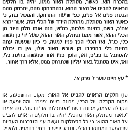
בהכרח הוא, כאשר, מסתלק האור ממנו, יהיה בו חלקים
לאתר ספר הרב
הראוים להביט אל האור ההוא, ובהתרחקו מהם, יתרחק מהם
דף היומי בזוהר הקדוש
הבטת פנים אל פנים, כפי שיעור התרחקו. והמשל בזה, כי
כאשר האור מסתלק, מהחלק היו"ד של הכלי הזה, אשר יקרא
אח"כ, בשם, בחינת מלכות, כמ"ש, הנה אותו חלק היוד מן
הכלי ההוא, אשר ממנו נסתלק האור ההוא, שעל ידי כן נעשה
כלי, כנ"ל, ואז הכלי הפך פניו למטה, כי כיון שנעשה עתה
בחינת כלי בהפרדו מן שורש האור שלו, אין בו יכולת
להסתכל בו פב"פ, ואז, הופך פניו אחר שנעשה בחינת כלי,
ואז, אינו מסתכל באור עליון שנתרחק ממנו, אלא דרך אחור.
* עץ חיים שער ז' פרק א'.
טו)
חלקים הראוים להביט אל האור:
מקום ההשפעה, או
מקום הקבלה של הכלי, מכונה בשם "פנים". וההשפעה או
הקבלה עצמה, מכונה בשם "הסתכלות או "הבטה". וזה אמרו
"כאשר מסתלק האור מהכלי, יהיה בו חלקים הראוים להביט
אל האור ההוא" כי כל הסתלקות נעשה ע"י הזדככות העביות
שבהמסך המתוקן בהכלי. ונודע, שיש ד' בחי' בהמסך, ולמשל,