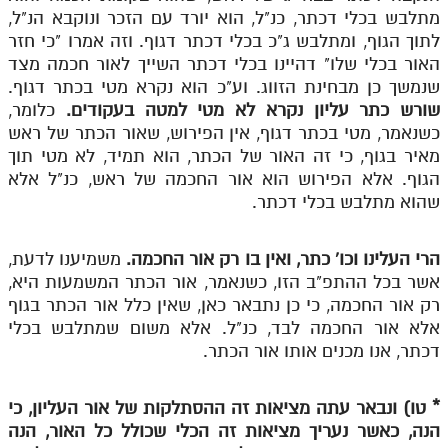
מתלבש בכלי דכתר, כנ"ל, הוא יורד עם הזכר ונוקבא הנ"ל,
תלמוד עשר הספירות חלק יא
לתוך הגוף, ומתלבש ג"כ בכלי דכתר דגוף. וזה אמרו "כי חזר
האור בכלי שלו" דהיינו בכלי דכתר השייך לאור חכמה מצד
תלמוד עשר הספירות חלק יב
שנמשך כן מבחינת הזווג. וע"כ הוא נקרא מטי בכתר דגוף.
שורש כתר עליון נקרא לא מטי למטה בעקודים.
כלומר,
תלמוד עשר הספירות חלק יג
כשנאמר, מטי בכתר דגוף, אין הפירוש, שאור הכתר של ראש
תלמוד עשר הספירות חלק יד
מאיר בגוף, כי זה האור של הכתר, הוא תמיד, לא מטי תוך
הגוף. אלא הפירוש הוא אור החכמה של ראש, כנ"ל אלא
תלמוד עשר הספירות חלק טו
שהוא מתלבש בכלי דכתר.
תלמוד עשר הספירות חלק טז
בית שער הכוונות
הרי העלינו וכו' כתר, ואין בו רק אור החכמה.
משמיענו לדעת,
אשר בכל ההתפ"ב הזו, כשנאמר, אור הכתר המשמעות היא,
אודות האתר
רק אור החכמה, כי כן נתבאר כאן, שאין כלל אור הכתר בגוף
אלא אור החכמה לבד, כנ"ל. אלא משום שמתלבש בכלי
אודות האתר
דכתר, אנו מכנים אותו אור הכתר.
בעל הסולם
*
טו) ונבאר עתה מציאות זה ההסתלקות של אור העליון, כי
אתר הבית
הנה, כאשר נעריך מציאות זה הכלי שכולל כל האור, הנה