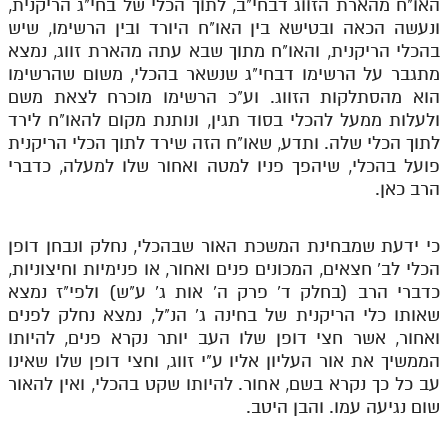
האו"ח מהארת הזווג דבחי"ב, לתוך הכלי של בחי"ג הריקנית,
ונעשה הכאה ובטישא בין האו"ח היורד ובין הרשימו, שיש
בהכלי הריקנית, והאו"ח מתוך שבא עתה מהארת זווג, נמצא
מתגבר על הרשימו דבחי"ג שנשאר בהכלי, משום שהרשימו
הוא מהסתלקות הזווג. וע"כ הרשימו מוכרח לצאת משם
ולעלות ממעל להכלי בסוד תגין, ונותנת מקום להאו"ח לירד
לתוך הכלי שלה. ותדע, שאו"ח הזה שירד לתוך הכלי הריקנית
פועל בהכלי, שיהפך פניו למטה ואחור שלו למעלה, כדברי
הרב כאן.
כי ידעת שמבחינת המשכת האור שבהכלי, נחלק ונבחן דופן
הכלי לב' חצאים, המכונים פנים ואחור, או פנימיות וחיצוניות,
כדברי הרב (בחלק ד' פרק ה' אות ג' ע"ש) ולפי"ז נמצא
שאותו כלי הריקנית של בחינה ג' הנ"ל, נמצא נחלק לפנים
ואחור, אשר חצי דופן שלו העב יותר נקרא פנים, להיותו
הממשיך את אור העליון אליו ע"י זווג, וחצי דופן שלו שאינו
עב כל כך נקרא בשם, אחור. להיותו שקט בהכלי, ואין להאור
שום נגיעה עמו. והבן היטב.