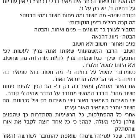
מה הסיבות שאור הכתר אינו מאיר בכלי דכתר? כי אין עוביות
על בחינה ד', יש רק על ג'.
נקודה שניה- מה חשוב ומה פחות חשוב ומהי הבטה?
מה קרה בכלים בזמן הנקודות?
מסביר לצורך כך מושגים – פנים ואחור, והבטה
הבטה- זיווג דהכאה
פנים ואחור- חשוב ולא חשוב
חשוב- הדבר המשמעותי שאותו אתה צריך לעשות לפי
התפקיד שלך- כמו שמורה צריך להיות מורה וזה מה שחשוב
ולא היותו למשל תלמיד.
כשמדובר למשל על בחינה ג'- מה חשוב בה? שמאיר בה
בחינה ג'- אז הג' שלה מביט אל האור.
אם האור מסתלק ומאיר בה רק ב'- הג' הפך להיות פחות
חשוב מהב'. הדבר הממשי מתגבר על הדבר שהיה לי קודם.
יש חשיבות כשמאיר האור ויש חשיבות רק של זכרונות. מה
חשוב יותר? כשמאיר האור עצמו.
אחרי כל ההסתלקות, כל הרשימות מסתדרות כך שהפנים
שלהן כלפי מעלה. למה? כי כל אחד רוצה לקבל את אורו
שהסתלק
ועוד, שכל ענף(הרשימה) שואפת להתחבר לשורשה (האור