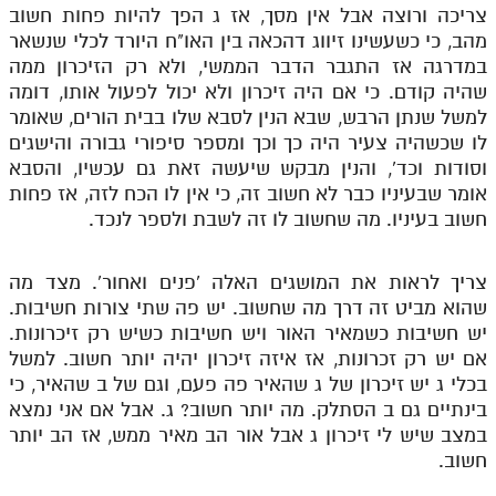
צריכה ורוצה אבל אין מסך, אז ג הפך להיות פחות חשוב
מהב, כי כשעשינו זיווג דהכאה בין האו"ח היורד לכלי שנשאר
במדרגה אז התגבר הדבר הממשי, ולא רק הזיכרון ממה
שהיה קודם. כי אם היה זיכרון ולא יכול לפעול אותו, דומה
למשל שנתן הרבש, שבא הנין לסבא שלו בבית הורים, שאומר
לו שכשהיה צעיר היה כך וכך ומספר סיפורי גבורה והישגים
וסודות וכד', והנין מבקש שיעשה זאת גם עכשיו, והסבא
אומר שבעיניו כבר לא חשוב זה, כי אין לו הכח לזה, אז פחות
חשוב בעיניו. מה שחשוב לו זה לשבת ולספר לנכד.
צריך לראות את המושגים האלה 'פנים ואחור'. מצד מה
שהוא מביט זה דרך מה שחשוב. יש פה שתי צורות חשיבות.
יש חשיבות כשמאיר האור ויש חשיבות כשיש רק זיכרונות.
אם יש רק זכרונות, אז איזה זיכרון יהיה יותר חשוב. למשל
בכלי ג יש זיכרון של ג שהאיר פה פעם, וגם של ב שהאיר, כי
בינתיים גם ב הסתלק. מה יותר חשוב? ג. אבל אם אני נמצא
במצב שיש לי זיכרון ג אבל אור הב מאיר ממש, אז הב יותר
חשוב.