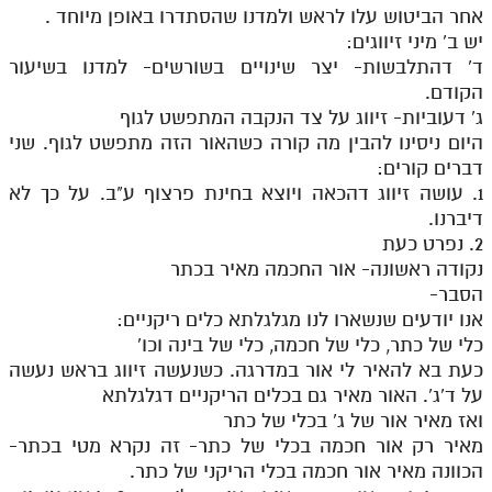
אחר הביטוש עלו לראש ולמדנו שהסתדרו באופן מיוחד .
יש ב' מיני זיווגים:
ד' דהתלבשות- יצר שינויים בשורשים- למדנו בשיעור
הקודם.
ג' דעוביות- זיווג על צד הנקבה המתפשט לגוף
היום ניסינו להבין מה קורה כשהאור הזה מתפשט לגוף. שני
דברים קורים:
1. עושה זיווג דהכאה ויוצא בחינת פרצוף ע"ב. על כך לא
דיברנו.
2. נפרט כעת
נקודה ראשונה- אור החכמה מאיר בכתר
הסבר-
אנו יודעים שנשארו לנו מגלגלתא כלים ריקניים:
כלי של כתר, כלי של חכמה, כלי של בינה וכו'
כעת בא להאיר לי אור במדרגה. כשנעשה זיווג בראש נעשה
על ד'ג'. האור מאיר גם בכלים הריקניים דגלגלתא
ואז מאיר אור של ג' בכלי של כתר
מאיר רק אור חכמה בכלי של כתר- זה נקרא מטי בכתר-
הכוונה מאיר אור חכמה בכלי הריקני של כתר.