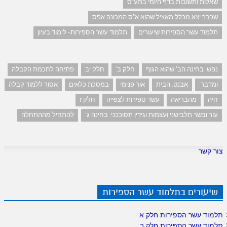
שאלות ותשובות בדף היומי בתע"ס
שכבר יצא מכלל מאציל שהוא א"ס המכונה אפס
תלמוד עשר הספירות שיעורים
תלמוד עשר הספירות- לימוד בעיון
נפש. בחינה הב' שהוא הגוף
חלק ב'
חלק יב
פתיחה לחכמת הקבלה
ומדבר.
אבנט. הבית
אור פנימי
במסכת כלאים
אסור ללמוד קבלה
חיה
מהבריאה
עשר ספירות לצפייה
חלק ז
עור ובשר תלבישני ועצמות וגידין תסוככני. בחינה ג'
להתחיל מההתחלה
צור קשר
שיעורים בתלמוד עשר הספירות
תלמוד עשר הספירות חלק א
תלמוד עשר הספירות חלק ב