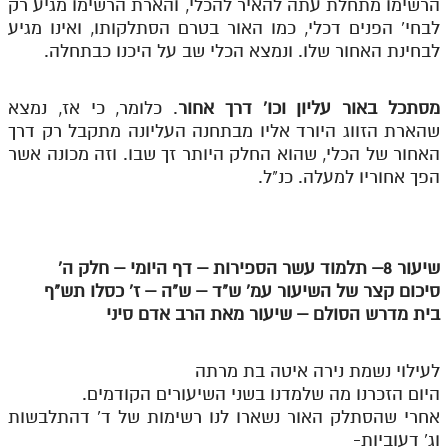
הרשימו מתחלת עתה להאיר להכלי, והארת הרשימו מגיע רק
לבחי' הפנים דכלי, כמו האור בטרם הסתלקותו, ואינו מגיע
לבחינת האחור שלו. ונמצא הכלי שב על היכנו כבתחלה.
מסתכל באור עליון וכו' דרך אחור
. כלומר, כי אז, נמצא
שהארת הזווג היורד אליו מבתחנה העליונה מתקבל רק דרך
האחור של הכלי, שהוא החלק היותר זך שבו. וזה מכונה אשר
הפך אחוריו למעלה. כנ"ל.
שיעור 8– תלמוד עשר הספירות – דף היומי – חלק ה'
סיכום קצר של השיעור עמ' ש"ד – ש"ה – ז' כסלו תש"ף
בית מדרש הסולם – שיעור מאת הרב אדם סיני
לעילוי נשמת נירה איטה בת מרתה
היום הזכרנו מה שלמדנו בשני השיעורים הקודמים.
אחרי שהסתלק האור נשארו לנו רשימות של ד' דהתלבשות
וג' דעוביות-