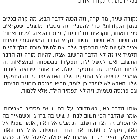
בכלי דכתר. זו נקודה אחת.
נקודה שניה, מה קרה, וזה הכנה לדבר הבא, מה קרה בכלים
בזמן הנקודות? כדי להסביר זה מסביר מושגים שנקראים
פנים ואחור, ונקראים גם 'הבטה', זיווג דהכאה. 'פנים ואחור'
זה חשוב ולא חשוב. חשוב נקרא הדבר המשמעותי שאותו
צריך לעשות לפי התפקיד שלך. אם למשל מורה הולך להיות
תלמיד אז זה לא הדבר החשוב אצלו. להיות מורה זה הדבר
החשוב, ואם למשל ילד, תפקידו במשפחה ובמציאות זה
להיות תלמיד. זה התפקיד שלו. אם אומר שרוצה לעבוד
אומרים לו שזה לא התפקיד שלו. האבא יפרנס. זה התפקיד
שלו. האבא לא לומד? כן לומד, מביא פרנסה רוחנית הביתה,
וגם פרנסה גשמית, וזה לא תפקיד הילד, אלא ללמוד.
אותו הדבר כאן, כשמדובר על בח' ג אז מסביר באריכות,
אומר שהדבר הכי חשוב לבח' ג שיש בה בח' ג' וכשמאיר בה
אז הפנים זה הצד החשוב, הג מביט אל האור, אומר שפניו אל
האור, מקבל ג ועושה את הדבר החשוב. אבל אם האור
מסתלק ומאיר רק ב אומרת לא יכולה לפעול על ג. כרגע