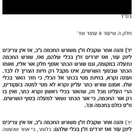
חלק י
חלק יא
בס"ד
חלק יב
חלק ה שיעור 8 עמוד שד'
חלק יג
חלק יד
יד) והנה אחר שקבלו זו"ן משורש החכמה ג"כ, אז אין צריכים
לינק עוד, ואז יורדים זו"ן בכלי שלהם, ואז, שורש החכמה
חלק טו
נתעלה במקומה, וגם שורש הכתר אוסף חלק אור אליו, ואותו
חלק ט"ז
הכתר שבסוף השרשים, אינו מקבל רק חיות הצריך לו לבד.
ועתה נקרא, בחינת מטי בכתר אל הכלי, כי חזר האור בכלי
בית שער הכוונות
שלו. אמנם שורש כתר עליון נקרא לא מטי למטה בעקודים,
הרי העלינו מכל זה, שהאור בכלי ראשון נקרא כתר, ואין בו
שידור חי
רק אור החכמה, כי אור הכתר נשאר למעלה בסוף השרשים.
וז"ס כולם בחכמה וכו'.
הזמן סט תע"ס
הזמן סט תלמוד עשר הספירות
יד)
והנה אחר שקבלו זו"ן משורש החכמה ג"כ, אז אין צריכים
לינק עוד ואז יורדים זו"ן בכלי שלהם:
כלומר, כי אחר שנעשה
ספרים להורדה