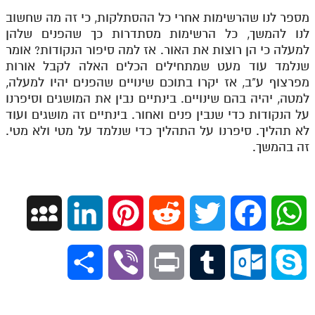
מספר לנו שהרשימות אחרי כל ההסתלקות, כי זה מה שחשוב
לנו להמשך, כל הרשימות מסתדרות כך שהפנים שלהן
למעלה כי הן רוצות את האור. אז למה סיפור הנקודות? אומר
שנלמד עוד מעט שמתחילים הכלים האלה לקבל אורות
מפרצוף ע"ב, אז יקרו בתוכם שינויים שהפנים יהיו למעלה,
למטה, יהיה בהם שינויים. בינתיים נבין את המושגים וסיפרנו
על הנקודות כדי שנבין פנים ואחור. בינתיים זה מושגים ועוד
לא תהליך. סיפרנו על התהליך כדי שנלמד על מטי ולא מטי.
זה בהמשך.
M
L
P
R
T
F
W
y
i
i
e
w
a
h
S
V
P
T
O
S
S
n
n
d
i
c
a
h
i
r
u
u
k