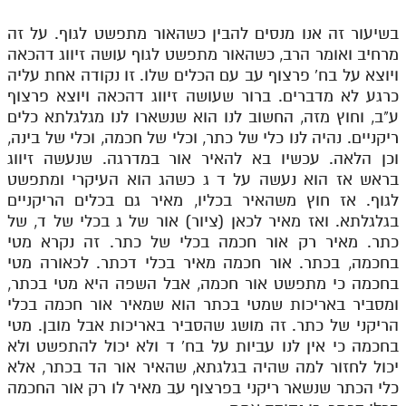
בשיעור זה אנו מנסים להבין כשהאור מתפשט לגוף. על זה
מרחיב ואומר הרב, כשהאור מתפשט לגוף עושה זיווג דהכאה
ויוצא על בח' פרצוף עב עם הכלים שלו. זו נקודה אחת עליה
כרגע לא מדברים. ברור שעושה זיווג דהכאה ויוצא פרצוף
ע"ב, וחוץ מזה, החשוב לנו הוא שנשארו לנו מגלגלתא כלים
ריקניים. נהיה לנו כלי של כתר, וכלי של חכמה, וכלי של בינה,
וכן הלאה. עכשיו בא להאיר אור במדרגה. שנעשה זיווג
בראש אז הוא נעשה על ד ג כשהג הוא העיקרי ומתפשט
לגוף. אז חוץ משהאיר בכליו, מאיר גם בכלים הריקניים
בגלגלתא. ואז מאיר לכאן (ציור) אור של ג בכלי של ד, של
כתר. מאיר רק אור חכמה בכלי של כתר. זה נקרא מטי
בחכמה, בכתר. אור חכמה מאיר בכלי דכתר. לכאורה מטי
בחכמה כי מתפשט אור חכמה, אבל השפה היא מטי בכתר,
ומסביר באריכות שמטי בכתר הוא שמאיר אור חכמה בכלי
הריקני של כתר. זה מושג שהסביר באריכות אבל מובן. מטי
בחכמה כי אין לנו עביות על בח' ד ולא יכול להתפשט ולא
יכול לחזור למה שהיה בגלגתא, שהאיר אור הד בכתר, אלא
כלי הכתר שנשאר ריקני בפרצוף עב מאיר לו רק אור החכמה