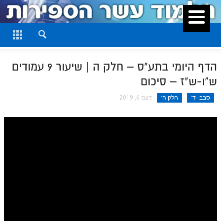
סגור
דף היומי
חלק א
הדף היומי בתע"ס – חלק ה | שיעור 9 עמודים
חלק ב
ש"ו-ש"ז – סיכום
חלק ג
סבב -ד'
חלק ה'
דצמ 6, 2019
חלק ד
חלק ה
חלק ו
חלק ז
חלק ח
חלק ט