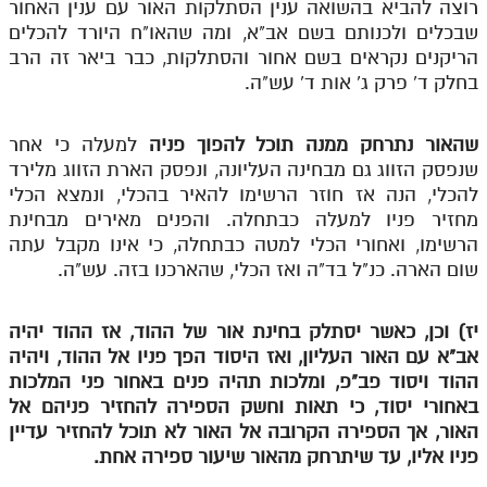
רוצה להביא בהשואה ענין הסתלקות האור עם ענין האחור
מנוע חיפוש בספרים
שבכלים ולכנותם בשם אב"א, ומה שהאו"ח היורד להכלים
הריקנים נקראים בשם אחור והסתלקות, כבר ביאר זה הרב
תלמוד עשר הספירות בעיון
בחלק ד' פרק ג' אות ד' עש"ה.
תלמוד עשר הספירות חלק א
שהאור נתרחק ממנה תוכל להפוך פניה
למעלה כי אחר
תע"ס חלק ב' עיון
שנפסק הזווג גם מבחינה העליונה, ונפסק הארת הזווג מלירד
להכלי, הנה אז חוזר הרשימו להאיר בהכלי, ונמצא הכלי
תע"ס חלק ג' עיון
מחזיר פניו למעלה כבתחלה. והפנים מאירים מבחינת
הרשימו, ואחורי הכלי למטה כבתחלה, כי אינו מקבל עתה
תלמוד עשר הספירות חלק ד
שום הארה. כנ"ל בד"ה ואז הכלי, שהארכנו בזה. עש"ה.
תלמוד עשר הספירות חלק ה
תלמוד עשר הספירות חלק ו
יז) וכן, כאשר יסתלק בחינת אור של ההוד, אז ההוד יהיה
אב"א עם האור העליון, ואז היסוד הפך פניו אל ההוד, ויהיה
תלמוד עשר הספירות חלק ז
ההוד ויסוד פב"פ, ומלכות תהיה פנים באחור פני המלכות
תלמוד עשר הספירות חלק ח
באחורי יסוד, כי תאות וחשק הספירה להחזיר פניהם אל
האור, אך הספירה הקרובה אל האור לא תוכל להחזיר עדיין
תלמוד עשר הספירות חלק ט
פניו אליו, עד שיתרחק מהאור שיעור ספירה אחת.
תלמוד עשר הספירות חלק י