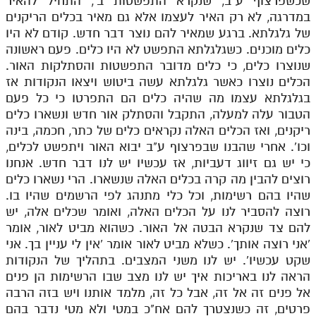
שכשפרצוף ע"ב, שנקרא התפשטות ב', התחיל להאיר
במדרגה, לא רק האיר לעצמו אלא גם מאיר בכלים הריקנים
של גלגלתא. ברגע שמאיר להם נוצר דבר חדש. קודם לא היו
כלים מוכנים. כשגלגלתא התפשט לא היו כלים. פעם ראשונה
שנוצרו כלים, כי כלים מדובר התפשטות והסתלקות האור.
הכלים נוצרו כאשר גלגלתא עשה ביטוש ויצאו הנקודות אז
בגלגלתא עצמו מה שהיה כלים הם התפרטו כי כל פעם
הטבור עלה למעלה, התקבל והסתלק אור חדש ונשארו כלים
ריקנים, ואז הכלים האלה נקראים כלים של כתר, חכמה, בינה
וכו'. אחרי שהבנו שבפרצוף ע"ב יבוא האור ויתפשט לכלים,
כי יש גם זיווג דעביות, אז עכשיו יש לנו דבר חדש. אנחנו
רוצים להבין מה קרה בכלים האלה שנשארו. הרי נשארו כלים
שהיו בהם רשימות, וכל כלי מתנהג לפי הרשמים שהיו בו.
רוצה להסביר לנו על הכלים האלה, ואומר שכלים אלה, יש
להם צד שנקרא הבטה אל האור. כשהוא מביט לאור, אומר
'אני רוצה אותך'. כשלא מביט לאור אומר 'אין לי עניין בך. אני
שקט עכשיו'. יש לנו משני המצבים. בתהליך של הנקודות
הראה לנו באריכות איך יש לנו מצב שבו הרשימות הן פנים
אל פנים זה אל זה, אבל כל זה, מלמד אותנו ויש בזה הרבה
פרטים, זה כשנצטרך להם אח"כ במטי ולא מטי נדבר בהם