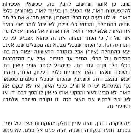
שוב. כן אומר שחשוב להבין פה, שכשאין אפשרות
להתפשטות האור, אז הפנים הן בניגוד לאור, באחורים כלפי
האור. יש לנו בעיה עם הכלי האחרון שהוא מבטא את כל מה
שהיה בהתחלה, ומבטא כלי שלם, לא יכול לומר 'אני רוצה
את האור'. אלא ישאר במצב שבו אחוריו אל האור, אפילו עם
אור של ד', כי הכתר מהווה את זה שהוא מצביע על כל
המדרגה הזו. כי הכתר שבכלי מבטא מה מקבלים שם. אמנם
יצא בהתחלה (ציור) אבל בנקודה הראשונה יצאה רק בח'
המלכות של הכלי, מחזה עד הטבור. אבל עם ההזדככות
הכלי הלך וקנה עוד בח'. כשהגיע לכתר אומר שאין בח'
המשכה ונשאר במצב אחוריים כלפי העליון, הכתר, ותמיד
ישאר במצב הזה. וכשמבין שהכתר שבכלי דטעמים שנשאר
נקי מגלגלתא יש לו אחורים כלפי האור, אז לא יבקש את
האור. לא מביט לאור ומבקש אותו כי אין לו מסך דבח' ד', אז
לא יכול לבקש את האור הזה. זו נקודה חשובה שלמדנו
בשיעור זה.
מה שקרה בדרך, והיה עניין בחלק מהנקודות מצב של פנים
בפנים. תמיד בנקודה השניה יהיה פנים אל פנים. לא ממש