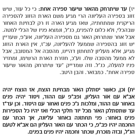
יז)
עד שיתרחק מהאור שיעור ספירה אחת:
כי כל עוד, שיש
תלמוד עשר הספירות חלק יא
זווג בספירה העליונה הרי מגיע משם הארת הזווג להספירה
תלמוד עשר הספירות חלק יב
הריקנית שמתחתיה, שאז מגיע הארה זו רק לבחינת האחור
שבהכלי, ולא כלום להפנים, כנ"ל, ונמצא פניו של הכלי למטה.
תלמוד עשר הספירות חלק יג
אבל אחר שנתרחק האור גם מספירה העליונה, אע"פ, שעדיין
יש זווג בהספירה שממעל להעליונה, עכ"ז, אין הארת הזווג
תלמוד עשר הספירות חלק יד
מגיע, אלא מעליון לתחתון דהיינו, מהסבה אל המסובב, אבל
תלמוד עשר הספירות חלק טו
לא ממעל מהסבה שלו. וע"כ, חוזרת הארת הרשימו, ומחזיר
פניו למעלה, כנ"ל. וזה שמדייק "עד שיתרחק מהאור שיעור
תלמוד עשר הספירות חלק טז
ספירה אחת". כמבואר. והבן היטב.
בית שער הכוונות
יח) וכן, כאשר יסתלק האור מבחינת הנצח, אז הנצח יהיה
אודות האתר
אב"א עם אור העליון, ופב"פ עם ההוד, ויסוד יהיה פנים
באחור עם ההוד, ומלכות ג"כ פנים ואחור עם היסוד. וכן עד"ז
אודות האתר
עד שתסתלק האור מכל יוד חלקי הכלי ואז יהיו כל הספירות
בעל הסולם
פנים באחור: פני תחתונה באחור עליונה, אך הכתר עם
החכמה יהיו פב"פ, כי הכתר עם האור העליון הם אב"א לטעם
אתר הבית
הנ"ל, ובזה מוכרח, שכתר וחכמה יהיו פנים בפנים.