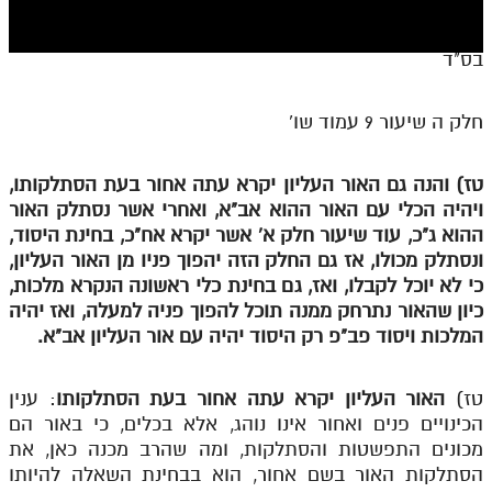
חלק י
חלק יא
בס"ד
חלק יב
חלק ה שיעור 9 עמוד שו'
חלק יג
חלק יד
טז) והנה גם האור העליון יקרא עתה אחור בעת הסתלקותו,
ויהיה הכלי עם האור ההוא אב"א, ואחרי אשר נסתלק האור
חלק טו
ההוא ג"כ, עוד שיעור חלק א' אשר יקרא אח"כ, בחינת היסוד,
חלק ט"ז
ונסתלק מכולו, אז גם החלק הזה יהפוך פניו מן האור העליון,
כי לא יוכל לקבלו, ואז, גם בחינת כלי ראשונה הנקרא מלכות,
בית שער הכוונות
כיון שהאור נתרחק ממנה תוכל להפוך פניה למעלה, ואז יהיה
המלכות ויסוד פב"פ רק היסוד יהיה עם אור העליון אב"א.
שידור חי
הזמן סט תע"ס
טז)
האור העליון יקרא עתה אחור בעת הסתלקותו
: ענין
הכינויים פנים ואחור אינו נוהג, אלא בכלים, כי באור הם
הזמן סט תלמוד עשר הספירות
מכונים התפשטות והסתלקות, ומה שהרב מכנה כאן, את
הסתלקות האור בשם אחור, הוא בבחינת השאלה להיותו
ספרים להורדה