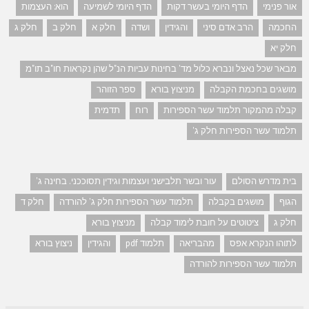
אור פנימי
הדף היומי בעשר דקות
הדף היומי לשמיעה
הוא: העצמות
החכמה
הרב אדם סיני
והגידין
ושדה
חלק א
חלק ב
חלק ג
חלק יא
מבאר שכל נאצל ונברא כלול מד' בחינות עביות הנ"ל שהן נקראות חו"ב תו"מ
מושגים בחכמת הקבלה
מניצוץ בורא
ספר הזוהר
קבלה מהמקור תלמוד עשר הספירות
רוח
תדמית
תלמוד עשר הספירות חלק ג'
בית מדרש הסולם
עור ובשר תלבישני ועצמות וגידין תסוככני. בחינה ג'
הגוף
מושגים בקבלה
תלמוד עשר הספירות חלק ג' להורדה
חלק ד
חלק ג
ציטוטים על חובת לימוד קבלה
מניצוץ בורא
לתוהו הנקרא אפס
מהבריאה
תלמוד pdf
והגידין
ניצוץ בורא
תלמוד עשר הספירות להורדה