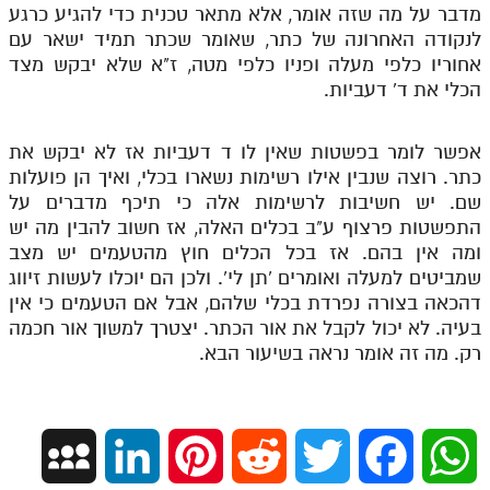
מדבר על מה שזה אומר, אלא מתאר טכנית כדי להגיע כרגע
לנקודה האחרונה של כתר, שאומר שכתר תמיד ישאר עם
אחוריו כלפי מעלה ופניו כלפי מטה, ז"א שלא יבקש מצד
הכלי את ד' דעביות.
אפשר לומר בפשטות שאין לו ד דעביות אז לא יבקש את
כתר. רוצה שנבין אילו רשימות נשארו בכלי, ואיך הן פועלות
שם. יש חשיבות לרשימות אלה כי תיכף מדברים על
התפשטות פרצוף ע"ב בכלים האלה, אז חשוב להבין מה יש
ומה אין בהם. אז בכל הכלים חוץ מהטעמים יש מצב
שמביטים למעלה ואומרים 'תן לי'. ולכן הם יוכלו לעשות זיווג
דהכאה בצורה נפרדת בכלי שלהם, אבל אם הטעמים כי אין
בעיה. לא יכול לקבל את אור הכתר. יצטרך למשוך אור חכמה
רק. מה זה אומר נראה בשיעור הבא.
M
L
P
R
T
F
W