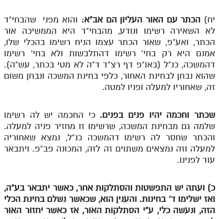
לאתר ספר הרב
יח)
הכתר עם האור העליון הם אב"א:
והוא מפני שהבחי"ד
דף היומי בזוהר הקדוש
לא השאירה רשימו ונודע, מהבחי"ד היא הממשיכה אור
הכתר, ואע"פ, שאור הכתר עצמו הניח רשימו בהכלי שלו,
אמנם היא רק בחי' רשימו דהתלבשות ולא בחי' רשימו
דהמשכה, כנ"ל (באו"פ דף רצ"ד ד"ה לא מטי בכתר, עש"ה).
שהוא נבחן לבחינת האחור, כלפי בחינת המשכה ונבחן משום
זה, שאחוריו למעלה ופניו למטה.
שכתר וחכמה יהיו פנים בפנים.
כי החכמה יש לה רשימו
שלמה גם מבחינת המשכה, שרשימו זו מחזיר פניה למעלה.
והכתר שחסר לה רשימו דהמשכה כנ"ל, נמצא שאחוריה
למעלה וזה נמצאים משתוים זה לזה, המכונה פב"פ. ויתבאר
עוד לפנינו.
כ) ועתה יש התפשטות והסתלקות אחר, כאשר יתבאר בע"ה,
ואז ישלימו ד' בחינות. והענין הוא, שכאשר נשלם בחינת הכלי
הזה, ונעשה כלי, ע"י הסתלקות האור, אז כאשר יחזור האור