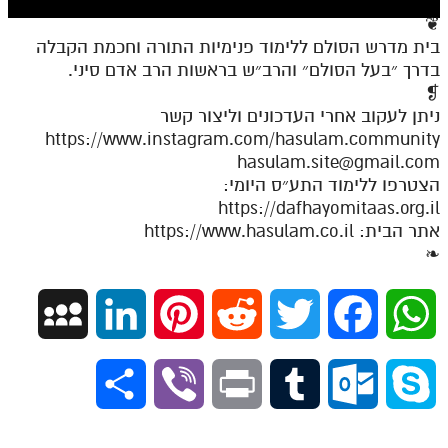
חלק י
❦
חלק יא
בית מדרש הסולם ללימוד פנימיות התורה וחכמת הקבלה
בדרך ״בעל הסולם״ והרב״ש בראשות הרב אדם סיני.
חלק יב
❡
ניתן לעקוב אחרי העדכונים וליצור קשר
חלק יג
https://www.instagram.com/hasulam.community
חלק יד
hasulam.site@gmail.com
הצטרפו ללימוד התע״ס היומי:
חלק טו
https://dafhayomitaas.org.il
חלק ט"ז
אתר הבית: https://www.hasulam.co.il
❧
בית שער הכוונות
שידור חי
M
L
P
R
T
F
W
הזמן סט תע"ס
y
i
i
e
w
a
h
S
V
P
T
O
S
הזמן סט תלמוד עשר הספירות
S
n
n
d
i
c
a
h
i
r
u
u
k
ספרים להורדה