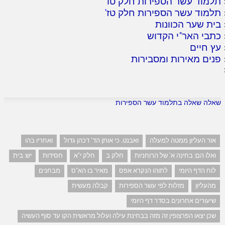
תלמוד עשר הספירות חלק טו
'
תלמוד עשר הספירות חלק טז
'
בית שער הכוונות
כתבי האר"י הקדוש
עץ חיים
פנים מאירות ומסבירות
שאלה שאלה בתלמוד עשר הספירות
אור העליון ממטה למעלה
ואבנט. כי אותן הד' דכהן גדול
ואחריו בהו
ואלו הם: בחינה א' של הרוחניות
חלק ב
חלק י"א
חסידות
יש: בית
לוח הדף היומי
לתוהו הנקרא אפס
מאיר בו הא"ס
מבחנים
מהעליון
מזלות לפי עשר הספירות
קבלה מעשית
שיעורים אחרונים בסדר דף היומי
שכן יצאו הפרצופין זה מזה בבחינת עילה ועלול מראשית הקו עד סוף העשיה