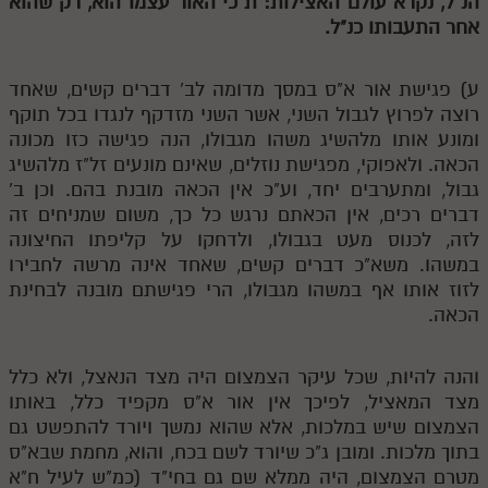
הנ"ל, נקרא עולם האצילות:
ת
כי האור עצמו הוא, רק שהוא
אחר התעבותו כנ"ל.
מנוע חיפוש בספרים
תלמוד עשר הספירות בעיון
ע) פגישת אור א"ס במסך מדומה לב' דברים קשים, שאחד
רוצה לפרוץ לגבול השני, אשר השני מזדקף לנגדו בכל תוקף
תלמוד עשר הספירות חלק א
ומונע אותו מלהשיג משהו מגבולו, הנה פגישה כזו מכונה
הכאה. ולאפוקי, מפגישת נוזלים, שאינם מונעים זל"ז מלהשיג
תע"ס חלק ב' עיון
גבול, ומתערבים יחד, וע"כ אין הכאה מובנת בהם. וכן ב'
תע"ס חלק ג' עיון
דברים רכים, אין הכאתם נרגש כל כך, משום שמניחים זה
לזה, לכנוס מעט בגבולו, ולדחקו על קליפתו החיצונה
תלמוד עשר הספירות חלק ד
במשהו. משא"כ דברים קשים, שאחד אינה מרשה לחבירו
תלמוד עשר הספירות חלק ה
לזוז אותו אף במשהו מגבולו, הרי פגישתם מובנה לבחינת
הכאה.
תלמוד עשר הספירות חלק ו
תלמוד עשר הספירות חלק ז
והנה להיות, שכל עיקר הצמצום היה מצד הנאצל, ולא כלל
מצד המאציל, לפיכך אין אור א"ס מקפיד כלל, באותו
תלמוד עשר הספירות חלק ח
הצמצום שיש במלכות, אלא שהוא נמשך ויורד להתפשט גם
תלמוד עשר הספירות חלק ט
בתוך מלכות. ומובן ג"כ שיורד לשם בכח, והוא, מחמת שבא"ס
מטרם הצמצום, היה ממלא שם גם בחי"ד (כמ"ש לעיל ח"א
תלמוד עשר הספירות חלק י