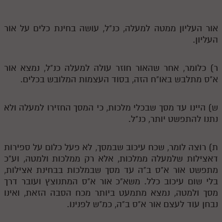
לאתר ספר הרב
דף היומי בזוהר הקדוש
אור העליון ממטה למעלה, כנ"ל, עושה בחינת כלים על אור
העליון.
ר) כלומר, אחר שהאור חוזר עולה למעלה כנ"ל, נמצא אור
א"ס מתלבש באו"ח הזה, בסוד העצמות המלובש בכלים.
ש) היינו עד מסך שבכלי מלכות, כי המסך החזירו למעלה ולא
נתנו להתפשט יותר, כנ"ל.
ת) רוצה לומר, שכח עיכוב שבמסך, לא פעל כלום על ספירות
דאצילות שלמעלה ממלכות, אלא רק ממלכות ולמטה, וע"כ
מתפשט אור א"ס ב"ה עד מסך שבמלכות בבחינת אצילות,
בלי שום עיכוב כלל. משא"כ אור א"ס המתנוצץ ועובר דרך
מסך ולמטה, נמצא מתמעט ביותר מכח הסבה הזאת, ואינו
נבחן עוד לעצם אור א"ס ב"ה, כמ"ש לפנינו.