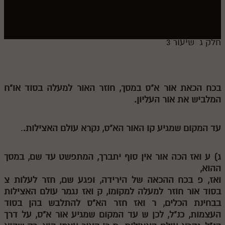
חלק י
חלק יא
חלק יב
חלק ג שיעור 3
חלק יג
חלק יד
בכח הכאת אור א"ס במסך, חוזר האור למעלה בסוד או"ח
חלק טו
המלביש את אור העליון.
חלק ט"ז
עד המקום שמגיע קו האור הא"ס, נקרא עולם האצילות.
.
בית שער הכוונות
שידור חי
ג)
ע
ואז הכה אור אין סוף יתברך, המתפשט עד שם, במסך
ההוא,
ואז,
פ
בכח ההכאה של הירידה, ופגע שם, חזר לעלות
צ
הזמן סט תע"ס
בסוד אור חוזר למעלה למקומו,
ק
ואז נגמר עולם האצילות
הזמן סט תלמוד עשר הספירות
בבחינת הכלים,
ר
ואז חזר הא"ס להתלבש בהן בסוד
העצמות, כנ"ל, לכן
ש
עד המקום שמגיע אור א"ס, על דרך
ספרים להורדה