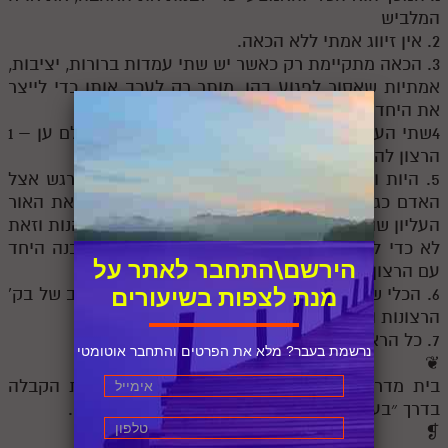
המלביש
2. אין זיווג אמתי ללא הכאה.
3. הכאה מתקיימת רק כאשר יש שתי עמדות ברורות, יציבות,
אמתיות שאסור לפגוע בהן, מותר רק לעכב אותן כדי לייצר
את היחד ביניהן
4שתי העמדות הבסיסיות שבאדם שלא ישתנו לעולם ען – 1
הרצון להיות מאושר, 2 הרצון ליחד
5. היות והרצון להיות מאושר בא מהבורא, הוא מורגש אצל
האדם כגדול יותר מהרצון ליחד, לכן המסך דוחה את האור
העליון שהוא הביטוי לרצון להיות מאושר – רצון ליהנות וזאת
לא כדי לבטל אותו, אלא כדי לדמות אותו עד שיבנה היחד
הירשם\התחבר לאתר על
עם הרצון ליתר דבקות.
6. הכלי שנוצר בראש נק' או"ח המלביש שהוא שילוב של בק'
מנת לצפות בשיעורים
הרצונות ורק הוא יכול להתפשט לגוף
7. כל הראש נקרא אצילות והגוף כנגד בי"ע
נרשמת בעבר? מלא את הפרטים והתחבר אוטומטי
❦
בית מדרש הסולם ללימוד פנימיות התורה וחכמת הקבלה
בדרך ״בעל הסולם״ והרב״ש בראשות הרב אדם סיני.
❡