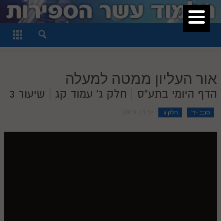
סגור
דף היומי
חלק א
אור העליון ממטה למעלה
חלק ב
הדף היומי בתע"ס | חלק ג' עמוד קג | שיעור 3
חלק ג
סבב -ד'
חלק ג'
יול 11, 2019
חלק ד
חלק ה
חלק ו
חלק ז
חלק ח
חלק ט