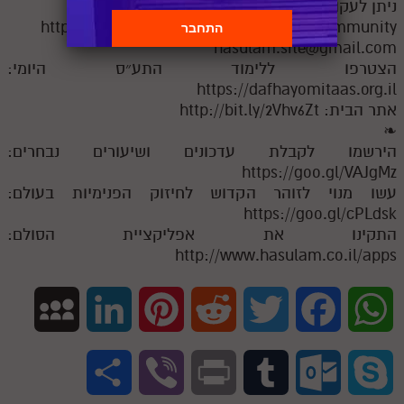
ניתן לעקוב אחרי העדכונים וליצור קשר
https://www.instagram.com/hasulam.community
hasulam.site@gmail.com
הצטרפו ללימוד התע״ס היומי:
https://dafhayomitaas.org.il
אתר הבית: http://bit.ly/2Vhv6Zt
❧
הירשמו לקבלת עדכונים ושיעורים נבחרים:
https://goo.gl/VAJgMz
עשו מנוי לזוהר הקדוש לחיזוק הפנימיות בעולם:
https://goo.gl/cPLdsk
התקינו את אפליקציית הסולם:
http://www.hasulam.co.il/apps
M
L
P
R
T
F
W
y
i
i
e
w
a
h
S
V
P
T
O
S
S
n
n
d
i
c
a