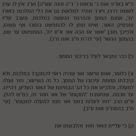
פ"א באו"פ אות כ' ובאות נ' ד"ה והנה עש"ה) וע"כ אין לו ענין
לשנות דרכו, ויורד תמיד למלאות גם את כלי המלכות באורו
תלמוד עשר הספירות חלק יא
ית', אמנם המסך והפרגוד הנעשה במלכות, מעכב עליו
תלמוד עשר הספירות חלק יב
ומפסיק האור, ואינו נותן לו להתפשט בתוכו אף משהו,
ולפיכך מובן "אשר אז הכה אור א"ס ית', המתפשט עד שם,
תלמוד עשר הספירות חלק יג
בהמסך ההוא" (עי' לה"ת ח"ב אות מ"ג).
תלמוד עשר הספירות חלק יד
תלמוד עשר הספירות חלק טו
פ) כבר נתבאר לעיל בדיבור הסמוך.
תלמוד עשר הספירות חלק טז
צ) כלומר, אותו שיעור אור שהיה ראוי להתקבל במלכות, ולא
בית שער הכוונות
קיבלתו מחמת עיכובו של המסך, כל זה השיעור, חזר ועלה
למעלה, והלביש את כל הג' הבחינות של האור העליון, דהיינו,
אודות האתר
עד חכמה, שנחשבת "למקומו" של אור חוזר זה, כמ"ש להלן.
וז"ש הרב "חזר לעלות בסוד אור חוזר למעלה למקומו". (עי'
אודות האתר
ח"ב בהסת"פ אות ס"ב).
בעל הסולם
ק) כי עליית האור חוזר והלבשתו את
אתר הבית