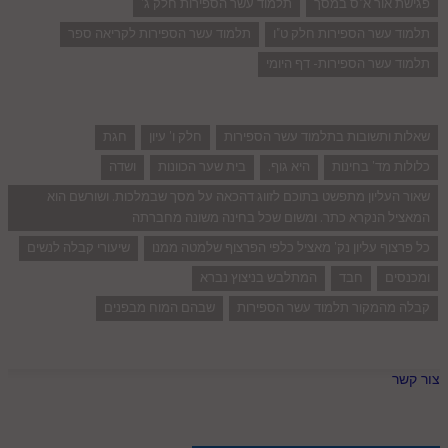
פגישת אור א"ס במסך
תלמוד עשר הספירות חלק ג'
תלמוד עשר הספירות חלק ט"ו
תלמוד עשר הספירות לקריאה ספר
תלמוד עשר הספירות- דף היומי
שאלות ותשובות בתלמוד עשר הספירות
חלק ו' עיון
חגת
כלולות מד' בחינות
היא גוף.
בית שער הכוונות
ושדה
שאור העליון מתפשט בתוכם לזווג דהכאה על מסך שבמלכות. ושורשם הוא
המאציל הנקרא כתר. ומשום שכל בחינה משונה מחברתה
כל פרצוף עליון נק' מאציל כלפי הפרצוף שלמטה ממנו
שיעורי קבלה לנשים
ומכנסים
חבד
המתלבש בניצוץ נברא
קבלה מהמקור תלמוד עשר הספירות
שבהם המוח מבפנים
צור קשר