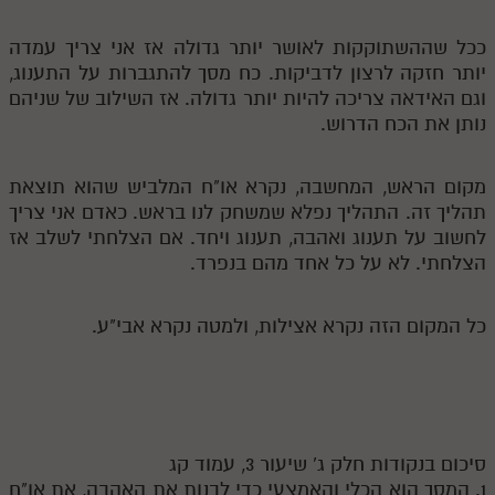
ככל שההשתוקקות לאושר יותר גדולה אז אני צריך עמדה
יותר חזקה לרצון לדביקות. כח מסך להתגברות על התענוג,
וגם האידאה צריכה להיות יותר גדולה. אז השילוב של שניהם
נותן את הכח הדרוש.
מקום הראש, המחשבה, נקרא או"ח המלביש שהוא תוצאת
תהליך זה. התהליך נפלא שמשחק לנו בראש. כאדם אני צריך
לחשוב על תענוג ואהבה, תענוג ויחד. אם הצלחתי לשלב אז
הצלחתי. לא על כל אחד מהם בנפרד.
כל המקום הזה נקרא אצילות, ולמטה נקרא אבי"ע.
סיכום בנקודות חלק ג' שיעור 3, עמוד קג
1. המסך הוא הכלי והאמצעי כדי לבנות את האהבה, את או"ח