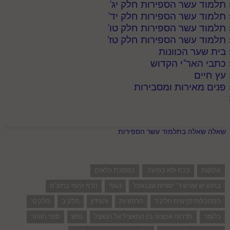
תלמוד עשר הספירות חלק יג
'
תלמוד עשר הספירות חלק יד
'
תלמוד עשר הספירות חלק טו
'
תלמוד עשר הספירות חלק טז
'
בית שער הכוונות
כתבי האר"י הקדוש
עץ חיים
פנים מאירות ומסבירות
שאלה שאלה בתלמוד עשר הספירות
אלוקות
בכח ולא בפועל.
במסכת כלאים
בתהו יש שורש ד' יסודות שבנאצל
הגוף
הדף היומי בתע"ס
הסתכלות פנימית חלק ד
הרוחניות
והגידין
חלק ב
חלק ט'
כלומר
מדרגה אמצעי בין המאציל אל הנאצל
נפש
ספר הזוהר