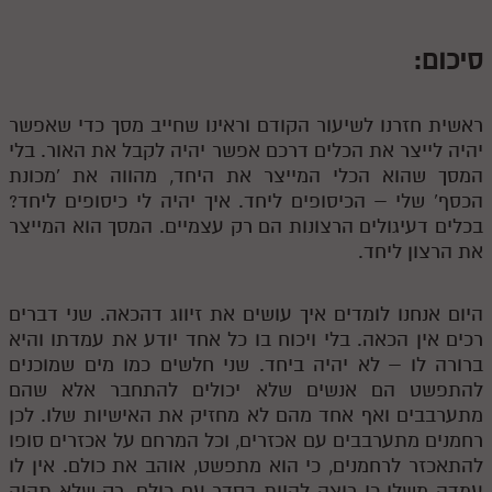
סיכום:
ראשית חזרנו לשיעור הקודם וראינו שחייב מסך כדי שאפשר
יהיה לייצר את הכלים דרכם אפשר יהיה לקבל את האור. בלי
המסך שהוא הכלי המייצר את היחד, מהווה את 'מכונת
הכסף' שלי – הכיסופים ליחד. איך יהיה לי כיסופים ליחד?
בכלים דעיגולים הרצונות הם רק עצמיים. המסך הוא המייצר
את הרצון ליחד.
היום אנחנו לומדים איך עושים את זיווג דהכאה. שני דברים
רכים אין הכאה. בלי ויכוח בו כל אחד יודע את עמדתו והיא
ברורה לו – לא יהיה ביחד. שני חלשים כמו מים שמוכנים
להתפשט הם אנשים שלא יכולים להתחבר אלא שהם
מתערבבים ואף אחד מהם לא מחזיק את האישיות שלו. לכן
רחמנים מתערבבים עם אכזרים, וכל המרחם על אכזרים סופו
להתאכזר לרחמנים, כי הוא מתפשט, אוהב את כולם. אין לו
עמדה משלו כי רוצה להיות בסדר עם כולם, רק שלא תהיה