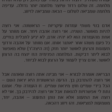
מלחמה. זה שלום רדוד שיוצר מלחמה יותר גדולה. עדיפה
מלחמה שמביאה לשלום – הכאה שמביאה לזיווג.
אדם בנוי משתי עמדות עיקריות – הראשונה: אני רוצה
להיות מאושר. השניה: אני רוצה אהבה ויחד. אם מוותר על
אחת מהעמדות הוא לא יהיה אדם, לא יגיע לתכלית בחיים.
כל פעם משהו אחר יאתגר אותו. אם מוותר על אהבה ורדוף
תענוגות והרצון לאושר יותר חזק (זה היצה"ר) שלא מאפשר
לבוא ליתר דביקות. המלחמה הפנימית הזו ינצח בה הרצון
לאושר. אדם צריך לעמוד על הרצון לבוא לביחד.
הבריאה אומרת לבורא – אני מבינה אתה רוצה שאהנה אבל
אני רוצה להתדבק בך. הדעה הראשונית היא יראת השם –
הכל בידי שמיים חוץ מיראת שמיים. זו העמדה שלי. אמנם
נתת לי אפשרויות להנאות אבל אני רוצה להידבק בך. אני לא
רוצה את התענוג אלא את נותן התענוג – אהבה, יחד,
משמעות למציאות. זהו זיווג דהכאה.