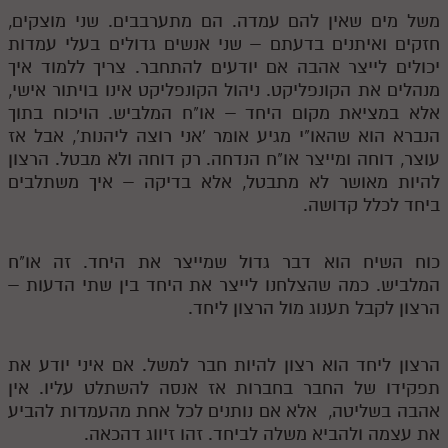
משל מים שאין להם עמדה. הם מתערבבים. שני מוצקים,
חזקים ואיתנים בדעתם – שני אנשים גדולים בעלי עמדות
יכולים לייצר אהבה אם יודעים להתחבר. צריך ללמוד איך
מנהלים את הקונפליקט. ניהול הקונפליקט אינו בויתור אישי,
אלא במציאת מקום היחד – או"ח המלביש. הויכוח בתוך
הנברא הוא שהאו"י מגיע אומר 'אני רוצה ליהנות', אבל אז
עוצר, דוחה ומייצר או"ח הנדחה. רק דוחה ולא מבטל. הרצון
להיות מאושר לא מתבטל, אלא בדיקה – איך משתלבים
ביחד לכלל קדושה.
כוח השיח הוא דבר גדול שמייצר את היחד. זה או"ח
המלביש. כמה שהצלחנו לייצר את היחד בין שתי הדעות –
הרצון לקבל תענוג מול הרצון ליחד.
הרצון ליחד הוא רצון להיות חבר למשל. אם איני יודע את
תפקידו של החבר בחברות אז אנסה להשתלט עליו. אין
אהבה בשליטה, אלא אם נותנים לכל אחת מהעמדות להביע
את עצמה ולהביא משלה לביחד. זהו זיווג דהכאה.