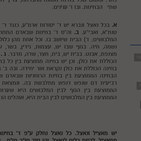
שתי
הבחינות. ובו ז' ענינים:
א.
בכל נאצל ונברא יש ד' יסודות ארמ"ע, כנגד ד' א
טנת"א, ואבי"ע.
ב.
וה"ס ד' בחינות שבאדם התחתון:
המלבושים; ד) הבית שיושב בו. וכל אחת מהן כלולה 
נשמה, חיה. בגוף שבו יש, עצמות, גידין, בשר, ע
מצנפת, אבנט. בבית יש, בית, חצר, שדה, מדבר.
ג .
ב
ות
הכוללת את כולן. וכן יש בחינה ממוצעת בין כל בח
בחינה הכוללת את כולן נקראת אור יחידה. ובה ב' בח
הבחינה הממוצעת בין בחינת הרוחניות שבאדם שהי
רביעית דם שנפש דנפש מתלבשת בה. ונמצאת כו
ת
הממוצעת בין הגוף לבין המלבושים היא שערו
הממוצעת בין המלבושים לבין הבית היא, אוהלים ה
יש מאציל ונאצל. כל נאצל נחלק ע"פ ד' בחינ
ממאציל, להיות כלים לנאצל, והן סוד חו"ב תו"מ . ו