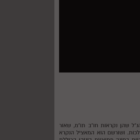
נ"ל שהן נקראות חו"ב תו"מ, שאור
כות. ושורשם הוא המאציל הנקרא
ות בחינה ממוצעת ביניהן הכוללת