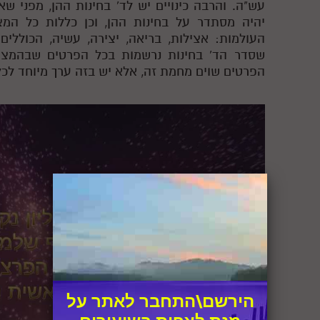
עש"ה. והרבה כינויים יש לד' בחינות ההן, מפני ש
יהיה מסתדר על בחינות ההן, וכן כללות כל המ
העולמות: אצילות, בריאה, יצירה, עשיה, הכוללים
שסדר הד' בחינות נרשמות בכל הפרטים שבהמציא
הפרטים שוים מחמת זה, אלא יש בזה ערך מיוחד לכל
הירשם\התחבר לאתר על