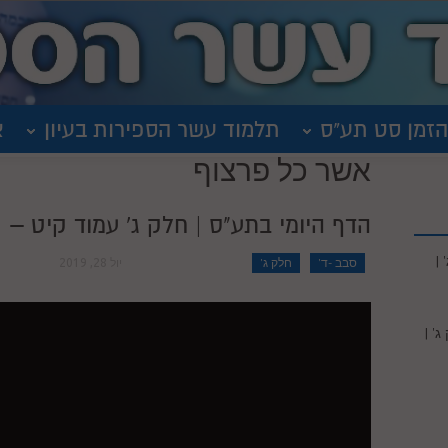
הזמן סט תע"ס
תלמוד עשר הספירות בעיון
א
אשר כל פרצוף
הדף היומי בתע"ס | חלק ג' עמוד קיט – | ש
|
סבב -ד'
חלק ג'
יול 28, 2019
' |