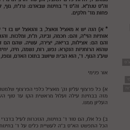
וה"ס טנת"א. וה"ס ד' בחינות שבאדם: נרנ"ח, גוף, ל
פחות מד' חלקים.
*
א) הנה יש
א
מאציל ונאצל,
ב
והנאצל יש בו ד' י
אותיות הוי"ה, והם: חכמה, ובינה, ת"ת, ומלכות. והנה
והם הם: אצילות, בריאה, יצירה, עשיה. שהם הם ד'
שהוא הרוחניות הנקרא: נפש, רוח, נשמה, חיה, יחידה
שע"ג הגוף. ד', הוא הבית שיושב בתוכו האדם, וגופו, 
ע"ס
אור פנימי
י
ות
א) כל פרצוף עליון נק' מאציל כלפי הפרצוף שלמטה 
מזה בבחינת עילה ועלול מראשית הקו עד סוף העש
העליון ממנו.
ב) כל אלו, הם סוד ד' בחינות, הנזכרות לעיל בדברי
הכל התפשט הא"ס ב"ה לעשיית כלים על ד' בחינות