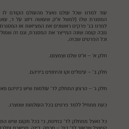
עוד למדנו שכל עולם נאצל מהעולם הקודם לו (
המסגרת שלו (למשל א"ק שעושה זיווג על ד, עושה
למדנו בג' פרקים ראשונים את המציאות או המסגרת 
גובה קומה שונה המייצר את המסגרת, וגם זה שמוליד
וכל הפרטים שבזה.
חלק א' – א"ס שלם וצמצום.
חלק ב' – עיגולים וקו והיחסים ביניהם.
חלק ג' – הרצון התחלק לד' עולמות שיש ביניהם מאצ
כעת מתחיל ללמד פרטים בכל העולמות שנוצרו.
כל נאצל מתחלק לד' בחינות, כי בכל מקום שיש ה
הנאצל שבאור לד' בח' – חכמה, בינה, תפארת ומלכו