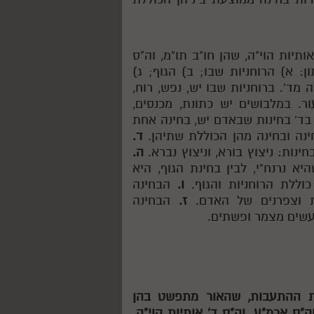
ותיות הוי"ה, שהן חו"ב תו"מ, וה"ס
 א) הרוחניות שבו; ב) הגוף; ג)
מד'. ברוחניות שבו יש, נפש, רוח,
ור. במלבושים יש כתונת, מכנסים,
ד' בחינות שבאדם יש, בחינה אחת
ינה ובחינה מהן הכוללת שתיהן.
ד.
ינות: ניצוץ בורא, וניצוץ נברא.
ה.
א נרנח"י, לבין בחינת הגוף, היא
ללת הרוחניות והגוף.
ו.
הבחינה
ת וצפרנים של האדם.
ז.
הבחינה
נעשים מצמר ופשתים.
ות ההתעבות, שהאור מתפשט בהן
ה"ס ארמ"ע. וה"ס ד' אותיות הוי"ה.