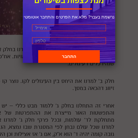
מנת לצפות בשיעורים
נרשמת בעבר? מלא את הפרטים והתחבר אוטומטי
סיכום:
התחלנו את פרק ה', לאחר שלמדנו בחלק א
היה על איך נראה הא"ס השלם בכל השלמויות. אח"כ
שנהיו כלים דעיגולים.
חלק ב' למדנו את היחס בין העיגולים לקו. נוצר קו –
זיווג דהכאה במסך.
אחרי זה התחלנו בחלק ג' ללמוד מבט כללי – יש 
והתפשטות האור מייצרת את ההתפרטות של או
מתחלקת לד' עולמות, ובכל פרקי חלק ג' למדנו א
למדנו שכל עולם נבחן לפי המסגרת שבו נמצא, הנ
גובה קומה יהיה ד' הוא א"ק, אם ג' אז אצילות וכן הל