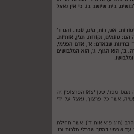
בושים, בית שיושב בו. כי אין נאצל
סודות: אש, רוח, מים, עפר. והם ד'
 הם: טעמים, נקודות, תגין, אותיות.
 בחינות שבאדם: א', אדם הפנימי,
. ב', הוא הגוף. ג', הוא המלבושים
ומלבושו.
ממנו, מפני, שכן יצאו הפרצופין זה
יה, אשר כל פרצוף, נאצל על ידי
 הרב (ח"ג פ"א אות ד'), אשר תחילת
 עד שפגש במסך שבכלי מלכות וכו'