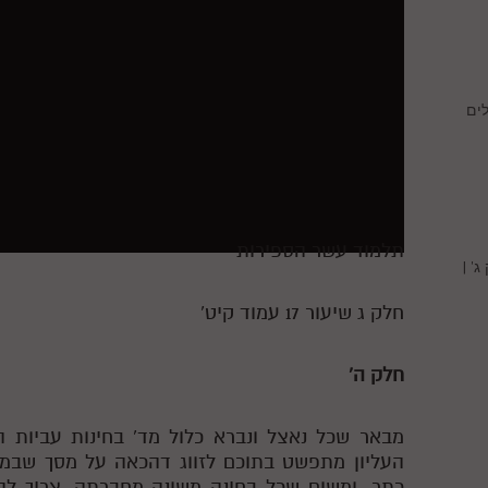
ים
תלמוד עשר הספירות
' |
חלק ג שיעור 17 עמוד קיט'
חלק ה'
מבאר שכל נאצל ונברא כלול מד' בחינות עביות ה
העליון מתפשט בתוכם לזווג דהכאה על מסך שבמל
כתר. ומשום שכל בחינה משונה מחברתה, צריך להי