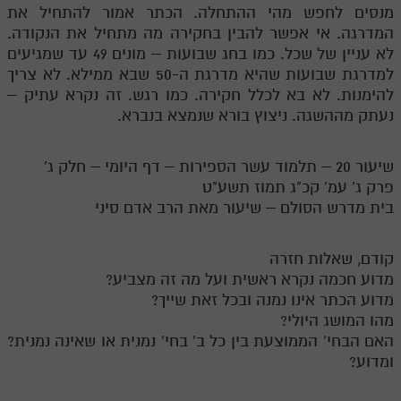
מנסים לחפש מהי ההתחלה. הכתר אמור להתחיל את
המדרגה. אי אפשר להבין בחקירה מה מתחיל את הנקודה.
לא עניין של שכל. כמו בחג שבועות – מונים 49 עד שמגיעים
למדרגת שבועות שהיא מדרגת ה-50 שבא ממילא. לא צריך
להימנות. לא בא לכלל חקירה. כמו רגש. זה נקרא עתיק –
נעתק מההשגה. ניצוץ בורא שנמצא בנברא.
שיעור 20 – תלמוד עשר הספירות – דף היומי – חלק ג'
פרק ג' עמ' קכ"ג תמוז תשע"ט
בית מדרש הסולם – שיעור מאת הרב אדם סיני
קודם, שאלות חזרה
מדוע חכמה נקרא ראשית ועל מה זה מצביע?
מדוע הכתר אינו נמנה ובכל זאת שייך?
מהו המושג היולי?
האם הבחי' הממוצעת בין כל ב' בחי' נמנית או שאינה נמנית?
ומדוע?