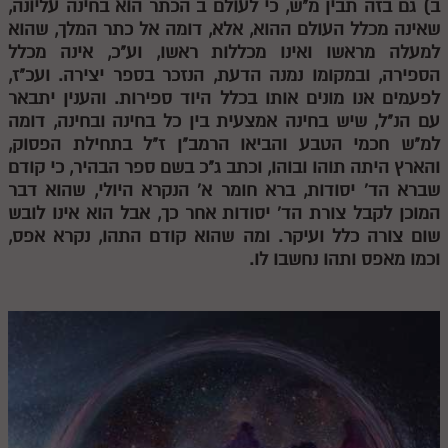
ב) גם בזה תבין מ"ש, כי לעולם
ב
הכתר הוא בחינה עליונה,
שאינה מכלל העולם ההוא, אלא, דומה אל כתר המלך, שהוא
תלמוד עשר הספירות חלק יא
למעלה מראשו ואינו מכללות ראשו, וע"כ, אינה מכלל
תלמוד עשר הספירות חלק יב
הספירה, ובמקומו נמנה הדעת, הנזכר בספר יצירה. ועכ"ז,
לפעמים אנו מונים אותו בכלל היוד ספירות. והענין יתבאר
תלמוד עשר הספירות חלק יג
עם הנ"ל, שיש בחינה אמצעית בין כל בחינה ובחינה, דומה
למ"ש חכמי הטבע והביאו הרמב"ן ז"ל בתחילת הפסוק,
תלמוד עשר הספירות חלק יד
והארץ היתה תוהו ובוהו, וכתב ג"כ בשם ספר הבהיר, כי קודם
תלמוד עשר הספירות חלק טו
שברא הד' יסודות, ברא חומר א' הנקרא היולי, שהוא דבר
המוכן לקבל צורת הד' יסודות אחר כך, אבל הוא אינו לובש
תלמוד עשר הספירות חלק טז
שום צורה כלל ועיקר. ומה שהוא קודם התהו, נקרא אפס,
בית שער הכוונות
וכמו מאפס ותהו נחשבו לו.
אודות האתר
אודות האתר
בעל הסולם
אתר הבית