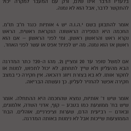
בלעדיו הדבר אינו שלם, ורק עם המעבר למקרה יכול
להתקשר לדבר, אבל הוא לא נמנה.
אומר להתבונן בשם י.ה.ו.ה יש 4 אותיות כנגד ח"ב תו"מ.
החכמה היא הספירה הראשונה הנקראת ראשית. הראש
נקרא ראש והראשון ראשון. ומי לפני הראשון – אם הוא
ראשון אז הוא נמנה. מה יש לפניו? אפס או עשר לפני האחד.
אם למשל סופר עד 20 ומציין 21. מהו ה-20? כתר המדרגה
הבא מהעליון ולא שייך לתחתון. לא יכול לתפוש, למנות או
לחקור אותו. לא בא בצורת זיווג דהכאה. אין חקירה כי במצב
חקירה אפשר להחזיר לעליון. כך נעשתה הבריאה.
אומר שיש ד' אותיות, נמצא שהחכמה היא ההתחלה. אומר
שיש בח' ממוצעת כמו בטבע – קוף, אדני השדה, אלמוגים,
ובאדם – רביעית הדם, שערות וציפרניים, אוהלים. הבח'
הממוצעות שייכות אבל לא נימנות באותה המדרגה.