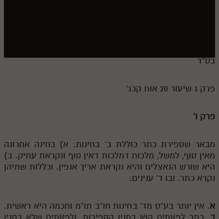
חלק י
חלק יא
חלק יב
חלק יג
בס"ד
חלק יד
פרק ג שיעור 20 אות קכג'
חלק טו
חלק ט"ז
פרק ו'
בית שער הכוונות
מבאר שספירת כתר כוללת ב' בחינות: א) בחינה אחרונה
שידור חי
מאין סוף, למשל, מלכות דמלכות דאין סוף ונקראת עתיק. ב)
היא שורש הנאצלים והיא נקראת אריך אנפין. וכללות שתיהן
הזמן סט תע"ס
נקרא כתר. ובו ד' ענינים:
הזמן סט תלמוד עשר הספירות
א
. אין יותר בע"ס מד' בחינות חו"ב תו"מ וחכמה היא ראשית.
ספרים להורדה
ב
. כתר לפעמים הוא במנין הספירות, ולפעמים שלא במנין