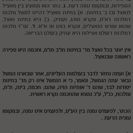
הספירות, ובמקומו נמנה דעת.
ג
. כתר הוא ממוצע בין מאציל
מנוע חיפוש בספרים
לנאצל ובו ב' בחינות: א) בחינת מאציל דהיינו למשל מלכות
דמלכות דא"ס, ונקרא תוהו, ועתיק. ב) היא בחינת נאצל,
תלמוד עשר הספירות בעיון
שהוא שורש הנאצלים, ונקרא בוהו או א"א.
ד
. עד"ז מלכות
דמלכות דעולם אצילות היא עתיק בעולם הבריאה.
תלמוד עשר הספירות חלק א
תע"ס חלק ב' עיון
אין יותר בכל נאצל מד' בחינות חו"ב תו"מ, וחכמה היא ספירה
תע"ס חלק ג' עיון
ראשונה שבנאצל.
תלמוד עשר הספירות חלק ד
א) ועתה נחזור לדבר בעולמות העליונים, אחר שבארנו המשל
תלמוד עשר הספירות חלק ה
נבאר עתה הנמשל, ונאמר, כי
א
הנמשל אינו רק מד' בחינות
יסודות לבד, שהם ד' אותיות הויה, שהם: חכמה, בינה, ת"ת,
תלמוד עשר הספירות חלק ו
ומלכות, כנ"ל, ע"כ נמצא שהחכמה נקרא ראשית.
תלמוד עשר הספירות חלק ז
תלמוד עשר הספירות חלק ח
הכתר, לפעמים נמנה בין הע"ס, ולפעמים אינו נמנה, ובמקומו
נמנית הדעת .
תלמוד עשר הספירות חלק ט
תלמוד עשר הספירות חלק י