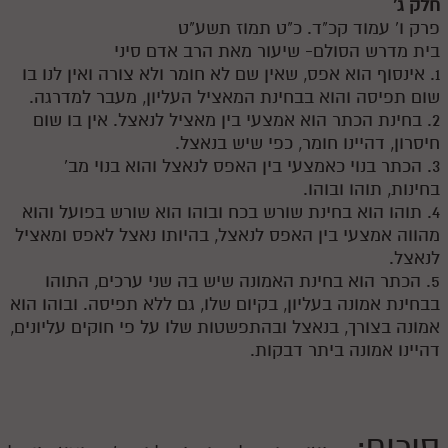
חלק ג'
פרק ו' עמוד קכ"ד. כ"ט תמוז תשע"ט
בית מדרש הסולם- שיעור מאת הרב אדם סיני
1. אינסוף הוא אפס, שאין שם לא חומר ולא צורה ואין לנו בו
שום תפיסה והוא בבחינת המאציל העליון, מעבר למדרגה.
2. בחינת הכתר הוא אמצעי בין מאציל לנאצל. אין בו שום
חיסרון, דהיינו חומר, כפי שיש בנאצל.
3. הכתר בנוי כאמצעי בין האפס לנאצל והוא בנוי מב'
בחינות, תוהו ובוהו.
4. תוהו הוא בחינת שורש בכח ובוהו הוא שורש בפועל והוא
מהווה אמצעי בין האפס לנאצל, בהיותו נאצל לאפס ומאציל
לנאצל.
5. הכתר הוא בחינת האמונה שיש בה שני ערכים, התוהו
בבחינת אמונה בעליון, בקיום שלו, גם ללא תפיסה. ובוהו הוא
אמונה בצורך, בנאצל ובהתפשטות שלו על פי חוקים עליונים,
דהיינו אמונה ביתר דבקות.
סיכום: