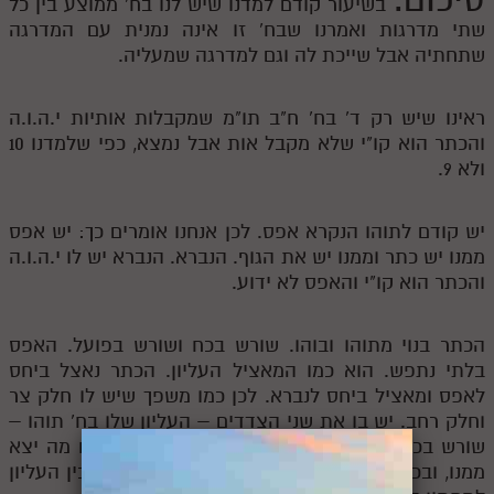
בשיעור קודם למדנו שיש לנו בח' ממוצע בין כל
שתי מדרגות ואמרנו שבח' זו אינה נמנית עם המדרגה
שתחתיה אבל שייכת לה וגם למדרגה שמעליה.
ראינו שיש רק ד' בח' ח"ב תו"מ שמקבלות אותיות י.ה.ו.ה
והכתר הוא קו"י שלא מקבל אות אבל נמצא, כפי שלמדנו 10
ולא 9.
יש קודם לתוהו הנקרא אפס. לכן אנחנו אומרים כך: יש אפס
ממנו יש כתר וממנו יש את הגוף. הנברא. הנברא יש לו י.ה.ו.ה
והכתר הוא קו"י והאפס לא ידוע.
הכתר בנוי מתוהו ובוהו. שורש בכח ושורש בפועל. האפס
בלתי נתפש. הוא כמו המאציל העליון. הכתר נאצל ביחס
לאפס ומאציל ביחס לנברא. לכן כמו משפך שיש לו חלק צר
וחלק רחב. יש בו את שני הצדדים – העליון שלו בח' תוהו –
שורש בכח בלתי מובן. מצד שני שיכול לראות בכח מה יצא
ממנו, ובכל מקום שתופשים את הנקודה – הקשר בין העליון