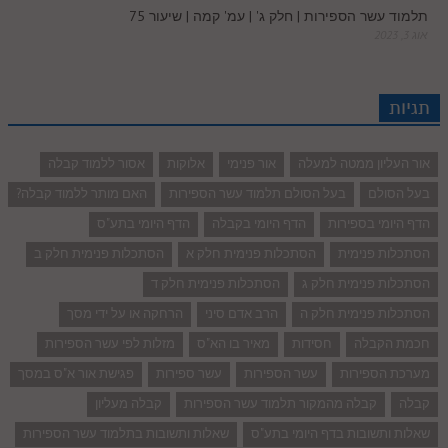
תלמוד עשר הספירות | חלק ג' | עמ' קמה | שיעור 75
אוג 3, 2023
תגיות
אור העליון ממטה למעלה
אור פנימי
אלוקות
אסור ללמוד קבלה
בעל הסולם
בעל הסולם תלמוד עשר הספירות
האם מותר ללמוד קבלה?
הדף היומי בספירות
הדף היומי בקבלה
הדף היומי בתע"ס
הסתכלות פנימית
הסתכלות פנימית חלק א
הסתכלות פנימית חלק ב
הסתכלות פנימית חלק ג
הסתכלות פנימית חלק ד
הסתכלות פנימית חלק ה
הרב אדם סיני
הרחקה או על ידי מסך
חכמת הקבלה
חסידות
מאיר בו הא"ס
מזלות לפי עשר הספירות
מערכת הספירות
עשר הספירות
עשר ספירות
פגישת אור א"ס במסך
קבלה
קבלה מהמקור תלמוד עשר הספירות
קבלה מעליון
שאלות ותשובות בדף היומי בתע"ס
שאלות ותשובות בתלמוד עשר הספירות