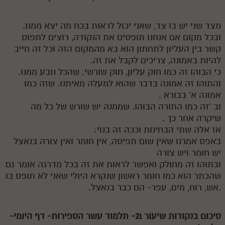
מצד שני יש בו צד, שאני יכול לראות בכח מה יצא ממנו.
ובכל מקום אם אנחנו תופסים את הנקודה, רוצים לתפוס
קשר בין העליון לתחתון הוא בא מהמקום הזה וכל זה חייב
להיות באמונה, צריכים לקבל את זה.
כי הבוהו זה כמו חוק עליון, חוק שורשי. שהכל נובע ממנו.
והתוהו זה אמונה בדבר שהוא למעלה מאיתנו. שזה כמו
אמונה א' בבורא .
וב 'זה כמו התורה הבוהו. שממנה יש שורש של כל מה
שיקרה אחר כך .
אז אלה שתי הבחינות וככה זה בנוי:
באפס אמרנו שאין שום תפיסה, אין חומר ואין צורה בנאצל
יש חומר ויש צורה
ובתוהו זה מחולק ואפשר לראות את זה בכל מדרגה אומר גם
שהכתר הוא כמו חומר ראשון שנקרא היולי שאני לא תופס בו
.אש, רוח, מים, עפר- הם כבר בנאצל.
סיכום בנקודות שיעור 21- תלמוד עשר הספירות- דף היומי-