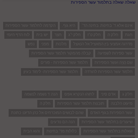
שאלה שאלה בתלמוד עשר הספירות
אינם אלא ד' בחינות. בחינה הד'
היא גוף.
הקדמה לתלמוד עשר הספירות
חגת
חלק ה
חלק ט"ז
חלק י"ג
חצר
יש: בית
לוח הדף היומי
מדרגה אמצעי בין המאציל אל הנאצל
מלכות
מפני
נפש
עשר ספירות לשמיעה
קבלה מהמקור תלמוד עשר הספירות
שם הֲוָיָה ועשר הספירות
תלמוד עשר הספירות - פורים
תלמוד עשר הספירות להורדה
תלמוד עשר הספירות- לימוד בעיון
חלק ג
אדם סיני
לתוהו הנקרא אפס
הנה: ד נשמה לנשמה
מיעוט הלבנה
תובנות תלמוד עשר הספירות
חלק ה
עשר הספירות בגוף האדם
שהם לבושים המוכרחים אל כהן הדיוט: כתונת
שיעורים בתלמוד עשר הספירות
הנה הם נודעים
שאלות בתלמוד עשר הספירות
כלולות מד' בחינות
והוא הבית