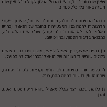
שאין שם חומר" וכו', דהיינו מבחי' הרצון לקבל הנ"ל, ואין שום
השגה באור בלי כלי, כנודע.
תלמוד עשר הספירות חלק יא
תלמוד עשר הספירות חלק יב
ד) הד' הבחינות חו"ב תו"מ, מכונות "ד' צורות", להיותן שיעורי
מדרגות זו למטה מזו, המצטיירות בחומר של הנאצל, (כמ"ש
תלמוד עשר הספירות חלק יג
באו"פ ח"א פ"א אות נ' ד"ה עתה) שכ"ז אינו בא"ס ב"ה,
תלמוד עשר הספירות חלק יד
כמבואר בדיבור הסמוך, ובאו"פ שם.
תלמוד עשר הספירות חלק טו
ה) דהיינו אמצעי בין מאציל לנאצל, משום שבו כבר נמצאים
תלמוד עשר הספירות חלק טז
כלולים שורשי ד' הצורות של הנאצל "בכח" אבל לא בפועל.
בית שער הכוונות
ו) כלומר שד' בחינות חו"ב תו"מ נקראות ג"כ ד' יסודות,
אודות האתר
שבתוהו אין בו שום בחינה מהם, כנ"ל.
אודות האתר
ז) כלומר, שכבר יצא מכלל מאציל שהוא א"ס המכונה אפס,
בעל הסולם
והבן.
אתר הבית