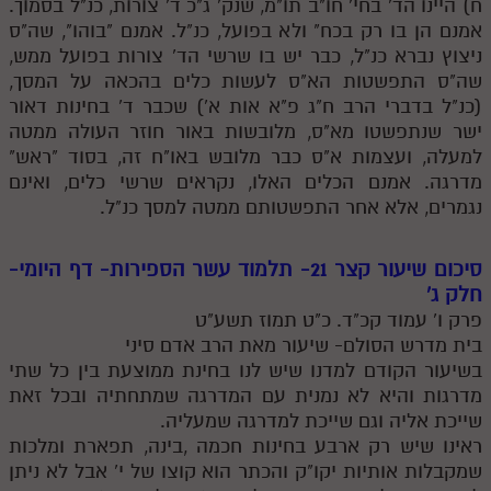
ח) היינו הד' בחי' חו"ב תו"מ, שנק' ג"כ ד' צורות, כנ"ל בסמוך.
לאתר ספר הרב
אמנם הן בו רק בכח" ולא בפועל, כנ"ל. אמנם "בוהו", שה"ס
דף היומי בזוהר הקדוש
ניצוץ נברא כנ"ל, כבר יש בו שרשי הד' צורות בפועל ממש,
שה"ס התפשטות הא"ס לעשות כלים בהכאה על המסך,
(כנ"ל בדברי הרב ח"ג פ"א אות א') שכבר ד' בחינות דאור
ישר שנתפשטו מא"ס, מלובשות באור חוזר העולה ממטה
למעלה, ועצמות א"ס כבר מלובש באו"ח זה, בסוד "ראש"
מדרגה. אמנם הכלים האלו, נקראים שרשי כלים, ואינם
נגמרים, אלא אחר התפשטותם ממטה למסך כנ"ל.
סיכום שיעור קצר 21- תלמוד עשר הספירות- דף היומי-
חלק ג'
פרק ו' עמוד קכ"ד. כ"ט תמוז תשע"ט
בית מדרש הסולם- שיעור מאת הרב אדם סיני
בשיעור הקודם למדנו שיש לנו בחינת ממוצעת בין כל שתי
מדרגות והיא לא נמנית עם המדרגה שמתחתיה ובכל זאת
שייכת אליה וגם שייכת למדרגה שמעליה.
ראינו שיש רק ארבע בחינות חכמה ,בינה, תפארת ומלכות
שמקבלות אותיות יקו"ק והכתר הוא קוצו של י' אבל לא ניתן