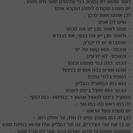
לומר שהוא לא נמצא, כפי שלמדנו עשר ולא תשע .
יש משהו שקודם לתוהו הנקרא אפס
לכן אנחנו אומרים כך :
− שיש לנו אפס
− ממנו לאחר מכן יש את הכתר
− ולאחר מכן יש את הגוף, את הנברא
− שהנברא יש לו יקו"ק
− והכתר- הוא קוצו של יוד
− והאפס- לא יודעים
− הכתר הזה בנוי מתוהו ובוהו
− שהם שורש בכח ושורש בפועל
− האפס בלתי נתפס
− הוא כמו המאציל העליון
− הכתר הוא נאצל ביחס לאפס
ומאציל ביחס לנאצל שהוא ד 'בחינות- כמו הגוף. −
זה כמו ראש וזה כמו גוף −
יש משהו מעל הראש −
לכן זה כמו משפך שיש לו חלק צר וחלק רחב −
יש בו את שני הצדדים, גם של העליון שלו שהוא בחינת תוהו
שמתהה מחשבות אדם. שורש בכח ,ואני לא מבין אותו . −