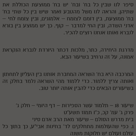
סיפר לנו שבין כל בח' ובח' יש בח' ממוצעת הכוללת את
שתיהן, והראה לנו משל מהטבע ואמר שיש בין כל שתי בח'
בח' ממוצעת, בין דומם לצומח – אלמוגים, ובין צומח לחי –
אדני השדה, ובין החי למדבר – קוף. כך יש ממוצע בין בורא
לנברא ואותו אנחנו רוצים להכיר.
מדרגת היחידה, כתר, מלכות דכתר היורדת לנברא הנקראת
אמונה, על זה נרחיב בשיעור הבא.
המרכבה היא בח' השראה המחברת אותנו בין העליון לתחתון
ואותה צריך ללמוד. כדי ללמוד מהי השראה נלמד בחלק זה
בשיעורים הבאים כדי להבין אותה יותר טוב.
שיעור 18 – תלמוד עשר הספירות – דף היומי – חלק ג'
פרק ג' עמ' קכ, כ"ו תמוז תשע"ט
בית מדרש הסולם – שיעור מאת הרב אדם סיני
1. כפי שהעולמות מתחלקים לד' בחינות אבי"ע, כך בתוך כל
עולם ועולם יש חלוקות משנה