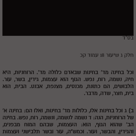
חלק י
חלק יא
חלק יב
חלק יג
בס"ד
חלק יד
חלק ג שיעור 18 עמוד קכ
חלק טו
חלק ט"ז
וכל בחינה מד' בחינות שבאדם כלולה מד'. הרוחניות, היא
חיה, נשמה, רוח, נפש. הגוף הוא עצמות, גידין, בשר, עור.
בית שער הכוונות
הלבושים, הם כתונת, מכנסים, מצנפת, אבנט. הבית, הוא
בית, חצר, שדה, מדבר.
שידור חי
הזמן סט תע"ס
ב)
ג
וכל בחינות אלו, כלולות מד' בחינות, ואלו הם: בחינה א'
של הרוחניות, הנה:
ד
נשמה לנשמה, ונשמה, רוח, נפש. בחינה
הזמן סט תלמוד עשר הספירות
הב' שהוא הגוף, הוא: העצמות, שבהם המוח מבפנים,
והגידין, והבשר, ועור. וכמש"ה, עור ובשר תלבישני ועצמות
ספרים להורדה