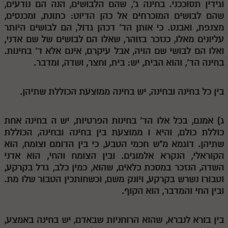
וגידין תסוככני. בחינה ג', שהם הלבושים, הנה הם נודעים,
מנוע חיפוש בספרים
שהם לבושים המוכרחים אל כהן הדיוט: כתונת, ומכנסים,
מצנפת, ואבנט. כי אותן הד' דכהן גדול, הם לבושים היותר
תלמוד עשר הספירות בעיון
עליונים מאלו, כנזכר בזוהר, שאלו הם לבושים של שם אדני,
ואלו הם לבושי שם הויה, אבל עיקרם, אינם אלא ד' בחינות.
תלמוד עשר הספירות חלק א
בחינה הד', והוא הבית, יש: בית, וחצר, ושדה, ומדבר.
תע"ס חלק ב' עיון
בין כל בחינה ובחינה, יש בחינה ממוצעת הכוללת שתיהן.
תע"ס חלק ג' עיון
תלמוד עשר הספירות חלק ד
ג) אמנם, בכל אלו הד' בחינות הפרטיות, יש
ה
בחינה אחת
כוללת כולם, והיא
ו
ממוצעת בין בחינה ובחינה, הכוללת
תלמוד עשר הספירות חלק ה
שתיהן. דוגמא מ"ש חכמי הטבע, כי בין הדומם וצומח, הוא
תלמוד עשר הספירות חלק ו
הקוראלי, הנקרא אלמוגים. ובין הצומח והחי, הוא אדני
השדה, הנזכר במסכת כלאים, שהוא, כמין כלב, גדל בקרקע,
תלמוד עשר הספירות חלק ז
וטבורו נשרש בקרקע, ויונק משם, וכשחותכין הטבור שלו מת.
תלמוד עשר הספירות חלק ח
ובין החי והמדבר, הוא הקוף.
תלמוד עשר הספירות חלק ט
בין בורא לנברא, שהוא הרוחניות שבאדם, יש בחינה באמצע,
תלמוד עשר הספירות חלק י