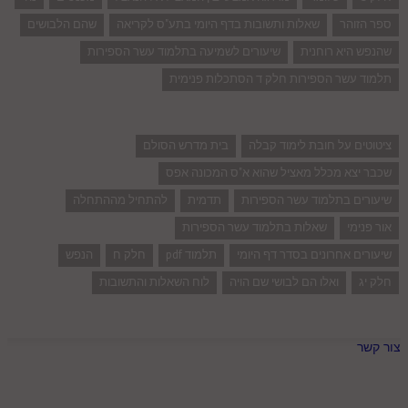
ספר הזוהר
שאלות ותשובות בדף היומי בתע"ס לקריאה
שהם הלבושים
שהנפש היא רוחנית
שיעורים לשמיעה בתלמוד עשר הספירות
תלמוד עשר הספירות חלק ד הסתכלות פנימית
ציטוטים על חובת לימוד קבלה
בית מדרש הסולם
שכבר יצא מכלל מאציל שהוא א"ס המכונה אפס
שיעורים בתלמוד עשר הספירות
תדמית
להתחיל מההתחלה
אור פנימי
שאלות בתלמוד עשר הספירות
שיעורים אחרונים בסדר דף היומי
תלמוד pdf
חלק ח
הנפש
חלק יג
ואלו הם לבושי שם הויה
לוח השאלות והתשובות
צור קשר