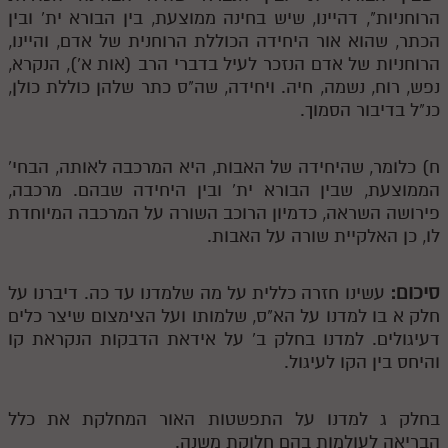
הרוחניות", דהיינו, שיש בחינה ממוצעת, בין הבורא ית' ובין
הכתר, שהוא אור היחידה הכוללת הרוחנית של אדם, והיינו,
הרוחניות של אדם הנזכר לעיל בדברי הרב (אות א'), הנקרא,
נפש, רוח, נשמה, חיה. ויחידה, שה"ס כתר שלהן כוללת כולן,
כנ"ל בדיבור הסמוך.
ח) כלומר, שהיחידה של האבות, היא המרכבה לאותה, הבחי'
הממוצעת, שבין הבורא ית' ובין היחידה שבהם. מרכבה,
פירושה השראה, כדמיון הרוכב השורה על המרכבה המיוחדת
לו, כן האלקיית שורה על האבות.
סיכום:
עשינו חזרה כללית על מה שלמדנו עד כה. דיברנו על
חלק א בו למדנו על הא"ס, שלמותו ועל הצימצום שיצר כלים
דעיגולים. למדנו בחלק ב' על אידאת הדבקות הנקראת קו
והיחס בין הקו לעיגול.
בחלק ג למדנו על התפשטות האור המחלקת את כלל
הבריאה לעולמות בהם חלוקת משנה.