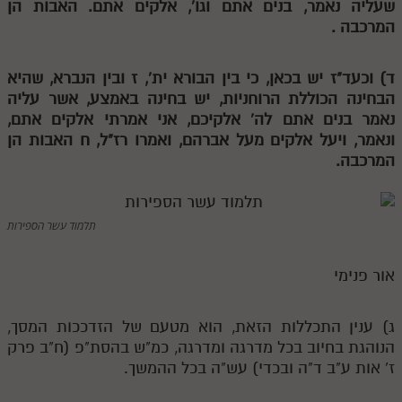
שעליה נאמר, בנים אתם וגו', אלקים אתם. האבות הן
המרכבה .
תלמוד עשר הספירות חלק יא
תלמוד עשר הספירות חלק יב
ד) וכעד"ז יש בכאן, כי בין הבורא ית',
ז
ובין הנברא, שהיא
הבחינה הכוללת הרוחניות, יש בחינה באמצע, אשר עליה
תלמוד עשר הספירות חלק יג
נאמר בנים אתם לה' אלקיכם, אני אמרתי אלקים אתם,
תלמוד עשר הספירות חלק יד
ונאמר, ויעל אלקים מעל אברהם, ואמרו רז"ל,
ח
האבות הן
המרכבה.
תלמוד עשר הספירות חלק טו
תלמוד עשר הספירות חלק טז
תלמוד עשר הספירות
בית שער הכוונות
אודות האתר
אור פנימי
אודות האתר
ג) ענין התכללות הזאת, הוא מטעם של הזדככות המסך,
בעל הסולם
הנוהגת בחיוב בכל מדרגה ומדרגה, כמ"ש בהסת"פ (ח"ב פרק
ז' אות ע"ב ד"ה ובכדי) עש"ה בכל ההמשך.
אתר הבית