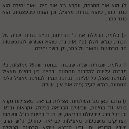
לאתר ספר הרב
ד) הוא אור החכמה, ונקרא ג"כ אור חיה. ואור יחידה הוא
כנגד כתר, שהוא בחינת מאציל. וכן המוח שבעצמות, הוא
דף היומי בזוהר הקדוש
כנגד כתר.
ה) כלומר, הכוללת את ד' הבחינות, והיינו בחינה שניה של
הכתר, כמ"ש להלן (פ"ו אות ב'). שהוא השורש להתפשטות
הד' הבחינות. והאור של כתר, נק' בשם יחידה.
ו) כלומר, שבחינה שניה שבכתר נבחנת, שהוא ממוצעת בין
מדרגה עליונה למדרגה תחתונה, דהיינו בין בחינת מאציל
לבחינת נאצל, כל עליונה, נבחנת תמיד לבחינת מאציל כלפי
תחתונה, כמ"ש לעיל (פ"ה אות א'), עש"ה.
ז) מדבר כאן מב' העולמות: אצילות ובריאה, שאצילות נקרא
בורא, וד' בחינות, שבעולם הבריאה בכללה, נקראות נברא.
וכן בכל פרט שבעולם הבריאה, יש בו ד' בחינות כנ"ל. ונשמות
הצדיקים מושפעות מאצילות לבריאה כנודע, וז"ש הרב,
"שבין הבורא ית' ובין הנברא שהיא הבחינה הכוללת