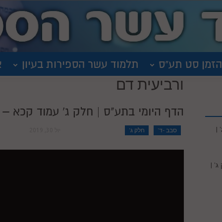
הזמן סט תע"ס
תלמוד עשר הספירות בעיון
א
ורביעית דם
הדף היומי בתע"ס | חלק ג' עמוד קכא – | ש
|
סבב -ד'
חלק ג'
יול 30, 2019
' |