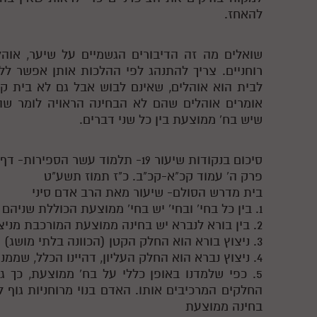
להאחז.
שואלים מה זה הדיבורים הגשמיים על שיער, אוה
רוחניים. צריך להתנהג לפי ההלכות אותן אפשר לל
לבית הוא אוהלים, שאינם לבוש אבל גם לא בית קב
אומרים אוהלים שהם לא הבחינה הראויה לומר שה
שיש בח' ממוצעת בין כל שני דברים.
סיכום בנקודות שיעור 19- תלמוד עשר הספירות- דף היומי- חלק ג'
פרק ה' עמוד קכ"א-קכ"ב. כ"ז תמוז תשע"ט
בית מדרש הסולם- שיעור מאת הרב אדם סיני
1. בין כל בחי' ובחי' יש בחי' ממוצעת הכוללת שניהם
2. בין בורא לנברא יש בחינה ממוצעת המורכבת מניצוץ בורא וניצוץ נברא
3. ניצוץ בורא הוא החלק הקטן (הכוונה בלתי מושג) שיש בעיון שהוא נותן לתחתון
4. ניצוץ נברא הוא החלק העליון, דהיינו הכלל, שממנו אח"כ יתפשט כל התחתון
5. כפי שלמדנו באופן כללי על בח' ממוצעת, כך 
החלקים המרכיבים אותו. האדם בנוי מרוחניות גוף ל
בחינה ממוצעת