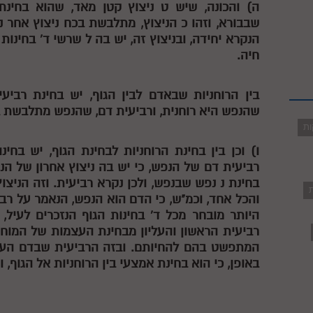
ה) והכונה, שיש
ט
ניצוץ קטן מאד, שהוא בחינת
שבבורא, וזהו
כ
הניצוץ, מתלבשת בכח ניצוץ אחר 
הנקרא יחידה, ובניצוץ זה, יש בה
ל
שרשי ד' בחינות 
חיה.
בין הרוחניות שבאדם לבין הגוף, יש בחינת רבי
שהנפש היא רוחנית, ורביעית דם, שהנפש מתלבשת בה
ות
ו) וכן בין בחינת הרוחניות לבחינת הגוף, יש בחי
רביעית דם של הנפש, כי יש בה ניצוץ אחרון של הנ
בחינת
נ
נפש שבנפש, ולכן נקרא רביעית. וזה הניצו
ת
והכל אחד, וכמ"ש, כי הדם הוא הנפש, הנאמר על רבי
היותר מובחר מכל ד' בחינות הגוף הנזכרים לעיל, 
רביעית הראשון והעליון מבחינת העצמות של המוחי
המתפשט בהם להחיותם. ובזה הרביעית שבדם העליון
באופן, כי הוא בחינת אמצעי בין הרוחניות אל הגוף, 