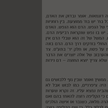
ה דוגמאות. אומר נבדוק את האדם,
כל בח' יש בח' ממוצעת. בין רוחניות
עי של הנפש. הדם הוא הנפש. האדם
. יש בו נפש שנקראת רביעית הדם.
ם. המשל של זה הוא שבלי הדם אין
החולי בודקים דרך הדם. הדם בונה
ת על פסח, או חלק יד' בתע"ס. צד
הערבוב של אלה יוצרים את הדבר
שלא צריך יוצא החוצה – דם נידות
 ממשיך ואומר שבין גוף ללבושים גם
היה ציפרניים, כמו לבוש אבל לא
הבית נמצא עליו. זה נקרא שערות
ם כי הקליפה רוצה להאחז בהם ואם
רה מלאה, כשגבר או אישה הולכים
ם לכלוך כלל, כי שם הקליפה רוצה