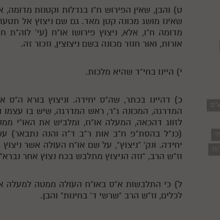
ט) והבן, שאין הפירוש ח"ו בגדלות וקטנות מדומה, 
שאינו מושג מכונה קטן מאד. גם שם ניצוץ אל תטעה
מדומה ח"ו, אלא, ניצוץ פירושו או"ח (עי' לוה"ת ח
אורות, ואור חוזר מכונה בשם ניצוצין, וזכור זה.
י) היינו בחי"ד שהיא מלכות.
כ) דהיינו בכתר, שה"ס יחידה. וניצוץ בורא ה"ס א
ע"ס
המדרגה, המכונה ג"ר, ראש המדרגה, שיש בו עצמו ד
לזווג דהכאה, המעלה או"ח, ומלביש את האו"י ממ
(כנ"ל בהסת"פ ח"ב אות ר"ב ד"ה והנה נתבאר) עש
י
יחידה. ונק' "ניצוץ", על שם או"ח העולה אשר ניצוץ
ות
וז"ש הרב, "וזה הניצוץ מתלבש בכח נצוץ אחר נברא" 
ל) כי התלבשות א"ס באו"ח העולה ממטה למעלה אי
לכלים, וז"ש הרב "שרשי ד' בחינות" והבן.