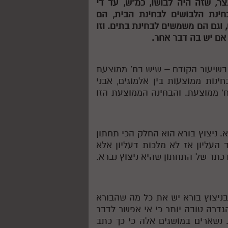
צר, שזה היה לבושו, כמ"ש, עד די
בחינת הלבושים לבחינת הבית, הם
 וגם הם משמשים לבחינת בתים. וזו
ו אם יש בה דבר אחר.
בשיעור הקודם – שיש בח' ממוצעת
ינות ממוצעות בין אלמוגים, אבני
ח' ממוצעת. והבחינה הממוצעת הזו
. ניצוץ בורא הוא החלק הכי תחתון
העליון אז לא מלכות דעליון אלא
כתר של התחתון שהיא ניצוץ נברא.
בניצוץ בורא יש את כל מה שהבורא
הגדרה טובה יותר כי אי אפשר לדבר
. נשארים במושגים אלה כי כך כתב