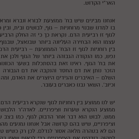
האר"י הקדוש.
אנחנו מבינים שיש בח' ממוצעת לבורא ונברא ומרא
בו למדנו שבנוי מרוחניות – גוף, לבושים ובית, ובין 
לגוף זו רביעית הדם. נקראת כך כי זה החלק הרבי
עצמו הוא הבחירה העליונה ביותר שבנאצל, שבגוף
בין רוחניות לגוף זו הבח' הממוצעת – רביעית הד
נפש, כמו הנקודה הגבוהה ביותר של הגוף ולכן את 
את בח' הגוף. ראינו זאת בהסתכלות בשער הכוונו
הזכר נותן את דם החסד והנקבה את דם הגבורה ו
השלם – האיברים והגידים היוצרים את האדם, ומה 
וכיוב'. השאר נבנו כאברים בעובר.
יש לנו ממוצע בין רוחניות לגוף שנקרא רביעית הדם.
ממוצע הנקרא שערות וציפרניים. לאדה"ר הלבוש 
ממש. לבוש הוא דבר אחר הדבוק לגוף, כמו בצב ש
וציפרניים, שיש בהם קדושה אבל אנחנו נמנעים מה
הם לא בטהרה מלאה אסור לגדלם. לכן רק כשיש טה
למקוה בודקים את הציפרניים כדי לראות שאין בה