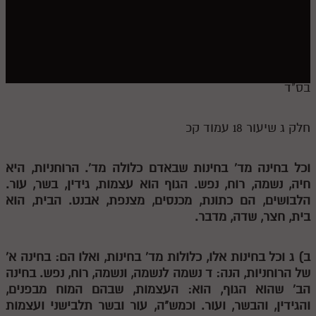
חלק י
חלק יא
חלק יב
חלק יג
בס"ד
חלק יד
חלק ג שיעור 18 עמוד קכ
חלק טו
חלק ט"ז
וכל בחינה מד' בחינות שבאדם כלולה מד'. הרוחניות, היא
חיה, נשמה, רוח, נפש. הגוף הוא עצמות, גידין, בשר, עור.
בית שער הכוונות
הלבושים, הם כתונת, מכנסים, מצנפת, אבנט. הבית, הוא
בית, חצר, שדה, מדבר.
שידור חי
הזמן סט תע"ס
ב)
ג
וכל בחינות אלו, כלולות מד' בחינות, ואלו הם: בחינה א'
של הרוחניות, הנה:
ד
נשמה לנשמה, ונשמה, רוח, נפש. בחינה
הזמן סט תלמוד עשר הספירות
הב' שהוא הגוף, הוא: העצמות, שבהם המוח מבפנים,
והגידין, והבשר, ועור. וכמש"ה, עור ובשר תלבישני ועצמות
ספרים להורדה