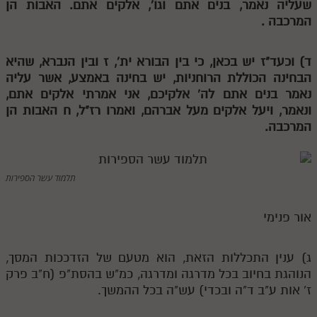
שעליה נאמר, בנים אתם וגו', אלקים אתם. האבות הן
המרכבה .
תלמוד עשר הספירות חלק יא
תלמוד עשר הספירות חלק יב
ד) וכעד"ז יש בכאן, כי בין הבורא ית',
ז
ובין הנברא, שהיא
הבחינה הכוללת הרוחניות, יש בחינה באמצע, אשר עליה
תלמוד עשר הספירות חלק יג
נאמר בנים אתם לה' אלקיכם, אני אמרתי אלקים אתם,
תלמוד עשר הספירות חלק יד
ונאמר, ויעל אלקים מעל אברהם, ואמרו רז"ל,
ח
האבות הן
המרכבה.
תלמוד עשר הספירות חלק טו
תלמוד עשר הספירות חלק טז
תלמוד עשר הספירות
בית שער הכוונות
אודות האתר
אור פנימי
אודות האתר
ג) ענין התכללות הזאת, הוא מטעם של הזדככות המסך,
בעל הסולם
הנוהגת בחיוב בכל מדרגה ומדרגה, כמ"ש בהסת"פ (ח"ב פרק
ז' אות ע"ב ד"ה ובכדי) עש"ה בכל ההמשך.
אתר הבית