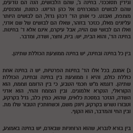
וגידין תסוככני. בחינה ג', שהם הלבושים, הנה הם נודעים,
מנוע חיפוש בספרים
שהם לבושים המוכרחים אל כהן הדיוט: כתונת, ומכנסים,
מצנפת, ואבנט. כי אותן הד' דכהן גדול, הם לבושים היותר
תלמוד עשר הספירות בעיון
עליונים מאלו, כנזכר בזוהר, שאלו הם לבושים של שם אדני,
ואלו הם לבושי שם הויה, אבל עיקרם, אינם אלא ד' בחינות.
תלמוד עשר הספירות חלק א
בחינה הד', והוא הבית, יש: בית, וחצר, ושדה, ומדבר.
תע"ס חלק ב' עיון
בין כל בחינה ובחינה, יש בחינה ממוצעת הכוללת שתיהן.
תע"ס חלק ג' עיון
תלמוד עשר הספירות חלק ד
ג) אמנם, בכל אלו הד' בחינות הפרטיות, יש
ה
בחינה אחת
כוללת כולם, והיא
ו
ממוצעת בין בחינה ובחינה, הכוללת
תלמוד עשר הספירות חלק ה
שתיהן. דוגמא מ"ש חכמי הטבע, כי בין הדומם וצומח, הוא
תלמוד עשר הספירות חלק ו
הקוראלי, הנקרא אלמוגים. ובין הצומח והחי, הוא אדני
השדה, הנזכר במסכת כלאים, שהוא, כמין כלב, גדל בקרקע,
תלמוד עשר הספירות חלק ז
וטבורו נשרש בקרקע, ויונק משם, וכשחותכין הטבור שלו מת.
תלמוד עשר הספירות חלק ח
ובין החי והמדבר, הוא הקוף.
תלמוד עשר הספירות חלק ט
בין בורא לנברא, שהוא הרוחניות שבאדם, יש בחינה באמצע,
תלמוד עשר הספירות חלק י