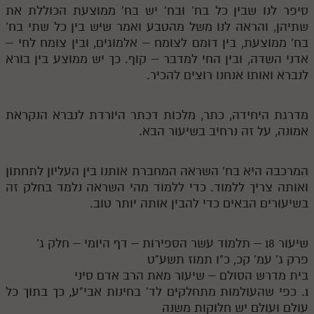
סיפר לנו שבין כל בח' ובח' יש בח' ממוצעת הכוללת את
שתיהן, והראה לנו משל מהטבע ואמר שיש בין כל שתי בח'
בח' ממוצעת, בין דומם לצומח – אלמוגים, ובין צומח לחי –
אדני השדה, ובין החי למדבר – קוף. כך יש ממוצע בין בורא
לנברא ואותו אנחנו רוצים להכיר.
מדרגת היחידה, כתר, מלכות דכתר היורדת לנברא הנקראת
אמונה, על זה נרחיב בשיעור הבא.
המרכבה היא בח' השראה המחברת אותנו בין העליון לתחתון
ואותה צריך ללמוד. כדי ללמוד מהי השראה נלמד בחלק זה
בשיעורים הבאים כדי להבין אותה יותר טוב.
שיעור 18 – תלמוד עשר הספירות – דף היומי – חלק ג'
פרק ג' עמ' קכ, כ"ו תמוז תשע"ט
בית מדרש הסולם – שיעור מאת הרב אדם סיני
1. כפי שהעולמות מתחלקים לד' בחינות אבי"ע, כך בתוך כל
עולם ועולם יש חלוקות משנה