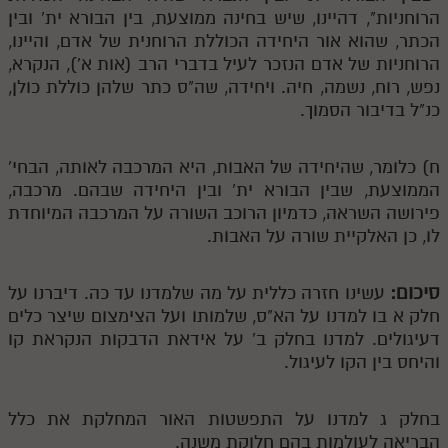
הרוחניות", דהיינו, שיש בחינה ממוצעת, בין הבורא ית' ובין
הכתר, שהוא אור היחידה הכוללת הרוחנית של אדם, והיינו,
הרוחניות של אדם הנזכר לעיל בדברי הרב (אות א'), הנקרא,
נפש, רוח, נשמה, חיה. ויחידה, שה"ס כתר שלהן כוללת כולן,
כנ"ל בדיבור הסמוך.
ח) כלומר, שהיחידה של האבות, היא המרכבה לאותה, הבחי'
הממוצעת, שבין הבורא ית' ובין היחידה שבהם. מרכבה,
פירושה השראה, כדמיון הרוכב השורה על המרכבה המיוחדת
לו, כן האלקיית שורה על האבות.
סיכום:
עשינו חזרה כללית על מה שלמדנו עד כה. דיברנו על
חלק א בו למדנו על הא"ס, שלמותו ועל הצימצום שיצר כלים
דעיגולים. למדנו בחלק ב' על אידאת הדבקות הנקראת קו
והיחס בין הקו לעיגול.
בחלק ג למדנו על התפשטות האור המחלקת את כלל
הבריאה לעולמות בהם חלוקת משנה.