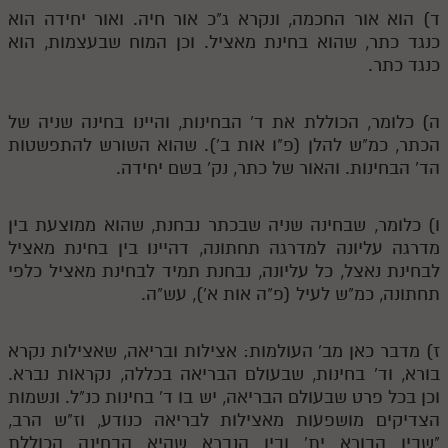
לאתר ספר הרב
ד) הוא אור החכמה, ונקרא ג"כ אור חיה. ואור יחידה הוא
כנגד כתר, שהוא בחינת מאציל. וכן המוח שבעצמות, הוא
דף היומי בזוהר הקדוש
כנגד כתר.
ה) כלומר, הכוללת את ד' הבחינות, והיינו בחינה שניה של
הכתר, כמ"ש להלן (פ"ו אות ב'). שהוא השורש להתפשטות
הד' הבחינות. והאור של כתר, נק' בשם יחידה.
ו) כלומר, שבחינה שניה שבכתר נבחנת, שהוא ממוצעת בין
מדרגה עליונה למדרגה תחתונה, דהיינו בין בחינת מאציל
לבחינת נאצל, כל עליונה, נבחנת תמיד לבחינת מאציל כלפי
תחתונה, כמ"ש לעיל (פ"ה אות א'), עש"ה.
ז) מדבר כאן מב' העולמות: אצילות ובריאה, שאצילות נקרא
בורא, וד' בחינות, שבעולם הבריאה בכללה, נקראות נברא.
וכן בכל פרט שבעולם הבריאה, יש בו ד' בחינות כנ"ל. ונשמות
הצדיקים מושפעות מאצילות לבריאה כנודע, וז"ש הרב,
"שבין הבורא ית' ובין הנברא שהיא הבחינה הכוללת