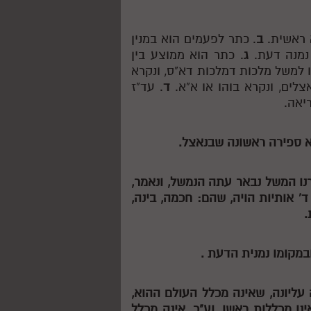
א ראשית.
ב
. כתר לפעמים הוא במנין
 נמנה דעת.
ג
. כתר הוא ממוצע בין
נו למשל מלכות דמלכות דא"ס, ונקרא
צלים, ונקרא בוהו או א"א.
ד
. עד"ז
יאה.
יא ספירה ראשונה שבנאצל.
נו המשל נבאר עתה הנמשל, ונאמר,
' אותיות הויה, שהם: חכמה, בינה,
.
ובמקומו נמנית הדעת .
עליונה, שאינה מכלל העולם ההוא,
ו מכללות ראשו, וע"כ, אינה מכלל