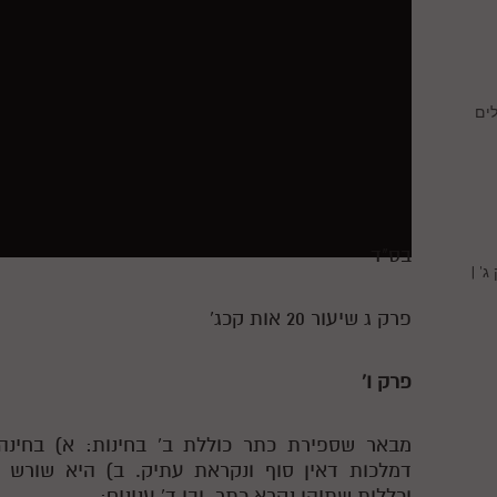
ים
בס"ד
' |
פרק ג שיעור 20 אות קכג'
פרק ו'
מבאר שספירת כתר כוללת ב' בחינות: א) בחינה 
דמלכות דאין סוף ונקראת עתיק. ב) היא שורש ה
וכללות שתיהן נקרא כתר. ובו ד' ענינים: