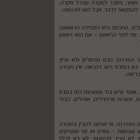
 חומר, מעבר למקרה שבכל מקרה,
 להתקשר לדבר, אבל הוא לא נמנה.
 4 אותיות כנגד ח"ב תו"מ. החכמה היא הספירה הראשונה
ומי לפני הראשון – אם הוא ראשון
.
ופר עד 20 ומציין 21. מהו ה-20? כתר המדרגה הבא מהעליון ולא שייך
 בא בצורת זיווג דהכאה. אין חקירה
ריאה.
 אומר שיש בח' ממוצעת כמו בטבע
, שערות וציפרניים, אוהלים. הבח'
 המדרגה. אי אפשר להבין בחקירה
מה מתחיל את הנקודה. לא עניין של שכל. כמו בחג שבועות – מונים 49 עד שמגיעים
מדרגת ה-50 שבא ממילא. לא צריך להימנות. לא בא לכלל