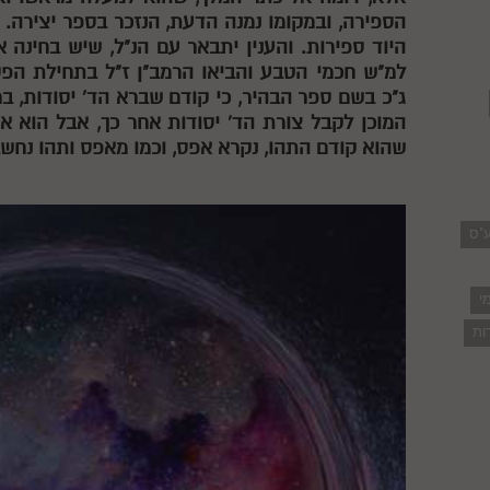
הספירה, ובמקומו נמנה הדעת, הנזכר בספר יצירה. ו
היוד ספירות. והענין יתבאר עם הנ"ל, שיש בחינה א
למ"ש חכמי הטבע והביאו הרמב"ן ז"ל בתחילת הפסו
ג"כ בשם ספר הבהיר, כי קודם שברא הד' יסודות, בר
המוכן לקבל צורת הד' יסודות אחר כך, אבל הוא אי
שהוא קודם התהו, נקרא אפס, וכמו מאפס ותהו נחשבו
ע"ס
י
ות