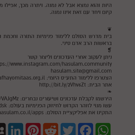
היות והוא נמצא אבל לא נמנה. ויתרה מכך, אפילו מ
קיום ויחד עם זאת אינו נמנה.
❦
בית מדרש הסולם ללימוד פנימיות התורה וחכמת 
בראשות הרב אדם סיני.
❡
ניתן לעקוב אחרי העדכונים וליצור קשר
tps://www.instagram.com/hasulam.community
hasulam.site@gmail.com
הצטרפו ללימוד התע״ס היומי: https://dafhayomitaas.org.il
אתר הבית: http://bit.ly/2Vhv6Zt
❧
הירשמו לקבלת עדכונים ושיעורים נבחרים: https://goo.gl/VAJgMz
עשו מנוי לזוהר הקדוש לחיזוק הפנימיות בעולם: https://goo.gl/cPLdsk
התקינו את אפליקציית הסולם: http://www.hasulam.co.il/apps
L
P
R
T
F
W