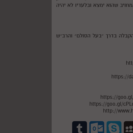
מחויב שהוא ימצא ובלעדיו לא יהיה
הקבלה בדרך ״בעל הסולם״ והרב״ש
ht
T
O
S
M