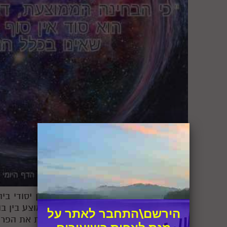
סיכום:
התחלנו פרק ו' בו לומדים רעיון יסודי ב
מעל הראש ואינו חלק מהבריאה, אלא ממוצע בין בור
הירשם\התחבר לאתר על
שייך אבל לא נספר כי לספור אומר לראות את הפר