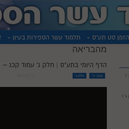
הזמן סט תע"ס
תלמוד עשר הספירות בעיון
א
מהבריאה
הדף היומי בתע"ס | חלק ג' עמוד קכג – | ש
|
סבב -ד'
חלק ג'
יול 31, 2019
' |