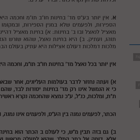
א
. אין יותר בע"ס מד' בחינות חו"ב תו"מ וחכמה הי
הספירות, ולפעמים שלא במנין הספירות, ובמקומו
מאציל לנאצל ובו ב' בחינות: א) בחינת מאציל דהיי
תוהו, ועתיק. ב) היא בחינת נאצל, שהוא שורש הנא
מלכות דמלכות דעולם אצילות היא עתיק בעולם הבר
ות
אין יותר בכל נאצל מד' בחינות חו"ב תו"מ, וחכמה ה
א) ועתה נחזור לדבר בעולמות העליונים, אחר שבאר
ת
כי
א
הנמשל אינו רק מד' בחינות יסודות לבד, שהם ד
ת"ת, ומלכות, כנ"ל, ע"כ נמצא שהחכמה נקרא ראשית
הכתר, לפעמים נמנה בין הע"ס, ולפעמים אינו נמנה, 
ב) גם בזה תבין מ"ש, כי לעולם
ב
הכתר הוא בחינה 
אלא, דומה אל כתר המלך, שהוא למעלה מראשו ואינ