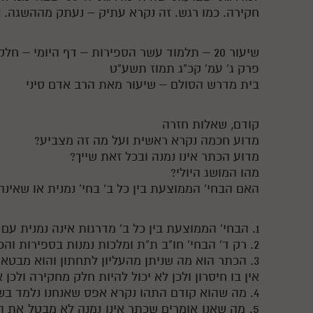
חקירה. כמו רגש. זה נקרא עתיק – נעתק מההשגה. 
שיעור 20 – תלמוד עשר הספירות – דף היומי – חלק ג'
פרק ג' עמ' קכ"ג תמוז תשע"ט
בית מדרש הסולם – שיעור מאת הרב אדם סיני
קודם, שאלות חזרה
מדוע חכמה נקרא ראשית ועל מה זה מצביע?
מדוע הכתר אינו נמנה ובכל זאת שייך?
מהו המושג היולי?
האם הבחי' הממוצעת בין כל ב' בחי' נמנית או שאינה
1. הבחי' הממוצעת בין כל ב' מדרגות אינה נמנית עם המדרגה שמתחתיה
2. רק ד' הבחי' חו"ב ת"ת ומלכות נמנות בספירות והכתר נמצא אך אינו נמנה
3. הכתר הוא מה שניתן מהעליון לתחתון והוא מבטא בצד האמונה מעבר לכל חקירה.
אין בו חיסרון ולכן לא יכול להיות חלק מחקירה ולכן א
4. מה שהוא קודם התהו נקרא אפס שאנחנו נלמד בשיעור הבא
5. מה שאנו אומרים שכתר אינו נמנה לא מבטל את 