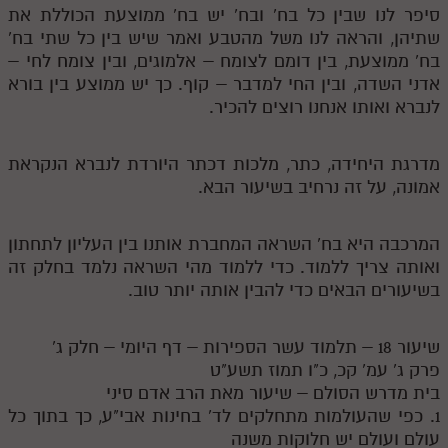
סיפר לנו שבין כל בח' ובח' יש בח' ממוצעת הכוללת את
שתיהן, והראה לנו משל מהטבע ואמר שיש בין כל שתי בח'
בח' ממוצעת, בין דומם לצומח – אלמוגים, ובין צומח לחי –
אדני השדה, ובין החי למדבר – קוף. כך יש ממוצע בין בורא
לנברא ואותו אנחנו רוצים להכיר.
מדרגת היחידה, כתר, מלכות דכתר היורדת לנברא הנקראת
אמונה, על זה נרחיב בשיעור הבא.
המרכבה היא בח' השראה המחברת אותנו בין העליון לתחתון
ואותה צריך ללמוד. כדי ללמוד מהי השראה נלמד בחלק זה
בשיעורים הבאים כדי להבין אותה יותר טוב.
שיעור 18 – תלמוד עשר הספירות – דף היומי – חלק ג'
פרק ג' עמ' קכ, כ"ו תמוז תשע"ט
בית מדרש הסולם – שיעור מאת הרב אדם סיני
1. כפי שהעולמות מתחלקים לד' בחינות אבי"ע, כך בתוך כל
עולם ועולם יש חלוקות משנה