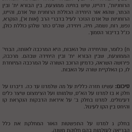
הרוחניות", דהיינו, שיש בחינה ממוצעת, בין הבורא ית' ובין
הכתר, שהוא אור היחידה הכוללת הרוחנית של אדם, והיינו,
הרוחניות של אדם הנזכר לעיל בדברי הרב (אות א'), הנקרא,
נפש, רוח, נשמה, חיה. ויחידה, שה"ס כתר שלהן כוללת כולן,
כנ"ל בדיבור הסמוך.
ח) כלומר, שהיחידה של האבות, היא המרכבה לאותה, הבחי'
הממוצעת, שבין הבורא ית' ובין היחידה שבהם. מרכבה,
פירושה השראה, כדמיון הרוכב השורה על המרכבה המיוחדת
לו, כן האלקיית שורה על האבות.
סיכום:
עשינו חזרה כללית על מה שלמדנו עד כה. דיברנו על
חלק א בו למדנו על הא"ס, שלמותו ועל הצימצום שיצר כלים
דעיגולים. למדנו בחלק ב' על אידאת הדבקות הנקראת קו
והיחס בין הקו לעיגול.
בחלק ג למדנו על התפשטות האור המחלקת את כלל
הבריאה לעולמות בהם חלוקת משנה.