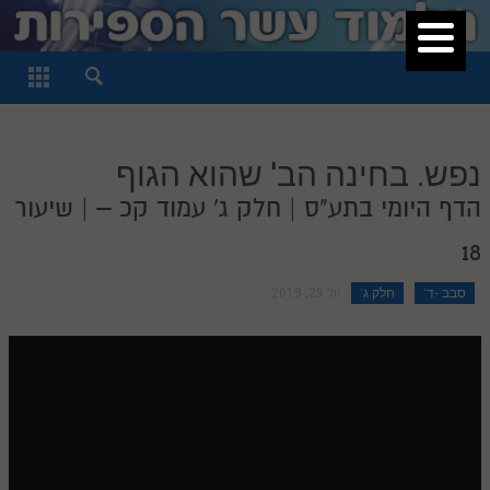
סגור
דף היומי
חלק א
נפש. בחינה הב' שהוא הגוף
חלק ב
הדף היומי בתע"ס | חלק ג' עמוד קכ – | שיעור
חלק ג
18
חלק ד
סבב -ד'
חלק ג'
חלק ה
יול 29, 2019
חלק ו
חלק ז
חלק ח
חלק ט