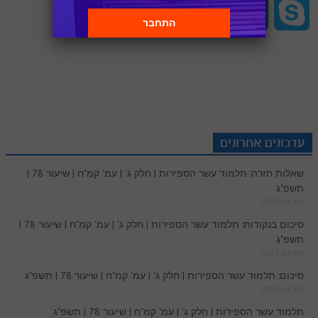
S
V
P
T
O
S
S
n
n
d
i
c
a
h
i
r
u
u
k
p
k
t
d
t
e
t
a
b
i
m
t
y
a
e
e
i
t
b
s
r
e
n
b
l
p
c
d
r
t
e
o
A
עדכונים אחרונים
e
r
t
l
o
e
שאלות חזרה: תלמוד עשר הספירות | חלק ג' | עמ' קמ"ח | שיעור 78 |
e
I
e
r
o
p
תשפ"ג
r
o
אוג 14, 2023
n
s
k
p
סיכום בנקודות: תלמוד עשר הספירות | חלק ג' | עמ' קמ"ח | שיעור 78 |
k
תשפ"ג
t
אוג 14, 2023
.
סיכום: תלמוד עשר הספירות | חלק ג' | עמ' קמ"ח | שיעור 78 | תשפ"ג
אוג 14, 2023
c
תלמוד עשר הספירות | חלק ג' | עמ' קמ"ח | שיעור 78 | תשפ"ג