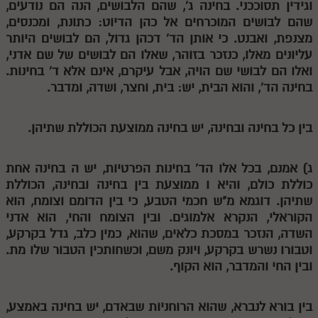
וגידין תסוככני. בחינה ג', שהם הלבושים, הנה הם נודעים,
מנוע חיפוש בספרים
שהם לבושים המוכרחים אל כהן הדיוט: כתונת, ומכנסים,
מצנפת, ואבנט. כי אותן הד' דכהן גדול, הם לבושים היותר
תלמוד עשר הספירות בעיון
עליונים מאלו, כנזכר בזוהר, שאלו הם לבושים של שם אדני,
ואלו הם לבושי שם הויה, אבל עיקרם, אינם אלא ד' בחינות.
תלמוד עשר הספירות חלק א
בחינה הד', והוא הבית, יש: בית, וחצר, ושדה, ומדבר.
תע"ס חלק ב' עיון
בין כל בחינה ובחינה, יש בחינה ממוצעת הכוללת שתיהן.
תע"ס חלק ג' עיון
תלמוד עשר הספירות חלק ד
ג) אמנם, בכל אלו הד' בחינות הפרטיות, יש
ה
בחינה אחת
כוללת כולם, והיא
ו
ממוצעת בין בחינה ובחינה, הכוללת
תלמוד עשר הספירות חלק ה
שתיהן. דוגמא מ"ש חכמי הטבע, כי בין הדומם וצומח, הוא
תלמוד עשר הספירות חלק ו
הקוראלי, הנקרא אלמוגים. ובין הצומח והחי, הוא אדני
השדה, הנזכר במסכת כלאים, שהוא, כמין כלב, גדל בקרקע,
תלמוד עשר הספירות חלק ז
וטבורו נשרש בקרקע, ויונק משם, וכשחותכין הטבור שלו מת.
תלמוד עשר הספירות חלק ח
ובין החי והמדבר, הוא הקוף.
תלמוד עשר הספירות חלק ט
בין בורא לנברא, שהוא הרוחניות שבאדם, יש בחינה באמצע,
תלמוד עשר הספירות חלק י