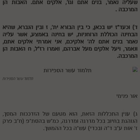
שעליה נאמר, בנים אתם וגו', אלקים אתם. האבות הן
המרכבה .
תלמוד עשר הספירות חלק יא
תלמוד עשר הספירות חלק יב
ד) וכעד"ז יש בכאן, כי בין הבורא ית',
ז
ובין הנברא, שהיא
הבחינה הכוללת הרוחניות, יש בחינה באמצע, אשר עליה
תלמוד עשר הספירות חלק יג
נאמר בנים אתם לה' אלקיכם, אני אמרתי אלקים אתם,
תלמוד עשר הספירות חלק יד
ונאמר, ויעל אלקים מעל אברהם, ואמרו רז"ל,
ח
האבות הן
המרכבה.
תלמוד עשר הספירות חלק טו
תלמוד עשר הספירות חלק טז
תלמוד עשר הספירות
בית שער הכוונות
אודות האתר
אור פנימי
אודות האתר
ג) ענין התכללות הזאת, הוא מטעם של הזדככות המסך,
בעל הסולם
הנוהגת בחיוב בכל מדרגה ומדרגה, כמ"ש בהסת"פ (ח"ב פרק
ז' אות ע"ב ד"ה ובכדי) עש"ה בכל ההמשך.
אתר הבית