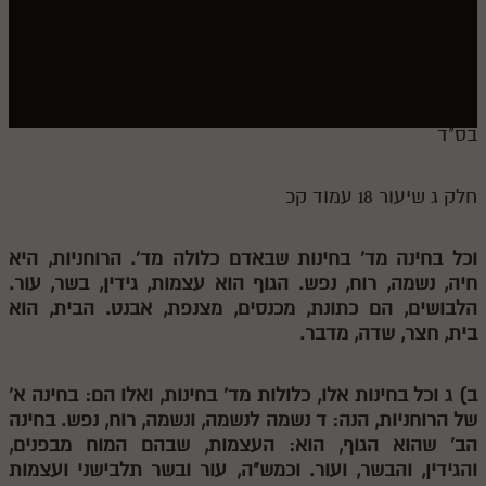
חלק י
חלק יא
חלק יב
חלק יג
בס"ד
חלק יד
חלק ג שיעור 18 עמוד קכ
חלק טו
חלק ט"ז
וכל בחינה מד' בחינות שבאדם כלולה מד'. הרוחניות, היא
חיה, נשמה, רוח, נפש. הגוף הוא עצמות, גידין, בשר, עור.
בית שער הכוונות
הלבושים, הם כתונת, מכנסים, מצנפת, אבנט. הבית, הוא
בית, חצר, שדה, מדבר.
שידור חי
הזמן סט תע"ס
ב)
ג
וכל בחינות אלו, כלולות מד' בחינות, ואלו הם: בחינה א'
של הרוחניות, הנה:
ד
נשמה לנשמה, ונשמה, רוח, נפש. בחינה
הזמן סט תלמוד עשר הספירות
הב' שהוא הגוף, הוא: העצמות, שבהם המוח מבפנים,
והגידין, והבשר, ועור. וכמש"ה, עור ובשר תלבישני ועצמות
ספרים להורדה