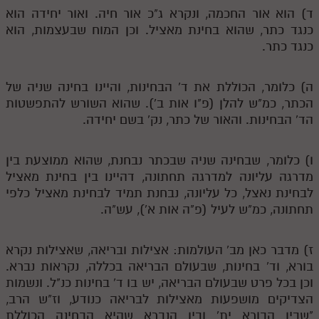
לאתר ספר הרב
ד) הוא אור החכמה, ונקרא ג"כ אור חיה. ואור יחידה הוא
כנגד כתר, שהוא בחינת מאציל. וכן המוח שבעצמות, הוא
דף היומי בזוהר הקדוש
כנגד כתר.
ה) כלומר, הכוללת את ד' הבחינות, והיינו בחינה שניה של
הכתר, כמ"ש להלן (פ"ו אות ב'). שהוא השורש להתפשטות
הד' הבחינות. והאור של כתר, נק' בשם יחידה.
ו) כלומר, שבחינה שניה שבכתר נבחנת, שהוא ממוצעת בין
מדרגה עליונה למדרגה תחתונה, דהיינו בין בחינת מאציל
לבחינת נאצל, כל עליונה, נבחנת תמיד לבחינת מאציל כלפי
תחתונה, כמ"ש לעיל (פ"ה אות א'), עש"ה.
ז) מדבר כאן מב' העולמות: אצילות ובריאה, שאצילות נקרא
בורא, וד' בחינות, שבעולם הבריאה בכללה, נקראות נברא.
וכן בכל פרט שבעולם הבריאה, יש בו ד' בחינות כנ"ל. ונשמות
הצדיקים מושפעות מאצילות לבריאה כנודע, וז"ש הרב,
"שבין הבורא ית' ובין הנברא שהיא הבחינה הכוללת