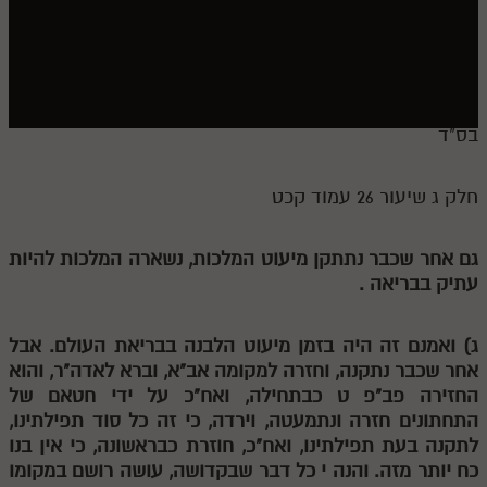
חלק י
חלק יא
חלק יב
חלק יג
בס"ד
חלק יד
חלק ג שיעור 26 עמוד קכט
חלק טו
חלק ט"ז
גם אחר שכבר נתתקן מיעוט המלכות, נשארה המלכות להיות
עתיק בבריאה .
בית שער הכוונות
שידור חי
ג) ואמנם זה היה בזמן מיעוט הלבנה בבריאת העולם. אבל
אחר שכבר נתקנה, וחזרה למקומה אב"א, וברא לאדה"ר, והוא
הזמן סט תע"ס
החזירה פב"פ
ט
כבתחילה, ואח"כ על ידי חטאם של
התחתונים חזרה ונתמעטה, וירדה, כי
זה כל סוד תפילתינו,
הזמן סט תלמוד עשר הספירות
לתקנה בעת תפילתינו, ואח"כ, חוזרת כבראשונה, כי אין
בנו
כח יותר מזה. והנה
י
כל דבר שבקדושה, עושה רושם במקומו
ספרים להורדה