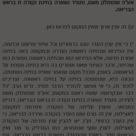
אע"פ שנסתלק משם, ותמיד נשארה בחינת נקודה זו בראש
מנוע חיפוש בספרים
הבריאה.
תלמוד עשר הספירות בעיון
ט) זה ענין ארוך שאין המקום לפרשו כאן.
תלמוד עשר הספירות חלק א
י) כי אין ענין העדר נוהג ברוחניים וכל שינוי ומיעוט וכדומה,
תע"ס חלק ב' עיון
אין הפירוש שבחינה ראשונה נעדרה ובמקומה באה בחינה
תע"ס חלק ג' עיון
אחרת חדשה, אלא הפירוש הוא שבחינה ראשונה נשארת כמו
שהיתה, ודבר השינוי שאנו אומרים בה היא בחינה נוספת על
תלמוד עשר הספירות חלק ד
הראשונה. באופן, שבכל מקום שנאמר שאיזו בחינה נשתנתה,
הכונה היא, שנתוספה בחינה על בחינה ראשונה. וצריכים
תלמוד עשר הספירות חלק ה
לזכור זה, כי אי אפשר להזכיר הדבר תמיד. וז"ש הרב "כל
תלמוד עשר הספירות חלק ו
דבר שבקדושה עושה רושם במקומו, אע"פ שנסתלק משם
לעינינו, ותמיד נשארה בחינת נקודה זו בראש הבריאה, דהיינו
תלמוד עשר הספירות חלק ז
כמבואר, שענין עליתה של הנקודה וחזרתה למקומה
תלמוד עשר הספירות חלק ח
לאצילות, אין זה גורם שום העדר בנקודה שירדה לבריאה, כי
אין העדר ברוחני. וע"כ יש להבין ענין חזרתה של הנקודה
תלמוד עשר הספירות חלק ט
לאצילות, לענין נוסף שנתחדש, כמו המדליק נר מנר ואין
הראשון חסר, באופן שהנקודה נשארת בראש הבריאה, וגם
תלמוד עשר הספירות חלק י