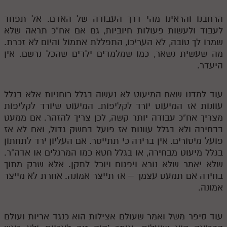
הרחבנו והראינו מהי דרך העבודה של האדם. אל תפחד
לעבוד ולעשות פעולות חיוביות, גם אם אח"כ תראה שלא
שמרו לך טובה, לא העריכו, התפללת אתמול והיום לא זכרת.
מה שעשית נשאר, כמו שמלמדים ילדים שהכל נרשם. אין
היעדר.
עוד למדנו שאם המיעוט לא נעשה בגלל רוחניות אלא בגלל
עוונות אז המיעוט יורד לקליפות. המיעוט שיורד לקליפות
מצריך אח"כ עבודה יותר קשה, לכן צריך להזהר. אם ממעט
בבחירה ולא בגלל עוונות אז פועל בחשק גדול, ואם לא אז
פועל מיסורים. אין ברירה כי תתייסר. אם העליון ירד לתחתון
בגלל מיעוט מבחירה, או בגלל חטא כמו המרגלים או אדה"ר.
שלא יאמר שלא נורא ויפגום ויוכל לתקן. אלא שרק מתוך
בחירה אם תמעט עצמך – אז תייצר אמונה. אחרת לא מייצר
אמונה.
עוד סיפר משל ואמר שעולם אצילות הוא כנגד אריות ועולם