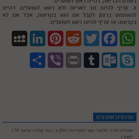
בעולם הבריאה, דהיינו ראש לשועלים
8. עדיף להיות זנב לאריות ולא ראש לשועלים, דהיינו
להשתמש ברצון לקבל אם הוא בקדושה, אבל אם לא
בקדושה אז עדיף להיות ראש לשועלים.
M
L
P
R
T
F
W
y
i
i
e
w
a
h
S
V
P
T
O
S
S
n
n
d
i
c
a
h
i
r
u
u
k
p
k
t
d
t
e
t
a
b
i
m
t
y
a
e
e
i
t
b
s
r
e
n
b
l
p
c
d
r
t
e
o
A
עדכונים אחרונים
e
r
t
l
o
e
שאלות חזרה: תלמוד עשר הספירות | חלק ג' | עמ' קמ"ח | שיעור 78 |
e
I
e
r
o
p
תשפ"ג
r
o