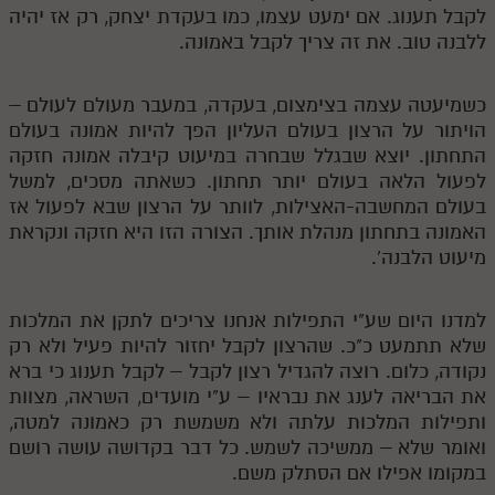
לקבל תענוג. אם ימעט עצמו, כמו בעקדת יצחק, רק אז יהיה
ללבנה טוב. את זה צריך לקבל באמונה.
כשמיעטה עצמה בצימצום, בעקדה, במעבר מעולם לעולם –
הויתור על הרצון בעולם העליון הפך להיות אמונה בעולם
התחתון. יוצא שבגלל שבחרה במיעוט קיבלה אמונה חזקה
לפעול הלאה בעולם יותר תחתון. כשאתה מסכים, למשל
בעולם המחשבה-האצילות, לוותר על הרצון שבא לפעול אז
האמונה בתחתון מנהלת אותך. הצורה הזו היא חזקה ונקראת
מיעוט הלבנה'.
למדנו היום שע"י התפילות אנחנו צריכים לתקן את המלכות
שלא תתמעט כ"כ. שהרצון לקבל יחזור להיות פעיל ולא רק
נקודה, כלום. רוצה להגדיל רצון לקבל – לקבל תענוג כי ברא
את הבריאה לענג את נבראיו – ע"י מועדים, השראה, מצוות
ותפילות המלכות עלתה ולא משמשת רק כאמונה למטה,
ואומר שלא – ממשיכה לשמש. כל דבר בקדושה עושה רושם
במקומו אפילו אם הסתלק משם.