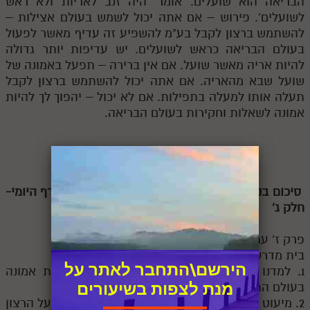
הבריאה הוא שועלים. אומר 'היה זנב לאריות ולא ראש
לשועלים'. פירוש – אם אתה יכול לשמש בעולם אצילות –
להשתמש ברצון לקבל בע"מ להשפיע זה עדיף מאשר לפעול
בעולם הבריאה כראש לשועלים. יש עדיפות יותר גדולה
להיות אריה מאשר שועל. אם אין ברירה – תפעל באמונה של
שועל שבא מהאריה. אם אתה יכול להשתמש ברצון לקבל
תעלה אותו למעלה בתפילות. אם לא יכול – יהפוך לך להיות
אמונה לשאלות וחקירות בעולם הבריאה.
סיכום בנקודות שיעור 26- תלמוד עשר הספירות- דף היומי-
חלק ג'
פרק ז' עמוד קכ"ט. ו' אב תשע"ט
בית מדרש הסולם- שיעור מאת הרב אדם סיני
הירשם\התחבר לאתר על
1. למדנו שעל ידי מיעוט הלבנה, היא ירדה להיות אמונה
מנת לצפות בשיעורים
בעולם התחתון ממנה.
2. מיעוט הלבנה, שהוא מיעוט המלכות, הוא הויתור על הרצון