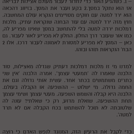
– 1. כשהגיע האור כדי לחדור לעבור מעולם אצילות לבריאה
אז הוא נתקל במסך.2 בקע ועבר את המסך. בזיווג דהכאה
הוא ירד למטה עם חוקים מסויימים הנקרא עולם המחשבה.
חוץ מזה ירד למטה עם עוד הבחנה שנקראת עתיק. מלכות
דמלכות ירדה למטה בלי להתחשב במסך שאינו מפריע לה,
כמו אור שעובר דרך החלון. החלון לא מפריע לאור לעבור. גם
כאן – המסך לא מפריע למסורת לאמונה לעבור דרכו. אלו 2
הבח' הנקראות תוהו ובוהו.
למדנו מי זו מלכות דמלכות דעתיק שגדלה מאצילות, סוד
הלבנה שאמרו לה 'תמעטי עצמך'. אמרה הלבנה 'אין שני
כתרים משתמשים בכתר אחד. עשית אותי גדולה וגם את
החמה גדולה. מי ישלוט – ההשפעה או הקבלה בעולם.
הלבנה היא קבלה והשמש השפעה. מעטי עצמך ושימי עצמך
תחת ההשפעה. שואלת מדוע, רק כי שאלתי? עונה לה
שלטובתה לא תוכל להשתמש בכח הקבלה אם לא תרד
למטה'.
כדי לקבל את הרעיון הזה, המנוגד לנפש האדם כי רוצה