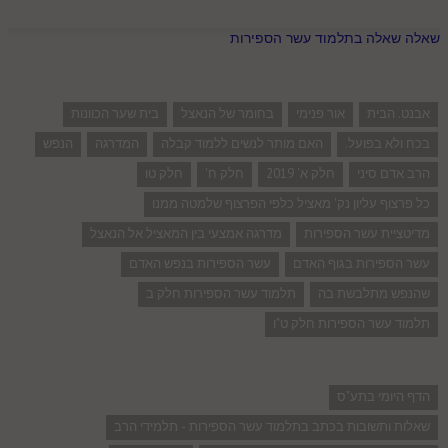
שאלה שאלה בתלמוד עשר הספירות
אבנט. הבית
אור פנימי
בחומר של הנאצל
בית שער הכוונות
בכח ולא בפועל.
האם מותר לנשים ללמוד קבלה
המדרגה
הנפש
הרב אדם סיני
חלק א' 2019
חלק ח'
חלק טו
כל פרצוף עליון נק' מאציל כלפי הפרצוף שלמטה ממנו
מדיטציית עשר הספירות
מדרגה אמצעי בין המאציל אל הנאצל
עשר הספירות בגוף האדם
עשר הספירות בנפש האדם
שהנפש מתלבשת בה
תלמוד עשר הספירות חלק ב
תלמוד עשר הספירות חלק ט"ו
הדף היומי בתע"ס
שאלות ותשובות בכתב בתלמוד עשר הספירות - תלמידי הרב