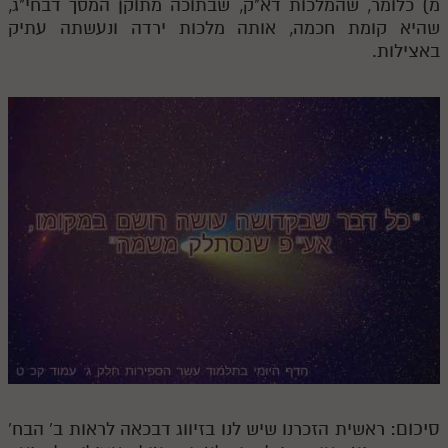
מ) כלומר, שהמלכות דא"ק, שבתוכה מתוקן המסך דבחי"ג,
שהיא קומת חכמה, אותה מלכות ירדה ונעשתה עתיק
באצילות.
סיכום:
ראשית הזכרנו שיש לנו בזיווג דבכאה לראות ב' הבח'