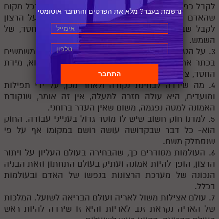
לקבל כפי שהיה בצמצום, כפי שהיה בעקידה וכן בכל מקום
נרשמת בעבר? מלא את הפרטים והתחבר אוטומטי
שהאדם מתוך מחשבה ומתוך בחירה מוכן לוותר על הרצון
לקבל שבו ולהיות תחת הרצון להשפיע, מידת החסד, של
השמש.
3. על הטענה של הלבנה, שאמרה – אין שני מלכים משמשים
בכתר אחד, אמר לה – את צודקת וכדאי לך שהוא, מידת
החסד, צד הבורא, צד העליון, ימשול בך.
4. מה שירדה לבחינת נקודה ולאחר מכן, על ידי תפילות
ומועדים, היא עולה חזרה למעלה, אין זה אומר, שנקודת
האמונה למטה נפגמה, משום שאין העדר ברוחני.
5. למדנו חוק חשוב שיש לו מוסר גדול בענייני עבודה. החוק
הוא- כל דבר שבקדושה עושה רושם במקומו אף על פי
שנסתלק משם.
6. העולמות מסודרים כך, שהבחירה בעולם העליון על ויתור
הרצון, הופך להיות אמונה ועתיק בעולם התחתון וזאת הבניה
הנכונה של מערכת הרצונות בנפשו של האדם ובעולמות
בכלל.
7. עולם אצילות משול לאריה ועולם הבריאה לשועל. המלכות
של האריה נקראת זנב לאריות והיא זו שירדה להיות ראש