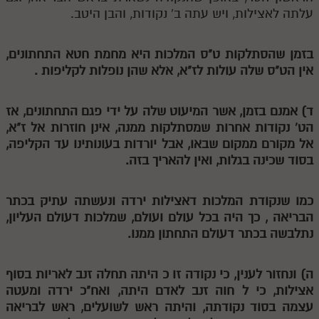
עלתה לאצילות, ויש עתה ב' נקודות, והבן היטב.
תלמוד עשר הספירות חלק יא
תלמוד עשר הספירות חלק יב
בזמן שהסתלקות ט"ס המלכות היא מחמת חטא התחתונים,
אין הט"ס שלה עולות לז"א, אלא שהן נופלות לקליפות .
תלמוד עשר הספירות חלק יג
תלמוד עשר הספירות חלק יד
ד) אמנם בזמן, אשר המיעוט שלה על ידי פגם התחתונים, אז
הט'
נקודות אחרות שמסתלקות ממנה, אינן חוזרות אל ז"א,
תלמוד עשר הספירות חלק טו
אל מקורם ממקום שבאו, אבל יורדות בעונותינו עד הקליפה,
תלמוד עשר הספירות חלק טז
בסוד שכינה בגלות, ואין להאריך בזה.
בית שער הכוונות
כמו שנקודת המלכות דאצילות ירדה ונעשתה עתיק בכתר
אודות האתר
הבריאה , כך היה בכל עולם ועולם,
שמלכות דעולם העליון,
נתלבשה בכתר דעולם התחתון ממנו.
אודות האתר
בעל הסולם
ה) ונחזור לענין, כי נקודה זו
כ
היתה תחלה זנב לאריות בסוף
אצילות, כי
ל
חוה זנב לאדם היתה, ואח"כ ירדה ומעטה
אתר הבית
עצמה בסוד נקודתה,
והיתה ראש לשועלים, ראש לבריאה