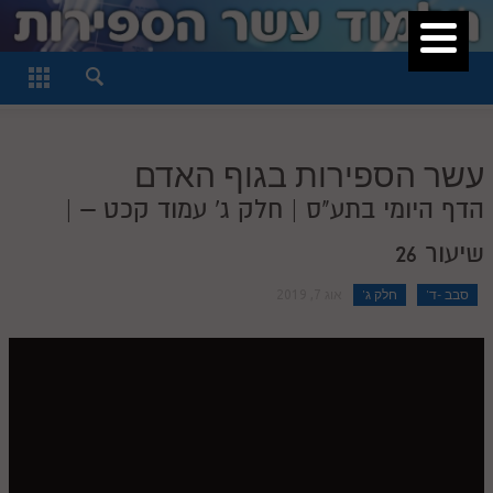
סגור
דף היומי
חלק א
עשר הספירות בגוף האדם
חלק ב
הדף היומי בתע"ס | חלק ג' עמוד קכט – |
חלק ג
שיעור 26
חלק ד
סבב -ד'
חלק ג'
חלק ה
אוג 7, 2019
חלק ו
חלק ז
חלק ח
חלק ט