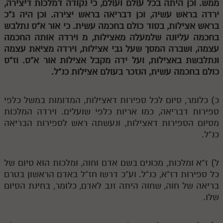
ממש. וכן היתה בכל עולם ועולם, כי נקודה דמלכות דיצירה,
לאתר ספר הרב
ירדה בראש עשיה, וכן דבריאה בראש יצירה. וכן היה ג"כ
דף היומי בזוהר הקדוש
בראש אצילות, בסוד כולם בחכמה עשית. כי אור א"ס נתלבש
בחכמה עליונה שלמעלה מאצילות,
מ
וירדה אותה החכמה
עצמה, ושברה
המסך שעל גבי אצילות, וירדה מציאת עצמה
ונתלבשת באצילות, ועל ידה מקבל אצילות אור א"ס. וז"ס
כולם בחכמה עשית, הנזכר בעולם אצילות כנ"ל.
כ) כלומר, סיום לכל ספירות דאצילות, המדומות במשל כלפי
ספירות דבריאה, כמו אריות כלפי שועלים. וירדה המלכות
מסיום הספירות דאצילות, ונעשתה ראש לספירות הבריאה
כנ"ל.
ל) ז"א ומלכות, מכונים בשם אדם וחוה, ומלכות הוא סיום של
כל ספירות דז"א, כנ"ל. וע"כ דרשו חז"ל באדם הראשון בטרם
בריאה של חוה, שחוה היתה זנב לאדם, כלומר, בחינת הסיום
שלו.