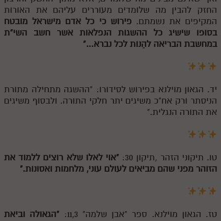
החזק להבין מה שלומדים מעוררים עליהם את האורות
המקיפים את נשמתם.
פירוש כי כל אדם מישראל מובטח
בסופו שישיג כל ההשגות הנפלאות אשר חשב השי"ת
במחשבת הבריאה להַנות לכל נברא…"
יד. הגאון מוילנא בפירוש לסידורו: "ההשגה מתחילה מתורת
הניסתר ורק אח"כ משיגים יתר חלקי התורה. ולבסוף משיגים
את התורה הנגלית."
טו. תיקוני הזהר ,תיקון 30:
"אוי לאלו שלא רוצים ללמוד את
הזוהר מפני שהם מביאים לעולם עוני, מלחמות ואסונות."
טז. הגאון מוילנא. ספר "אבן שלמה" 11,3:
"הגאולה וביאת