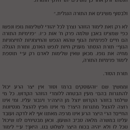
ולבסוף משיגים את התורה הנגלית.״
לא רק זאת לימוד הזוהר נצרך לכל יהודי לשלימות גופו ונפשו
כפי שמצינו באבן שלמה פרק ח' אות כ״ו: ״פנימיות התורה
הם חיים לפנימיות הגוף שהוא הנפש והחיצוניות לחיצוניות
הגוף״ תורת הנסתר מעניק חיות לנפש האדם, ותורת הנגלה
מחיה את גופו. מכאן שאין שלימות לאדם רק ע״י תוספת
לימוד פנימיות התורה,
תורת הסוד.
וממשיך שם ״והעוסקים ברמז וסוד אין יצר הרע יכול
להתגרות בהם״ מעין הבטחה ללומדי הזוהר הקדוש. כל מי
שילמד בזוהר הקדוש ינצל מן היצה״ר ויגבור עליו. ומי אינו
רוצה להנצל מתגרות היצר? מי אינו חפץ להנצל מנסיונות
החיים? הרי היצר הרע אינו מרפה מאתנו אף לא לדקה ועובד
עלינו במשרה מלאה סביב השעון. וכאן מבטיחים לנו שיכול
נוכל לו ולא יהיה בכוח היצר לשלוט בנו. היאך? ע״י לימוד