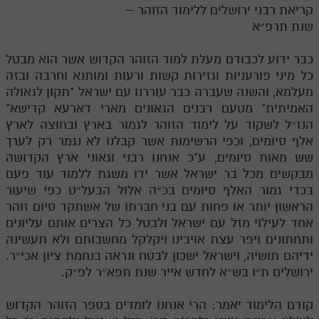
קריאת רבני ירושלים ללימוד הזוהר –
שנת תרפ״א
כבר ידוע לכבודם מעלת למוד הזוהר הקדוש אשר הוא מבטל
כל מיני פורעניות וגזירות קשות ורעות ומותנא וחרבה ובזה
מעלמא, והשנה שעברה כבר עוררנו עם ישראל "תקון לגאולה
האמיתית" מטעם רבנים הגאונים מארי דארעא קדישא"
הנז״ל לשקוד על לימוד הזוהר לגמור בארץ ובחוצה לארץ
אלף סיומים, וכפי הרשימות אשר קבלנו לא נגמר רק לערך
שש מאות סיומים, ע"כ אנחנו רבני וגאוני ארץ הקדושה
מבקשים מכל בר ישראל אשר ידו משגת ללמוד עוד פעם
בכדי גמור האלף סיומים בכ״ה אלול הבעל״ט כפי שיעור
הראשון יותר או פחות עם בני חברתו של אשתקד סיום זוהר
אחד לעילוי מזל עם ישראל ולבטל כל הצרים אותם עליונים
ותחתונים ויפר עצת אויבינו ויקלקל מחשבותם ולא תעשינה
ידיהם תושיה, וישראל ישכון לבטח ונראה בנחמת ציון אכי״ר.
ירושלים ת״ו בש״א לחדש אייר שנת תפא״ר לפ״ק.
קודם הלימוד יאמר: הרי אנחנו לומדים בספר הזוהר הקדוש