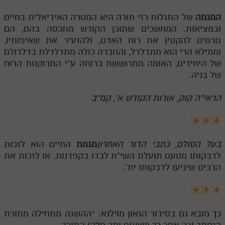
המגמה
של התגלות רזי תורה היא המטרה האידיאלית בחיים
ובמציאות. המחשכים שתוכן הקודש מתכסה בהם, הם
גורמים להקטין את רוח האדם, ולהזעיר את שאיפותיו,
וממילא הרי הוא מתדלדל, והחברה כולה מתדלדלת בדלדולם
של היחידים, האומה מתרוששת ברוחה ע"י התרוקנות הרוח
של בניה.
הראי"ה קוק, אורות הקודש א', קמ"ב
בעל הסולם, כתבי הדור האחרון
מגמת
החיים הוא לזכות
לדבקותו מטעם תועלת השי"ת לבדו בקפדנות. או לזכות את
הרבים שיגיעו לדבקותו ית'.
כך מובא גם בסידור הגאון מוילנא: ״ההשגה מתחילה מתורת
הנסתר ורק אחר כך משיגים יתר חלקי התורה.