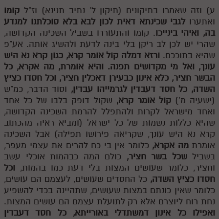
ע) וזה שאמרו בתיקונים (תיקון ל' נתיב תנינא) וז"ל
קומו
ואתערו
לגבי שכינתא דאית לכון לבא בלא סוכלתנו למנדע
בה, ואיהי בינייכו
. קומו והתעוררו בשביל השכינה הקדושה,
שהרי יש לכן לב ריקן בלי בינה לדעת ולהשיג אותה. אע"פ
שהיא בתוככם.
ורזא דמלה קול אומר קרא, כגון קרא נא היש
עונך, ואל מי מקדושים תפנה. והיא אומרת, מה אקרא, כל
הבשר חציר, כלא אינון כבעירן דאכלין חציר, וכל חסדו כציץ
השדה, כל חסד דעבדין לגרמייהו עבדין,
וסוד הדבר, כמ"ש
(ישעיה מ')
קול אומר קרא,
שקול דופק בלבו של כל אחד
ואחד מישראל לקרות ולהתפלל להרמת השכינה הקדושה,
שהיא כללות נשמות של כל ישראל (ומביא ראיה מהכתוב
קרא נא היש עונך, שקריאה פירושו תפילה) אבל השכינה
אומרת
מה אקרא,
כלומר אין בי כח להרים את עצמי מעפר,
בשביל
שכל בשר חציר,
כולם המה כבהמות אוכלי עשב
וחציר, כלומר שעושים המצות בלי דעת כמו בהמות,
וכל
חסדו כציץ השדה,
כל החסדים שעושים, לעצמם הם עושים,
כלומר שאין כונתם במצות שעושים, שתהיינה בכדי להשפיע
נחת רוח ליוצרם אלא רק לתועלת עצמם הם עושים המצות.
ואפילו כל אינון דמשתדלי באורייתא, כל חסד דעבדין