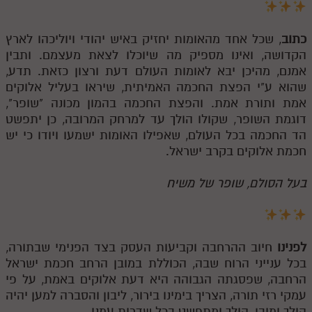
כתוב
, שכל אחד מהאומות יחזיק באיש יהודי ויוליכהו לארץ
הקדושה, ואינו מספיק מה שיוכלו לצאת מעצמם. ותבין
אמנם, מהיכן יבא לאומות העולם דעת ורצון כזאת. תדע,
שהוא ע"י הפצת החכמה האמיתית, שיראו בעליל אלוקים
אמת ותורת אמת. והפצת החכמה בהמון מכונה "שופר",
דוגמת השופר, שקולו הולך עד למרחק המרובה, כן יתפשט
הד החכמה בכל העולם, שאפילו האומות ישמעו ויודו כי יש
חכמת אלוקים בקרב ישראל.
בעל הסולם, שופר של משיח
לפנינו
חיוב ההרחבה וקביעות העסק בצד הפנימי שבתורה,
בכל ענייני הרוח שבה, הכוללת במובן הרחב חכמת ישראל
הרחבה, שפסגתה הגבוהה היא דעת אלוקים באמת, על פי
עמקי רזי תורה, הצריך בימינו בירור, ליבון והסברה למען יהיה
הולך ומובן, הולך ומתפשט בכל שדרות עמנו.