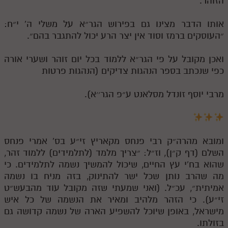
הזוהר.
אותו הדבר מצינו גם בפירוש הגר״א על משלי ה' י״ח:
״העוסקים ברמז וסוד אין יצר הרע יכול להתגבר בהם״.
ואכן מקובל על פי הגר״א ללמוד בכל יום זוהר ושערי אורה
כפי שנכתב בספר הנהגות צדיקים (הנהגות פרטות
מרבי יוסף זונדל מסלאנט ע״פ הגר׳׳א).
ומובא מהרה״ק רבי פנחס מקאריץ זי״ע בס' אמרי פנחס
השלם (דף ק״ן), וז״ל: ״צריך מלמד (לתלמידים) ללמוד זהר,
שהוא בח'י עץ החיים, שיכול להמשיך נשמה לתלמידים. כי
מה שהרב נותן שכל ישר להתינוק, בזה מניח בו נשמה
אמיתית״, עכ״ל. (ואני שמעתי שזה מקובל עוד מהבעש״ט
זי״ע). כי הזהר מלהיב ומאיר את הנשמה של כל איש
מישראל, באופן שיוכל להשפיע הארה של נשמה קדושה גם
בזולתו.