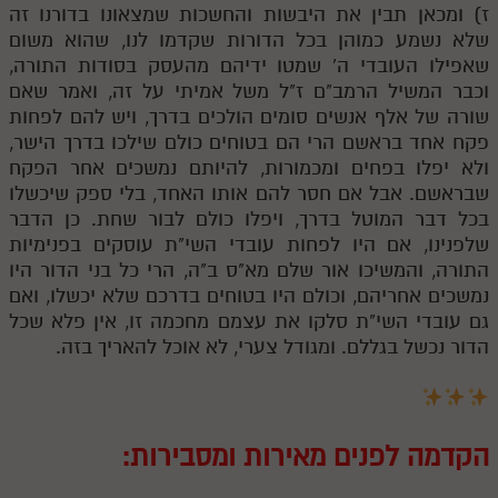
ז) ומכאן תבין את היבשות והחשכות שמצאונו בדורנו זה
שלא נשמע כמוהן בכל הדורות שקדמו לנו, שהוא משום
שאפילו העובדי ה' שמטו ידיהם מהעסק בסודות התורה,
וכבר המשיל הרמב"ם ז"ל משל אמיתי על זה, ואמר שאם
שורה של אלף אנשים סומים הולכים בדרך, ויש להם לפחות
פקח אחד בראשם הרי הם בטוחים כולם שילכו בדרך הישר,
ולא יפלו בפחים ומכמורות, להיותם נמשכים אחר הפקח
שבראשם. אבל אם חסר להם אותו האחד, בלי ספק שיכשלו
בכל דבר המוטל בדרך, ויפלו כולם לבור שחת. כן הדבר
שלפנינו, אם היו לפחות עובדי השי"ת עוסקים בפנימיות
התורה, והמשיכו אור שלם מא"ס ב"ה, הרי כל בני הדור היו
נמשכים אחריהם, וכולם היו בטוחים בדרכם שלא יכשלו, ואם
גם עובדי השי"ת סלקו את עצמם מחכמה זו, אין פלא שכל
הדור נכשל בגללם. ומגודל צערי, לא אוכל להאריך בזה.
הקדמה לפנים מאירות ומסבירות: