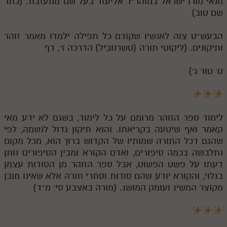
מנאי מורו ישראל במוהר״ר אליעזר בעל שם ממעזבוז. (כתר
שם טוב)
הבעש״ט צוה לאנשיו שקודם כל תפילה ילמדו מאמר זוהר
ותיקונים. (ליקוטי תורה (טשרנוביל) הדרכה ז׳, דף
ט׳ טור ג׳)
לימוד ספר הזוהר מרומם על כל לימוד, בשגם לא ידע מאי
קאמר ואף שיטעה בקריאתו. והוא תיקון גדול לנשמה, לפי
שהגם דכל התורה שמותיו של הקדוש ברוך הוא, מכל מקום
נתלבשה בכמה סיפורים, ואדם הקורא ומבין הסיפורים נותן
דעתו על פשט הפשוט, אבל ספר הזוהר מן הסודות עצמן
בגלוי, והקורא יודע שהם סודות וסתרי תורה אלא שאינו מובן
מקוצר המשיג ועומק המושג. (מורה באצבע סי׳ מ״ד)