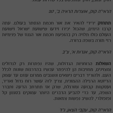
הראי"ה קוק, אוצרות הראיה ב', 317
תתחזק
ידידי להאיר את אור חכמת הנסתר בעולם. עתה
קרבו הימים, שהכול יכירו וידעו שישועת ישראל וישועת
העולם כולו תלויה רק בהופעת חכמת אור הגנוז של פנימיות
רזי תורה בשפה ברורה.
הראי"ה קוק, אגרות א', צ"ב
השאלות
הרוחניות הגדולות, שהיו נפתרות רק לגדולים
ומצוינים, מחויבות הן להיפתר עכשיו בהדרגות שונות לכלל
העם. ולהוריד דברים נישאים ונשגבים ממרום עוזם עד עומק
הדיוטא הרגילה ההמונית, צריך לזה עושר רוח גדול ואדיר,
ועסקנות קבועה ומורגלת, שרק אז תתרחב הדעה ותברר
השפה, עד כדי להביע הדברים היותר עמוקים בסגנון קל
ופופולרי, להשיב נפשות צמאות.
הראי"ה קוק, עקבי הצאן, נ"ד