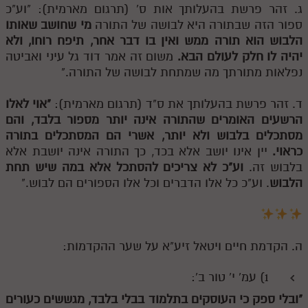
ג. זהר פרשת בהעלותך אות ס' (תרגום מארמית): "וע"כ
ספור הזה שבתורה היא לבושה של התורה
מי שחושב שאותו
הלבוש הוא תורה ממש ואין בו דבר אחר, תיפח רוחו, ולא
יהיה לו חלק לעולם הבא.
משום זה אמר דוד גל עיני ואביטה
נפלאות מתורתך מה שמתחת לבושה של התורה."
ד. זהר פרשת בהעלותך את ס"ד (תרגום מארמית):
"אוי לאלו
הרשעים האומרים שהתורה אינה יותר מספור בלבד, והם
מסתכלים בלבוש ולא יותר, אשרי הם המסתכלים בתורה
כראוי.
יין אינו יושב אלא בכד, כך התורה אינה יושבת אלא
בלבוש זה.
וע"כ לא צריכים להסתכל אלא במה שיש תחת
הלבוש
. וע"כ כל אלו הדברים וכל אלו הספורים הם לבוש."
ה. הקדמת חיים ויטאל זיע"א על שער ההקדמות:
1) עמ' י' טור ב':
"ובלי ספק כי העוסקים בתלמוד בבלי בלבד, מגששים כעורים