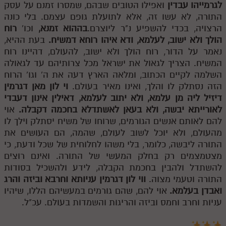
לגרמייהו עבדין
ואפילו הטובים שבהם, שמסרו זמנם על עסק
התורה, לא עשו זה, אלא לתועלת גופם עצמם. בלי כונה
הרצויה, בכדי להשפיע נ"ר ליוצרם.
בההוא זמנא,
וכו'
רוח
הולך ולא ישוב, לעלמא, ודא איהו רוחא דמשיח.
בעת ההיא,
נאמר על הדור, רוח הולך ולא ישוב, להעולם, דהיינו רוח
המשיח. הצריך לגאול את ישראל מכל צרותיהם עד לגאולה
השלמה לקיים הכתוב, ומלאה הארץ דעה את ה' וגו' הרוח
הזה נסתלק לו והלך, ואינו מאיר בעולם.
וי לון מאן דגרמין
דיזיל ליה מן עלמא, ולא יתוב לעלמא, דאילין אינון דעבדי
לאורייתא יבשה, ולא בעאן לאשתדלא בחכמה דקבלה.
אוי
להם לאותם אנשים הגורמים, שרוחו של משיח יסתלק וילך לו
מהעולם, ולא יוכל לשוב לעולם, שהמה, הם העושים את
התורה ליבשה, כלומר, בלי משהו לחלוחית של שכל ודעת, כי
מצטמצמים רק בחלק המעשי של התורה. ואינם רוצים
להשתדל ולהבין בחכמת הקבלה, לידע ולהשכיל בסודות
התורה וטעמי מצוה.
ווי לון דגרמין עניותא וחרבא וביזה והרג
ואבדן בעלמא.
אוי להם, שהם גורמים במעשיהם הללו, שיהיו
עניות וחרב וחמס וביזה והריגות והשמדות בעולם. עכ"ל.