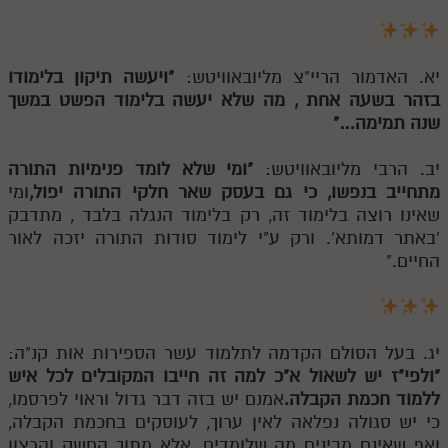
יא. האדמור הריי"צ מליובאוויטש:
"ויעשה תיקון בלימודו
בזהר בשעה אחת , מה שלא יעשה בלימוד הפשט במשך
שנה תמימה…"
יב. הרבי מליובאוויטש:
"ומי שלא לומד פנימיות התורה
מתחייב בנפשו, כי גם בעסק שאר חלקי התורה יפול,
ומי
שאינו רוצה בלימוד זה, רק בלימוד הנגלה בלבד , מתדבק
'באתר דמותא'. ורק ע"י לימוד סודות התורה יזכה לאור
החיים."
יג. בעל הסולם הקדמה לתלמוד עשר הספירות אות קנ"ה:
"ולפי"ז יש לשאול א"כ למה זה חייבו המקובלים לכל איש
ללמוד חכמת הקבלה.
אמנם יש בזה דבר גדול וראוי לפרסמו,
כי יש סגולה נפלאה לאין ערוך, לעוסקים בחכמת הקבלה,
ואף שאינם מבינים מה שלומדים, אלא מתוך החשק והרצון