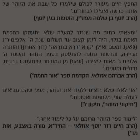
החפץ חיים מעורר לכולם שילמדו כל שבת את הזוהר של
אותה פרשה ואפילו לבחורים."
(הרב יוסף בן שלמה מפוז'ין, הוספות בנין יוסף)
"ומצאתי כתוב מה שנגזר למעלה שלא יתעסקו בחכמת
האמת בגלוי, היה לזמן קצוב עד תשלום שנת ה´ אלפים ר"נ
(1490), ומשם ואילך יקרא "דרא בתראה" (דור אחרון) והותרה
הגזירה, והרשות נתונה להתעסק בספר הזוהר ומשנת ה'
אלפים ג' מאות ליצירה (1540) מן המובחר שיתעסקו ברבים,
גדולים וקטנים."
(הרב אברהם אזולאי, הקדמת ספר "אור החמה")
"אוי לאלו שלא רוצים ללמוד את הזוהר, מפני שהם מביאים
לעולם עוני, מלחמות ואסונות."
("תיקוני הזוהר", תיקון ל')
"לימוד ספר הזוהר מרומם על כל לימוד אחר."
(הרב חיים דוד יוסף אזולאי – החיד"א, מורה באצבע, אות
מד')