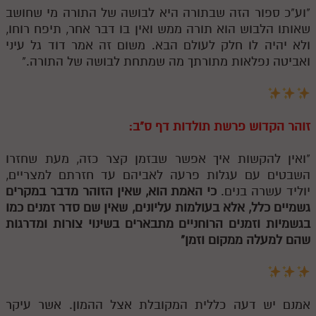
"וע"כ ספור הזה שבתורה היא לבושה של התורה מי שחושב
תלמוד עשר הספירות חלק יא
שאותו הלבוש הוא תורה ממש ואין בו דבר אחר, תיפח רוחו,
ולא יהיה לו חלק לעולם הבא. משום זה אמר דוד גל עיני
תלמוד עשר הספירות חלק יב
ואביטה נפלאות מתורתך מה שמתחת לבושה של התורה."
תלמוד עשר הספירות חלק יג
תלמוד עשר הספירות חלק יד
זוהר הקדוש פרשת תולדות דף ס"ב:
תלמוד עשר הספירות חלק טו
תלמוד עשר הספירות חלק טז
"ואין להקשות איך אפשר שבזמן קצר כזה, מעת שחזרו
השבטים עם עגלות פרעה לאביהם עד חזרתם למצריים,
בית שער הכוונות
יוליד עשרה בנים.
כי האמת הוא, שאין הזוהר מדבר במקרים
גשמיים כלל, אלא בעולמות עליונים, שאין שם סדר זמנים כמו
אודות האתר
בגשמיות וזמנים הרוחניים מתבארים בשינוי צורות ומדרגות
שהם למעלה ממקום וזמן"
אודות האתר
בעל הסולם
אתר הבית
אמנם יש דעה כללית המקובלת אצל ההמון. אשר עיקר