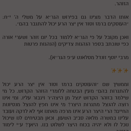
הזוהר.
אותו הדבר מצינו גם בפירוש הגר״א על משלי ה' י״ח:
״העוסקים ברמז וסוד אין יצר הרע יכול להתגבר בהם״.
ואכן מקובל על פי הגר״א ללמוד בכל יום זוהר ושערי אורה
כפי שנכתב בספר הנהגות צדיקים (הנהגות פרטות
מרבי יוסף זונדל מסלאנט ע״פ הגר׳׳א).
וממשיך שם ״והעוסקים ברמז וסוד אין יצר הרע יכול
להתגרות בהם״ מעין הבטחה ללומדי הזוהר הקדוש. כל מי
שילמד בזוהר הקדוש ינצל מן היצה״ר ויגבור עליו. ומי אינו
רוצה להנצל מתגרות היצר? מי אינו חפץ להנצל מנסיונות
החיים? הרי היצר הרע אינו מרפה מאתנו אף לא לדקה ועובד
עלינו במשרה מלאה סביב השעון. וכאן מבטיחים לנו שיכול
נוכל לו ולא יהיה בכוח היצר לשלוט בנו. היאך? ע״י לימוד