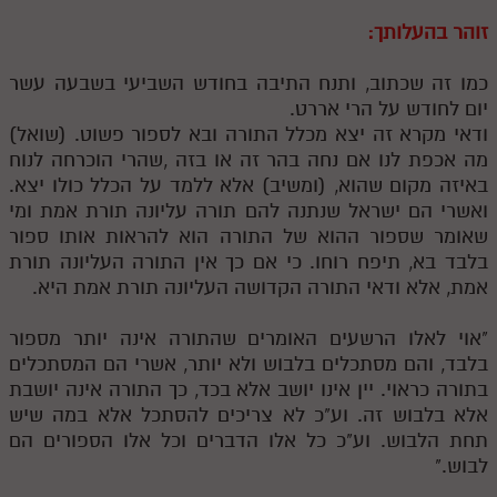
מנוע חיפוש בספרים
זוהר בהעלותך:
תלמוד עשר הספירות בעיון
כמו זה שכתוב, ותנח התיבה בחודש השביעי בשבעה עשר
יום לחודש על הרי אררט.
תלמוד עשר הספירות חלק א
ודאי מקרא זה יצא מכלל התורה ובא לספור פשוט. (שואל)
מה אכפת לנו אם נחה בהר זה או בזה ,שהרי הוכרחה לנוח
תע"ס חלק ב' עיון
באיזה מקום שהוא, (ומשיב) אלא ללמד על הכלל כולו יצא.
תע"ס חלק ג' עיון
ואשרי הם ישראל שנתנה להם תורה עליונה תורת אמת ומי
שאומר שספור ההוא של התורה הוא להראות אותו ספור
תלמוד עשר הספירות חלק ד
בלבד בא, תיפח רוחו. כי אם כך אין התורה העליונה תורת
אמת, אלא ודאי התורה הקדושה העליונה תורת אמת היא.
תלמוד עשר הספירות חלק ה
תלמוד עשר הספירות חלק ו
"אוי לאלו הרשעים האומרים שהתורה אינה יותר מספור
בלבד, והם מסתכלים בלבוש ולא יותר, אשרי הם המסתכלים
תלמוד עשר הספירות חלק ז
בתורה כראוי. יין אינו יושב אלא בכד, כך התורה אינה יושבת
תלמוד עשר הספירות חלק ח
אלא בלבוש זה. וע"כ לא צריכים להסתכל אלא במה שיש
תחת הלבוש. וע"כ כל אלו הדברים וכל אלו הספורים הם
תלמוד עשר הספירות חלק ט
לבוש."
תלמוד עשר הספירות חלק י