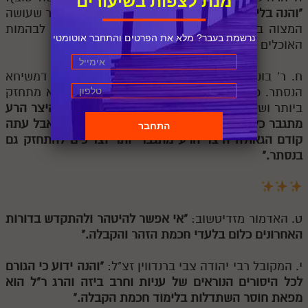
מנת לצפות בשיעורים
"והנה בלי ידיעת חכמת הקבלה הוא כבהמה
וכו' אחר שעושה
המצוה בלי טעם רק מצות אנשים מלומדה ודמיין לבהמות
נרשמת בעבר? מלא את הפרטים והתחבר אוטומטי
האוכלים חציר שאין בו טעם אכילת אדם."
ח. ר' בונם מפשיסחא זצ"ל: "אבל עתה בעקבתא דמשיחא
הנסתר. כמו שאנו רואים נר דולק וקודם שכבה הוא מתחזק
ביותר ושלהבת עולה יותר. כמו כן
מקודם לא היה היצר הרע
מתגבר כל כך, והיה די תורה בנגלה לתבלין לנגדו, אבל עתה
קודם הגאולה היצר הרע מתגבר יותר וצריכים להתחזק גם
בנסתר."
ט. האדמור מזדיטשוב:
"אי אפשר להיטהר ולהתקדש בדורות
האחרונים כלום בלעדי חכמת הזהר והקבלה."
י. המקובל רבי יהודה צבי ברנדווין זצ"ל:
"והנה ידוע כי הגורם
לכל היסורים הנוראים של עניות וחרב ביזה והרג ר"ל הוא
מפאת חוסר השתדלות בלימוד חכמת הקבלה."