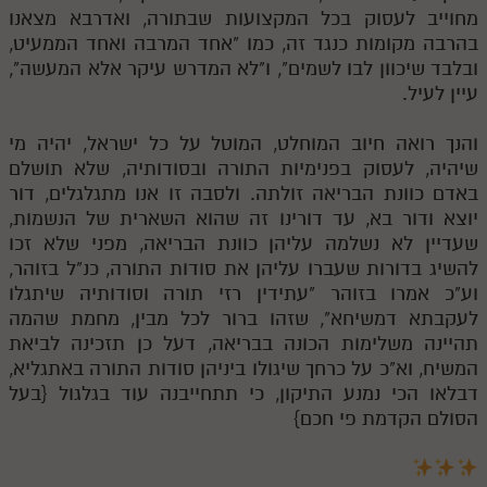
חלק י
מחוייב לעסוק בכל המקצועות שבתורה, ואדרבא מצאנו
בהרבה מקומות כנגד זה, כמו "אחד המרבה ואחד הממעיט,
חלק יא
ובלבד שיכוון לבו לשמים", ו"לא המדרש עיקר אלא המעשה",
חלק יב
עיין לעיל.
חלק יג
והנך רואה חיוב המוחלט, המוטל על כל ישראל, יהיה מי
שיהיה, לעסוק בפנימיות התורה ובסודותיה, שלא תושלם
חלק יד
באדם כוונת הבריאה זולתה. ולסבה זו אנו מתגלגלים, דור
חלק טו
יוצא ודור בא, עד דורינו זה שהוא השארית של הנשמות,
שעדיין לא נשלמה עליהן כוונת הבריאה, מפני שלא זכו
חלק ט"ז
להשיג בדורות שעברו עליהן את סודות התורה, כנ"ל בזוהר,
בית שער הכוונות
וע"כ אמרו בזוהר "עתידין רזי תורה וסודותיה שיתגלו
לעקבתא דמשיחא", שזהו ברור לכל מבין, מחמת שהמה
שידור חי
תהיינה משלימות הכונה בבריאה, דעל כן תזכינה לביאת
המשיח, וא"כ על כרחך שיגולו ביניהן סודות התורה באתגליא,
הזמן סט תע"ס
דבלאו הכי נמנע התיקון, כי תתחייבנה עוד בגלגול {בעל
הסולם הקדמת פי חכם}
הזמן סט תלמוד עשר הספירות
ספרים להורדה