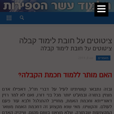
סגור
דף היומי
חלק א
ציטוטים על חובת לימוד קבלה
חלק ב
ציטוטים על חובת לימוד קבלה
חלק ג
מאמרים
אוג 8, 2019
חלק ד
חלק ה
האם מותר ללמוד חכמת הקבלה?
חלק ו
חלק ז
ובזה נתבאר קושיתינו לעיל על דברי חז"ל, דאפילו אדם
מצוין בתורה ובמע"ט יותר מכל בני דורו, ואם לא למד רזין
חלק ח
דאורייתא וחכמת האמת, מחוייב להתגלגל ולבא עוד פעם
לעולם. והקשינו: מאי שנא מקצוע זה דחכמת האמת משאר
חלק ט
המקצועות שבתורה, שלא מצאנו בשום מקום, שיהיה האדם