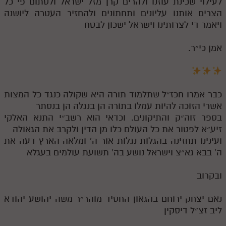
לעילוי שכינת עוזנו ולהרים קרן מזל ישראל ולסתום פי כל
הצרים אותנו עליונים ותחתונים ולהחזיר העטרה ליושנה
ויאמר די לצרותינו וישראל ישכון לבטח
אמן כי״ר.
כבר אמרו חכז״ל שתלמוד תורה היא שקולה כנגד כל המצות
אשרי הזוכה להיות עמלו בתורה הן בנגלה הן בנסתר
בספר זוה״ק והתיקונים. וכדאי הוא רשב״י התנא האלקי
זיע״א לפטור את כל העולם כלו מן הדין ולקרב את הגאולה
ועינינו תחזינה בהגלות נגלות אור ה' ומלאה הארץ דעה את
ה' בבא גא״צ וישראל נושע בה' תשועת עולמים בעגלא
ובקרוב
נאם יצחק ירוחם בהגאון החסיד מוהר״ר משה יהושע יהודא
ליב זצ״ל דיסקין