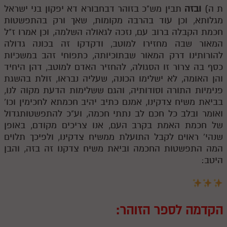
ת ה)
ובזה
תבין מש"כ בזוהר דבחבורא דא יפקון בני ישראל
מגלותא, וכן עוד בהרבה מקומות, שאך ורק בהתפשטות
חכמת הקבלה ברוב עם, נזכה לגאולה השלמה, וכן אמרו ז"ל
המאור שבה מחזירו למוטב, ודקדקו זה בכונה גדולה
להורותינו דרק המאור שבתוכיותה, כתפוחי זהב במשכיות
כסף בה צרור זו הסגולה, להחזיר האדם למוטב, דהן היחיד
והן האומה, לא ישלימו הכונה, שעליה נבראו, זולת בהשגת
פנימיות התורה וסודותיה, והגם ששלימות הדעת מקוה לנו,
בביאת משיח צדקינו, אמנם כתיב יהיב חכמתא לחכימין וכו'
ואומר ובלב כל חכם לב נתתי חכמה, וע"כ להתפשטותגדול
של חכמת האמת בקרב העם, אנו צריכים מקודם, באופן
שנהי' ראוים לקבל התועלת ממשיח צדקינו, ולפיכך תלוים
המה התפשטות החכמה וביאת משיח צדקנו זה בזה, והבן
היטב:
הקדמה לספר הזוהר: