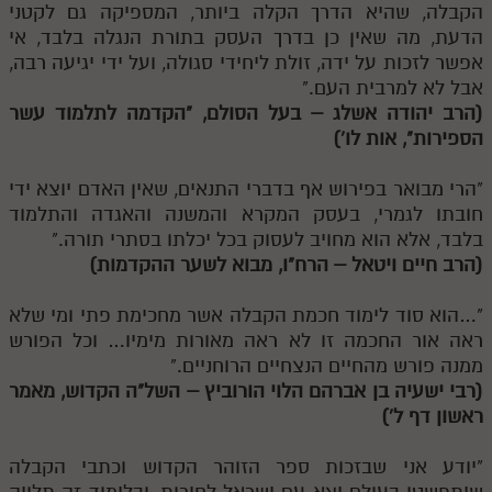
הקבלה, שהיא הדרך הקלה ביותר, המספיקה גם לקטני
הדעת, מה שאין כן בדרך העסק בתורת הנגלה בלבד, אי
אפשר לזכות על ידה, זולת ליחידי סגולה, ועל ידי יגיעה רבה,
אבל לא למרבית העם."
(הרב יהודה אשלג – בעל הסולם, "הקדמה לתלמוד עשר
הספירות", אות לו')
"הרי מבואר בפירוש אף בדברי התנאים, שאין האדם יוצא ידי
חובתו לגמרי, בעסק המקרא והמשנה והאגדה והתלמוד
בלבד, אלא הוא מחויב לעסוק בכל יכלתו בסתרי תורה."
(הרב חיים ויטאל – הרח"ו, מבוא לשער ההקדמות)
"…הוא סוד לימוד חכמת הקבלה אשר מחכימת פתי ומי שלא
ראה אור החכמה זו לא ראה מאורות מימיו… וכל הפורש
ממנה פורש מהחיים הנצחיים הרוחניים."
(רבי ישעיה בן אברהם הלוי הורוביץ – השל"ה הקדוש, מאמר
ראשון דף ל')
"יודע אני שבזכות ספר הזוהר הקדוש וכתבי הקבלה
שיתפשטו בעולם יֵצא עם ישראל לחירות, ובלימוד זה תלויה