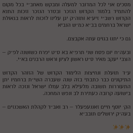
מסכים אני לכל המדובר למעלה ומבקש מאחב״י בכל מקום
להתמיד בלמוד הקדוש הנזכר ובסדר הנזכר וזכות התנא
הקדוש רשב״י זיע״א ותוה״ק יגן עלינו לזכות לראות בגאולת
ישראל ברחמים בב״א כמ״ש הנביא
גם כי יתנו בגוים עתה אקבצם.
ובעה״ח יום פסח שני תרפ״א בא ס״ט יפרח כשושנה לפ״ק –
הצבי יעקב מאיר ס״ט ראשון לציון וראש הרבנים בא״י.
ע״ד תועלת ונחיצות הלימוד הקדוש של הזוהר הקדוש
התיקונים כבר כתבתי בזה שנה שעברה השי״ת ברחמיו יתן
התעוררות תשובה מלעילא בלב עמלו ישראל ונזכה לראות
בישועה קרובה כעתירת לב ונפש המחכה.
הק׳ יוסף חיים זאננעפעלד – רב ואב״ד לקהלת האשכנזים –
בעה״ק ירושלים תובב״א