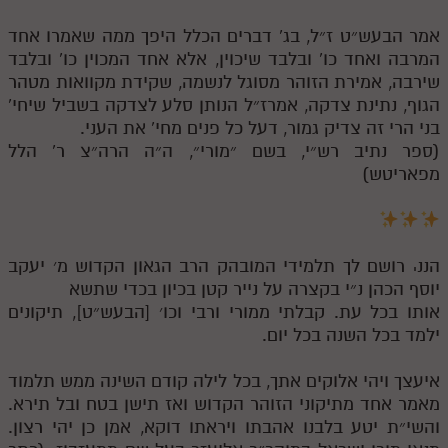
אמר הבעש״ט ז״ל, בג' דברים הכלל היפך ממה שאמרו אחד
המרבה ואחד כו' ובלבד שיכוין, אלא אחד המכוין כו' ובלבד
שירבה, אמירת הזוהר מסוגל לנשמה, שקידת מקוואות מטהר
הגוף, נתינת צדקה, אמרז״ל הנותן סלע לצדקה בשביל שיחי'
בני הרי זה צדיק גמור, דעל כל פנים מחי' את העני.
(ספר נתיב רש״י, בשם ״מורי״, ה״ה הרה״צ ר' הלל
מפאריטש)
הננ
רושם לך תלמידי המובהק הרב הגאון הקדוש מ׳ יעקב
י
יוסף הכהן נ״י בקצרה על נייר קטן בכיון בכדי שתשא
אותו בכל עת. קבלתי ממורי ורבי וכו׳ [הבעש״ט], תיקונים
ילמד בכל השנה בכל יום.
איעצך ויהי אלוקים אתך, בכל לילה קודם השינה ממש תלמוד
מאמר אחד מתיקוני הזוהר הקדוש ואז תישן בטח ובל תירא.
והשי״ת יטע בלבנו אהבתו ויראתו דוקא, אמן כן יהי רצון.