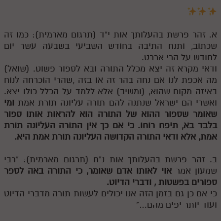
א. זהר פרשת בהעלותך אות י"ד (תרגום מארמית): כמו זה
שכתוב, ותנח התיבה בחודש השביעי בשבעה עשר יום
לחודש על הרי אררט.
ודאי מקרא זה יצא מכלל התורה ובא לספור פשוט. (שואל)
מה אכפת לנו אם נחה בהר זה או בזה ,שהרי הוכרחה לנוח
באיזה מקום שהוא, (ומשיב) אלא ללמד על הכלל כולו יצא.
ואשרי הם ישראל שנתנה להם תורה עליונה תורת אמת
ומי
שאומר שספור ההוא של התורה הוא להראות אותו ספור
בלבד בא, תיפח רוחו. כי אם כך אין התורה העליונה תורת
אמת, אלא ודאי התורה הקדושה העליונה תורת אמת היא.
ב. זהר פרשת בהעלותך אות נ"ח (תרגום מארמית): "רבי
שמעון אמר
אוי לאותו אדם שאומר, כי התורה באה לספר
ספורים בפשטות , ודברי הדיוט.
כי אם כן גם בזמן הזה אנו יכולים לעשות תורה מדברי הדיוט
ועוד יותר יפים מהם…"