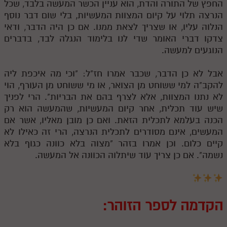
החפץ של התורה והדת, הוא עניין הכשר המעשה בלבד, שכל
לאתר ספר הרב
הנרצה תלוי על קיום המצוות המעשיות, בלי שום דבר נוסף
דף היומי בזוהר הקדוש
הנלוה עליו, או שצריך לצאת ממנו. אם כן היה הדבר, ודאי
צדקו דברי האומר שדי לנו בלימוד הנגלה לבד, בדברים
הנוגעים למעשה.
אבל לא כן הדבר, שכבר אמרו חז"ל: "וכי מה איכפת ליה
להקב"ה למי ששוחט מן הצואר, או מי ששוחט מן העורף, הוי
לא נתנו המצוות, אלא לצרף בהם את הבריות". הרי לפניך
שיש עוד תכלית, אחר קיום המעשיות, שהמעשה הוא רק
הכנה בעלמא לתכלית הזאת. ואם כן מובן מאליו, אשר אם
המעשים, אינם מסודרים לתכלית הנרצה, הרי זה כאילו לא
קיים כלום. וכן אמרו בזהר "מצוה בלא כוונה כגוף בלא
נשמה". אם כן צריך עוד שיתלוה הכוונה אל המעשה.
הקדמה לספר הזוהר: