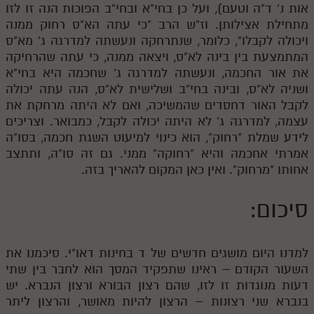
אות נ' ד"ה וטעם), ועל כן בחי"א ובחי"ב הפוכות הנה זו לזו
מתחילת אצילותן. וז"ש הרב "כי עתה הא"ס רחוק ממנה
ויכולה לקבלו", כלומר, שנתרחקה ונעשתה למדרגה ג' מא"ס
המתמצעת בין בינה לא"ס, ויצאה ממנה, כי עתה שהרחיקה
את אור החכמה, ונעשתה למדרגה ג' שחכמה היא בחי"א
ושניה לא"ס, ובינה בחי"ב ושלישית לא"ס, הנה עתה יכולה
לקבל האור דחסדים שהמשיכה, ואם לא היתה מרחקת את
עצמה, למדרגה ג' לא היתה יכולה לקבל, כמבואר. וצריכים
לידע שמלת "רחוק", הוא כינוי למיעוט השגת חכמה, בסו"ה
אמרתי אחכמה והיא "רחוקה" ממני. גם זה סו"ה, ותתצב
אחותו "מרחוק". ואין כאן המקום להאריך בזה.
סיכום:
למדנו היום מושגים חדשים של ד בחינות דאו"י. סיכמנו את
השעור הקודם – ראינו שתפקיד המסך הוא לחבר בין שתי
דעות מנוגדות זו לזו, שהם רצון הבורא ורצון הנברא. יש
בנברא שני רצונות – הרצון להיות מאושר, והרצון ליתר