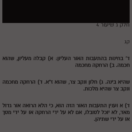
חלק י
חלק יא
חלק יב
חלק ג שיעור 4
חלק יג
קג
חלק יד
חלק טו
ד' בחינות בהתעבות האור העליון: א) קבלה מעליון, שהוא
חכמה. ב) הרחקה מחכמה
חלק ט"ז
בית שער הכוונות
שהיא בינה. ג) חלון ונקב צר, שהוא ז"א. ד) הרחקה מחכמה
ונקב צר שהיא מלכות.
שידור חי
ד)
א
וענין התעבות האור הזה הוא, כי הלא הרואה אור גדול
הזמן סט תע"ס
מאד, לא יוכל לסובלו, אם לא על ידי הרחקה או על ידי מסך
הזמן סט תלמוד עשר הספירות
או על ידי שתיהן.
ספרים להורדה