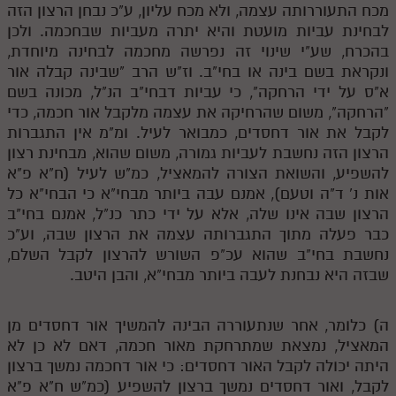
לאתר ספר הרב
מכח התעוררותה עצמה, ולא מכח עליון, ע"כ נבחן הרצון הזה
לבחינת עביות מועטת והיא יתרה מעביות שבחכמה. ולכן
דף היומי בזוהר הקדוש
בהכרח, שע"י שינוי זה נפרשה מחכמה לבחינה מיוחדת,
ונקראת בשם בינה או בחי"ב. וז"ש הרב "שבינה קבלה אור
א"ס על ידי הרחקה", כי עביות דבחי"ב הנ"ל, מכונה בשם
"הרחקה", משום שהרחיקה את עצמה מלקבל אור חכמה, כדי
לקבל את אור דחסדים, כמבואר לעיל. ומ"מ אין התגברות
הרצון הזה נחשבת לעביות גמורה, משום שהוא, מבחינת רצון
להשפיע, והשואת הצורה להמאציל, כמ"ש לעיל (ח"א פ"א
אות נ' ד"ה וטעם), אמנם עבה ביותר מבחי"א כי הבחי"א כל
הרצון שבה אינו שלה, אלא על ידי כתר כנ"ל, אמנם בחי"ב
כבר פעלה מתוך התגברותה עצמה את הרצון שבה, וע"כ
נחשבת בחי"ב שהוא עכ"פ השורש להרצון לקבל השלם,
שבזה היא נבחנת לעבה ביותר מבחי"א, והבן היטב.
ה) כלומר, אחר שנתעוררה הבינה להמשיך אור דחסדים מן
המאציל, נמצאת שמתרחקת מאור חכמה, דאם לא כן לא
היתה יכולה לקבל האור דחסדים: כי אור דחכמה נמשך ברצון
לקבל, ואור דחסדים נמשך ברצון להשפיע (כמ"ש ח"א פ"א