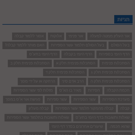
תגיות
אור העליון ממטה למעלה
אור פנימי
אלוקות
אסור ללמוד קבלה
בעל הסולם
בעל הסולם תלמוד עשר הספירות
האם מותר ללמוד קבלה?
הדף היומי בספירות
הדף היומי בקבלה
הדף היומי בתע"ס
הסתכלות פנימית
הסתכלות פנימית חלק א
הסתכלות פנימית חלק ב
הסתכלות פנימית חלק ג
הסתכלות פנימית חלק ד
הסתכלות פנימית חלק ה
הרב אדם סיני
הרחקה או על ידי מסך
חכמת הקבלה
חסידות
מאיר בו הא"ס
מזלות לפי עשר הספירות
מערכת הספירות
עשר הספירות
עשר ספירות
פגישת אור א"ס במסך
קבלה
קבלה מהמקור תלמוד עשר הספירות
קבלה מעליון
שאלות ותשובות בדף היומי בתע"ס
שאלות ותשובות בתלמוד עשר הספירות
שהוא חכמה.
שיעורים אחרונים בסדר דף היומי