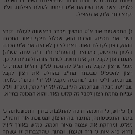
לאותו עולם. וז"ש "והנה הכתר שבאצילות מאיר בו הא"ס."
כלומר, אשר שם השראת א"ס ביחסו לעולם אצילות, וע"כ
תלמוד עשר הספירות חלק יא
נקרא כתר א"ס, או מאציל.
תלמוד עשר הספירות חלק יב
ג) התפשטות אור א"ס הנמשך מכתר בראשונה לעולם, נקרא
תלמוד עשר הספירות חלק יג
בשם אור חכמה. והכרח הוא, שכלול תיכף באור החכמה
תלמוד עשר הספירות חלק יד
ההוא, רצון לקבלת האור, דאם לא כן לא היה אור א"ס מכונה
בלשון מתפשט, כמבואר (בהסת"פ ח"ב ד"ה עתה עש"ה)
תלמוד עשר הספירות חלק טו
אמנם רצון לקבל זה, אינו נחשב לשינוי צורה ולעביות כל כך,
מפני שרצון לקבל זה הגיע לה מכח עליון, דהיינו מכתר, כי
תלמוד עשר הספירות חלק טז
רצון להשפיע שבכתר מחייב בהחלט את רצון לקבל
בית שער הכוונות
שבחכמה. וז"ש הרב "שחכמה מקבל על ידי הכתר". כלומר,
שבחינת קבלה שבחכמה, הגיע_לה על ידי כתר, ומכחו, וע"כ
אודות האתר
עביות מחמת רצון לקבל זה קלוש מאד. והוא המכונה בחי"א.
אודות האתר
ד) פירוש, כי החכמה דרכה להתעבות בדרך התפשטותה כי
בעל הסולם
בגמר התפשטותה, מתגבר בה הרצון, וממשכת אור דחסדים
מא"ס, ומרחקת את עצמה מאור חכמה, כמ"ש באורך לעיל
אתר הבית
(ח"א פ"א אות נ' ד"ה וטעם). ומתוך, שהתגברות זו עשתה