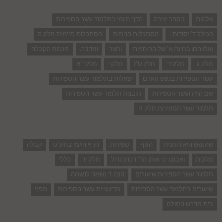
אלהות
בספר יצירה
הדף היומי בתלמוד עשר הספירות
הכולל ד' יסודות .
הסתכלות פנימית
הסתכלות פנימית חלק ה
ואלו הם: בחינה א' של הרוחניות
וחצר
ומדבר.
חכמת הקבלה
חלק ג'
חלק ד'
חלק ט"ז
חלק י
חלק י"א
עשר הספירות בנפש האדם
שאלות בתלמוד עשר הספירות
שם הֲוָיָה ועשר הספירות
תובנות תלמוד עשר הספירות
תלמוד עשר הספירות חלק ח
שהנפש היא רוחנית
הגוף
ספירות
הדף היומי בתע"ס
קבלה
מלכות
ואבנט. כי אותן הד' דכהן גדול
חלק יד
כללי
תלמוד עשר הספירות שיעורים
הנה: ד נשמה לנשמה
שיעורים בתלמוד עשר הספירות
מדיטציית עשר הספירות
מפני
בית מדרש הסולם