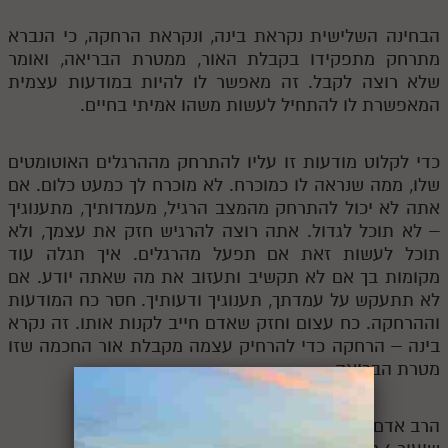
הבחינה השלישית נקראת בינה, ונקראת הרחקה, כי הנברא
מתרחק מתפקידו בקבלת האור, ממטרת הבריאה, ואומר
שלא רוצה לקבל. זה מאפשר לו להיות במודעות עצמית
המאפשרת לו להתחיל לעשות משהו אמיתי בחיים.
כדי לקלוט מודעות זו עליו להתרחק מההרגלים האוטומטים
שלו, ממה שנראה לו כמוכרח. לא מוכרח לך כמעט כלום. אם
אתה לא יכול להתרחק מהמצב הרגיל, מעמדותיך, מתענוגיך
– לא תוכל לגדול. אתה רוצה להרגיש חזק את עצמך, ולא
תוכל לעשות זאת אם תפעל מהרגלים. איך תגלה עוד
מקומות בך אם לא תקשיב ותעזוב את מה שאתה יודע. אם
לא תתעקש על עמדתך, תענוגיך ודעותיך. חסר כח המודעות
וההרחקה. כח עצום וחזק שאדם חייב לקנות אותו. זה נקרא
בינה – הרחקה כדי להרחיק עצמה מקבלת אור החכמה שזו
מטרת הבריאה.
הרב אדם סיני