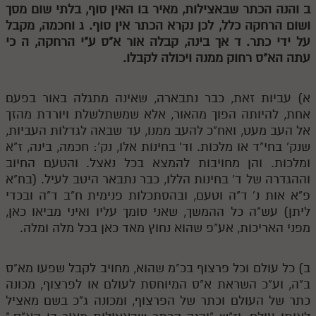
ב
והנה הכתר שבאצילות, מאיר בו האין סוף, בלתי שום מסך
מנוע חיפוש בספרים
ושום הרחקה כלל, לכן נקרא הכתר אין סוף.
ג
וחכמה, מקבל
על ידי כתר.
ד
אך בינה, קבלה אור א"ס ע"י הרחקה,
ה
כי
תלמוד עשר הספירות בעיון
עתה הא"ס רחוק ממנה ויכולה לקבלו.
תלמוד עשר הספירות חלק א
א) עביות זאת, כבר נתבארה, שאינה מתגלה באור בפעם
תע"ס חלק ב' עיון
אחת, להיותה הפוך מהאור, אלא שמשתלשלת ויורדת מהזך
אל העב מעט, ואח"כ להעב ממנו, עד שבאה לגדלות העביות,
תע"ס חלק ג' עיון
שנק' בחי"ד או מלכות. וד' בחינות אלו, נק': חכמה, בינה, ז"א
תלמוד עשר הספירות חלק ד
ומלכות. והן מחויבות להמצא בכל נאצל. והטעם החיוב
וההגדרה של ד' בחינות הללו, כבר נתבאר היטב לעיל. (בח"א
תלמוד עשר הספירות חלק ה
פ"א אות נ' ד"ה וטעם, ובהסתכלות פנימית ח"ב ד"ה ובכדי
תלמוד עשר הספירות חלק ו
ליתן) עש"ה כל ההמשך, שאני סומך עליו ואיני מביאו כאן,
מפני האריכות, אע"פ שהוא נחוץ מאד כאן בכל מלה ומלה.
תלמוד עשר הספירות חלק ז
תלמוד עשר הספירות חלק ח
ב) כל עולם וכל פרצוף בכ"מ שהוא, מחויב לקבל שפעו מא"ס
ב"ה, וע"כ השראת א"ס המיוחסת לעולם או לפרצוף, מכונה
תלמוד עשר הספירות חלק ט
כתר של העולם וכתר של הפרצוף, ומכונה ג"כ בשם מאציל
תלמוד עשר הספירות חלק י