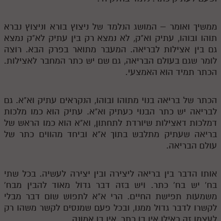
ממשיך ואומר – המושג הנלמד של ניצוץ בורא וניצוץ נברא
תוהו ובוהו, עתיק וא"ק, לא נמצא רק בין עתיק לא"ק נמצא
גם בין אצילות לבריאה. המעבר מתואר בפרק הבא. רוצה
לומר שגם בעולם הבריאה, גם שם יש כתר המחבר לאצילות.
הכתר תמיד הוא האמצעי.
הכתר של בריאה בנוי מתוהו ובוהו, הנקראים עתיק וא"א. גם
לבריאה יש כתר הבנוי כעתיק וא"א. עתיק הוא כמו מלכות
דמלכות דאצילות שיורדת לתחתון, וא"א הוא כמו הראש של
בריאה שעתיק מתלבש בתוך א"א וביחד מהווים כתר של
עולם הבריאה.
אותו הדבר בין בריאה ליצירה ובין יצירה לעשיה. בכל שתי
בח' יש בח' כתר. ויש בזה דבר גדול מאוד להבין מבח'
משמעות תפישת החיים. הרי א"א לתפוש שום דבר מבלי
לקשרו לדבר גדול ממנו, ובכל פעם שמנסים לקשר משהו רק
לעצמו זה כאילו אין בו כתר, אין בו אמונה.