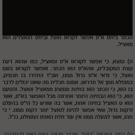
חלק י
חלק יא
חלק יב
חלק יג
הכתר ביחס א"ס אפשר לקראו נאצל וביחס הנאצלים הוא
מאציל.
חלק יד
חלק טו
ה) נמצא, כי אפשר לקוראו א"ס ומאציל, כמו שהוא דעת
קצת המקובלים, שהא"ס הוא הכתר. ואפשר לקוראו בשם
חלק ט"ז
נאצל, כי ודאי א"ס גדול ממנו, ועכ"ז הזהירו בו חכמים,
בית שער הכוונות
במופלא ממך אל תדרוש. אמנם תכלית מה שאנו יכולים לדבר
בו הוא, כי הכתר הוא בחינת ממוצע ממאציל ונאצל. והטעם
שידור חי
הוא, כי הוא הבחינה היותר אחרונה מכל האפשר בא"ס, אשר
הוא
ט
האציל בחינה אחת, אשר בה שורש כל הי"ס בהעלם
הזמן סט תע"ס
ודקות גדול, שאי אפשר להיות לנאצל יותר דקות ממנו.
י
כי
תהו, אשר למעלה ממנו אין עוד זולת האפס המוחלט, כנ"ל.
הזמן סט תלמוד עשר הספירות
ספרים להורדה
ט) היינו, המכונה "בוהו", שכבר מכונה בשם ראש להמדרגה,