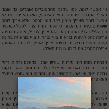
אי אפשר לומר, כמו שחלק מהמקובלים אומרים, כך אומר
האר"י הקדוש, שהתוהו הוא האינסוף, הוא האפס. וגם אי
אפשר לומר שאריך אנפין לבד הוא הכתר. אלא צריך לומר
ששניהם ביחד הם הכתר. כי הכתר תמיד צריך לכלול כמקשר
בין העליון לבין התחתון אז הוא צריך להכיל, אותה הבחינה
צריכה להכיל ניצוץ בורא וניצוץ נברא. ניצוץ בורא זה בחינת
עתיק ניצוץ נברא זה בחינת אריך אנפין .לכן גם האמונה
צריכה להכיל את ב' הניצוצות האלה.
הבחינה תוהו היא נקראת שורש אבל בהעלם ודקות גדול
מאד. זה בכל זאת שורש אבל כלפי התחתון, הוא בדקות
גדולה מאד ואי אפשר להשיג אותו. והבוהו הוא שורש בפועל
והוא צריך להתפשט לתחתון.
פה בעולם אצילות, יש את הפרצופים המתארים את עולם
אצילות, אבא ואמא, ישסו"ת וזו"ן .אבל יש את אריך אנפין
שהוא לא לבד בכתר. למרות שנלמד בהמשך שפעם קורא