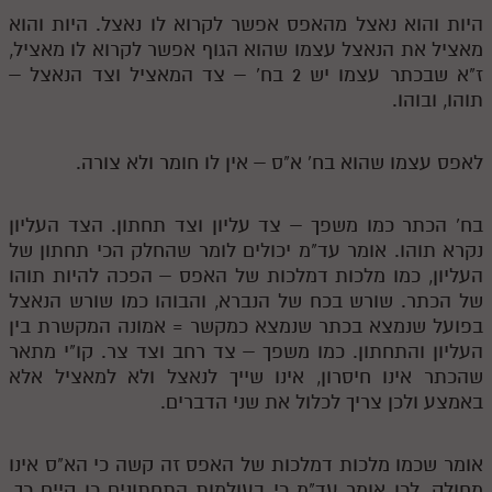
היות והוא נאצל מהאפס אפשר לקרוא לו נאצל. היות והוא
מאציל את הנאצל עצמו שהוא הגוף אפשר לקרוא לו מאציל,
ז"א שבכתר עצמו יש 2 בח' – צד המאציל וצד הנאצל –
תוהו, ובוהו.
לאפס עצמו שהוא בח' א"ס – אין לו חומר ולא צורה.
בח' הכתר כמו משפך – צד עליון וצד תחתון. הצד העליון
נקרא תוהו. אומר עד"מ יכולים לומר שהחלק הכי תחתון של
העליון, כמו מלכות דמלכות של האפס – הפכה להיות תוהו
של הכתר. שורש בכח של הנברא, והבוהו כמו שורש הנאצל
בפועל שנמצא בכתר שנמצא כמקשר = אמונה המקשרת בין
העליון והתחתון. כמו משפך – צד רחב וצד צר. קו"י מתאר
שהכתר אינו חיסרון, אינו שייך לנאצל ולא למאציל אלא
באמצע ולכן צריך לכלול את שני הדברים.
אומר שכמו מלכות דמלכות של האפס זה קשה כי הא"ס אינו
מחולק, לכן אומר עד"מ כי בעולמות התחתונים כן קיים כך.