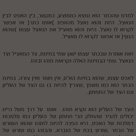
למדנו שהכתר הוא נמצא כממוצע, כמקשר, בין האפס לבין
הנאצל. היות והוא נאצל מהאפס )אותו כתר( אז אפשר
לקרוא לו נאצל. היות והוא מאציל את הנאצל עצמו )שהוא
הגוף( אז אפשר לקרוא לו מאציל.
זאת אומרת שבכתר עצמו ישנן שתי בחינות, צד המאציל וצד
הנאצל .שתי הבחינות האלה נקראות תוהו ובוהו.
לאפס עצמו, שהוא בחינת הא"ס, אין חומר ואין צורה. בחינת
הכתר הוא כמו משפך ,שצריך להיות בו גם הצד של העליון
וגם הצד של התחתון.
הצד של העליון הוא נקרא תוהו. אומר על דרך משל היינו
יכולים להגיד שהחלק הכי תחתון של העליון כמו מלמכות
דמלכות של האפס, היא הפכה להיות לתוהו שהוא השורש
של הכתר ,שורש בכח של הנברא. והבוהו כמו שורש של