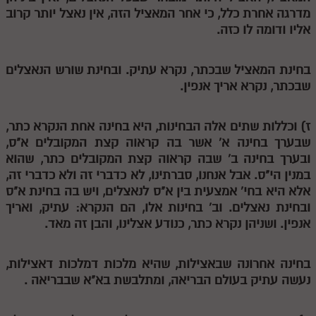
מדרגה אחרת כלל, כי אחר המאציל הזה, אין נאצל יותר קרוב
תלמוד עשר הספירות חלק יא
אליו ודומה לו כזה.
תלמוד עשר הספירות חלק יב
בחינת המאציל שבכתר, נקרא עתיק. ובחינת שורש הנאצלים
תלמוד עשר הספירות חלק יג
שבכתר, נקרא אריך אנפין.
תלמוד עשר הספירות חלק יד
ז) וכללות שתים אלה הבחינות, היא בחינה אחת הנקרא כתר,
תלמוד עשר הספירות חלק טו
שבערך בחינה א' אשר בה קראוה קצת המקובלים א"ס,
תלמוד עשר הספירות חלק טז
ובערך בחינה ב' שבה קראוה קצת המקובלים כתר, שהוא
במנין הי"ס. אבל אנחנו, סברתינו, לא כדברי זה ולא כדברי זה,
בית שער הכוונות
אלא היא בחי' אמצעית בין א"ס לנאצלים, ויש בה בחינת א"ס
ובחינת נאצלים. וב' בחינות אלו, הם הנקרא: עתיק, ואריך
אודות האתר
אנפין. ושניהן נקרא כתר, כנודע אצלינו, והבן זה מאד.
אודות האתר
בחינה אחרונה שבאצילות, שהיא מלכות דמלכות דאצילות,
בעל הסולם
נעשה עתיק בעולם הבריאה, ומתלבשת בא"א שבבריאה .
אתר הבית