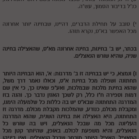
כנ"ל בדיבור הסמוך, עש"ה.
מנוע חיפוש בספרים
תלמוד עשר הספירות בעיון
י) סובב על תחילת הדברים, דהיינו, שבחינה יותר אחרונה
מכל האפשר בא"ס, נקרא תוהו.
תלמוד עשר הספירות חלק א
תע"ס חלק ב' עיון
בכתר, יש ב' בחינות, בחינה אחרונה מא"ס, שהאצילה בחינה
שניה, שהיא שורש הנאצלים.
תע"ס חלק ג' עיון
תלמוד עשר הספירות חלק ד
ו) ונמצא, כי יש בבחינה זו ב' מדרגות: א', הוא הבחינה היותר
תחתונה ושפלה מכל בחינת א"ס, וכאלו נאמר דרך משל,
תלמוד עשר הספירות חלק ה
שהוא בחינת מלכות שבמלכות, ואע"פ שאינו כך, כי אין שם
תלמוד עשר הספירות חלק ו
דמות וספירה ח"ו כלל, רק לשכך האוזן נדבר כך. והנה בזו
המדרגה התחתונה שבא"ס יש בה כללות כל שלמעלה הימנו,
תלמוד עשר הספירות חלק ז
ומקבלת מכולם, כנודע, שהמלכות מקבלת מכולם. מדרגה זו
תלמוד עשר הספירות חלק ח
התחתונה, היא האצילה את בחינה השנית, שהוא המדרגה
העליונה מכל מה שבכל הנאצלים, ויש בה שורש כל
תלמוד עשר הספירות חלק ט
הנאצלים, והיא משפעת לכולם. באופן, שהיותר קטן מכל
המאציל, האציל היותר מובחר שבכל הנאצלים, ואין ביניהן
תלמוד עשר הספירות חלק י