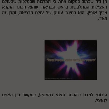
ח) וזה שכתוב במקום אחר, כי המלכות שבמלכות שבעולם
לאתר ספר הרב
האצילות המתלבשת בראש הבריאה, שהוא הכתר הנקרא
דף היומי בזוהר הקדוש
אריך אנפין, הוא בחינת עתיק של עולם הבריאה, והבן זה
מאד.
סיכום: למדנו שהכתר נמצא כממוצע, כמקשר בין האפס
לנאצל.