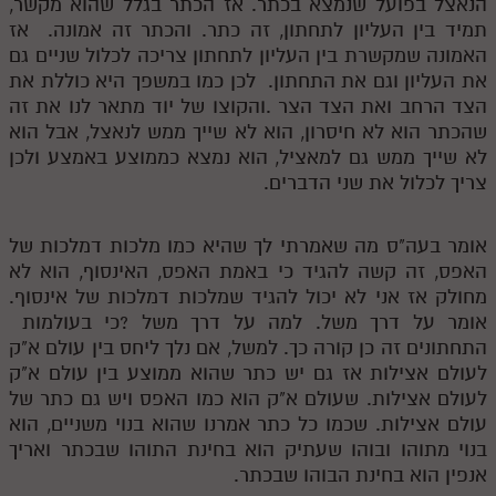
הנאצל בפועל שנמצא בכתר. אז הכתר בגלל שהוא מקשר,
תמיד בין העליון לתחתון, זה כתר. והכתר זה אמונה. אז
האמונה שמקשרת בין העליון לתחתון צריכה לכלול שניים גם
את העליון וגם את התחתון. לכן כמו במשפך היא כוללת את
הצד הרחב ואת הצד הצר .והקוצו של יוד מתאר לנו את זה
שהכתר הוא לא חיסרון, הוא לא שייך ממש לנאצל, אבל הוא
לא שייך ממש גם למאציל, הוא נמצא כממוצע באמצע ולכן
צריך לכלול את שני הדברים.
אומר בעה"ס מה שאמרתי לך שהיא כמו מלכות דמלכות של
האפס, זה קשה להגיד כי באמת האפס, האינסוף, הוא לא
מחולק אז אני לא יכול להגיד שמלכות דמלכות של אינסוף.
אומר על דרך משל. למה על דרך משל ?כי בעולמות
התחתונים זה כן קורה כך. למשל, אם נלך ליחס בין עולם א"ק
לעולם אצילות אז גם יש כתר שהוא ממוצע בין עולם א"ק
לעולם אצילות. שעולם א"ק הוא כמו האפס ויש גם כתר של
עולם אצילות. שכמו כל כתר אמרנו שהוא בנוי משניים, הוא
בנוי מתוהו ובוהו שעתיק הוא בחינת התוהו שבכתר ואריך
אנפין הוא בחינת הבוהו שבכתר.