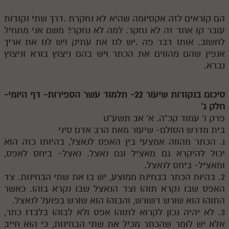
הם קוראים לזה אקסיומה שהיא לא נחקרת .דרך שתי נקודות
עובר קו אחד זה לא נחקר. למה לא נחקר? משם אני מתחיל
לחשוב. אותו דבר פה .יש לנו את עתיק ויש לנו את אריך
אנפין שהם מהווים את הכתר ויש בהם ניצוץ בורא וניצוץ
נברא.
סיכום בנקודות שיעור 22- תלמוד עשר הספירות- דף היומי-
חלק ג'
פרק ו' עמוד קכ"ה. א' אב תשע"ט
בית מדרש הסולם- שיעור מאת הרב אדם סיני
1. הכתר מהווה אמצעי בין האפס לנאצל, בהיותו כזה הוא
יכול להיקרא גם מאציל וגם נאצל. נאצל- ביחס לאפס,
ומאציל- ביחס לנאצל.
2. בהיות הכתר בבחינת ממוצע, יש בו את שתי הבחינות. צד
האפס שבו נקרא תוהו וצד הנאצל שבו נקרא בוהו. כאשר
התוהו הוא שורש דשורש, והבוהו הוא שורש בפועל לנאצל.
3. לא יהיה נכון לקרוא לתוהו אפס ולא לבוהו בלבדו כתר,
אלא יש לומר שהכתר מכיל את שתי הבחינות, כי הוא חייב