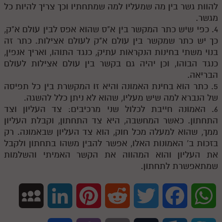
להוות גשר בין מה שמעליו למה שמתחתיו וכך צריך להיות כל
מגשר.
4. כפי שיש כתר המקשר בין א"ס שהוא אפס לבין עולם א"ק,
כך יש כתר שמקשר בין עולם א"ק לעולם אצילות. כתר זה
בנוי משתי בחינות הנקראות עתיק, כנגד התוהו, ואריך אנפין,
כנגד הבוהו, וכן יהיה גם בקשר בין עולם אצילות לעולם
הבריאה.
5. כתר הוא בחינת האמונה והיא זו המקשרת בין כל תפיסה
של הנברא למה שיש מעליו, שהוא לא ניתן כלל להשגה.
6. האמונה חייבת לכלול שני מרכיבים: צד העליון וצד
התחתון. כאשר המחשבה, היא צד התחתון, וקבלת העליון
ממך, שהוא למעלה מכל חוק, הוא צד העליון שבאמונה. רק
בזכות ב' האמונות האלו, אפשר להבין משהו בתחתון ולקבל
את העליון והוא המהווה את הקשר האמיתי והשלמות
שמתאפשרת לתחתון.
M
L
P
R
T
F
W
y
i
i
e
w
a
h