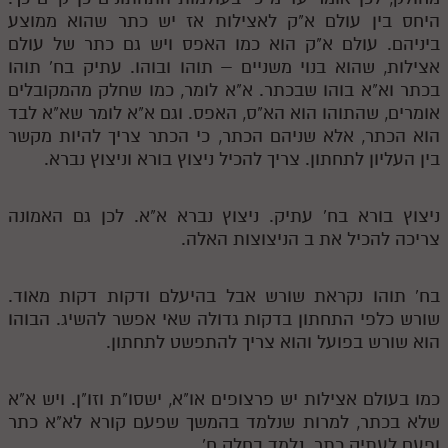
היחס בין עולם א"ק לאצילות אז יש כתר שהוא ממוצע
ביניהם. עולם א"ק הוא כמו האפס ויש גם כתר של עולם
אצילות, שהוא בנוי משניים – תוהו ובוהו. עתיק בח' תוהו
בכתר וא"א בוהו שבכתר. א"א לומר, כמו שחלק מהמקובלים
אומרים, שהתוהו הוא הא"ס, האפס. וגם א"א לומר שא"א לבד
הוא הכתר, אלא שניהם הכתר, כי הכתר צריך להיות מקשר
בין העליון לתחתון. צריך להכיל ניצוץ בורא וניצוץ נברא.
ניצוץ בורא בח' עתיק. ניצוץ נברא א"א. לכן גם האמונה
צריכה להכיל את ב הניצוצות האלה.
בח' תוהו נקראת שורש אבל בהיעלם ודקות דקות מאוד.
שורש כלפי התחתון בדקות גדולה שאי אפשר להשיג. הבוהו
הוא שורש בפועל והוא צריך להתפשט לתחתון.
כמו בעולם אצילות יש פרצופים או"א, ישסו"ת וזו"ן. ויש א"א
שלא בכתר, למרות שנלמד בהמשך שפעם קורא לא"א כתר
ופעם לעתיק כתר. נלמד בחלק ח'.