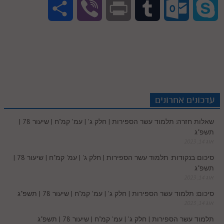
S
V
P
T
O
S
S
n
n
d
i
c
a
h
i
r
u
u
k
p
k
t
d
t
e
t
a
b
i
m
t
y
a
e
e
i
t
b
s
r
e
n
b
l
p
c
d
r
t
e
o
A
עדכונים אחרונים
e
r
t
l
o
e
שאלות חזרה: תלמוד עשר הספירות | חלק ג' | עמ' קמ"ח | שיעור 78 |
e
I
e
r
o
p
תשפ"ג
r
o
אוג 14, 2023
n
s
k
p
סיכום בנקודות: תלמוד עשר הספירות | חלק ג' | עמ' קמ"ח | שיעור 78 |
k
תשפ"ג
t
אוג 14, 2023
.
סיכום: תלמוד עשר הספירות | חלק ג' | עמ' קמ"ח | שיעור 78 | תשפ"ג
אוג 14, 2023
c
תלמוד עשר הספירות | חלק ג' | עמ' קמ"ח | שיעור 78 | תשפ"ג