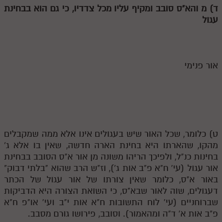
ד)
מ
והא"ס סובב ומקיף עליו מכל צדדיו, כי גם הוא בבחינת
עגול
אור פנימי
ט) כלומר, שכל האור שיש בעגולים אינו אלא ממה שמקבלים
מהקו, שהארתו היא בחינת הארה חדשה, שאין בו אלא ג'
בחינות כנ"ל, ולפיכך הריהו משונה מן אור א"ס הסובב בבחינת
אור עגול (עי' ח"א פ"ב אות ג'), וז"ש הרב שהוא "בלתי דבוק"
באור א"ס, כלומר שאין צורתו של אור עגול של הכתר
דעגולים, שוה לאור שבא"ס, כי השואת הצורה היא הדביקות
שברוחניים (עי' לוח התשובות ח"א אות י"ב ועי' או"פ ח"א
פ"ב אות א' ד"ה ומהאמור). וסובב, פירושו גורם מסבב.