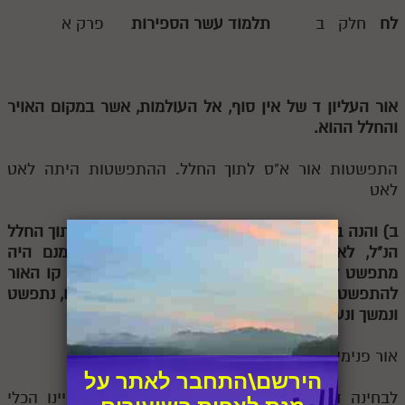
לח
חלק ב
תלמוד עשר הספירות
פרק א
אור העליון
ד
של אין סוף, אל העולמות, אשר במקום האויר
והחלל ההוא.
התפשטות אור א"ס לתוך החלל. ההתפשטות היתה לאט
לאט
ב) והנה בהיות אור הא"ס נמשך, בבחינת
ה
קו ישר תוך החלל
הנ"ל,
לא נמשך ונתפשט
ו
תיכף עד למטה, אמנם היה
מתפשט לאט לאט, רצוני
לומר, כי בתחילה התחיל קו האור
להתפשט, ושם תיכף
ז
בתחילת
התפשטותו בסוד קו, נתפשט
ונמשך ונעשה, כעין
ח
גלגל אחד עגול מסביב.
אור פנימי
הירשם\התחבר לאתר על
לבחינה ד'. וכשאנו מדברים על כללות הכלי, דהיינו הכלי