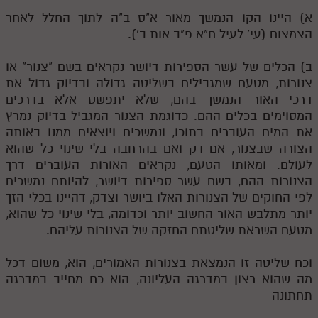
א) היינו הקו הנמשך מאור א"ס ב"ה לתוך החלל לאחר
הצמצום (עי' לעיל ח"א פ"ב אות ב').
ב) הכלים של עשר הספירות דיושר נקראים בשם "צנור" או
צנורות, מטעם שמגבילים בשליטה גדולה ובדיוק גדול את
דרכי האור הנמשך בהם, שלא יתפשט אלא בדרכים
המסוימים בכלים ההם. כדוגמת הצנור המגביל בדיוק נמרץ
את המים העוברים בתוכו, ונמשכים ויוצאים ממנו באותה
הצורה שבצנור, אם דק ואם בהרחבה בלי שינוי כל שהוא
לעולם. ומאותו הטעם, נקראים האורות העוברים דרך
הצנורות ההם, בשם עשר ספירות דיושר, להיותם נמשכים
לפי החוקים של הצנורות האלו ביושר וצדק, דהיינו בכלי הזך
יותר מתלבש האור החשוב יותר וכדומה, בלי שינוי כל שהוא,
מטעם השראת שליטתם החזקה של הצנורות עליהם.
וכח שליטה זו הנמצאת בצנורות האמורים, הוא, משום דכל
מה שהוא רצון במדרגה העליונה, הוא כח מחייב במדרגה
תחתונה