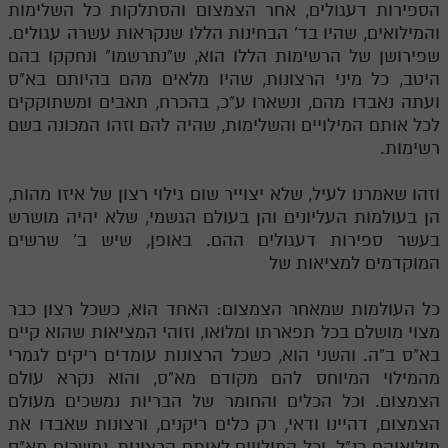
הספירות דעגולים, אחר הצמצום והסתלקות כל השלימות
והמילואים, שהיו בד' הבחינות הללו שנקראות עשרה עגולים.
שפירושן של הרשימות הללו הוא, ש"נתרשמו" ונחקקו בהם
היטב, כל מיני הרצונות, שהיו מלאים מהם בהיותם בא"ס
ועתה נאבדו מהם, ונשארו ע"כ, בהכרח, תאבים ומשתוקקים
לכל אותם המילויים והשלימות, שהיה להם וזהו המכונה בשם
רשימות.
וזהו שאמרנו לעיל, שלא יצוייר שום גילוי רצון של איזו מהות,
הן בעולמות העליונים והן בעולם הגשמי, שלא יהיה מושרש
בעשר ספירות דעגולים ההם. באופן, שיש ב' שרשים
המוקדמים למציאות של
כל העולמות שמאחר הצמצום: האחד הוא, כשכל רצון כבר
מצוי מושלם בכל תפארתו ומלואו, וזוהי המציאות שהוא קיים
בא"ס ב"ה. והשני הוא, כשכל הרצונות עומדים ריקים לגמרי
מהמילוי המיוחס להם מקודם מא"ס, והוא נקרא עולם
הצמצום. וכל הכלים והחומר של הבריות נמשכים מעולם
הצמצום, דהיינו ודאי, רק כלים ריקנים, ורצונות שאבדו את
מילואיהם כנ"ל. וכל המילויים לאותם הרצונות, נמשכים מא"ס