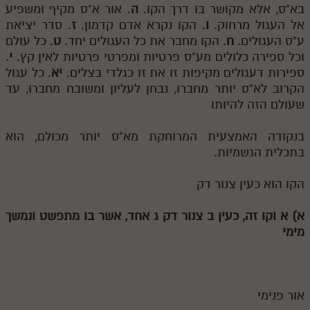
בא"ס, אלא מקושר בו דרך הקו.
ה
. אור א"ס מקיף ומשפיע
אל העגול מרחוק.
ו
. הקו נקרא אדם קדמון.
ז
. סדר יציאת
ע"ס העגולים.
ח
. הקו מחבר את כל העגולים יחד.
ט
. כל עולם
וכל ספירה כלולים מע"ס פרטיות ומפרטי פרטיות לאין קץ.
י
.
ספירות דעגולים מקיפות זו את זו כגלדי בצלים.
יא
. כל עגול
הקרוב לא"ס יותר מחברו, נבחן לעליון ומשובח מחברו, עד
שעולם הזה להיותו
בנקודה האמצעית המרוחקת מא"ס יותר מכולם, הוא
בתכלית הגשמיות.
הקו הוא כעין צנור דק
א)
א
וקו זה, כעין
ב
צנור דק
ג
אחד, אשר בו מתפשט ונמשך
מימי
אור פנימי