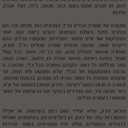
להם, אז מכנים אותם בשם: כתר, חכמה, בינה, זעיר אנפין,
מלכות.
ומקורם של עשרת הכלים הנ"ל, המכונים כתר חכמה וכו', הם
נבחנים תיכף בעולם הצמצום בטרם ביאת הקו, אחר
הסתלקות אור א"ס מעשר הספירות, שנשארו הכלים ההם
ריקנים מאור, שהמה מכונים עשרה עגולים כנ"ל. ונודע,
שאע"פ שהאור נסתלק מהם, עם כל זה, נשאר בכל עגול
ועגול, בחינת רשימה מהאור שהיה בו, כלומר, הארה קטנה
מאד מכללות כל האור הקודם, נשארה בכל כלי, שהארה זו
גורמת השתוקקות אל הכלי, שלא תשקוט ולא תנוח, עד
שתחזור ותמשיך כל האור, שהיה לה מקודם, בכמותו ואיכותו.
והארה זו מכונה בשם "רשימו". ותדע, שתוכן השמות של ע"ס,
כתר חכמה וכו', הם מגדירים בעיקר את הרשימות של האור
שנשארו בעשרת הכלים.
ומכאן תדע, שלא יצוייר שום רצון בעולמות, או אפילו
התעוררות קלה של רצון, הן בעליונים והן בתחתונים, ואפילו
בדצח"מ הגשמיים, שלא יהיו מושרשים בעשר ספירות