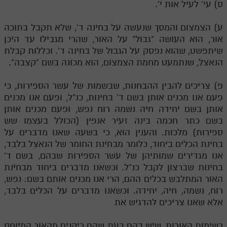
ס) עי' לעיל אות י'.
ע) הצמצום והמסך שנעשה על בחינה ד', שלא תקבל בתוכה
אור, הוא העושה "גבול" על האור, שהרי מגבילו עד היכן
שיתפשט, שהוא נפסק על הגבול של בחינה ד'. וכללות קבלת
הנאצל, שנתמעט מחמת הצמצום, הוא מכונה בשם "קצבה".
פ) צריכים להבין ההבחנות, שבשמות של עשר הספירות, כי
פעם אנו מכנים אותן בשם ד' בחינות, כנ"ל, ופעם אנו מכנים
אותן בשם יחידה חיה נשמה רוח נפש, ופעם מכנים אותן
בשם כתר חכמה בינה זעיר אנפין (הכולל בעצמו שש
ספירות) מלכות. והענין הוא, כי בשעה שאנו מדברים על
בחינת הכלים ביחוד, כלומר מבחינת החומר של הנאצל בלבד,
אנו מגדירים שמותיהן של עשר הספירות שבהם, בשם ד'
בחינות שברצון לקבל כנ"ל. וכשאנו מדברים ביחוד מבחינת
האור המתלבש בכלים ההם, הרי אנו מכנים אותם בשם: נפש,
רוח, נשמה, חיה, יחידה. וכשאנו מדברים על הכלים בלבד,
אלא שאנו צריכים להדגיש את
רשימות האורות, שיש בהם בעת שהם ריקנים מהאור המיוחס