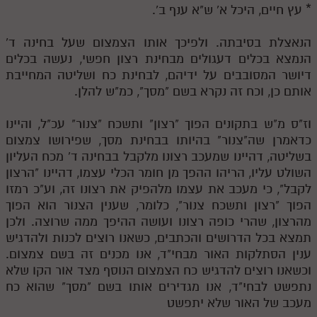
* עץ חיים, היכל א' ש"א ענף ב'.
הנאצלת בסיבתה. ולפיכך אותו הצמצום שעל בחינה ד'
הנמצא בכלים דעגולים מבחינת רצון חפשי, נעשה בכלים
דיושר המסובבים על ידיהם, לבחינת כח ושליטה המחייבת
אותם כן, וכח זה נקרא בשם "מסך", כמ"ש להלן.
וז"ס מ"ש בתקונים הפוך "רצון" ותשכח "צנור" עכ"ל, והיינו
כדאמרן שה"צנור" בהיותו בבחינת מסך, שפירושו צמצום
בשליטה, דהיינו שמעכב רצונו מלקבל בבחינה ד' מכח העליון
השולט עליו, הריהו ההפך מן חומר הכלי עצמו, דהיינו "הרצון
לקבל", כי מעכב את עצמו מלהפיק את רצונו זה, וע"כ רמזו
הפוך "רצון ותשכח צנור", כלומר, שענין הצנור הוא הפוך
מהרצון, שהרי כופה רצונו ועושה ההיפך ממה שרוצה. ולכן
תמצא בכל הדרושים והכתבים, כשאנו רוצים לכנות ולהדגיש
ענין הסתלקות האור מבחי"ד, אנו מכנים זה בשם צמצום.
וכשאנו רוצים להדגיש כח הצמצום הנוסף מצד אור הקו שלא
נתפשט לבחי"ד, אנו מגדירים אותו בשם "מסך" שהוא כח
מעכב של האור שלא יתפשט