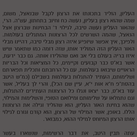
העליון, הוליד בתכונתו את הרצון לקבל שבנאצל, משום,
שמה שהוא רצון בעליון, נעשה כח וחיוב בתחתון, עש"ה. הרי,
שהאור העליון נעשה סיבה, לגילוי ד' הבחינות שברצון אצל
הנאצל, שהמה השרשים לכל הרצונות המתגלים בעולמות.
ולפיכך, איך אפשר שיופיע איזה רצון מבלי סיבה, דהיינו מבלי
האור העליון הזה המוליד אותו, שזה דומה כמו שתאמר שיש
איזו בריה בעולם בלי אב ואם שהולידו אותה. גם כבר ידעת,
אשר בא"ס כבר קבועים וקיימים, כל המציאות וכל הבריות
הראויים שיבואו בעולמות, עם כל הרחבתם ותכלית תפארתם
ושלימותם, העתיד להתגלות בעולמות בשבילם (כמ"ש היטב
בהסת"פ ח"א אות י"א, עיין שם הכל), והרי לך בעליל, אשר
עוד בא"ס, כבר יצאו ונגלו כל הרצונות העתידים להתגלות,
וגם נתמלאו על שלימותם ומילואם הסופי, והשלימות והמילוי,
שהוא בחינת האור העליון, הוא שהוליד וגילה את הרצונות
הללו. באופן, אשר המילוי של הרצון, הוא קודם וגורם לגילוי
אותו הרצון המיוחס למילוי ההוא, כמבואר.
עתה תבין היטב, את דבר הרשימות, שנשארו בעשר