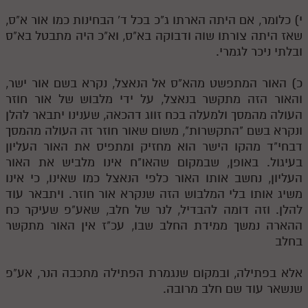
י) כלומר, אם היתה הארתו ג"כ בכל ד' הבחינות כמו אור א"ס,
שאז היתה צורתו שוה ודבוקה בא"ס, וא"כ היה מתבטל בא"ס
ובלתי ניכר לגמרי.
כ) האור המתפשט מהא"ס אל הנאצל, נקרא בשם אור ישר,
והאור הזה מתקשר בנאצל, על ידי מלבוש של אור חוזר
העולה מהמסך ולמעלה בכח זווג דהכאה, שענינו יתבאר להלן
ונקרא בשם "התקשרות", משום שאור חוזר זה העולה מהמסך
דבחי"ד מהקו הישר הוא מחזיק ומתפיס את האור העליון
בעיגול. באופן, שבמקום שהאו"ח אינו מלביש את האור
העליון, נחשב אותו האור כלפי הנאצל כמו שאינו, כי אינו
משיג אותו בלי המלבוש הזה שנקרא אור חוזר. ויתבאר עוד
להלן. וזה דומה להבדיל, לנר של חלב, שאע"פ שעיקר כח
ההארה נמשך ממידת החלב שבו, עכ"ז אין האור מתקשר
בחלב
אלא בפתילה, ובמקום שנגמרת הפתילה מתכבה הנר, אע"פ
שנשאר עוד שם חלב מרובה.