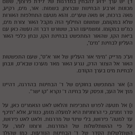
ד) יש ערך ידוע להבחין במדרגות של לידת פרצוף, ששם
מכונות ארבע הבחינות שברצון, בשמות: אור, מים, רקיע,
מאה ברכות, או מאה שערים. והוא מטעם התחלפות האורות
שלא במקומם, שמשום החילוף הזה מקבל האור צורת מים,
כמ"ש במקומו. ומשמיענו הרב, ששורש דבר זה נעשה כאן עם
ביאת הקו, שהאור המתפשט בבחינת הקו, נבחן כלפי האור
העליון לבחינת "מים",
וע"כ מדייק "מימי אור העליון של אור א"ס", שעם התפשטות
האור אל הצנור הדק, נגרע האור מאד מערכו שבא"ס, ונבחן
לבחינת מים בערך הקודם.
ה) אור המתפשט בחוקים של ד' הבחינות בהדרגה, דהיינו
מזך אל העב, ונפסק על בחינה ד' נקרא "קו ישר".
ו) אל תטעה לפרש התכיפות והלאט לאט הנאמרים כאן, על
סדר זמנים, כי הרוחניות היא למעלה מזמן, כנודע, אלא "תיכף
עד למטה" פירושו, בלי שינוי של מדרגות. ולאט לאט פירושו,
על פי ההשתלשלות של המדרגות. ורצונו לומר, על
השתלשלות הסדר של ד' הבחינות הנודעות, כמו שהולך