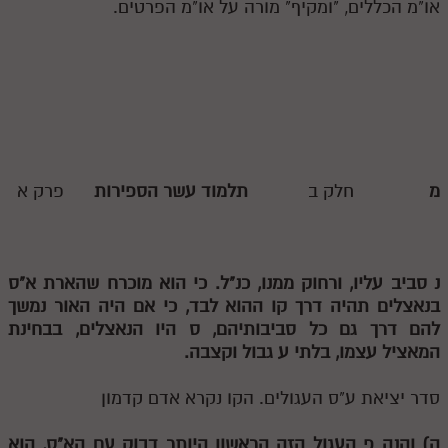
או"מ הכללים, "ומקיף" מורה על או"מ הפרטים.
מ
חלק ב
תלמוד עשר הספירות
פרק א
נ
סביב עליו, ורחוק ממנו, כנ"ל. כי הוא מוכרח שהארת א"ס
בנאצלים תהיה
דרך קו ההוא לבד, כי אם היה האור נמשך
להם דרך גם כל סביבותיהם,
ס
היו הנאצלים, בבחינת
המאציל עצמו, בלתי
ע
גבול וקצבה.
סדר יציאת ע"ס העגולים. הקו נקרא אדם קדמון
ה) והנה
פ
העגול הזה הראשון היותר דבוק עם הא"ס, הוא