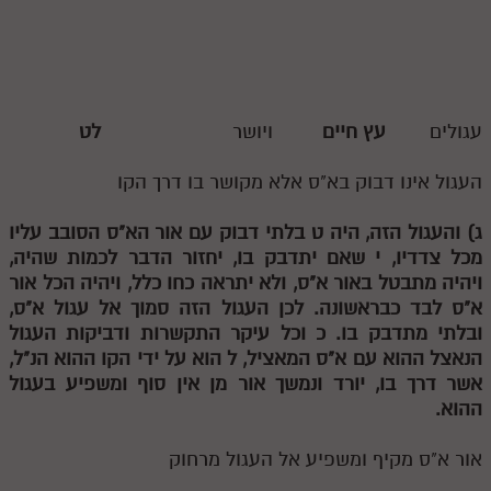
עגולים
עץ חיים
ויושר
לט
העגול אינו דבוק בא"ס אלא מקושר בו דרך הקו
ג) והעגול הזה, היה
ט
בלתי דבוק עם אור הא"ס הסובב עליו
מכל
צדדיו,
י
שאם יתדבק בו, יחזור הדבר לכמות שהיה,
ויהיה מתבטל באור
א"ס, ולא יתראה כחו כלל, ויהיה הכל אור
א"ס לבד כבראשונה. לכן העגול הזה סמוך אל עגול א"ס,
ובלתי מתדבק בו.
כ
וכל עיקר התקשרות ודביקות
העגול
הנאצל ההוא עם א"ס המאציל,
ל
הוא על ידי הקו ההוא הנ"ל,
אשר
דרך בו, יורד ונמשך אור מן אין סוף ומשפיע בעגול
ההוא.
אור א"ס מקיף ומשפיע אל העגול מרחוק