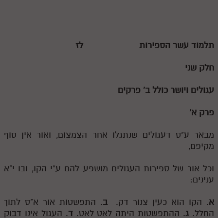
תלמוד עשר הספירו
ת
לז
חלק שני
עגולים ויושר כולל ב' פרקים
פרק א'
מבאר ע"ס דעגולים שנתגלו אחר הצמצום, ואור אין סוף
מקיפם,
וכל אור של ספירות העגולים מושפע להם ע"י הקו, ובו י"א
ענינים:
א
. הקו הוא כעין צנור דק.
ב
. התפשטות אור א"ס לתוך
החלל.
ג
. ההתפשטות היתה לאט לאט.
ד
. העגול אינו דבוק