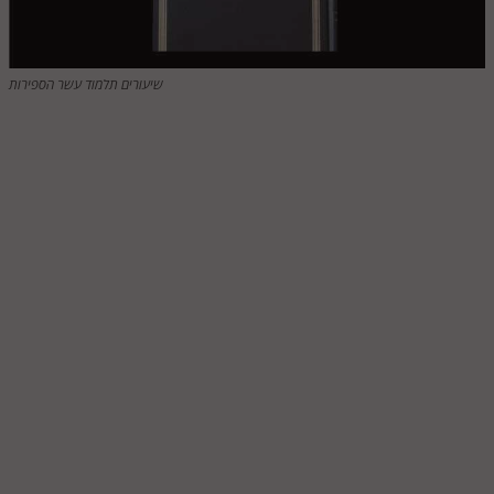
חלק י
חלק יא
שיעורים תלמוד עשר הספירות
חלק יב
חלק יג
חלק יד
חלק טו
חלק ט"ז
בית שער הכוונות
שידור חי
הזמן סט תע"ס
הזמן סט תלמוד עשר הספירות
ספרים להורדה