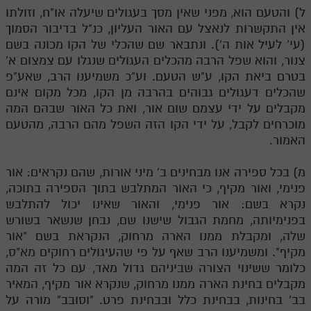
ל) והטעם הוא, מפני שאין מסך בעגולים שיעלה או"ח, וזולתו
אין התקשרות לנאצל עם האור העליון, כנ"ל בדיבור הסמוך
(עי' לעיל אות ה'). ונתבאר שם שהכלי של הקו מכונה בשם
צנור, והוא שפל הרבה מהכלים העגולים שנגלו עם צמצום א'
בטרם ביאת הקו, ע"ש הטעם. וע"כ משמיענו הרב, שאע"פ
שהכלים דעגולים גבוהים בהרבה מן הקו, מכל מקום אינם
מקבלים על ידי עצמם שום אור, ואת כל האור שבהם המה
מוכרחים לקבל, על ידי הקו הזה השפל מהם הרבה, מהטעם
האמור.
מ) בכל ספירה אנו מבחינים ב' מיני אורות, שהם נקראים: אור
פנימי, ואור מקיף, כי האור המתלבש בתוך הספירה בתוכה,
נקרא בשם: אור פנימי, והאור שאינו יכול להתלבש
בפנימיותה, מחמת הגבול שישנו שם, נבחן שנשאר בשורש
שלה, ומקבלת ממנו הארה מרחוק, הנקראת בשם "אור
מקיף". ומשמיענו הרב שאף על פי שהעיגולים רחוקים מא"ס,
כלומר ששינוי הצורה שביניהם גדול מאד, עם כל זה המה
מקבלים בחינת הארה ממנו מרחוק, שנקרא אור מקיף, המאיר
בב' בחינות, בבחינת כלל ובבחינת פרט. "וסובב" מורה על