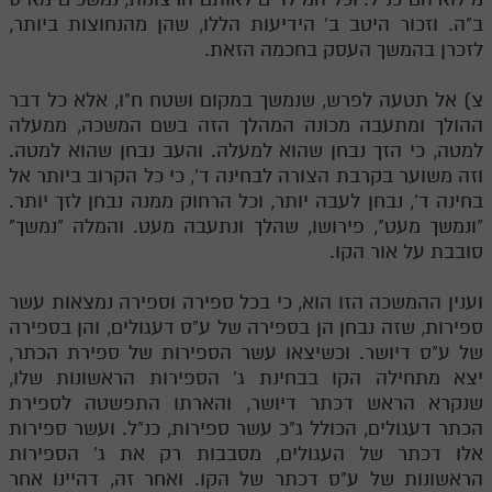
ב"ה. וזכור היטב ב' הידיעות הללו, שהן מהנחוצות ביותר,
לזכרן בהמשך העסק בחכמה הזאת.
צ) אל תטעה לפרש, שנמשך במקום ושטח ח"ו, אלא כל דבר
ההולך ומתעבה מכונה המהלך הזה בשם המשכה, ממעלה
למטה, כי הזך נבחן שהוא למעלה. והעב נבחן שהוא למטה.
וזה משוער בקרבת הצורה לבחינה ד', כי כל הקרוב ביותר אל
בחינה ד', נבחן לעבה יותר, וכל הרחוק ממנה נבחן לזך יותר.
"ונמשך מעט", פירושו, שהלך ונתעבה מעט. והמלה "נמשך"
סובבת על אור הקו.
וענין ההמשכה הזו הוא, כי בכל ספירה וספירה נמצאות עשר
ספירות, שזה נבחן הן בספירה של ע"ס דעגולים, והן בספירה
של ע"ס דיושר. וכשיצאו עשר הספירות של ספירת הכתר,
יצא מתחילה הקו בבחינת ג' הספירות הראשונות שלו,
שנקרא הראש דכתר דיושר, והארתו התפשטה לספירת
הכתר דעגולים, הכולל ג"כ עשר ספירות, כנ"ל. ועשר ספירות
אלו דכתר של העגולים, מסבבות רק את ג' הספירות
הראשונות של ע"ס דכתר של הקו. ואחר זה, דהיינו אחר