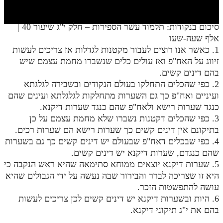
חלק י
חלק יא
סיכום בנקודות: תלמוד עשר הספירות – חלק י"ג שיעור 40 |
אלף שעה-שעו
חלק יב
1. כאשר אנו רוצים לעבור מקטנות לגדלות אז צריכים לעשות
חלק יג
זיווג על האח"פ ואז עולים כלים שנשברו מחמת עצמם שיש
בהם דינים קשים.
חלק יד
2. כפי שהכלים התחלקו בעולם הנקודים ובשבירה לגלגתא
ועיניים ואח"פ כך גם השערות מתחלקות לגלגלתא ועינים שהם
חלק טו
כנגד שערות רישא ולאח"פ שהם כנגד שערות דיקנא.
חלק ט"ז
3. כפי שהכלים דקטנות נשברו שלא מחמת עצמם על כן
בתיקונם אין דינים קשים כך שערות רישא הם שערות רכים.
בית שער הכוונות
4. כפי שבכלים דאח"פ שבעולם יש דינים קשים כך גם בשערות
שהם כנגדם, שערות דיקנא יש דינים קשים.
שידור חי
5. שערות דיקנא יוצאים ממוחא סתימאה שהיא ראש הנקבה כי
היא זו שצריכה לברר והבירור שבה נעשה על ידי הגבולים שהיא
הזמן סט תע"ס
עושה להתפשטות הזכר.
6. היות ובשערות דיקנא יש דינים קשים לכן צריכים לעשות
הזמן סט תלמוד עשר הספירות
בהם את י"ג תיקוני דיקנא.
ספרים להורדה