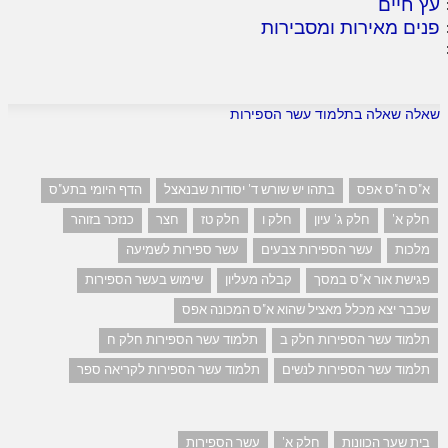
עץ חיים
פנים מאירות ומסבירות
שאלה שאלה בתלמוד עשר הספירות
א"ס ה"ס אפס
בתהו יש שורש ד' יסודות שבנאצל
הדף היומי בתע"ס
חלק א'
חלק ג' עיון
חלק ו
חלק טז
חצר
כנזכר בזוהר
מלכות
עשר הספירות צבעים
עשר ספירות לשמיעה
פגישת אור א"ס במסך
קבלה מעליון
שימוש בעשר הספירות
שכבר יצא מכלל מאציל שהוא א"ס המכונה אפס
תלמוד עשר הספירות חלק ב
תלמוד עשר הספירות חלק ח
תלמוד עשר הספירות לנשים
תלמוד עשר הספירות לקריאה ספר
בית שער הכוונות
חלק א'
עשר הספירות