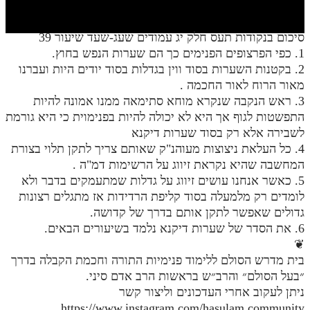
חלק י
חלק יא
סיכום בנקודות תעס חלק יג עמודים שעג-שעד שיעור 39
1. כפי הפרצופים הפנימים כך הם שערות הנפש בחוץ.
חלק יב
2. בקטנות השערות בסוד ווין בגדלות בסוד יודים היות ועברנו
חלק יג
מאור הרוח לאור החכמה .
3. ראש הנקבה שנקרא מוחא סתימאה ממנו אמונה להיות
חלק יד
התפשטות לגוף אך היא לא יכולה להיות בפנימוית כי היא גורמת
לשבירה אלא רק בסוד שערות דיקנא
חלק טו
4. כל העלאת ניצוצות מעוהנ"ק שאותם צריך לתקן תלוי בצורת
חלק ט"ז
המחשבה שהיא נקראת זיווג על הרשימות דמ"ה .
5. כאשר אנחנו עושים זיווג על גדלות שמתעמקים בדבר ולא
בית שער הכוונות
לומדים רק מלמעלה בסוד קליפת הרדידות אז מתגלים רצונות
גדולים שאפשר לתקן אותם בדרך של קדושה.
שידור חי
6. את הסדר של שערות דיקנא נלמד בשיעורים הבאים.
❦
הזמן סט תע"ס
בית מדרש הסולם ללימוד פנימיות התורה וחכמת הקבלה בדרך
״בעל הסולם״ והרב״ש בראשות הרב אדם סיני.
הזמן סט תלמוד עשר הספירות
ניתן לעקוב אחרי העדכונים וליצור קשר
ספרים להורדה
https://www.instagram.com/hasulam.community