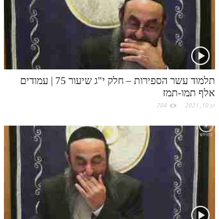
לאתר ספר הרב
דף היומי בזוהר הקדוש
תלמוד עשר הספירות – חלק י"ג שיעור 75 | עמודים
אלף תמו-תמז
יונ 10, 2021
704