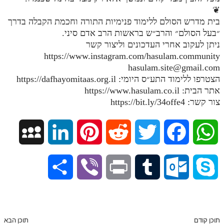
❦
מנוע חיפוש בספרים
בית מדרש הסולם ללימוד פנימיות התורה וחכמת הקבלה בדרך
״בעל הסולם״ והרב״ש בראשות הרב אדם סיני.
תלמוד עשר הספירות בעיון
ניתן לעקוב אחרי העדכונים וליצור קשר
https://www.instagram.com/hasulam.community
תלמוד עשר הספירות חלק א
hasulam.site@gmail.com
תע"ס חלק ב' עיון
הצטרפו ללימוד התע״ס היומי: https://dafhayomitaas.org.il
אתר הבית: https://www.hasulam.co.il
תע"ס חלק ג' עיון
צור קשר: https://bit.ly/34offe4
תלמוד עשר הספירות חלק ד
תלמוד עשר הספירות חלק ה
M
L
P
R
T
F
W
תלמוד עשר הספירות חלק ו
y
i
i
e
w
a
h
S
V
P
T
O
S
תלמוד עשר הספירות חלק ז
S
n
n
d
i
c
a
תלמוד עשר הספירות חלק ח
h
i
r
u
u
k
תלמוד עשר הספירות חלק ט
p
k
t
d
t
e
t
a
b
i
m
t
y
תוכן קודם
תוכן הבא
תלמוד עשר הספירות חלק י