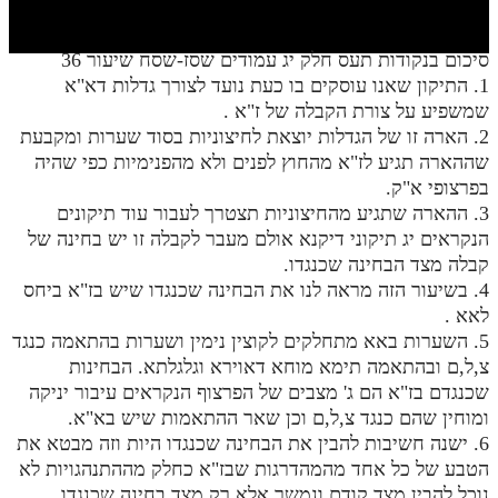
חלק י
חלק יא
סיכום בנקודות תעס חלק יג עמודים שסז-שסח שיעור 36
1. התיקון שאנו עוסקים בו כעת נועד לצורך גדלות דא"א
חלק יב
שמשפיע על צורת הקבלה של ז"א .
חלק יג
2. הארה זו של הגדלות יוצאת לחיצוניות בסוד שערות ומקבעת
שההארה תגיע לז"א מהחוץ לפנים ולא מהפנימיות כפי שהיה
חלק יד
בפרצופי א"ק.
3. ההארה שתגיע מהחיצוניות תצטרך לעבור עוד תיקונים
חלק טו
הנקראים יג תיקוני דיקנא אולם מעבר לקבלה זו יש בחינה של
חלק ט"ז
קבלה מצד הבחינה שכנגדו.
4. בשיעור הזה מראה לנו את הבחינה שכנגדו שיש בז"א ביחס
בית שער הכוונות
לאא .
5. השערות באא מתחלקים לקוצין נימין ושערות בהתאמה כנגד
שידור חי
צ,ל,ם ובהתאמה תימא מוחא דאוירא וגלגלתא. הבחינות
שכנגדם בז"א הם ג' מצבים של הפרצוף הנקראים עיבור יניקה
הזמן סט תע"ס
ומוחין שהם כנגד צ,ל,ם וכן שאר ההתאמות שיש בא"א.
6. ישנה חשיבות להבין את הבחינה שכנגדו היות וזה מבטא את
הזמן סט תלמוד עשר הספירות
הטבע של כל אחד מהמהדרגות שבז"א כחלק מההתנהגויות לא
ספרים להורדה
נוכל להבין מצד קודם ונמשך אלא רק מצד בחינה שכנגדו.