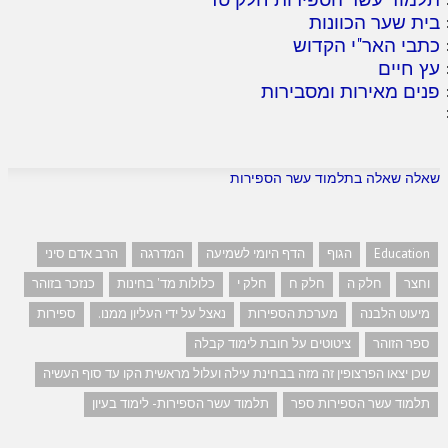
בית שער הכוונות
כתבי האר"י הקדוש
עץ חיים
פנים מאירות ומסבירות
שאלה שאלה בתלמוד עשר הספירות
Education
הגוף
הדף היומי לשמיעה
המדרגה
הרב אדם סיני
וחצר
חלק ה
חלק ח
חלק י
כלולות מד' בחינות
כנזכר בזוהר
מיעוט הלבנה
מערכת הספירות
נאצל על ידי העליון ממנו.
ספירות
ספר הזוהר
ציטוטים על חובת לימוד קבלה
שכן יצאו הפרצופין זה מזה בבחינת עילה ועלול מראשית הקו עד סוף העשיה
תלמוד עשר הספירות ספר
תלמוד עשר הספירות- לימוד בעיון