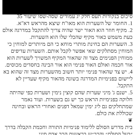
חלק י
חלק יא
סיכום בנקודות תעס חלק יג עמודים שסה-שסו שיעור 35
1. החומר של השערות הוא מאו"ח שיצא מהראש דא"א.
חלק יב
2. מקיף חוזר הוא האור ישר שהיה צריך להתקבל במדרגה אולם
חלק יג
כעת משמש כאור מקיף שהכלי שלו הוא השערות.
3. השערות הם בחינת מותרי מוחא כי הם מיותרים למוחין כי
חלק יד
המוחין מסתלקים שאי אפשר לקבל אותם. השערות עדיפים
ממוחין הפנימים מצד זה שהאור המקיף המשויך לשערות הוא
חלק טו
אור חכמה ואולם האור פנימי הוא אור הבינה בחסדים מכוסים.
חלק ט"ז
4. יש צד שהאור פנימי יותר חשוב מהשערות מצד זה שהוא בא
ליישום בפנימיות המדרגה בשונה מהאור מקיף שעדיין לא
בית שער הכוונות
התקבל.
5. ישנם ג' מיני שערות שהם קוצין נימין ושערות כפי שהיתה
שידור חי
חלוקה בפנימיות הראש כך יש גם בשערות. ועוד נאמר
שמתחלקים גם ליג ימין שמאל דפנים ואחורי הראש ובחינה
הזמן סט תע"ס
שכוללת את כולם.
❦
הזמן סט תלמוד עשר הספירות
בית מדרש הסולם ללימוד פנימיות התורה וחכמת הקבלה בדרך
ספרים להורדה
״בעל הסולם״ והרב״ש בראשות הרב אדם סיני.