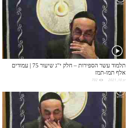
לאתר ספר הרב
דף היומי בזוהר הקדוש
תלמוד עשר הספירות – חלק י"ג שיעור 75 | עמודים
אלף תמו-תמז
יונ 10, 2021
702