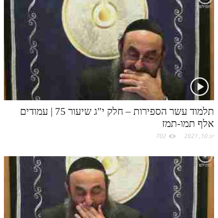
לאתר ספר הרב
דף היומי בזוהר הקדוש
תלמוד עשר הספירות – חלק י"ג שיעור 75 | עמודים
אלף תמו-תמז
יונ 10, 2021
702