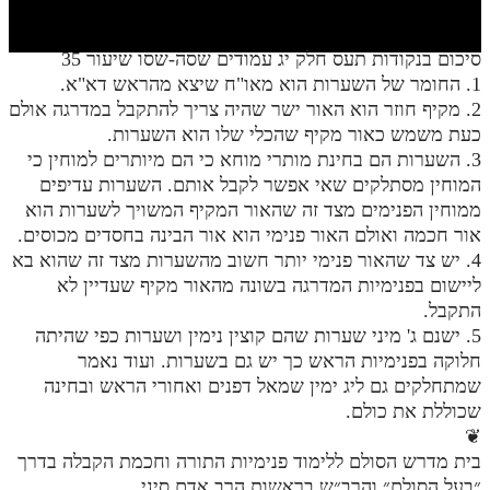
חלק י
חלק יא
סיכום בנקודות תעס חלק יג עמודים שסה-שסו שיעור 35
1. החומר של השערות הוא מאו"ח שיצא מהראש דא"א.
חלק יב
2. מקיף חוזר הוא האור ישר שהיה צריך להתקבל במדרגה אולם
חלק יג
כעת משמש כאור מקיף שהכלי שלו הוא השערות.
3. השערות הם בחינת מותרי מוחא כי הם מיותרים למוחין כי
חלק יד
המוחין מסתלקים שאי אפשר לקבל אותם. השערות עדיפים
ממוחין הפנימים מצד זה שהאור המקיף המשויך לשערות הוא
חלק טו
אור חכמה ואולם האור פנימי הוא אור הבינה בחסדים מכוסים.
חלק ט"ז
4. יש צד שהאור פנימי יותר חשוב מהשערות מצד זה שהוא בא
ליישום בפנימיות המדרגה בשונה מהאור מקיף שעדיין לא
בית שער הכוונות
התקבל.
5. ישנם ג' מיני שערות שהם קוצין נימין ושערות כפי שהיתה
שידור חי
חלוקה בפנימיות הראש כך יש גם בשערות. ועוד נאמר
שמתחלקים גם ליג ימין שמאל דפנים ואחורי הראש ובחינה
הזמן סט תע"ס
שכוללת את כולם.
❦
הזמן סט תלמוד עשר הספירות
בית מדרש הסולם ללימוד פנימיות התורה וחכמת הקבלה בדרך
ספרים להורדה
״בעל הסולם״ והרב״ש בראשות הרב אדם סיני.