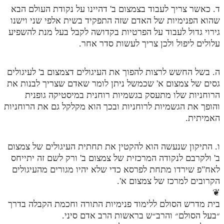
ד. כאשר צריך לעבוד בצמצום ב' דהיינו על נקודת העולם הבא
מנוע חיפוש בספרים
שהוא הפנימיות של האדם שזה התפקיד בשית אלפי שני וישנו
גירוי גדול לעבוד על הפרטיות בקדושה לקבל בעל מנת להשפיע
תלמוד עשר הספירות בעיון
עלולים ליפול ולכן צריך לעשות סדר אחר.
תלמוד עשר הספירות חלק א
ה. בשל החשש לרצות להפוך את העיגולים דצמצום ב' לעיגולים
תע"ס חלק ב' עיון
גסים של צמצום א' שכמשל ניתן לומר שאדם שצריך לבנות את
תע"ס חלק ג' עיון
הרוחניות שלו מתעסק בגשמיות רוחנית במיסטיקה גופנית
והופך את הגשמיות לרוחניות ובכך הוא מקלקל גם את הרוחניות
תלמוד עשר הספירות חלק ד
האמיתית.
תלמוד עשר הספירות חלק ה
ו. התיקון שנעשה הוא להקטין את תחתית העיגולים של צמצום
תלמוד עשר הספירות חלק ו
ב' ולקרבם לנקודה המרכזית של צמצום ב' ורק לשם זה יתייחס
תלמוד עשר הספירות חלק ז
לאח"פ שירדו מתחת לפרסא כדי שלא יהיו מגורים מהעיגולים
הקרובים למרכז של צמצום א'.
תלמוד עשר הספירות חלק ח
❦
בית מדרש הסולם ללימוד פנימיות התורה וחכמת הקבלה בדרך
תלמוד עשר הספירות חלק ט
״בעל הסולם״ והרב״ש בראשות הרב אדם סיני.
תלמוד עשר הספירות חלק י