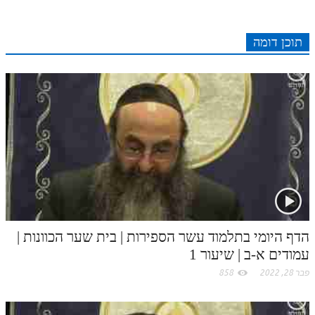
e
r
t
l
o
e
לאתר ספר הרב
e
I
e
r
o
p
דף היומי בזוהר הקדוש
r
o
תוכן דומה
n
s
k
p
k
t
.
c
o
m
הדף היומי בתלמוד עשר הספירות | בית שער הכוונות |
עמודים א-ב | שיעור 1
פבר 28, 2022
858