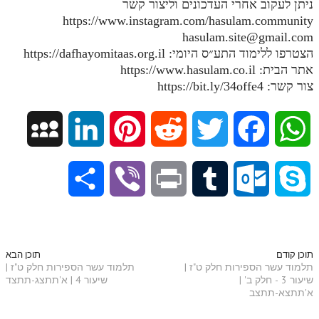
ניתן לעקוב אחרי העדכונים וליצור קשר
https://www.instagram.com/hasulam.community
תלמוד עשר הספירות חלק יא
hasulam.site@gmail.com
תלמוד עשר הספירות חלק יב
הצטרפו ללימוד התע״ס היומי: https://dafhayomitaas.org.il
אתר הבית: https://www.hasulam.co.il
תלמוד עשר הספירות חלק יג
צור קשר: https://bit.ly/34offe4
תלמוד עשר הספירות חלק יד
M
L
P
R
T
F
W
תלמוד עשר הספירות חלק טו
תלמוד עשר הספירות חלק טז
y
i
i
e
w
a
h
S
V
P
T
O
S
בית שער הכוונות
S
n
n
d
i
c
a
אודות האתר
h
i
r
u
u
k
p
k
t
d
t
e
t
אודות האתר
a
b
i
m
t
y
תוכן קודם
תוכן הבא
תלמוד עשר הספירות חלק ט"ז |
תלמוד עשר הספירות חלק ט"ז |
בעל הסולם
a
e
e
i
t
b
s
שיעור 3 - חלק ב' |
שיעור 4 | א'תתצג-תתצד
r
e
n
b
l
p
א'תתצא-תתצב
אתר הבית
c
d
r
t
e
o
A