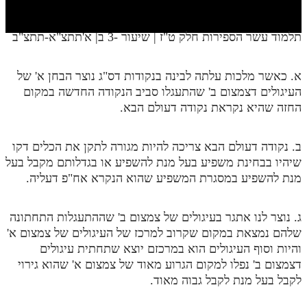
חלק י
חלק יא
תלמוד עשר הספירות חלק ט"ז | שיעור -3 ב| א'תתצ"א-תתצ"ב
חלק יב
א. כאשר מלכות עלתה לבינה בנקודות דס"ג נוצר הבחן א' של
חלק יג
העיגולים דצמצום ב' שהתעגלו סביב הנקודה החדשה במקום
חלק יד
החזה שהיא נקראת נקודה דעולם הבא.
חלק טו
ב. נקודה דעולם הבא צריכה להיות מגורה לתקן את הכלים דקו
חלק ט"ז
שיהיו בבחינת משפיע בעל מנת להשפיע או בגדלותם מקבל בעל
מנת להשפיע במסגרת המשפיע שהוא הנקרא אח"פ דעליה.
בית שער הכוונות
שידור חי
ג. נוצר לנו אתגר בעיגולים של צמצום ב' שההתעגלות התחתונה
שלהם נמצאת במקום שקרוב למרכז של העיגולים של צמצום א'
הזמן סט תע"ס
והיות וסוף העיגולים הוא במרכזם יוצא שתחתית עיגולים
דצמצום ב' נפלו למקום הגרוע מאוד של צמצום א' שהוא גירוי
הזמן סט תלמוד עשר הספירות
לקבל בעל מנת לקבל גבוה מאוד.
ספרים להורדה