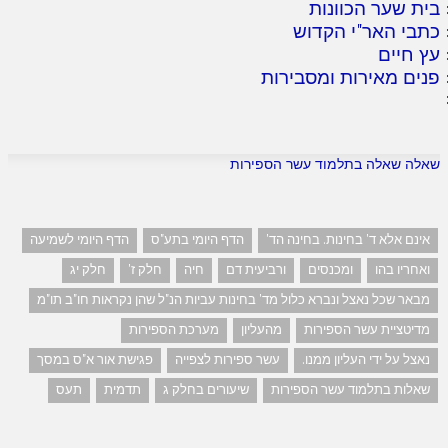
בית שער הכוונות
כתבי האר"י הקדוש
עץ חיים
פנים מאירות ומסבירות
שאלה שאלה בתלמוד עשר הספירות
אינם אלא ד' בחינות. בחינה הד'
הדף היומי בתע"ס
הדף היומי לשמיעה
ואחריו בהו
ומכנסים
ורביעית דם
חיה
חלק ז'
חלק יג
מבאר שכל נאצל ונברא כלול מד' בחינות עביות הנ"ל שהן נקראות חו"ב תו"מ
מדיטציית עשר הספירות
מהעליון
מערכת הספירות
נאצל על ידי העליון ממנו.
עשר ספירות לצפייה
פגישת אור א"ס במסך
שאלות בתלמוד עשר הספירות
שיעורים בחלק ג
תדמית
תעס