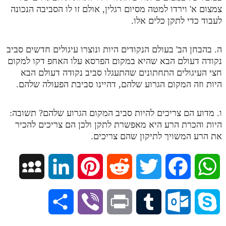
צמצום א' וירדו למטה מסיום רגלין, אולם זו לו הסביבה הנכונה
מנוע חיפוש בספרים
לעבוד כדי לתקן כלים אלו.
תלמוד עשר הספירות בעיון
ה. בהבחן הב' בעולם הנקודים היות ונוצרו עיגולים חדשים סביב
תלמוד עשר הספירות חלק א
נקודה דעולם הבא שהיא במקום הפרסא עלו האחפ דקו למקום
חצי העיגולים התחתונים שהתעגלו סביב נקודה דעולם הבא
תע"ס חלק ב' עיון
היות וזה המקום הגרוע שלהם, דהיינו סביבת הפעולה שלהם.
תע"ס חלק ג' עיון
ו. מדוע הם צריכים להיות סביב המקום הגרוע שלהם? תשובה:
תלמוד עשר הספירות חלק ד
היות והכרת הרע היא מאפשרת לתקן ולכן הם צריכים להכיר
תלמוד עשר הספירות חלק ה
את הרע המשויך לתיקון שהם צריכים.
תלמוד עשר הספירות חלק ו
M
L
P
R
T
F
W
תלמוד עשר הספירות חלק ז
תלמוד עשר הספירות חלק ח
y
i
i
e
w
a
h
S
V
P
T
O
S
תלמוד עשר הספירות חלק ט
S
n
n
d
i
c
a
תלמוד עשר הספירות חלק י