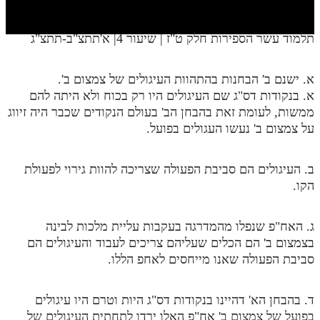
חלק י
חלק יא
תלמוד עשר הספירות חלק ט"ז | שיעור 4| א'תתצ"ב-תתצ"ג
חלק יב
א. ישנם ב' הבחנות בהתהוות העיגולים של צמצום ב'.
חלק יג
א. בנקודות דס"ג שם העיגולים היו רק בכוח ולא היתה להם
חלק יד
ממשות, לעומת זאת בהבחן הב' בעולם הנקודים שכבר היה זיווג
על צמצום ב' נעשו העגולים בפועל.
חלק טו
חלק ט"ז
ב. העיגולים הם סביבת הפעולה שצריכה להוות גירוי לפעולת
הקו.
בית שער הכוונות
שידור חי
ג. האח"פ שנפלו מהמדרגה בעקבות עליית מלכות לבינה
בצמצום ב' הם הכלים שעליהם צריכים לעבוד והעיגולים הם
הזמן סט תע"ס
סביבת הפעולה שאנו מייחסים לאחפ הללו.
הזמן סט תלמוד עשר הספירות
ד. בהבחן הא' דהיינו בנקודות דס"ג היות וטרם היו עיגולים
ספרים להורדה
בפועל של צמצום ב' אח"פ האלו ירדו לתחתית העיגולים של