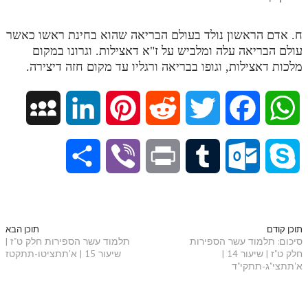
תלמוד עשר הספירות חלק יא
ח. אדם הראשון נולד בעולם הבריאה שהוא בחינת ראשו כאשר
תלמוד עשר הספירות חלק יב
עולם הבריאה עלה ומלביש על ז"א דאצילות. וגרונו במקום
מלכות דאצילות, וגופו בבריאה ורגליו עד מקום חזה דיצירה.
תלמוד עשר הספירות חלק יג
תלמוד עשר הספירות חלק יד
M
L
P
R
T
F
W
תלמוד עשר הספירות חלק טו
y
i
i
e
w
a
h
תלמוד עשר הספירות חלק טז
S
V
P
T
O
S
בית שער הכוונות
S
n
n
d
i
c
a
h
i
r
u
u
k
אודות האתר
p
k
t
d
t
e
t
a
b
i
m
t
y
תוכן קודם
תוכן הבא
אודות האתר
סיכום: תלמוד עשר הספירות
תלמוד עשר הספירות חלק ט"ז |
a
e
e
i
t
b
s
חלק ט"ז | שיעור 14 |
שיעור 15 | א'תתציטו-תתקטז
r
e
n
b
l
p
בעל הסולם
א'תתצי"ג-תתקי"ד
c
d
r
t
e
o
A
אתר הבית
e
r
t
l
o
e