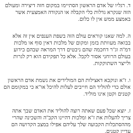
ד. רגליו של אדם הראשון הסתיימו במקום חזה דיצירה ומעולם
מנוע חיפוש בספרים
הזה שנקרא גדלות כלי הקבלה או הנקודה האמצעית אשר
באמצע ממש אין לו כלום.
תלמוד עשר הספירות בעיון
תלמוד עשר הספירות חלק א
ה. למה שאנו קוראים עולם הזה בשפת הענפים אין זה אלא
בבואה מעוותת בזמן ומקום של מלכות דאין סוף או מלכות
תע"ס חלק ב' עיון
דמ"ה וג"ר דחכמה שהם ניבטים דרך המראה שבהם כידוע
תע"ס חלק ג' עיון
בעולם הרוחני אסור לקבל. אלא כל תפקידם הוא רק לגרות
ולייצר השתוקקות.
תלמוד עשר הספירות חלק ד
תלמוד עשר הספירות חלק ה
ו. ז"א ונוקבא דאצילות הם המולידים את נשמת אדם הראשון
אולם כדי להוליד הם חייבים לעלות להיכל או"א כי במקומם הם
תלמוד עשר הספירות חלק ו
קטנים וקטן אינו מוליד.
תלמוד עשר הספירות חלק ז
תלמוד עשר הספירות חלק ח
ז. יוצא שכל פעם שאתה רוצה להוליד את האדם שבך אתה
צריך להעלות את ז"א ומלכות דהיינו הקב"ה והשכינה שהרי
תלמוד עשר הספירות חלק ט
מההסתכלות הקבועה שלך עליהם אפילו במצב הקדושה הם
עדיין קטנים.
תלמוד עשר הספירות חלק י