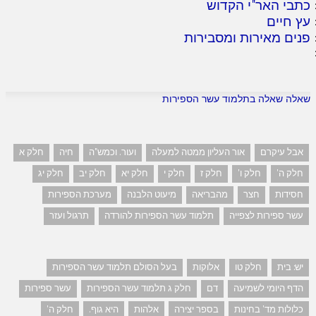
כתבי האר"י הקדוש
עץ חיים
פנים מאירות ומסבירות
שאלה שאלה בתלמוד עשר הספירות
אבל עיקרם
אור העליון ממטה למעלה
ועור. וכמש"ה
חיה
חלק א
חלק ה'
חלק ו'
חלק ז
חלק י
חלק יא
חלק יב
חלק יג
חסידות
חצר
מהבריאה
מיעוט הלבנה
מערכת הספירות
עשר ספירות לצפייה
תלמוד עשר הספירות להורדה
תרגול ועזר
יש: בית
חלק טו
אלוקות
בעל הסולם תלמוד עשר הספירות
הדף היומי לשמיעה
דם
חלק ג תלמוד עשר הספירות
עשר ספירות
כלולות מד' בחינות
בספר יצירה
אלהות
היא גוף.
חלק ה'