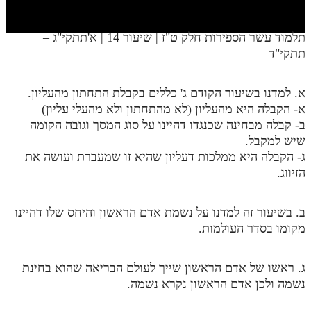
חלק י
חלק יא
תלמוד עשר הספירות חלק ט"ז | שיעור 14 | א'תתקי"ג –
תתקי"ד
חלק יב
חלק יג
א. למדנו בשיעור הקודם ג' כללים בקבלת התחתון מהעליון.
חלק יד
א- הקבלה היא מהעליון (לא מהתחתון ולא מהעלי עליון)
ב- קבלה מבחינה שכנגדו דהיינו על סוג המסך וגובה הקומה
חלק טו
שיש למקבל.
ג- הקבלה היא ממלכות דעליון שהיא זו שמעברת ועושה את
חלק ט"ז
הזיווג.
בית שער הכוונות
ב. בשיעור זה למדנו על נשמת אדם הראשון והיחס שלו דהיינו
שידור חי
מקומו בסדר העולמות.
הזמן סט תע"ס
ג. ראשו של אדם הראשון שייך לעולם הבריאה שהוא בחינת
הזמן סט תלמוד עשר הספירות
נשמה ולכן אדם הראשון נקרא נשמה.
ספרים להורדה