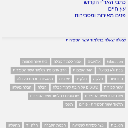
כתבי האר"י הקדוש
עץ חיים
פנים מאירות ומסבירות
שאלה שאלה בתלמוד עשר הספירות
Education
אלמוגים
אסור ללמוד קבלה
בית שער הכוונות
בכח ולא בפועל.
הוא: העצמות
הרב אדם סיני תלמוד עשר הספירות
הרוחניות
חלק ה
חלק יב
יש: בית
מושגים בחכמת הקבלה
עשר ספירות
ציטוטים על חובת לימוד קבלה
קבלה
קבלה מעליון
שם האדם ועשר הספירות
שרטוטים בתלמוד עשר הספירות
תלמוד עשר הספירות - פורים
תעס
הוא בית
עשר ספירות לשמיעה
חכמת הקבלה
חלק י"ד
מהעליון