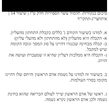
חלק י
חלק יא
סיכום בנקודות: תלמוד עשר הספירות חלק ט"ז | שיעור 14 |
א'תתצי"ג-תתקי"ד
חלק יב
חלק יג
א. למדנו בשיעור הקודם ג' כללים בקבלת התחתון מהעליון.
חלק יד
א- הקבלה היא מהעליון (לא מהתחתון ולא מהעלי עליון)
ב- קבלה מבחינה שכנגדו דהיינו על סוג המסך וגובה הקומה
חלק טו
שיש למקבל.
ג- הקבלה היא ממלכות דעליון שהיא זו שמעברת ועושה את
חלק ט"ז
הזיווג.
בית שער הכוונות
ב. בשיעור זה למדנו על נשמת אדם הראשון והיחס שלו דהיינו
שידור חי
מקומו בסדר העולמות.
הזמן סט תע"ס
ג. ראשו של אדם הראשון שייך לעולם הבריאה שהוא בחינת
הזמן סט תלמוד עשר הספירות
נשמה ולכן אדם הראשון נקרא נשמה.
ספרים להורדה