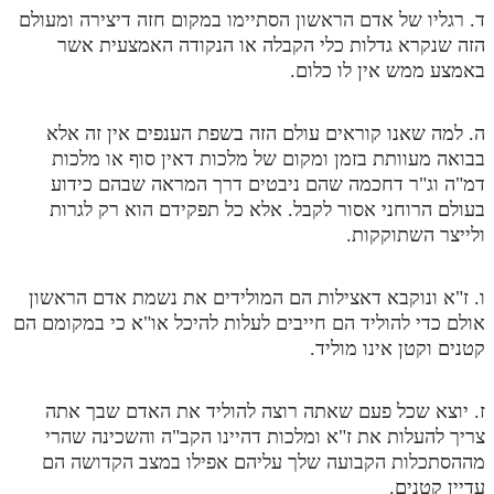
ד. רגליו של אדם הראשון הסתיימו במקום חזה דיצירה ומעולם
מנוע חיפוש בספרים
הזה שנקרא גדלות כלי הקבלה או הנקודה האמצעית אשר
באמצע ממש אין לו כלום.
תלמוד עשר הספירות בעיון
תלמוד עשר הספירות חלק א
ה. למה שאנו קוראים עולם הזה בשפת הענפים אין זה אלא
בבואה מעוותת בזמן ומקום של מלכות דאין סוף או מלכות
תע"ס חלק ב' עיון
דמ"ה וג"ר דחכמה שהם ניבטים דרך המראה שבהם כידוע
תע"ס חלק ג' עיון
בעולם הרוחני אסור לקבל. אלא כל תפקידם הוא רק לגרות
ולייצר השתוקקות.
תלמוד עשר הספירות חלק ד
תלמוד עשר הספירות חלק ה
ו. ז"א ונוקבא דאצילות הם המולידים את נשמת אדם הראשון
אולם כדי להוליד הם חייבים לעלות להיכל או"א כי במקומם הם
תלמוד עשר הספירות חלק ו
קטנים וקטן אינו מוליד.
תלמוד עשר הספירות חלק ז
תלמוד עשר הספירות חלק ח
ז. יוצא שכל פעם שאתה רוצה להוליד את האדם שבך אתה
צריך להעלות את ז"א ומלכות דהיינו הקב"ה והשכינה שהרי
תלמוד עשר הספירות חלק ט
מההסתכלות הקבועה שלך עליהם אפילו במצב הקדושה הם
עדיין קטנים.
תלמוד עשר הספירות חלק י