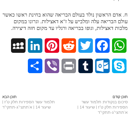
תלמוד עשר הספירות חלק יא
ח. אדם הראשון נולד בעולם הבריאה שהוא בחינת ראשו כאשר
תלמוד עשר הספירות חלק יב
עולם הבריאה עלה ומלביש על ז"א דאצילות. וגרונו במקום
מלכות דאצילות, וגופו בבריאה ורגליו עד מקום חזה דיצירה.
תלמוד עשר הספירות חלק יג
תלמוד עשר הספירות חלק יד
M
L
P
R
T
F
W
תלמוד עשר הספירות חלק טו
y
i
i
e
w
a
h
תלמוד עשר הספירות חלק טז
S
V
P
T
O
S
בית שער הכוונות
S
n
n
d
i
c
a
h
i
r
u
u
k
אודות האתר
p
k
t
d
t
e
t
a
b
i
m
t
y
תוכן קודם
תוכן הבא
אודות האתר
סיכום בנקודות: תלמוד עשר
תלמוד עשר הספירות חלק ט"ז |
a
e
e
i
t
b
s
הספירות חלק ט"ז | שיעור 14 |
שיעור 14 | א'תתצי"ג-תתקי"ד
r
e
n
b
l
p
בעל הסולם
א'תתצי"ג-תתקי"ד
c
d
r
t
e
o
A
אתר הבית
e
r
t
l
o
e