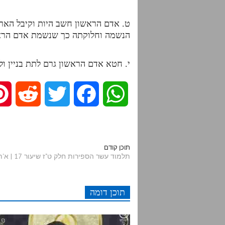
ט. אדם הראשון חשב היות וקיבל האר
הנשמה וחלוקתה כך שנשמת אדם הראש
י. חטא אדם הראשון גרם לתת בניין ול
R
T
F
W
e
w
a
h
d
i
c
a
תוכן קודם
תלמוד עשר הספירות חלק ט"ז שיעור 17 | א'תתקי"ט-תתק"כ
d
t
e
t
תוכן דומה
i
t
b
s
t
e
o
A