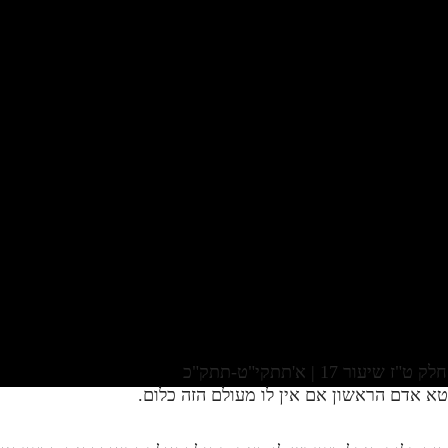
17 | א'תתקי"ט-תתק"כ
א אדם הראשון אם אין לו מעולם הזה כלום.