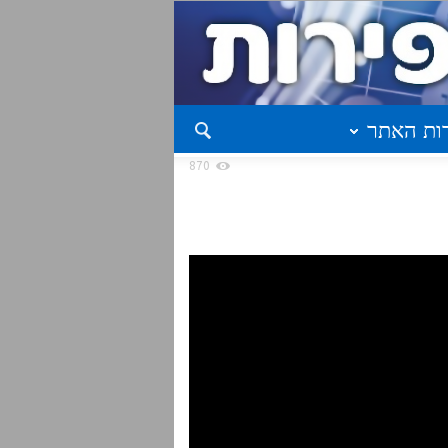
ות האתר
870