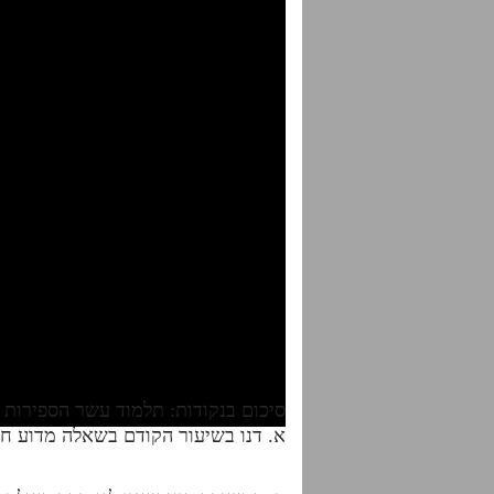
סיכום בנקודות: תלמוד עשר הספירות חלק ט"ז שיעור 
א. דנו בשיעור הקודם בשאלה מדוע חט