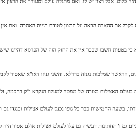
הזה כלום, אבל רצון יש לו, ואם מתגלה עולם ומעורר את הרצון 
ת לקבל את ההארה הבאה על הרצון לטובת בניית האהבה. ואם אי
כי בטעות חשבו שכבר אין את החוק הזה של הפרסא דהיינו שיש 
ים, הראשון שמלכות נגנזה ברדלא. והשני גניזו דאו"א שאסור לקב
מה בעולם האצילות בצורה של ממטה למעלה הנקרא ו"ק דחכמה, ו
דתו, בשעה החמישית כבר כל גופו נכנס לעולם אצילות וכנגדו גם ו
יים גם ו' תחתונות דעשיה גם עלו לעולם אצילות אולם אסור היה 