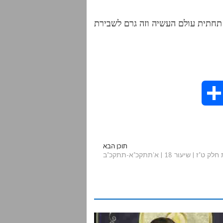
תחתית עולם העשיה וזה גרם לשבירת
S
h
a
תוכן הבא
עור 18 | א'תתקכ"א-תתקכ"ב
r
e