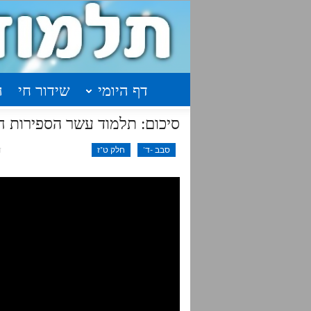
דף היומי
שידור חי
ה
סיכום: תלמוד עשר הספירות חלק ט"ז שיעור 
סבב -ד'
חלק ט"ז
ד