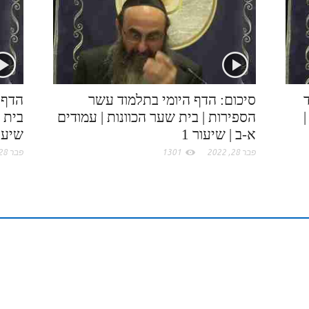
k
e
I
e
.
n
s
c
t
סיכום: הדף היומי בתלמוד עשר
הדף 
הספירות | בית שער הכוונות | עמודים
בית ש
o
א-ב | שיעור 1
שיעור
פבר 28, 2022
1301
פבר 28, 2022
m