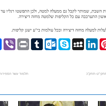
ת השבת, שמותר לקבל גם ממעלה למטה, ולכן התפשטו רגליו עד 
ון התערבבה עם כל הקליפות שלמטה מחזה דיצירה.
עלות למעלה מחזה דיצירה ובכל עולמות בי"ע ישנן קליפות.
V
P
T
O
S
M
L
P
i
r
u
u
k
y
i
i
b
i
m
t
y
S
n
n
תלמוד עשר הספירות חלק ט"ז | שי
e
n
b
l
p
p
k
t
r
t
l
o
e
a
e
e
r
o
c
d
r