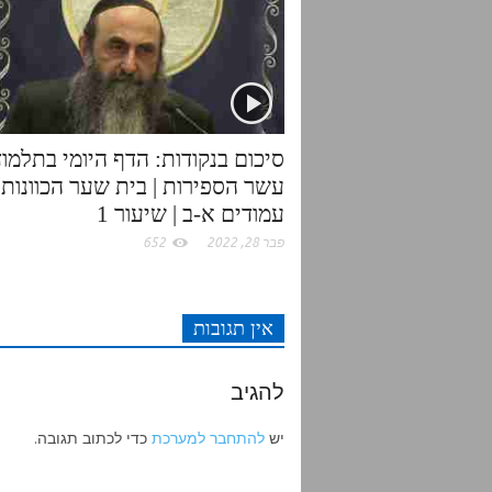
r
o
p
k
p
סיכום בנקודות: הדף היומי בתלמוד
עשר הספירות | בית שער הכוונות |
עמודים א-ב | שיעור 1
פבר 28, 2022
652
אין תגובות
להגיב
יש
להתחבר למערכת
כדי לכתוב תגובה.