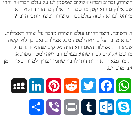
היצירה, וכתוב ויברא אלוקים שמסמן לנו על עולם הבריאה והרי
מנוע חיפוש בספרים
שם אלוקים הוא קטן מהשם הויה אלוקים והרי דווקא הוא
מיוחס לבריאה שזה עולם גבוה מיצירה וכיצד ייתכן הדבר?
תלמוד עשר הספירות בעיון
ד. תשובה: וייצר דהיינו עולם היצירה מדבר על יצירה דאצילות.
תלמוד עשר הספירות חלק א
ויברא מדבר על בריאה למטה מכל אצילות. ואם כך לא יקשה
תע"ס חלק ב' עיון
שביצירה דאצילות השם הוא הויה אלוקים שהוא יותר גדול
מהשם אלוקים לבדו שהוא בעולם הבריאה למטה מפרסא.
תע"ס חלק ג' עיון
ה. מדוגמא זו ואחרות ניתן להבין שתמיד צריך למדוד באיזה זמן
תלמוד עשר הספירות חלק ד
אנו מדברים.
תלמוד עשר הספירות חלק ה
M
L
P
R
T
F
W
תלמוד עשר הספירות חלק ו
תלמוד עשר הספירות חלק ז
y
i
i
e
w
a
h
S
V
P
T
O
S
תלמוד עשר הספירות חלק ח
S
n
n
d
i
c
a
h
i
r
u
u
k
תלמוד עשר הספירות חלק ט
p
k
t
d
t
e
t
תלמוד עשר הספירות חלק י