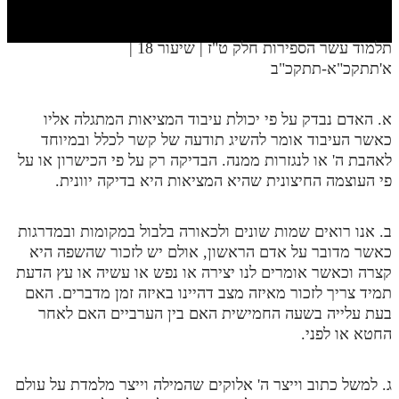
חלק י
חלק יא
תלמוד עשר הספירות חלק ט"ז | שיעור 18 |
א'תתקכ"א-תתקכ"ב
חלק יב
חלק יג
א. האדם נבדק על פי יכולת עיבוד המציאות המתגלה אליו
חלק יד
כאשר העיבוד אומר להשיג תודעה של קשר לכלל ובמיוחד
לאהבת ה' או לנגזרות ממנה. הבדיקה רק על פי הכישרון או על
חלק טו
פי העוצמה החיצונית שהיא המציאות היא בדיקה יוונית.
חלק ט"ז
ב. אנו רואים שמות שונים ולכאורה בלבול במקומות ובמדרגות
בית שער הכוונות
כאשר מדובר על אדם הראשון, אולם יש לזכור שהשפה היא
קצרה וכאשר אומרים לנו יצירה או נפש או עשיה או עץ הדעת
שידור חי
תמיד צריך לזכור מאיזה מצב דהיינו באיזה זמן מדברים. האם
בעת עלייה בשעה החמישית האם בין הערביים האם לאחר
הזמן סט תע"ס
החטא או לפני.
הזמן סט תלמוד עשר הספירות
ג. למשל כתוב וייצר ה' אלוקים שהמילה וייצר מלמדת על עולם
ספרים להורדה