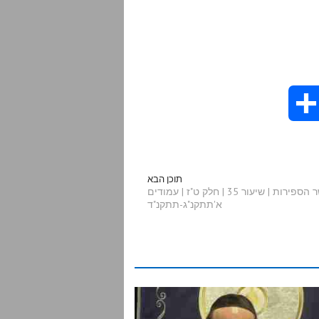
S
h
a
תוכן הבא
תלמוד עשר הספירות | שיעור 35 | חלק ט"ז | עמודים
א'תתקנ"ג-תתקנ"ד
r
e