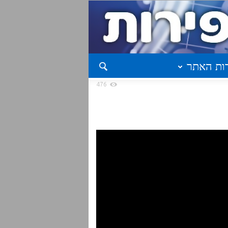
ות האתר
476