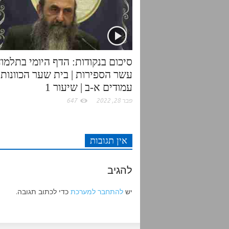
k
p
סיכום בנקודות: הדף היומי בתלמוד
עשר הספירות | בית שער הכוונות |
עמודים א-ב | שיעור 1
פבר 28, 2022
647
אין תגובות
להגיב
יש
להתחבר למערכת
כדי לכתוב תגובה.