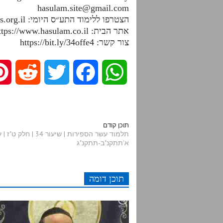
hasulam.site@gmail.com
הצטרפו ללימוד התע״ס היומי: https://dafhayomitaas.org.il
אתר הבית: https://www.hasulam.co.il
צור קשר: https://bit.ly/34offe4
R
T
F
W
e
w
a
h
d
i
c
a
תוכן קודם
תלמוד עשר הספירות | שיעור 34 |
א'תתקנ"ב-תתקנ"ג
d
t
e
t
i
t
b
s
תוכן דומה
t
e
o
A
r
o
p