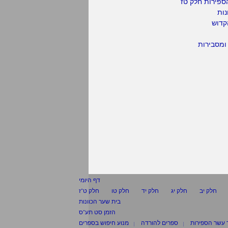
ספירות חלק טז
נות
קדוש
ומסבירות
דף היומי
חלק יב
חלק יג
חלק יד
חלק טו
חלק ט"ז
בית שער הכוונות
הזמן סט תע"ס
 עשר הספירות
ספרים להורדה
מנוע חיפוש בספרים