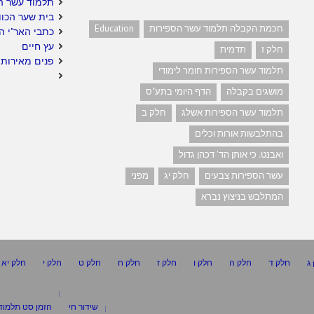
תלמוד עשר ה
בית שער הכוו
חכמת הקבלה תלמוד עשר הספירות
Education
כתבי האר"י ה
עץ חיים
חלק ז
תדמית
פנים מאירות 
תלמוד עשר הספירות חומר לימודי
מושגים בקבלה
הדף היומי בתע"ס
תלמוד עשר הספירות אשלג
חלק ב
בהתלבשות אורות וכלים
ואבנט. כי אותן הד' דכהן גדול
עשר הספירות צבעים
חלק יג
מפני
המתלבש בניצוץ נברא
ג
חלק ד
חלק ה
חלק ו
חלק ז
חלק ח
חלק ט
חלק י
חלק יא
שידור חי
הזמן סט תלמוד