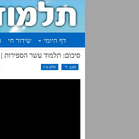
דף היומי
שידור חי
ה
סיכום: תלמוד עשר הספירות | שיעור 34 | חלק ט"ז | עמודים א'
סבב -ד'
חלק ט"ז
ינ