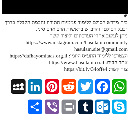
חלק י
חלק יא
❦
בית מדרש הסולם ללימוד פנימיות התורה וחכמת הקבלה בדרך
חלק יב
״בעל הסולם״ והרב״ש בראשות הרב אדם סיני.
חלק יג
ניתן לעקוב אחרי העדכונים וליצור קשר
https://www.instagram.com/hasulam.community
חלק יד
hasulam.site@gmail.com
הצטרפו ללימוד התע״ס היומי: https://dafhayomitaas.org.il
חלק טו
אתר הבית: https://www.hasulam.co.il
חלק ט"ז
צור קשר: https://bit.ly/34offe4
בית שער הכוונות
M
L
P
R
T
F
W
שידור חי
y
i
i
e
w
a
h
הזמן סט תע"ס
S
V
P
T
O
S
S
n
n
d
i
c
a
הזמן סט תלמוד עשר הספירות
h
i
r
u
u
k
ספרים להורדה
p
k
t
d
t
e
t