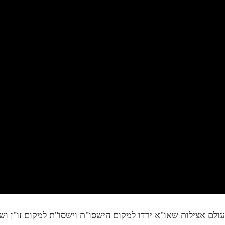
"ז | עמודים ב' אלפים ט-י | שיעור 62
ב' בעולם אצילות שאו"א ירדו למקום הישסו"ת וישסו"ת למקום זו"ן ו