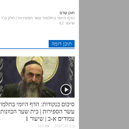
d
i
c
a
תוכן קודם
הדף היומי בתלמוד עשר הספירות | חלק ט"ז | 
שיעור 62
d
t
e
t
i
t
b
s
תוכן דומה
t
e
o
A
r
o
p
k
p
סיכום בנקודות: הדף היומי בתלמוד
עשר הספירות | בית שער הכוונות |
עמודים א-ב | שיעור 1
פבר 28, 2022
650