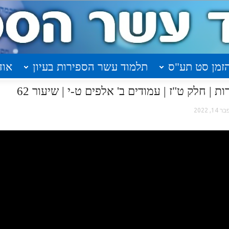
זמן סט תע"ס
תלמוד עשר הספירות בעיון
אוד
| חלק ט"ז | עמודים ב' אלפים ט-י | שיעור 62
ר 14, 2022