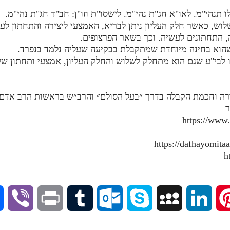
לוש, כאשר חלק העליון ניתן לבריא, האמצעי ליצירה והתחתון לע
, התחתונים לעשיה. וכך בשאר הפרצופים.
לו לבי"ע שגם הוא מתחלק לשלוש והחלק העליון, אמצעי ותחתון 
ורה וחכמת הקבלה בדרך ״בעל הסולם״ והרב״ש בראשות הרב אדם ס
ר
https://www
V
P
T
O
S
M
L
P
i
r
u
u
k
y
i
i