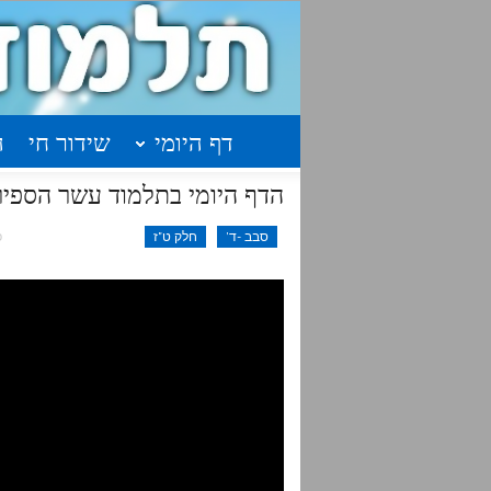
דף היומי
שידור חי
ה
הדף היומי בתלמוד עשר הספירות 
סבב -ד'
חלק ט"ז
פב