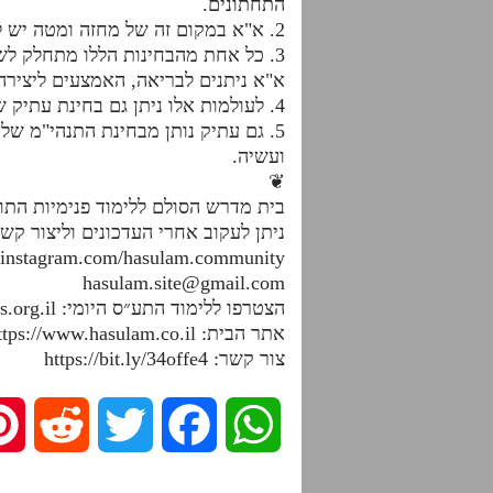
התחתונים.
2. א"א במקום זה של מחזה ומטה יש לו תנהי"מ. לאו"א חג"ת נהי"מ. לישסו"ת וזו"ן: חב"ד חג"ת נהי"מ.
3. כל אחת מהבחינות הללו מתחלק לש
א"א ניתנים לבריאה, האמצעים ליצירה
4. לעולמות אלו ניתן גם בחינת עתיק שהוא בחינה מיוחדת שמתקבלת בבקיעה שעליה נלמד בנפרד.
5. גם עתיק נותן מבחינת התנהי"מ ש
ועשיה.
❦
בית מדרש הסולם ללימוד פנימיות הת
ניתן לעקוב אחרי העדכונים וליצור קש
.instagram.com/hasulam.community
hasulam.site@gmail.com
הצטרפו ללימוד התע״ס היומי: https://dafhayomitaas.org.il
אתר הבית: https://www.hasulam.co.il
צור קשר: https://bit.ly/34offe4
R
T
F
W
e
w
a
h