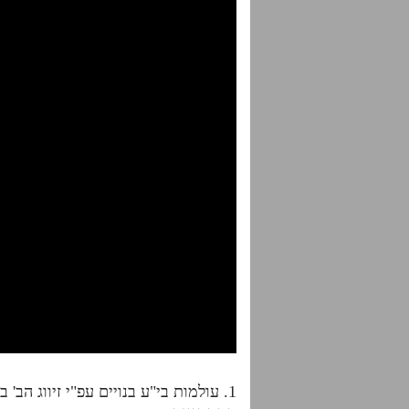
הדף היומי בתלמוד עשר הספירות | חלק ט
1. עולמות בי"ע בנויים עפ"י זיווג ה