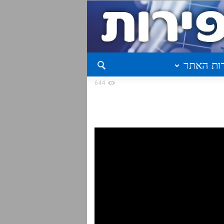
ות האתר
644