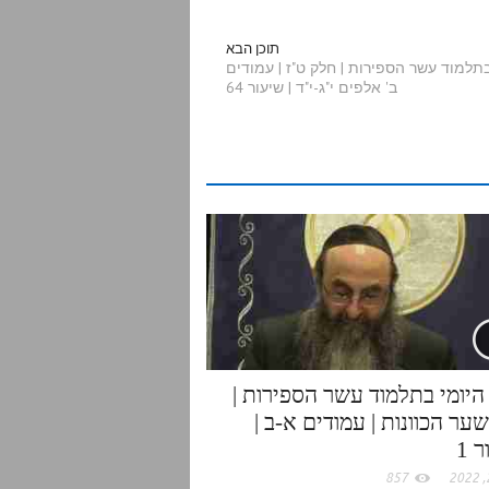
a
תוכן הבא
בתלמוד עשר הספירות | חלק ט"ז | עמודים
ב' אלפים י"ג-י"ד | שיעור 64
r
e
היומי בתלמוד עשר הספירות |
ער הכוונות | עמודים א-ב |
 1
857