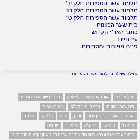
תלמוד עשר הספירות חלק יד
'
תלמוד עשר הספירות חלק טו
'
תלמוד עשר הספירות חלק טז
'
בית שער הכוונות
כתבי האר"י הקדוש
עץ חיים
פנים מאירות ומסבירות
שאלה שאלה בתלמוד עשר הספירות
אבל עיקרם
אור העליון ממטה למעלה
בהתלבשות אורות וכלים
בית שער הכוונות
הדף היומי בקבלה
הוא: העצמות
ואבנט. כי אותן הד' דכהן גדול
והבן.
חיה
חלק א'
חלק ד
חלק ח'
חלק ט'
חלק י"ג
חלק יד
יש: בית
מבאר שכל נאצל ונברא כלול מד' בחינות עביות הנ"ל שהן נקראות חו"ב תו"מ