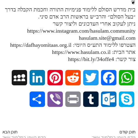
❦
מנוע חיפוש בספרים
בית מדרש הסולם ללימוד פנימיות התורה וחכמת הקבלה בדרך
״בעל הסולם״ והרב״ש בראשות הרב אדם סיני.
תלמוד עשר הספירות בעיון
ניתן לעקוב אחרי העדכונים וליצור קשר
https://www.instagram.com/hasulam.community
תלמוד עשר הספירות חלק א
hasulam.site@gmail.com
הצטרפו ללימוד התע״ס היומי: https://dafhayomitaas.org.il
תע"ס חלק ב' עיון
אתר הבית: https://www.hasulam.co.il
תע"ס חלק ג' עיון
צור קשר: https://bit.ly/34offe4
תלמוד עשר הספירות חלק ד
M
L
P
R
T
F
W
תלמוד עשר הספירות חלק ה
תלמוד עשר הספירות חלק ו
y
i
i
e
w
a
h
S
V
P
T
O
S
תלמוד עשר הספירות חלק ז
S
n
n
d
i
c
a
תלמוד עשר הספירות חלק ח
h
i
r
u
u
k
p
k
t
d
t
e
t
תלמוד עשר הספירות חלק ט
a
b
i
m
t
y
תוכן קודם
תוכן הבא
תלמוד עשר הספירות חלק י
הדף היומי בתלמוד עשר
הדף היומי בתלמוד עשר