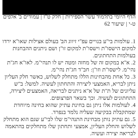
חלק י
חלק יא
הדף היומי בתלמוד עשר הספירות | חלק ט"ז | עמודים ב' אלפים
ט-י | שיעור 62
חלק יב
חלק יג
1. עולמות בי"ע בנויים עפ"י זיווג הב' בעולם אצילות שאו"א ירדו
חלק יד
למקום הישסו"ת וישסו"ת למקום זו"ן ושם ניתנים ההבחנות
בעולמות התחתונים.
חלק טו
2. א"א במקום זה של מחזה ומטה יש לו תנהי"מ. לאו"א חג"ת
נהי"מ. לישסו"ת וזו"ן: חב"ד חג"ת נהי"מ.
חלק ט"ז
3. כל אחת מהבחינות הללו מתחלק לשלוש, כאשר חלק העליון
בית שער הכוונות
ניתן לבריא, האמצעי ליצירה והתחתון לעשיה. למשל: ב"ש
עליונים של ת"ת של א"א ניתנים לבריאה, האמצעים ליצירה,
שידור חי
התחתונים לעשיה. וכך בשאר הפרצופים.
4. לעולמות אלו ניתן גם בחינת עתיק שהוא בחינה מיוחדת
הזמן סט תע"ס
שמתקבלת בבקיעה שעליה נלמד בנפרד.
5. גם עתיק נותן מבחינת התנהי"מ שלו לבי"ע שגם הוא מתחלק
הזמן סט תלמוד עשר הספירות
לשלוש והחלק העליון, אמצעי ותחתון שלו מתחלקים בהתאמה
לבריאה יצירה ועשיה.
ספרים להורדה