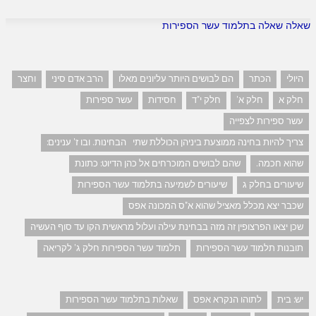
שאלה שאלה בתלמוד עשר הספירות
היולי
הכתר
הם לבושים היותר עליונים מאלו
הרב אדם סיני
וחצר
חלק א
חלק א'
חלק י"ד
חסידות
עשר ספירות
עשר ספירות לצפייה
צריך להיות בחינה ממוצעת ביניהן הכוללת שתי הבחינות. ובו ז' ענינים:
שהוא חכמה.
שהם לבושים המוכרחים אל כהן הדיוט: כתונת
שיעורים בחלק ג
שיעורים לשמיעה בתלמוד עשר הספירות
שכבר יצא מכלל מאציל שהוא א"ס המכונה אפס
שכן יצאו הפרצופין זה מזה בבחינת עילה ועלול מראשית הקו עד סוף העשיה
תובנות תלמוד עשר הספירות
תלמוד עשר הספירות חלק ג' לקריאה
יש: בית
לתוהו הנקרא אפס
שאלות בתלמוד עשר הספירות