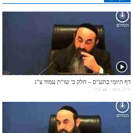
r
o
n
s
k
p
k
t
.
c
o
m
דף היומי בתע"ס – חלק ב' שו"ת עמוד צ"ג
יול 21, 2016
2720