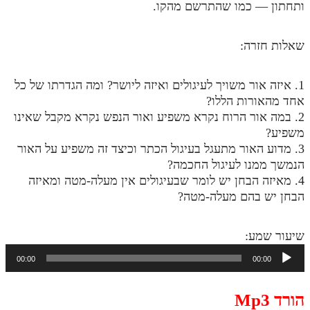
ותחתון — כמו שהתרשם מהקו.
תלמוד עשר הספירות חלק יא
שאלות חזרה:
תלמוד עשר הספירות חלק יב
תלמוד עשר הספירות חלק יג
1. איזה אור משויך לעיגולים ואיזה ליושר? ומה הגדרתו של כל
אחד מהאורות הללו?
תלמוד עשר הספירות חלק יד
2. במה אור הרוח נקרא משפיע ואור הנפש נקרא מקבל שאינו
תלמוד עשר הספירות חלק טו
משפיע?
3. מדוע האור מתעגל בעיגול הכתר וכיצד זה משפיע על האור
תלמוד עשר הספירות חלק טז
הנמשך ממנו לעיגול החכמה?
בית שער הכוונות
4. מאיזה הבחן יש לומר שבעיגולים אין מעלה-מטה ומאיזה
הבחן יש בהם מעלה-מטה?
אודות האתר
שיעור שמע:
אודות האתר
נגן
00:00
00:00
בעל הסולם
אודיו
אתר הבית
הורד Mp3