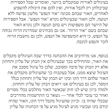
בעיגולים לאורות שמקבלים ביושר, ואומרים שכל הספירות
מנוע חיפוש בספרים
שביכולתן רק לקבל אורות, ואין להם את היכולת להשפיע
לאחרים, האור שבהם מכונה "אור הנפש" מלשון נפישה ללא
תלמוד עשר הספירות בעיון
תנועה, ולכן האור שבעיגולים נקרא "אור הנפש". אבל הספירות
של היושר הם משפיעות ויש בהם תנועה ולכן נקרא האור
תלמוד עשר הספירות חלק א
שבהם בשם "אור הרוח". אנו גם מבחינים שמדרגת הרוח גבוהה
על הנפש, כי היא המשפיעה אל הנפש, ולכן גם נחשבת הרוח
תע"ס חלק ב' עיון
לזכר והנפש לנקבה.
תע"ס חלק ג' עיון
תלמוד עשר הספירות חלק ד
בנוסף, אנו מרחיבים את ההבחנה בדרך שבה העיגולים מקבלים
את האור, ומתחילים בכך שבעיגולים אין הבחן של עליון ותחתון
תלמוד עשר הספירות חלק ה
אלא רק הבחן של סיבה ומסובב, שלכן כל עיגול מסבב את
העיגול שיצא ממנו, אבל בעקבות כך שהעיגולים מקבלים את
תלמוד עשר הספירות חלק ו
האור שלהם דרך הקו ובקו יש הבחן של עליון ותחתון בגלל
תלמוד עשר הספירות חלק ז
המסך, לכן גם בעיגולים אנו רואים הבחן של עליון ותחתון.
ולמה? כיוון שיש לנו חוק שכאשר האור מתלבש בכלי מסויים
תלמוד עשר הספירות חלק ח
ואחר כך עובר לכלי אחר — נשאר בו התרשמות מהדרכים
תלמוד עשר הספירות חלק ט
שבכלי שהיה בו. וכיוון שהעיגול מקבל דרך הקו, האור שהיה
קודם בקו ועכשיו מגיע לעיגול מגיע על פי הבחנות של עליון
תלמוד עשר הספירות חלק י