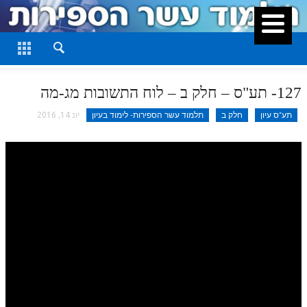
סגור
דף היומי
חלק א
127- תע"ס – חלק ב – לוח התשובות מג-מה
חלק ב
תע"ס עיון
חלק ב
תלמוד עשר הספירות- לימוד בעיון
יונ 14, 2016
חלק ג
חלק ד
חלק ה
חלק ו
חלק ז
חלק ח
חלק ט