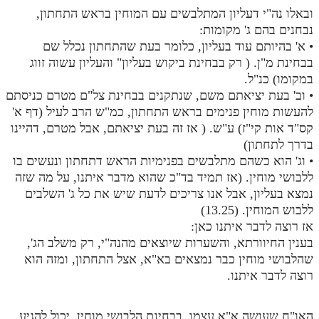
ובאלו נה"י דעליון המתלבשים עם המוחין בראש התחתון,
נבחנים בהם ג' מקומות:
• א' בהיותם עוד בעליון, כלומר בעת שהתחתון נכלל שם
בבחינת מ"ן. ( רק בבחינת ביקוש בעליון" והעליון עשוה זווג
במקומו) כנ"ל.
• וב' בעת יציאתם משם, שנתקנים בבחינת צל"ם מטרם כניסתם
להעשות מוחין פנימים בראש התחתון, כמ"ש הרב לעיל (דף א'
קס"ד אות קי"ז) ע"ש. ( אז זה בעת יציאתם, אבל מטרם, דהיינו
בדרך לתחתון)
• וג' הוא כשהם מתלבשים בפנימיות הראש דתחתון ונעשים בו
ללבושי מוחין. (אז תמיד בד"כ שהוא מדבר איתנו, על מה שזה
נמצא בעליון, אבל אנו צריכים לדעת שיש את כל ג' השלבים
ללבוש המוחין. (13.25)
אז רוצה לדבר איתנו כאן:
בענין החיוורתא, והשערות שיוצאים מהנה"י, רק משלב הג',
שהלבושי מוחין כבר נמצאים בא"א, אצל התחתון, ומזה הוא
רוצה לדבר איתנו.
האו"ח שעושה א"א עצמו, בבחינת הלבושי מוחין, יכול להגיע