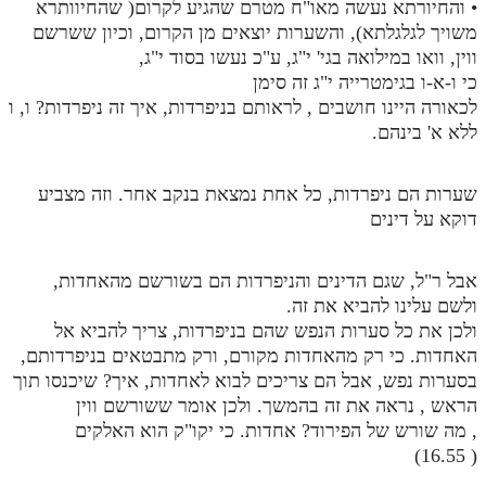
• והחיורתא נעשה מאו"ח מטרם שהגיע לקרום( שהחיוותרא
משויך לגלגלתא), והשערות יוצאים מן הקרום, וכיון ששרשם
ווין, וואו במילואה בגי' י"ג, ע"כ נעשו בסוד י"ג,
כי ו-א-ו בגימטרייה י"ג זה סימן
לכאורה היינו חושבים , לראותם בניפרדות, איך זה ניפרדות? ו, ו
ללא א' בינהם.
שערות הם ניפרדות, כל אחת נמצאת בנקב אחר. וזה מצביע
דוקא על דינים
אבל ר"ל, שגם הדינים והניפרדות הם בשורשם מהאחדות,
ולשם עלינו להביא את זה.
ולכן את כל סערות הנפש שהם בניפרדות, צריך להביא אל
האחדות. כי רק מהאחדות מקורם, ורק מתבטאים בניפרדותם,
בסערות נפש, אבל הם צריכים לבוא לאחדות, איך? שיכנסו תוך
הראש , נראה את זה בהמשך. ולכן אומר ששורשם ווין
, מה שורש של הפירוד? אחדות. כי יקו"ק הוא האלקים
( 16.55)