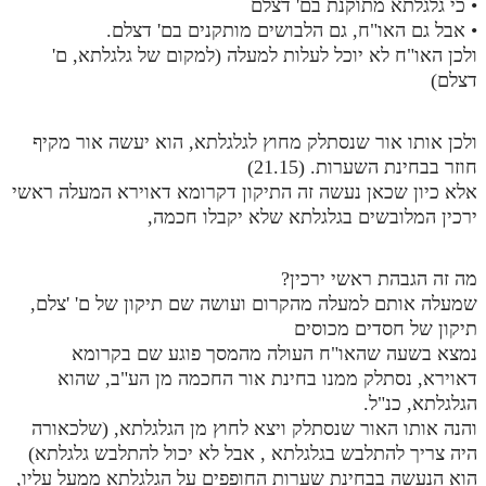
• כי גלגלתא מתוקנת בם' דצלם
• אבל גם האו"ח, גם הלבושים מותקנים בם' דצלם.
ולכן האו"ח לא יוכל לעלות למעלה (למקום של גלגלתא, ם'
דצלם)
ולכן אותו אור שנסתלק מחוץ לגלגלתא, הוא יעשה אור מקיף
חוזר בבחינת השערות. (21.15)
אלא כיון שכאן נעשה זה התיקון דקרומא דאוירא המעלה ראשי
ירכין המלובשים בגלגלתא שלא יקבלו חכמה,
מה זה הגבהת ראשי ירכין?
שמעלה אותם למעלה מהקרום ועושה שם תיקון של ם' 'צלם,
תיקון של חסדים מכוסים
נמצא בשעה שהאו"ח העולה מהמסך פוגע שם בקרומא
דאוירא, נסתלק ממנו בחינת אור החכמה מן הע"ב, שהוא
הגלגלתא, כנ"ל.
והנה אותו האור שנסתלק ויצא לחוץ מן הגלגלתא, (שלכאורה
היה צריך להתלבש בגלגלתא , אבל לא יכול להתלבש גלגלתא)
הוא הנעשה בבחינת שערות החופפים על הגלגלתא ממעל עליו,