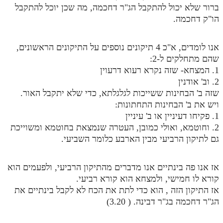
לאתר ספר הרב
ברור שלא יכול להתקבל הג"ר דחכמה, מה שכן יוכל להתקבל
הו"ק דחכמה.
דף היומי בזוהר הקדוש
אנו לומדים, א"כ 4 תיקונים נוספים על התיקונים הראשונים,
שהם מתחלקים ל-2:
1. המצחא- שזה נקרא רעוא דרעוין
2. וב' אודנין
שזה ב' הבחינות ששייכות לגלגלתא, כדי שלא יתקבל האור.
ויש את ב' הבחינות התחתונות:
1. פקיחו דעיניין או ב' עיניין
2. וחוטמא, ואולי כמובן, העטרה שנמצאת בחוטמא ומשוייכת
גם לתיקון הרביעי מבין הארבע כלומר השביעי.
אז אנו פה בינתיים אנו מדברים מהתיקון הרביעי, ולפעמים הוא
קורא לו חמישי, ולמצחא הוא קורא רביעי.
אז התיקון הזה , הוא כדי לתת את הכח לא לקבל בינתיים את
הג"ר דחכמה בג"ר דבינה. ( 3.20)