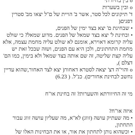
o בין בחיורתי
o ובין בשערות
ד' תיקונים לכל סטר, אשר ב' הויית של ם"ל יצאו מב' סטרין
דפנים(
• שבחינת ם' יצא בצד ימין של הפנים,
• ובחינת ל' יצא בצד שמאל של הפנים. מדוע שמאל? כי שולט
עליה קרומא דאוירא, אומנם לא שולט עליה מחמת עצמה, אלא
מחמת התחתונים, ולכן היא עם הפנים, ושזה שבכל זאת יש
עליה קצת שליטה, זה שם אותה בצד שמאל ולא בימין, כמו הם'
דצלם ),
o והוי"ה דצ' יצאה לסטרא דאחור( יצא לצד האחור,שהוא עדיין
נחשב לבחינת אחורים). כנ"ל. ( 6.23)
מי זה החיוורתא והשערות? זה בחינת או"ח
איזה או"ח?
• מה שעתיק עושה (זווג) לא"א, מה שעליון עושה זווג עבור
התחתון,
• וכשהוא נותן לתחתון את אור, או את הבחינות האלו של