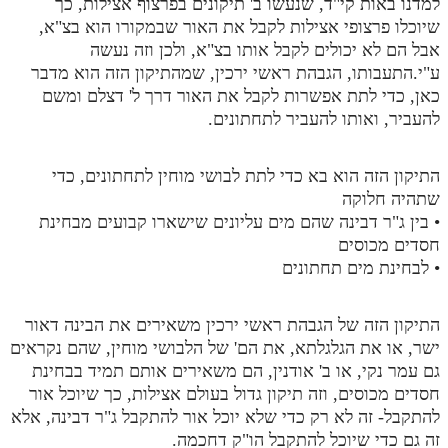
למדנו באות קי"ד, שנעשו ב' תיקונים בפרצוף אצילות, כך
שיוכלו פרצופי אצילות לקבל את האור שבמקורו הוא בצ"א,
תלמוד עשר הספירות חלק יא
אבל הם לא יכולים לקבל אותו בצ"א, ולכן וזה נעשה
תלמוד עשר הספירות חלק יב
ע"י.התעבותו, הגבהת ראשי ירכין, שמהתיקון הזה הוא מדבר
כאן, כדי לתת אפשרות לקבל את האור דרך ל' דצלם ומשם
תלמוד עשר הספירות חלק יג
להעביר, ואותו להעביר לתחתונים.
תלמוד עשר הספירות חלק יד
התיקון הזה הוא בא כדי לתת לבושי מוחין לתחתונים, כדי
תלמוד עשר הספירות חלק טו
שתהיה חלוקה
תלמוד עשר הספירות חלק טז
• בין ג"ר דבינה שהם מים עליונים שישארו קבועים מבחינת
חסדים מכוסים
בית שער הכוונות
• לבחינת מים תחתונים
אודות האתר
התיקון הזה של הגבהת ראשי ירכין משאירים את הבינה דאור
אודות האתר
ישר, או את הגלגלתא, את הם' של הלבושי מוחין, שהם נקראים
גם עמר נקי, או ב' אודנין, הם משאירים אותם תמיד בבחינת
בעל הסולם
חסדים מכוסים, וזה תיקון גדול בעולם אצילות, כך שיוכל אור
להתקבל- זה לא רק כדי שלא יוכל אור להתקבל ג"ר דבינה, אלא
אתר הבית
זה גם כדי שיוכל להתקבל הו"ק דחכמה.