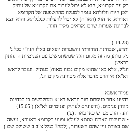
רק עד הקרומא, הוא לא יכול לעבור את הקרומא של עתיק .
ולכן היות וגלגלתא עומד למעלה מההשפעה של הקרומא
דאוירא, אז הוא (האו"ח) לא יכול להעלות לגלגלתא, והוא יוצא
לבחינת שערות שהם נקראים מקיף חוזר.
(14.23 )
ותדע, שבחינת החיורתי והשערות יוצאים באלו הנה"י בכל ג'
מקומות( מה זה מקום הג'? שמשתמשים עם הפנימיות התחתון
בראש)
הנ"ל, אלא כאן שהוא מקום גבוה מאוד( בעתיק ,ועובר לראש
דא"א) איןהרב מדבר אלא מבחינת מקום הג',
עמוד אשנא
דהיינו אחר כניסתם תוך הראש דא"א ומתלבשים בו בבחינת
מוחין פנימים. (חיצוניים לעתיק ופנימיים לא"א) ( 15.05)
והנה הרב מפרש כאן באות (פ')
• שבעלות האו"ח מתתא לעילא ופוגע בקרומא דאוירא, נעשה
שם בצורת ווין שהם השערות, (למה? בגלל צ"ב ב ששולט שם )