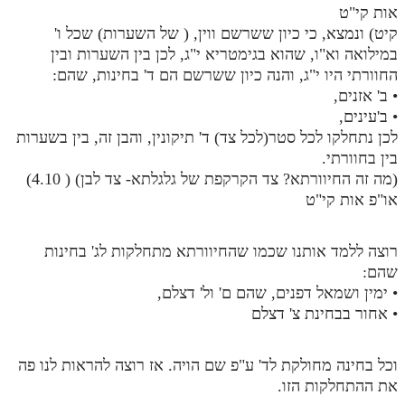
אות קי"ט
קיט) ונמצא, כי כיון ששרשם ווין, ( של השערות) שכל ו'
במילואה וא"ו, שהוא בגימטריא י"ג, לכן בין השערות ובין
החוורתי היו י"ג, והנה כיון ששרשם הם ד' בחינות, שהם:
• ב' אזנים,
• ב'עינים,
לכן נתחלקו לכל סטר(לכל צד) ד' תיקונין, והבן זה, בין בשערות
בין בחוורתי.
(מה זה החיוורתא? צד הקרקפת של גלגלתא- צד לבן) ( 4.10)
או"פ אות קי"ט
רוצה ללמד אותנו שכמו שהחיוורתא מתחלקות לג' בחינות
שהם:
• ימין ושמאל דפנים, שהם ם' ול' דצלם,
• אחור בבחינת צ' דצלם
וכל בחינה מחולקת לד' ע"פ שם הויה. אז רוצה להראות לנו פה
את ההתחלקות הזו.