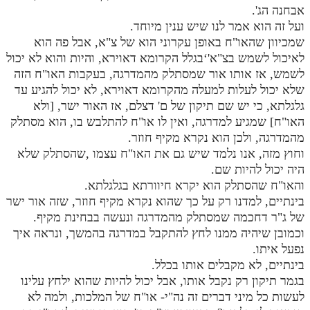
אבחנה הג'.
ועל זה הוא אמר לנו שיש ענין מיוחד.
שמכיוון שהאו"ח באופן עקרוני הוא של צ"א, אבל פה הוא
לאיכול לשמש בצ"א'‘בגלל הקרומא דאוירא, והיות והוא לא יכול
לשמש, אז אותו אור שמסתלק מהמדרגה, בעקבות האו"ח הזה
שלא יכול לעלות למעלה מהקרומא דאוירא, לא יכול להגיע עד
גלגלתא, כי יש שם תיקון של ם' דצלם, אז האור ישר, [ולא
האו"ח] שמגיע למדרגה, ואין לו או"ח להתלבש בו, הוא מסתלק
מהמדרגה, ולכן הוא נקרא מקיף חוזר.
וחוץ מזה, אנו נלמד שיש גם את האו"ח עצמו ,שהסתלק שלא
היה יכול להיות שם.
והאו"ח שהסתלק הוא יקרא חיוורתא בגלגלתא.
בינתיים, למדנו רק על כך שהוא נקרא מקיף חוזר, שזה אור ישר
של ג"ר דחכמה שמסתלק מהמדרגה ונעשה בבחינת מקיף.
וכמובן שיהיה ממנו לחץ להתקבל במדרגה בהמשך, ונראה איך
נפעל איתו.
בינתיים, לא מקבלים אותו בכלל.
בגמר תיקון רק נקבל אותו, אבל יכול להיות שהוא ילחץ עלינו
לעשות כל מיני דברים זה נה"י- או"ח של המלכות, ולמה לא