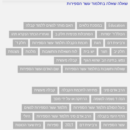
שאלה שאלה בתלמוד עשר הספירות
Education
במסכת כלאים
האם מותר לנשים ללמוד קבלה
הכולל ד' יסודות .
הסתכלות פנימית חלק ב
ואחריו הכתר הנקרא תהו
ורביעית דם
חגת
חכמת הקבלה תלמוד עשר הספירות
חלק ד'
חלק יב
חצר
יש: בית
לוח השאלות והתשובות
מלכות
מצנפת
נפש. בחינה הב' שהוא הגוף
קבלה מעשית
שאלות ותשובות בתלמוד עשר הספירות
שם האדם ועשר הספירות
הרב אדם סיני
פתיחה לחכמת הקבלה
קבלה מעשית
הנה: ד נשמה לנשמה
הרחקה או על ידי מסך
בעל הסולם תלמוד עשר הספירות
תלמוד עשר הספירות לנשים
הדף היומי בקבלה
הרב אדם סיני תלמוד עשר הספירות
היולי
עשר הספירות
ורביעית דם
2013
ספירות
בית שער הכוונות