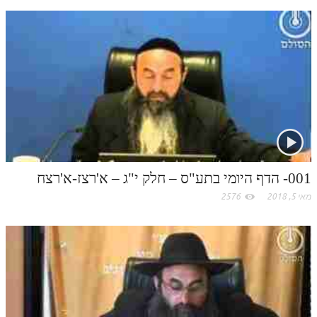
n
s
k
p
k
t
.
c
o
m
001- הדף היומי בתע"ס – חלק י"ג – א'רצז-א'רצח
מאי 5, 2018
2576