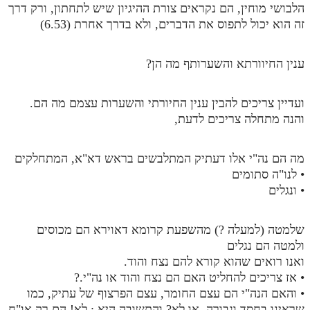
הלבושי מוחין, הם נקראים צורת ההיגיון שיש לתחתון, ורק דרך
זה הוא יכול לתפוס את הדברים, ולא בדרך אחרת (6.53)
ענין החיוורתא והשערותף מה הן?
ועדיין צריכים להבין ענין החיורתי והשערות עצמם מה הם.
והנה מתחלה צריכים לדעת,
מה הם נה"י אלו דעתיק המתלבשים בראש דא"א, המתחלקים
• לנו"ה סתומים
• ונגלים
שלמטה (למעלה ?) מהשפעת קרומא דאוירא הם מכוסים
ולמטה הם נגלים
ואנו רואים שהוא קורא להם נצח והוד.
• אז צריכים להחליט האם הם נצח והוד או נה"י.?
• והאם הנה"י הם עצם החומר, עצם הפרצוף של עתיק, כמו
שראינו בחסד וגבורה, או לא? והתשובה היא : לא! הם רק או"ח