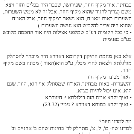
בבחינת אור מקיף חוזר, שפירושו, שכבר היה בכלים וחזר ויצא
משם (צריך להגיד שהוא מקיף חוזר, אבל זה לא ממש השערות,
השערות באות מאו"ח, הוא נשאר כמקיף חוזר, אבל האו"ח
שהוא היה צריך להלביש הוא נעשה השערות )
• כי בכל הקומות דע"ב שמלפני אצילות היה אור החכמה מלובש
בע"ב בפנימית
אלא כאן מחמת התיקון דקרומא דאוירא היה מוכרח להסתלק
מגלגלתא ולצאת לחוץ מכלי, ע"כ הוא(האור ) מכונה בשם מקיף
חוזר.
האור מכונה מקיף חוזר
והשערות- באות מבחינת האו"ח שמסתלק אף הוא, היות שגם
הוא, אינו יכול להיות בצ"א,
• ואיך יקרא או"ח הזה בגלגלתא ? חיוורתא
• ואיך יקרא במוחא דאוירא ? נימין (23.32)
מה למדנו היום?
למדנו שה- ם', ל', צ', מתחלק לד' בחינות שהם ב' אוזניים וב'