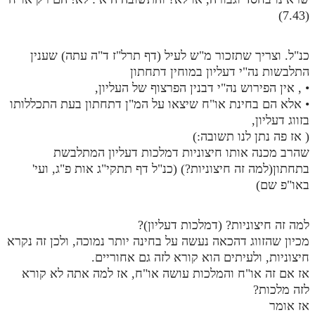
(7.43)
כנ"ל. וצריך שתזכור מ"ש לעיל (דף תרל"ז ד"ה עתה) שענין
התלבשות נה"י דעליון במוחין דתחתון
• , אין הפירוש נה"י דבנין הפרצוף של העליון,
• אלא הם בחינת או"ח שיצאו על המ"ן דתחתון בעת התכללותו
בזווג דעליון,
( אז פה נתן לנו תשובה:)
שהרב מכנה אותו חיצוניות דמלכות דעליון המתלבשת
בתחתון(למה זה חיצוניות?) (כנ"ל דף תתקי"ג אות פ"ג, ועי'
באו"פ שם)
למה זה חיצוניות? (דמלכות דעליון)?
מכיון שהזווג דהכאה נעשה על בחינה יותר נמוכה, ולכן זה נקרא
חיצוניות, ולעיתים הוא קורא לזה גם אחוריים.
אז אם זה או"ח והמלכות עושה או"ח, אז למה אתה לא קורא
לזה מלכות?
אז אומר