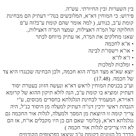
בין השערות ובין החיורתי. עש"ה.
פירוש: כי המוחין דא"א, המלובשים בנה"י דעתיק הם מבחינת
קומת ע"ב, כנודע, ( למה אומר שהם קומת ע"ב?זה ע"פ
החלוקה של המ"ה דאצילות, שמצד המ"ה דאצילות,.
שאנו מחלקים את המ"ה, אז עתיק מיוחס לכתר
• א"א לחכמה
• או"א וישסו"ת לבינה
• ז"א לז"א
• ומלכות למלכות
יוצא שא"א מצד המ"ה הוא חכמה, ולכן הבחינה שכנגדו היא צד
של חכמה. (17.48)
וע"כ בכניסת המוחין לראש דא"א ונעשה הזווג בעטרת יסוד
דעתיק ומוציא בו קומת ע"ב, הנה לולא תיקון ההוא של קרומא
דאוירא, המעמיד לבחינת הגלגלתא בחסדים מכוסים, ע"י
הגבהת ראשי ירכין דנו"ה דעתיק למעלה מן היסוד כנ"ל, היה
צריך קומה זו היוצאת מן המסך ולמעלה, לגלות אור החכמה גם
גגלגלתא דא"א, (כלומר שאם הם כן היו מקבלים או"ח, אז הם
לא היו צריכים לגלות אור חכמה )
כדרך כל הזווגים דקומת ע"ב שיצאו בפרצופים הקודמים