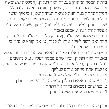
בחינת המסך המתוקן בעטרת יסוד דעליון, (המלכות ששימשה
את העליון מבחינת היסוד ) ששם (בזווג דהכאה הזה,) נכללו
המ"ן דתחתון בעת הזווג ליציאת המוחין שלו, ( כי איך יעשה
העליון זווג לצורך התחתון? התחתון מעלה אליו ביקוש, והמ"ן
של התחתון, עליהם עושה העליון זווג) ומתוך שיסוד כולל נה"י
אפשר לקראו נה"י, אמנם באמת
הם ע"ס שלמות של או"ח, (לא רק נה"י , כי או"ח זה ע"ס, רק
היות ואני רוצה לשייך אותו למלכות, אז אני קורא לו נה"י כי
המלכות עושה או"ח.)
המלבישים( ע"ס האלה) לאו"י היוצאים על המ"ן דתחתון הכלול
באטרת יסוד דעליון. וכיון שהם ממסך דעליון, ע"כ נחשבים
לנה"י דעליון, (כי לכאורה זה נה"י שהוא עושה בשביל התחתון ,
אז למה אתה מייחס אותם לעליון?
אז אנו נלמד שבנה"י האלה יש ג' אבחנות:
1. כפי שהם נמצאים בעליון שעושה זווג בשביל התחתון
2. כפי שהם נמצאים בדרך אל התחתון
3. וכפי שהם נמצאים אצל התחתון
וכיון שהם מבחינת המ"ן דתחתון המלבישים על המוחין דאו"י