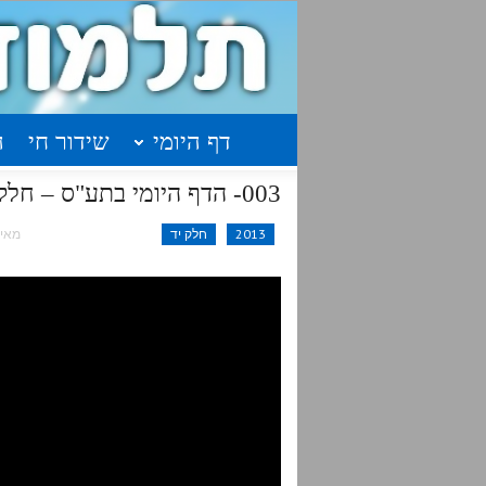
דף היומי
שידור חי
ה
003- הדף היומי בתע"ס – חלק י"ד – א'תצז-אתצח
2013
חלק יד
מאי 14, 015