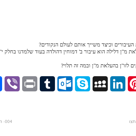
את מ"ן דלילה הוא עיבור ב' דמוחין דהולדה בעוד שלמדנו בחלק י"
V
P
T
O
S
M
L
P
i
r
u
u
k
y
i
i
b
i
m
t
y
S
n
n
004- הדף היומי בתע"ס - חלק י"ד - א'תצט-א'תק
e
n
b
l
p
p
k
t