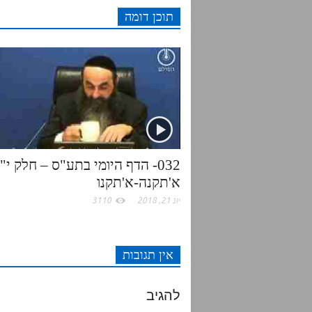
תוכן דומה
i
t
b
s
t
e
o
A
r
o
p
k
p
032- הדף היומי בתע"ס – חלק י"
א'תקנה-א'תקנו
יונ 21, 2018
3110
אין תגובות
להגיב