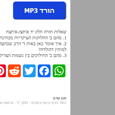
שאלות חזרה חלק יד א'תצז-א'תצח
1. מהם ב' החלוקות העיקריות מבחינת העיבורים וכיצד משייך אותם לעולם הנקודים?
2. איך אומר כאן באות ד' הרב שבהעל
למוחין דהולדה?
3. מהם ב' החילוקים בין נשמות הצדיקים לזו"ן בהעלאת מ"ן ובמה זה תלוי?
R
T
F
W
e
w
a
h
d
i
c
a
תוכן קודם
002- הדף היומי בתע"ס - חלק י"ד - א'תצה-אתצו
d
t
e
t