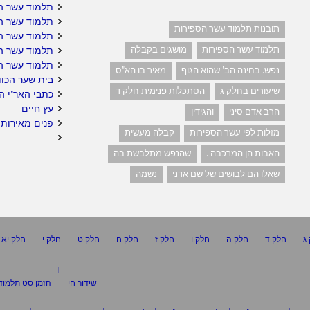
תלמוד עשר הס
תלמוד עשר הס
תובנות תלמוד עשר הספירות
תלמוד עשר הס
תלמוד עשר הספירות
מושגים בקבלה
תלמוד עשר ה
תלמוד עשר ה
נפש. בחינה הב' שהוא הגוף
מאיר בו הא"ס
בית שער הכוו
שיעורים בחלק ג
הסתכלות פנימית חלק ד
כתבי האר"י ה
עץ חיים
הרב אדם סיני
והגידין
פנים מאירות 
מזלות לפי עשר הספירות
קבלה מעשית
האבות הן המרכבה .
שהנפש מתלבשת בה
שאלו הם לבושים של שם אדני
נשמה
ג
חלק ד
חלק ה
חלק ו
חלק ז
חלק ח
חלק ט
חלק י
חלק יא
שידור חי
הזמן סט תלמוד