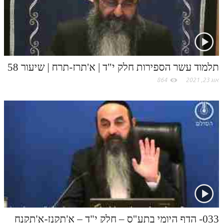
לאתר ספר הרב
c
דף היומי בזוהר הקדוש
o
m
תלמוד עשר הספירות חלק י"ד | א'תרז-תרח | שיעור 58
אוג 23, 2021
864
033- הדף היומי בתע"ס – חלק י"ד – א'תקנז-א'תקנח