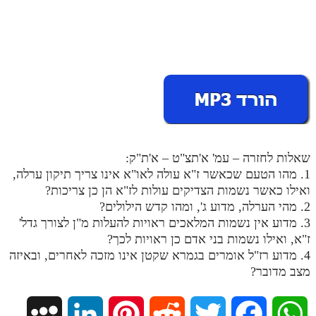
מנוע חיפוש בספרים
תלמוד עשר הספירות בעיון
תלמוד עשר הספירות חלק א
תע"ס חלק ב' עיון
תע"ס חלק ג' עיון
שאלות לחזרה – עמ' א'תצ"ט – א'ת"ק:
תלמוד עשר הספירות חלק ד
1. מהו הטעם שכאשר ז"א עולה לאו"א אינו צריך תיקון ערלה,
תלמוד עשר הספירות חלק ה
ואילו כאשר נשמות הצדיקים עולות לז"א הן כן צריכות?
2. מהי הערלה, מדוע ג', ומהו קדש הילולים?
תלמוד עשר הספירות חלק ו
3. מדוע אין נשמות המלאכים ראויות להעלות מ"ן לצורך גדל'
תלמוד עשר הספירות חלק ז
ז"א, ואילו נשמות בני אדם כן ראויות לכך?
4. מדוע רז"ל אומרים בגמרא שקטן אינו מזכה לאחרים, ובאיזה
תלמוד עשר הספירות חלק ח
מצב מדובר?
תלמוד עשר הספירות חלק ט
M
L
P
R
T
F
W
תלמוד עשר הספירות חלק י