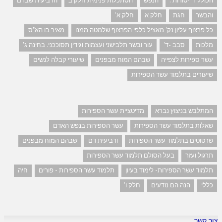
הכולל ד' יסודות .
הנפש
הסתכלות פנימית חלק ב
הרביעית שבדם
והבשר
חגת
חלק א
חלק א'
כל פרצוף עליון נק' מאציל כלפי הפרצוף שלמטה ממנו
מאיר בו הא"ס
מלכות
סבב -ד'
עור ובשר תלבישני ועצמות וגידין תסוככני. בחינה ג'
עשר ספירות לצפייה
שבהם המוח מבפנים
שיעורי קבלה לנשים
שיעורים בתלמוד עשר הספירות
המתלבש בניצוץ נברא
מדיטציית עשר הספירות
שאלות בתלמוד עשר הספירות
עשר הספירות בנפש האדם
שרטוטים בתלמוד עשר הספירות
ורביעית דם
שבהם המוח מבפנים
תרגול ועזר
בעל הסולם תלמוד עשר הספירות
תלמוד עשר הספירות- לימוד בעיון
תלמוד עשר הספירות - פורים
חיה
כללי
הנה הם נודעים
חלק ו'
צור קשר