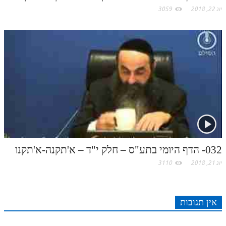
יונ 22, 2018
3059
032- הדף היומי בתע"ס – חלק י"ד – א'תקנה-א'תקנו
יונ 21, 2018
3110
אין תגובות