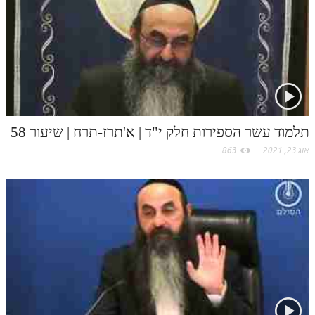
t
לאתר ספר הרב
.
דף היומי בזוהר הקדוש
c
o
m
תלמוד עשר הספירות חלק י"ד | א'תרז-תרח | שיעור 58
אוג 23, 2021
863