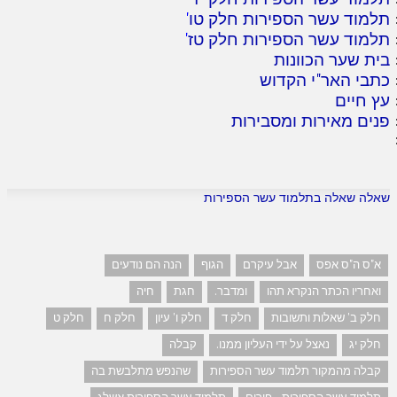
תלמוד עשר הספירות חלק טו
'
תלמוד עשר הספירות חלק טז
'
בית שער הכוונות
כתבי האר"י הקדוש
עץ חיים
פנים מאירות ומסבירות
שאלה שאלה בתלמוד עשר הספירות
א"ס ה"ס אפס
אבל עיקרם
הגוף
הנה הם נודעים
ואחריו הכתר הנקרא תהו
ומדבר.
חגת
חיה
חלק ב' שאלות ותשובות
חלק ד
חלק ו' עיון
חלק ח
חלק ט
חלק יג
נאצל על ידי העליון ממנו.
קבלה
קבלה מהמקור תלמוד עשר הספירות
שהנפש מתלבשת בה