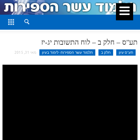
סגור
דף היומי
חלק א
תע"ס – חלק ב – לוח התשובות יג-יז
חלק ב
תע"ס עיון
חלק ב
תלמוד עשר הספירות- לימוד בעיון
מאי 31, 2015
חלק ג
חלק ד
חלק ה
חלק ו
חלק ז
חלק ח
חלק ט