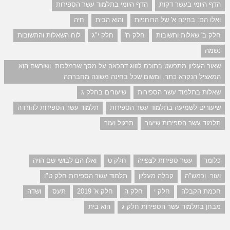
הדף היומי בעשר דקות
הדף היומי בתלמוד עשר הספירות
ואלו הם: בחינה א' של הרוחניות
והוא הבית
חיה
חלק ב' שאלות ותשובות
חלק ח'
חלק י"ג
לוח השאלות והתשובות
נשמה
שאור העליון מתפשט בתוכם לזווג דהכאה על מסך שבמלכות. ושורשם הוא
המאציל הנקרא כתר. ומשום שכל בחינה משונה מחברתה
שאלות בתלמוד עשר הספירות
שיעורים בחלק ג
שיעורים לשמיעה בתלמוד עשר הספירות
תלמוד עשר הספירות להורדה
תלמוד עשר הספירות שיעור
תרגול ועזר
כלומר
עשר ספירות לצפייה
חלק ט
ואלו הם לבושי שם הויה
ועור. וכמש"ה
קבלה מעליון
תלמוד עשר הספירות חלק ט"ו
חכמת הקבלה
חלק י
חלק ה
חלק א' 2019
תעס
ושדה
מבחן בתלמוד עשר הספירות חלק ג
הוא בית