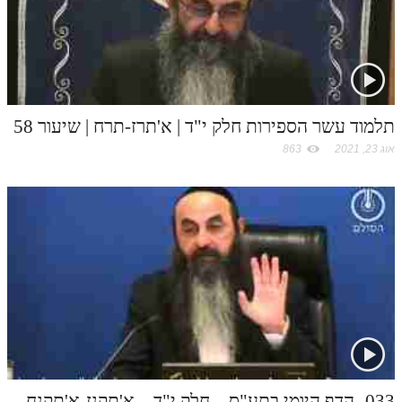
לאתר ספר הרב
דף היומי בזוהר הקדוש
תלמוד עשר הספירות חלק י"ד | א'תרז-תרח | שיעור 58
אוג 23, 2021
863
033- הדף היומי בתע"ס – חלק י"ד – א'תקנז-א'תקנח