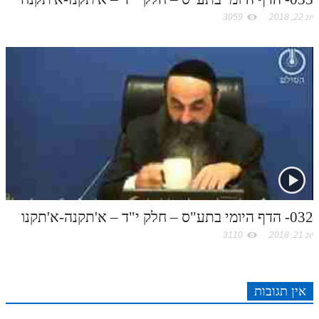
יונ 22, 2018
3059
032- הדף היומי בתע"ס – חלק י"ד – א'תקנה-א'תקנו
יונ 21, 2018
3110
אין תגובות